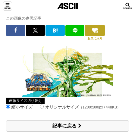
この画像の参照記事
お気に入り
画像サイズ切り替え
縮小サイズ
オリジナルサイズ
（1200x800px / 448KB）
記事に戻る