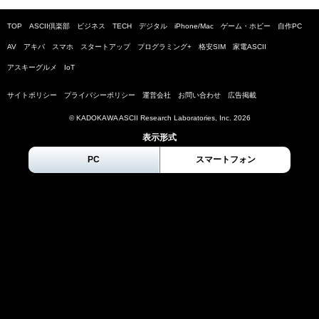
TOP
ASCII倶楽部
ビジネス
TECH
デジタル
iPhone/Mac
ゲーム・ホビー
自作PC
AV
アキバ
スマホ
スタートアップ
プログラミング+
格安SIM
家電ASCII
アスキーグルメ
IoT
サイトポリシー
プライバシーポリシー
運営会社
お問い合わせ
広告掲載
© KADOKAWA ASCII Research Laboratories, Inc.
2026
表示形式
PC
スマートフォン