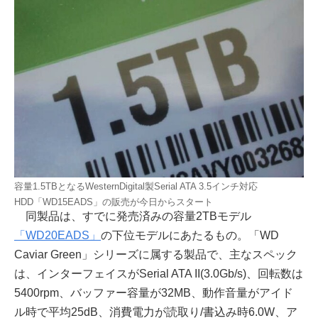
容量1.5TBとなるWesternDigital製Serial ATA 3.5インチ対応
HDD「WD15EADS」の販売が今日からスタート
同製品は、すでに発売済みの容量2TBモデル
「WD20EADS」
の下位モデルにあたるもの。「WD
Caviar Green」シリーズに属する製品で、主なスペック
は、インターフェイスがSerial ATA II(3.0Gb/s)、回転数は
5400rpm、バッファー容量が32MB、動作音量がアイド
ル時で平均25dB、消費電力が読取り/書込み時6.0W、ア