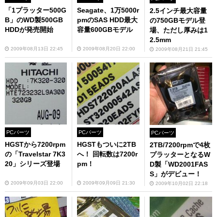
「1プラッター500G
Seagate、1万5000r
2.5インチ最大容量
B」のWD製500GB
pmのSAS HDD最大
の750GBモデル登
HDDが発売開始
容量600GBモデル
場、ただし厚みは1
2.5mm
2009年08月13日 22:45
2009年08月20日 22:00
2009年08月21日 21:45
PCパーツ
PCパーツ
PCパーツ
HGSTから7200rpm
HGSTもついに2TB
2TB/7200rpmで4枚
の「Travelstar 7K3
へ！ 回転数は7200r
プラッターとなるW
20」シリーズ登場
pm！
D製「WD2001FAS
S」がデビュー！
2009年09月03日 22:00
2009年09月09日 21:30
2009年10月02日 22:18