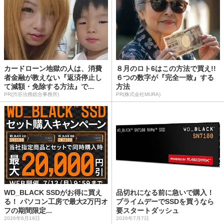
カードローン地獄の人は、消費
８月のロト6はこの方法で買え!!
者金融が教えない『返済停止し
６つの数字が『完全一致』する
て減額・免除する方法』で...
方法
PR(渋谷法務総合事務所)
PR(株式会社MURA)
WD_BLACK SSDがお得に買え
品切れになる前に急いで購入！
る！ パソコン工房で最大2万円オ
プライムデーでSSDを買うなら
フの期間限定...
要スタートダッシュ
2026年6月19日
2026年7月7日