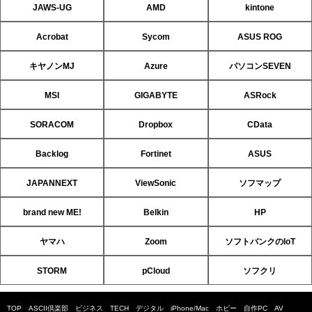
JAWS-UG
AMD
kintone
Acrobat
Sycom
ASUS ROG
キヤノンMJ
Azure
パソコンSEVEN
MSI
GIGABYTE
ASRock
SORACOM
Dropbox
CData
Backlog
Fortinet
ASUS
JAPANNEXT
ViewSonic
ソフマップ
brand new ME!
Belkin
HP
ヤマハ
Zoom
ソフトバンクのIoT
STORM
pCloud
ソフクリ
TOP
ASCII倶楽部
ビジネス
TECH
デジタル
iPhone/Mac
ホビー
自作PC
AV