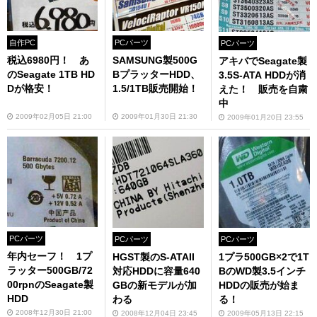
自作PC
PCパーツ
PCパーツ
税込6980円！ あ
SAMSUNG製500G
アキバでSeagate製
のSeagate 1TB HD
BプラッターHDD、
3.5S-ATA HDDが消
Dが格安！
1.5/1TB販売開始！
えた！ 販売を自粛
中
2009年02月05日 21:00
2009年01月30日 21:30
2009年01月20日 23:55
PCパーツ
PCパーツ
PCパーツ
年内セーフ！ 1プ
HGST製のS-ATAII
1プラ500GB×2で1T
ラッター500GB/72
対応HDDに容量640
BのWD製3.5インチ
00rpnのSeagate製
GBの新モデルが加
HDDの販売が始ま
HDD
わる
る！
2008年12月30日 21:00
2008年12月04日 23:45
2009年05月13日 22:15