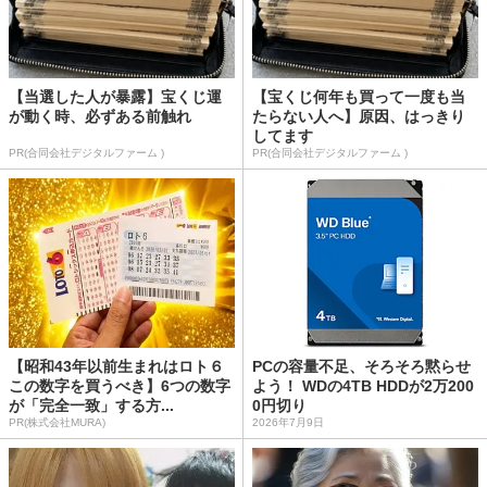
【当選した人が暴露】宝くじ運
【宝くじ何年も買って一度も当
が動く時、必ずある前触れ
たらない人へ】原因、はっきり
してます
PR(合同会社デジタルファーム )
PR(合同会社デジタルファーム )
【昭和43年以前生まれはロト６
PCの容量不足、そろそろ黙らせ
この数字を買うべき】6つの数字
よう！ WDの4TB HDDが2万200
が「完全一致」する方...
0円切り
PR(株式会社MURA)
2026年7月9日