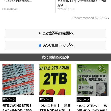
「Lexar Profess...
M5搭載14インチMacBook Pro
がAm...
2026年8月4日
2026年5月31日
Recommended by
この記事の先頭へ
ASCII.jpトップへ
次にお勧めの記事
PCパーツ
PCパーツ
PCパーツ
省電力のHGST製3.
ついにキタ！ 容量
ついに2TBへ！ W
5インチHDDに500
2TB HDDが入荷、2
D製HDD「WD20EA