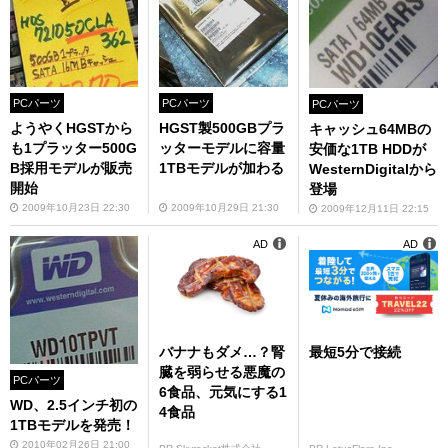
PCパーツ
PCパーツ
PCパーツ
ようやくHGSTから
HGST製500GBプラ
キャッシュ64MBの
も1プラッター500G
ッターモデルに容量
安価な1TB HDDが
B採用モデルが販売
1TBモデルが加わる
WesternDigitalから
開始
登場
2009年10月23日 22:30
2009年10月29日 21:30
2009年12月11日 22:15
AD
AD
バナナもダメ…？腎
最短5分で接続
臓を弱らせる悪魔の
PCパーツ
6食品、元気にする1
WD、2.5インチ初の
4食品
1TBモデルを発売！
2010年02月26日 21:00