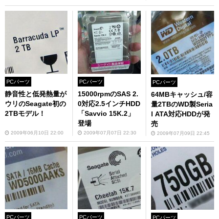
PCパーツ
PCパーツ
PCパーツ
静音性と低発熱量が
15000rpmのSAS 2.
64MBキャッシュ/容
ウリのSeagate初の
0対応2.5インチHDD
量2TBのWD製Seria
2TBモデル！
「Savvio 15K.2」
l ATA対応HDDが発
登場
売
2009年06月10日 22:00
2009年07月07日 22:30
2009年07月09日 22:45
PCパーツ
PCパーツ
PCパーツ