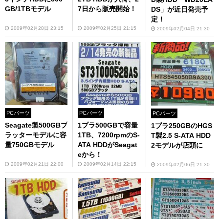
GB/1TBモデル
7日から販売開始！
DS」が近日発売予
定！
2009年02月28日 23:15
2009年02月25日 21:15
2009年02月04日 21:30
PCパーツ
PCパーツ
PCパーツ
Seagate製500GBプ
1プラ500GBで容量
1プラ250GBのHGS
ラッターモデルに容
1TB、7200rpmのS-
T製2.5 S-ATA HDD
量750GBモデル
ATA HDDがSeagat
2モデルが店頭に
eから！
2009年02月21日 22:00
2009年02月14日 22:15
2009年02月06日 21:30