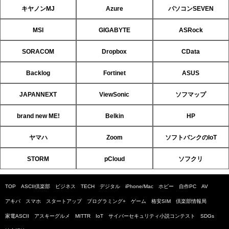
キヤノンMJ
Azure
パソコンSEVEN
MSI
GIGABYTE
ASRock
SORACOM
Dropbox
CData
Backlog
Fortinet
ASUS
JAPANNEXT
ViewSonic
ソフマップ
brand new ME!
Belkin
HP
ヤマハ
Zoom
ソフトバンクのIoT
STORM
pCloud
ソフクリ
TOP
ASCII倶楽部
ビジネス
TECH
デジタル
iPhone/Mac
ホビー
自作PC
AV
アキバ
スマホ
スタートアップ
プログラミング+
ゲーム
格安SIM
倶楽部情報局
家電ASCII
アスキーグルメ
MITTR
IoT
サイバーセキュリティ小説コンテスト
SDGs