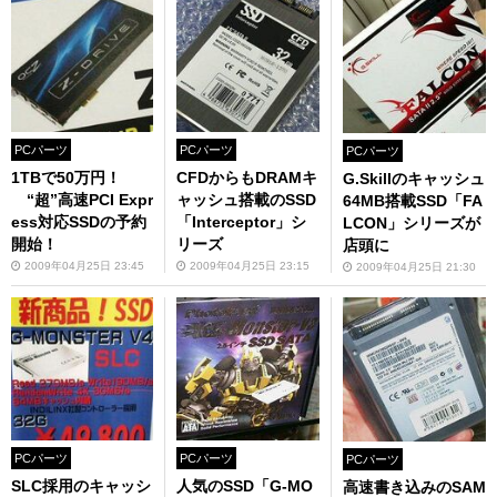
PCパーツ
PCパーツ
PCパーツ
1TBで50万円！
CFDからもDRAMキ
G.Skillのキャッシュ
“超”高速PCI Expr
ャッシュ搭載のSSD
64MB搭載SSD「FA
ess対応SSDの予約
「Interceptor」シ
LCON」シリーズが
開始！
リーズ
店頭に
2009年04月25日 23:45
2009年04月25日 23:15
2009年04月25日 21:30
PCパーツ
PCパーツ
PCパーツ
SLC採用のキャッシ
人気のSSD「G-MO
高速書き込みのSAM