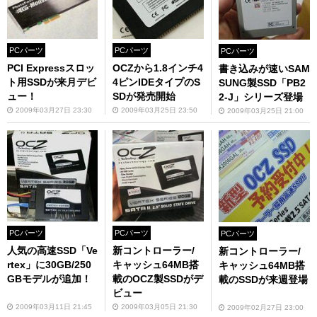
PCパーツ
PCパーツ
PCパーツ
PCI Expressスロッ
OCZから1.8インチ4
書き込みが速いSAM
ト用SSDが来月デビ
4ピンIDEタイプのS
SUNG製SSD「PB2
ュー！
SDが発売開始
2-J」シリーズ登場
2009年03月27日 23:30
2009年03月25日 23:50
2009年03月25日 21:00
PCパーツ
PCパーツ
PCパーツ
人気の高速SSD「Ve
新コントローラー/
新コントローラー/
rtex」に30GB/250
キャッシュ64MB搭
キャッシュ64MB搭
GBモデルが追加！
載のOCZ製SSDがデ
載のSSDが来週登場
ビュー
2009年03月11日 21:45
2009年03月05日 21:30
2009年02月27日 23:00