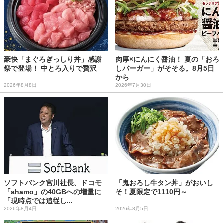
豪快「まぐろぎっしり丼」感謝
肉厚×にんにく醤油！ 夏の「おろ
祭で登場！ 中とろ入りで贅沢
しバーガー」がそそる。8月5日
から
2026年8月8日
2026年7月30日
ソフトバンク宮川社長、ドコモ
「鬼おろし牛タン丼」がおいし
「ahamo」の40GBへの増量に
そ！夏限定で1110円～
「現時点では追従し...
2026年8月4日
2026年8月5日