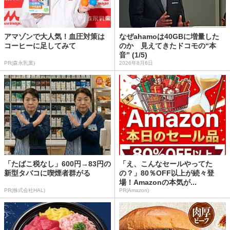
アマゾンで大人気！血圧対策は
なぜahamoは40GBに増量した
コーヒーに足してみて
のか 見えてきたドコモの“本
音” (1/5)
PR(森永乳業)
2026年8月6日
「たばこ税なし」600円→83円の
「え、こんなセールやってた
新型タバコに喫煙者群がる
の？」80％OFF以上が続々登
場！Amazonの本気が...
PR(株式会社HAL)
PR(Amazon)