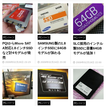
PCパーツ
PCパーツ
PCパーツ
PQIからMicro SAT
SAMSUNG製の1.8
SLC採用のインテル
A対応1.8インチSSD
インチSSDに64GB
製SSDに容量64GB
など計4モデルが発
モデルが加わる
モデルが追加！
売
2009年02月26日 23:15
2009年02月24日 23:30
2009年02月19日 22:00
PCパーツ
PCパーツ
PCパーツ