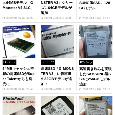
ュ64MBモデル「G-
NSTER V3」シリー
SUNG製SSDに128
Monster V4 SLC」
ズに64GBモデルが
GBモデル
追加
2009年04月21日 22:00
2009年04月14日 22:45
2009年04月14日 22:00
PCパーツ
PCパーツ
PCパーツ
64MBキャッシュ搭
高速SSD「G-MONS
高速書き込みを実現
載の高速SSDがSup
TER V3」に低容量
したSAMSUNG製S
er Talentからも発
の32GBモデルが追
SDに256GBモデル
売に
加！
追加
2009年04月04日 23:45
2009年04月04日 22:30
2009年03月28日 21:45