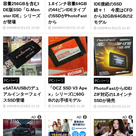
容量256GBを含むI
1.8インチ容量64GB
IDE接続のSSD
DE版SSD「G-Mon
の44ピンIDEタイプ
続々！ 今度はCFD
ster IDE」シリーズ
のSSDがPhotoFast
から32GB/64GBの2
が登場
から
モデル
2009年02月12日 22:00
2009年02月07日 22:45
2009年01月31日 21:45
PCパーツ
PCパーツ
PCパーツ
eSATA/USBのデュ
「OCZ SSD V3 Ape
PhotoFastからIDE/
アルインターフェイ
x」シリーズに60G
ZIF対応の1.8インチ
スSSD登場
Bのお手頃モデル
SSDが発売
2009年01月29日 21:15
2009年01月28日 21:30
2009年01月27日 23:15
AD
AD
AD