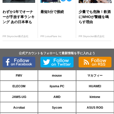
わずか1年でオーナ
最短5分で接続
少量でも危険！飲酒
ーが手放す車ランキ
にWHOが警鐘を鳴
ング あの日本車も
らす理由
PR Skyrocket株式会社
PR LotusFlare Inc
PR Skyrocket株式会社
公式アカウントをフォローして最新情報を手に入れよう
FMV
mouse
マカフィー
ELECOM
iiyama PC
HUAWEI
JAWS-UG
AMD
kintone
Acrobat
Sycom
ASUS ROG