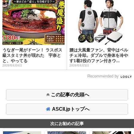
うなぎ一尾がドーン！ ラスボス
腰は大風量ファン、背中はペル
級スタミナ丼が現れた 宇奈と
チェ冷却。ダブルで身体を冷や
と、やってる
す1着2役のファン付きウ...
2026年8月6日
2026年8月5日
Recommended by
この記事の先頭へ
ASCII.jpトップへ
次にお勧めの記事