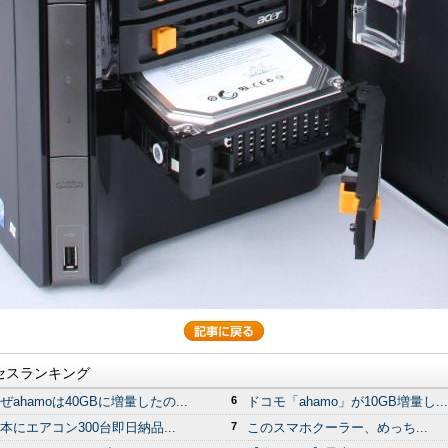
セスランキング
ぜahamoは40GBに増量したの...
6
ドコモ「ahamo」が10GB増量し...
本にエアコン300台即日納品...
7
このスマホクーラー、めっち...