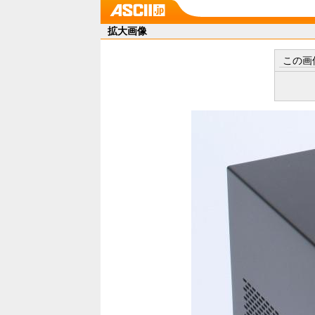
拡大画像
この画