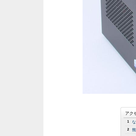
アク
1
な
2
熊