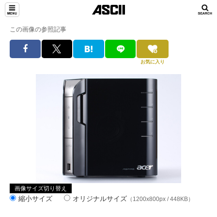
この画像の参照記事
お気に入り
画像サイズ切り替え
縮小サイズ
オリジナルサイズ
（1200x800px / 448KB）