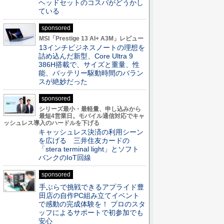
ヘッドセットのコスパがどうかし
ている
sponsored
MSI「Prestige 13 AI+ A3M」レビュー
13インチビジネスノートの理想を
詰め込んだ新型、Core Ultra 9
386H搭載で、サイズと重量、性
能、バッテリー駆動時間のバラン
スが絶妙だった
sponsored
シリーズ最小・最軽量、申し込みから
最短4営業日。モバイル通信対応でキャ
ッシュレス導入のハードルを下げる
キャッシュレス決済の利用シーン
を広げる 三井住友カードの
「stera terminal light」とソフト
バンクのIoT回線
sponsored
手ぶらで挑戦できるアプライド豊
田店の自作PC組み立てイベント
で感動の完成体験を！ プロのスタ
ッフによるサポートで初参加でも
安心