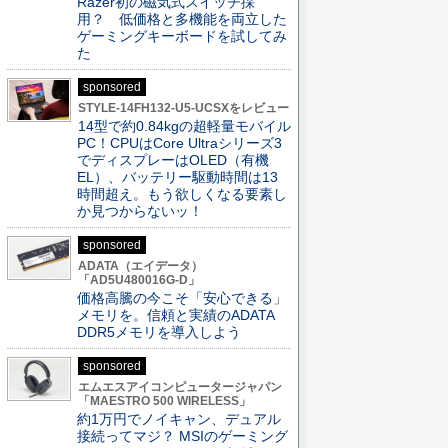
Razer初の磁気式スイッチ採
用？ 低価格と多機能を両立した
ゲーミングキーボードを試してみ
た
sponsored
STYLE-14FH132-U5-UCSXをレビュー
14型で約0.84kgの超軽量モバイル
PC！CPUはCore Ultraシリーズ3
でディスプレーはOLED（有機
EL）、バッテリー駆動時間は13
時間超え。もう欲しくなる要素し
か見つからないッ！
sponsored
ADATA（エイデータ）
「AD5U480016G-D」
価格高騰の今こそ「安心できる」
メモリを。信頼と実績のADATA
DDR5メモリを導入しよう
sponsored
エムエスアイコンピュータージャパン
「MAESTRO 500 WIRELESS」
約1万円でノイキャン、デュアル
接続ってマジ？ MSIのゲーミング