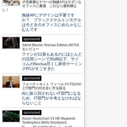
才色兼備なヤマハの無線APはモダンな
オフィスに最適 これなら違和感な
し！
無線APにデザインは不要です
か？ ブラックスケルトンモデル
は今どきのオフィスにめちゃなじ
むんです
sponsored
Silent Master Noctua Edition X870A
をレビュー
ファンが12基もあるのにほとんど
の活用シーンで35dB以下、サイ
コムのNoctua尽くし静音ゲーミン
グPCがすごすぎた
sponsored
フォーティネット フィールドCTOがAI
とIT部門の付き合い方を語る
AIに振り回されないIT部門になる
ため、IT部門が今考えなければな
らないこと
sponsored
Razer Huntsman V3 HE Magnetic
Tenkeyless 8kHz Keyboard