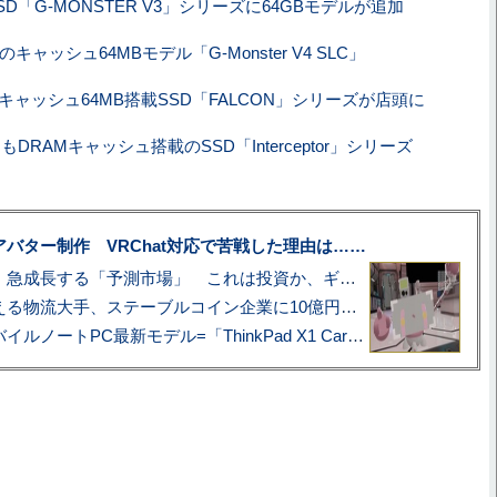
SD「G-MONSTER V3」シリーズに64GBモデルが追加
のキャッシュ64MBモデル「G-Monster V4 SLC」
llのキャッシュ64MB搭載SSD「FALCON」シリーズが店頭に
もDRAMキャッシュ搭載のSSD「Interceptor」シリーズ
uberアバター制作 VRChat対応で苦戦した理由は……
プロ野球も対象に、急成長する「予測市場」 これは投資か、ギャンブルか
アマゾン配送を支える物流大手、ステーブルコイン企業に10億円投資のワケ
あこがれの旗艦モバイルノートPC最新モデル=「ThinkPad X1 Carbon Gen 14 Aura Edition」実機レビュー