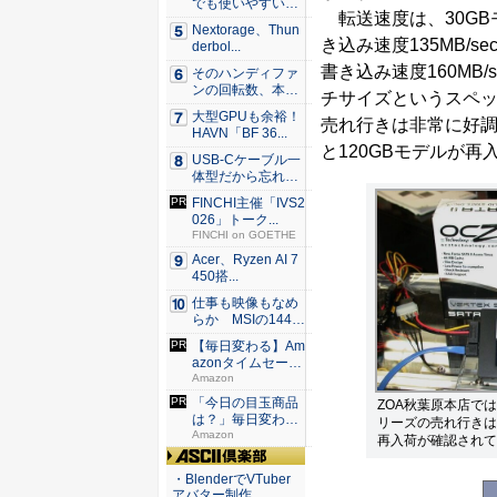
でも使いやすい
転送速度は、30GBモデ
Syno...
Nextorage、Thun
き込み速度135MB/sec
derbol...
書き込み速度160MB/s
そのハンディファ
ンの回転数、本
チサイズというスペ
当？ 20...
大型GPUも余裕！
売れ行きは非常に好調
HAVN「BF 36...
と120GBモデルが再
USB-Cケーブル一
体型だから忘れな
い！...
FINCHI主催「IVS2
026」トーク...
FINCHI on GOETHE
Acer、Ryzen AI 7
450搭...
仕事も映像もなめ
らか MSIの144H
z...
【毎日変わる】Am
azonタイムセール
が...
Amazon
「今日の目玉商品
ZOA秋葉原本店では
は？」毎日変わる
リーズの売れ行きは
Amaz...
Amazon
再入荷が確認されて
ASCII倶楽部
・BlenderでVTuber
アバター制作