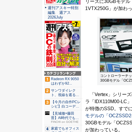
リーズに30GBモデル「O
週刊アスキー特別
1VTX250G」が加わ
編集 週アス
2026July
コントローラーチップ
Radeon RX 9050
30GBモデル「OCZS
はわずか92...
サンワダイレク
「Vertex」シリー
ト、視線を遮るフ
ェルト製デ...
ラ「IDX110M00-
【今月の自作PCレ
シピ】白コーデと
が特徴のSSD。すで
発光が...
【見城徹×藤田
モデルの「OCZSSD2
晋】AI時代でも変
30GBモデル「OCZSS
わらない...
FINCHI on GOETHE
家庭でもオフィス
が加わっている。