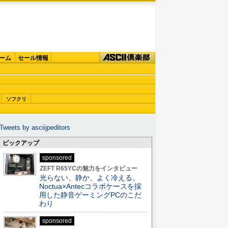
ーム
セール情報
ソフクリ
Tweets by asciijpeditors
ピックアップ
sponsored
ZEFT R65YCの魅力をインタビュー
光らない、静か、よく冷える。
Noctua×Antecコラボケースを採
用した静音ゲーミングPCのこだ
わり
sponsored