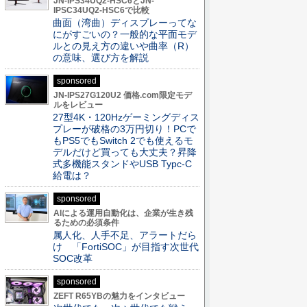
JN-IPS34UQ2-HSC6とJN-
IPSC34UQ2-HSC6で比較
曲面（湾曲）ディスプレーってな
にがすごいの？一般的な平面モデ
ルとの見え方の違いや曲率（R）
の意味、選び方を解説
sponsored
JN-IPS27G120U2 価格.com限定モデ
ルをレビュー
27型4K・120Hzゲーミングディス
プレーが破格の3万円切り！PCで
もPS5でもSwitch 2でも使えるモ
デルだけど買っても大丈夫？昇降
式多機能スタンドやUSB Typc-C
給電は？
sponsored
AIによる運用自動化は、企業が生き残
るための必須条件
属人化、人手不足、アラートだら
け 「FortiSOC」が目指す次世代
SOC改革
sponsored
ZEFT R65YBの魅力をインタビュー