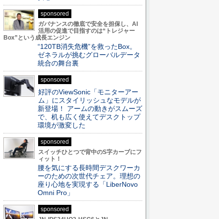
sponsored
ガバナンスの徹底で安全を担保し、AI
活用の促進で目指すのは“トレジャー
Box”という成長エンジン
“120TB消失危機”を救ったBox。
ゼネラルが挑むグローバルデータ
統合の舞台裏
sponsored
好評のViewSonic「モニターアー
ム」にスタイリッシュなモデルが
新登場！ アームの動きがスムーズ
で、机も広く使えてデスクトップ
環境が激変した
sponsored
スイッチひとつで背中のS字カーブにフ
ィット！
腰を気にする長時間デスクワーカ
ーのための次世代チェア。理想の
座り心地を実現する「LiberNovo
Omni Pro」
sponsored