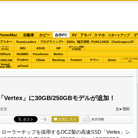
Phone/Mac
自動車
ホビー
自作PC
AV
アキバ
スマホ
ゲ
スタートアップ
アスキー
TeamLeaders
プログラミング+
SDGs
地方活性
PUACL2026
ChallengersJP
パソコン
ゲーミングPC
MSI
ASUS
HP
STORM
SEVEN
ASRock
HUAWEI
ViewSonic
Belkin
ソフトバンクの
Dropbox
CData
Backlog
Fortinet
ヤマハ
Zoom
ORACOM
IoT
brand
pCloud
new ME!
Vertex」に30GB/250GBモデルが追加！
分更新
文● 増田
お気に入り
一覧
トローラーチップを採用するOCZ製の高速SSD「Vertex」シ