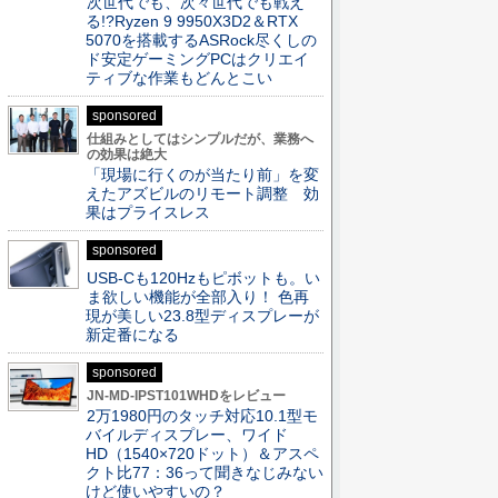
次世代でも、次々世代でも戦え
る!?Ryzen 9 9950X3D2＆RTX
5070を搭載するASRock尽くしの
ド安定ゲーミングPCはクリエイ
ティブな作業もどんとこい
sponsored
仕組みとしてはシンプルだが、業務へ
の効果は絶大
「現場に行くのが当たり前」を変
えたアズビルのリモート調整 効
果はプライスレス
sponsored
USB-Cも120Hzもピボットも。い
ま欲しい機能が全部入り！ 色再
現が美しい23.8型ディスプレーが
新定番になる
sponsored
JN-MD-IPST101WHDをレビュー
2万1980円のタッチ対応10.1型モ
バイルディスプレー、ワイド
HD（1540×720ドット）＆アスペ
クト比77：36って聞きなじみない
けど使いやすいの？