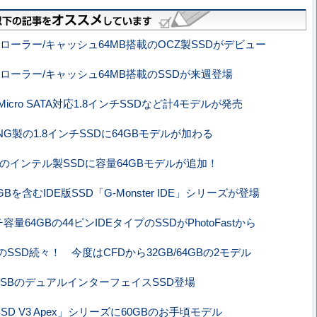
ローラー/キャッシュ64MB搭載のOCZ製SSDがデビュー
ローラー/キャッシュ64MB搭載のSSDが来週登場
Micro SATA対応1.8インチSSDなど計4モデルが発売
UNG製の1.8インチSSDに64GBモデルが加わる
用のインテル製SSDに容量64GBモデルが追加！
GBを含むIDE版SSD「G-Monster IDE」シリーズが登場
チ容量64GBの44ピンIDEタイプのSSDがPhotoFastから
のSSD続々！ 今度はCFDから32GB/64GBの2モデル
A/USBのデュアルインターフェイスSSD登場
SSD V3 Apex」シリーズに60GBのお手頃モデル