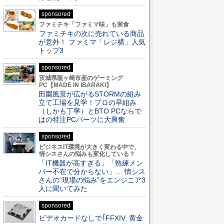
sponsored
ファミチキ「ファミマ味」も実食
ファミチキの次に売れている商品
が意外！ ファミマ「レジ横」人気
トップ3
sponsored
茨城県龍ヶ崎市産のゲーミング
PC【MADE IN IBARAKI】
田園風景が広がるSTORMの組み
立て工場を見学！プロの早組み
（しかも丁寧）とBTO PCならで
はの特注PCパーツに大興奮
sponsored
ビジネスIT環境が大きく変わる中で、
情シスさんの悩みも変化している？
「IT機器が高すぎる」「熟練メン
バー不在で分からない」… 情シス
さんの“現場の悩み”をエンジニア3
人に聞いてみた
sponsored
ビデオカードなしで｢FFXIV: 黄金