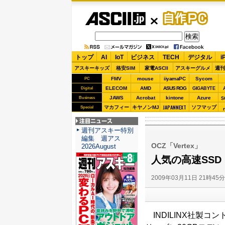
ASCII.jp
自作PC
トップ
AI
IoT
ビジネス
TECH
デジタル
i
アスキーキッズ
格安SIM
家電ASCII
アスキーグルメ
週刊
FMV
mouse
iiyamaPC
Sycom
PC
ELECOM
AMD
ASUS ROG
Digital
GIGABYTE
JAWS
Acrobat
kintone
Azure
Business
S
JAPANNEXT
マカフィー
キヤノンMJ
ソフマップ
Special
注目ニュース
週刊アスキー特別
編集 週アス
OCZ「Vertex」
2026August
人気の高速SSD「
2009年03月11日 21時45
INDILINX社製コン