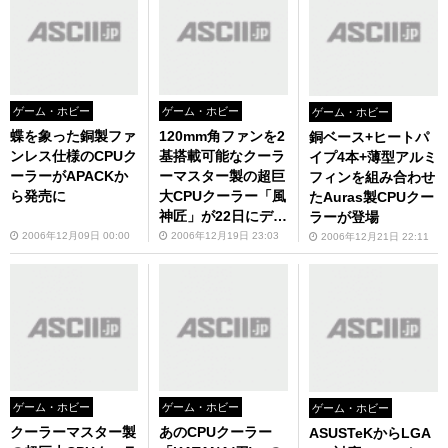
ゲーム・ホビー
ゲーム・ホビー
ゲーム・ホビー
蝶を象った銅製ファ
120mm角ファンを2
銅ベース+ヒートパ
ンレス仕様のCPUク
基搭載可能なクーラ
イプ4本+薄型アルミ
ーラーがAPACKか
ーマスター製の超巨
フィンを組み合わせ
ら発売に
大CPUクーラー「風
たAuras製CPUクー
神匠」が22日にデビ
ラーが登場
ュー!!
2006年12月09日 00:00
2006年12月19日 23:03
2006年12月21日 22:11
ゲーム・ホビー
ゲーム・ホビー
ゲーム・ホビー
クーラーマスター製
あのCPUクーラー
ASUSTeKからLGA