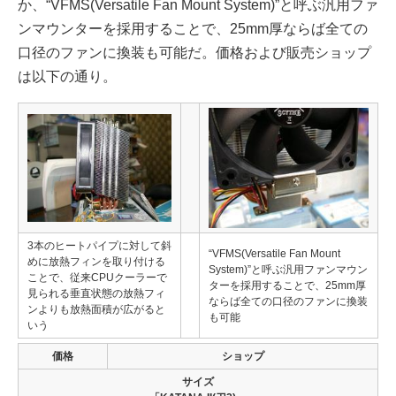
か、“VFMS(Versatile Fan Mount System)”と呼ぶ汎用ファ
ンマウンターを採用することで、25mm厚ならば全ての
口径のファンに換装も可能だ。価格および販売ショップ
は以下の通り。
3本のヒートパイプに対して斜
“VFMS(Versatile Fan Mount
めに放熱フィンを取り付ける
System)”と呼ぶ汎用ファンマウン
ことで、従来CPUクーラーで
ターを採用することで、25mm厚
見られる垂直状態の放熱フィ
ならば全ての口径のファンに換装
ンよりも放熱面積が広がると
も可能
いう
価格
ショップ
サイズ