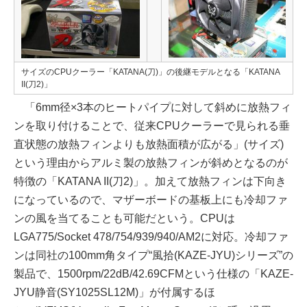
サイズのCPUクーラー「KATANA(刀)」の後継モデルとなる「KATANA
II(刀2)」
「6mm径×3本のヒートパイプに対して斜めに放熱フィ
ンを取り付けることで、従来CPUクーラーで見られる垂
直状態の放熱フィンよりも放熱面積が広がる」(サイズ)
という理由からアルミ製の放熱フィンが斜めとなるのが
特徴の「KATANA II(刀2)」。加えて放熱フィンは下向き
になっているので、マザーボードの基板上にも冷却ファ
ンの風を当てることも可能だという。CPUは
LGA775/Socket 478/754/939/940/AM2に対応。冷却ファ
ンは同社の100mm角タイプ“風拾(KAZE-JYU)シリーズ”の
製品で、1500rpm/22dB/42.69CFMという仕様の「KAZE-
JYU静音(SY1025SL12M)」が付属するほ