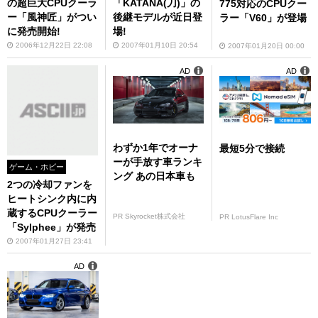
の超巨大CPUクーラ
「KATANA(刀)」の
775対応のCPUクー
ー「風神匠」がつい
後継モデルが近日登
ラー「V60」が登場
に発売開始!
場!
2006年12月22日 22:08
2007年01月10日 20:54
2007年01月20日 00:00
AD
AD
わずか1年でオーナ
最短5分で接続
ーが手放す車ランキ
ゲーム・ホビー
ング あの日本車も
2つの冷却ファンを
ヒートシンク内に内
蔵するCPUクーラー
PR Skyrocket株式会社
PR LotusFlare Inc
「Sylphee」が発売
2007年01月27日 23:41
AD