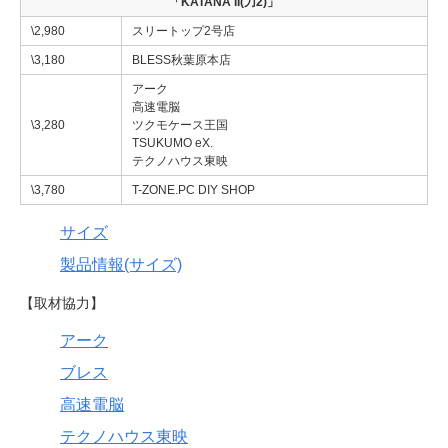
「KATANA II(刀2)」
\2,980
スリートップ2号店
\3,180
BLESS秋葉原本店
アーク
高速電脳
\3,280
ツクモケース王国
TSUKUMO eX.
テクノハウス東映
\3,780
T-ZONE.PC DIY SHOP
サイズ
製品情報(サイズ)
【取材協力】
アーク
ブレス
高速電脳
テクノハウス東映