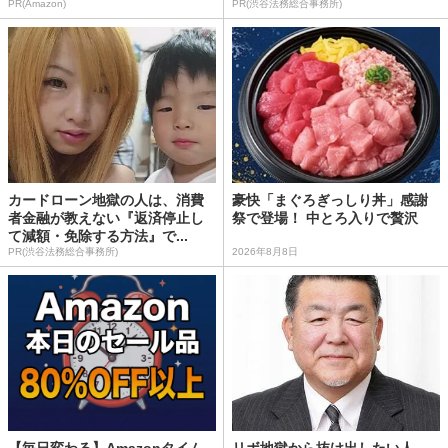
PR(Amazon)
PR(渋谷法務総合事務所)
カードローン地獄の人は、消費
豪快「まぐろぎっしり丼」感謝
者金融が教えない『返済停止し
祭で登場！ 中とろ入りで贅沢
て減額・免除する方法』で...
PR(渋谷法務総合事務所)
2026年8月8日