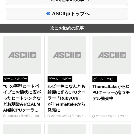
ASCII.jpトップへ
次にお勧めの記事
ゲーム・ホビー
ゲーム・ホビー
ゲーム・ホビー
“8”の字型ヒートパ
ルビー色になんとも
ThermaltakeからC
イプにお椀状に広が
綺麗に光るCPUクー
PUクーラーが計3モ
ったヒートシンクな
ラー「RubyOrb」
デル発売中
どお馴染みのZALM
がThermaltakeから
AN製CPUクーラー
発売に
にバリエーションモ
2006年11月29日 22:58
2006年12月01日 23:25
2006年12月08日 23:35
デルが続々加わる！