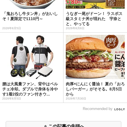
「鬼おろし牛タン丼」がおいし
うなぎ一尾がドーン！ ラスボス
そ！夏限定で1110円～
級スタミナ丼が現れた 宇奈と
と、やってる
2026年8月5日
2026年8月6日
腰は大風量ファン、背中はペル
肉厚×にんにく醤油！ 夏の「おろ
チェ冷却。ダブルで身体を冷や
しバーガー」がそそる。8月5日
す1着2役のファン付きウ...
から
2026年8月5日
2026年7月30日
Recommended by
この記事の先頭へ