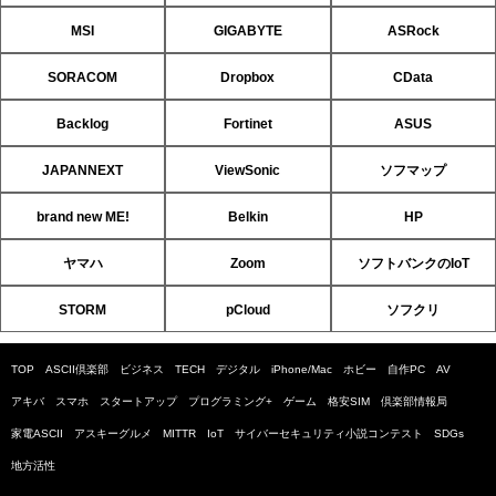
MSI
GIGABYTE
ASRock
SORACOM
Dropbox
CData
Backlog
Fortinet
ASUS
JAPANNEXT
ViewSonic
ソフマップ
brand new ME!
Belkin
HP
ヤマハ
Zoom
ソフトバンクのIoT
STORM
pCloud
ソフクリ
TOP
ASCII倶楽部
ビジネス
TECH
デジタル
iPhone/Mac
ホビー
自作PC
AV
アキバ
スマホ
スタートアップ
プログラミング+
ゲーム
格安SIM
倶楽部情報局
家電ASCII
アスキーグルメ
MITTR
IoT
サイバーセキュリティ小説コンテスト
SDGs
地方活性