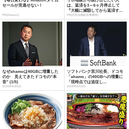
【毎日変わる】Amazonタイム
リボ地獄から抜け出したい人
セールが見逃せない！
は、返済を3～6ヶ月停止して
『大幅に減額してから返済す...
PR(Amazon)
PR(渋谷法務総合事務所)
なぜahamoは40GBに増量した
ソフトバンク宮川社長、ドコモ
のか 見えてきたドコモの“本
「ahamo」の40GBへの増量に
音” (1/5)
「現時点では追従し...
2026年8月6日
2026年8月4日