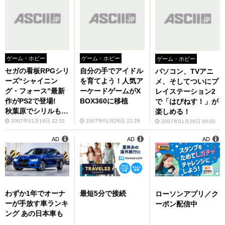
ゲーム・ホビー
ゲーム・ホビー
ゲーム・ホビー
セガの看板RPGシリ
自分の手でアイドル
パソコン、TVアニ
ーズ“シャイニン
を育てよう！人気ア
メ、そしてついにプ
グ・フォース”最新
ーケードゲームがX
レイステーション2
作がPS2で登場!
BOX360に移植
で「はぴねす！」が
秋葉原でシリルも応
楽しめる！
援だ!
2007年01月19日 22:51
2007年01月26日 22:28
2007年01月26日 00:00
AD
AD
AD
わずか1年でオーナ
最短5分で接続
ローソンアプリ／ク
ーが手放す車ランキ
ーポン配信中
ング あの日本車も