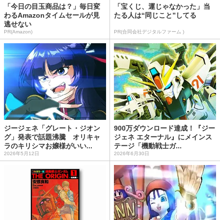
「今日の目玉商品は？」毎日変
「宝くじ、運じゃなかった」当
わるAmazonタイムセールが見
たる人は“同じこと”してる
逃せない
PR(Amazon)
PR(合同会社デジタルファーム )
ジージェネ「グレート・ジオン
900万ダウンロード達成！『ジー
グ」発表で話題沸騰 オリキャ
ジェネ エターナル』にメインス
ラのキリシマお嬢様がいい...
テージ「機動戦士ガ...
2026年5月12日
2026年6月30日