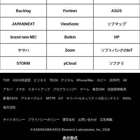
Backlog
Fortinet
ASUS
JAPANNEXT
ViewSonic
ソフマップ
brand new ME!
Belkin
HP
ヤマハ
Zoom
ソフトバンクのIoT
STORM
pCloud
ソフクリ
TOP
ASCII倶楽部
ビジネス
TECH
デジタル
iPhone/Mac
ホビー
自作PC
AV
アキバ
スマホ
スタートアップ
プログラミング+
ゲーム
格安SIM
倶楽部情報局
家電ASCII
アスキーグルメ
MITTR
IoT
サイバーセキュリティ小説コンテスト
SDGs
地方活性
サイトポリシー
プライバシーポリシー
運営会社
お問い合わせ
広告掲載
© KADOKAWA ASCII Research Laboratories, Inc. 2026
表示形式