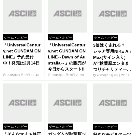
ゲーム・ホビー
ゲーム・ホビー
ゲーム・ホビー
「UniversalCentur
「UniversalCentur
3倍速く走れる？
y.net GUNDAM ON
y.net GUNDAM ON
シャア専用NIKE Air
LINE」予約受付
LINE～Dawn of Au
Max(サイン入り)
中！発売は2月14日
stralia～」の販売が
が“秋葉原エンタま
今日からスタート!!
つりチャリティー・
オークション”に出
2005年01月22日 19:48
2005年09月29日 23:50
2005年10月28日 22:01
品!
ゲーム・ホビー
ゲーム・ホビー
ゲーム・ホビー
「そんな大人ぁ修正
ガンダムが秋葉原ジ
好きなモビルスーツ