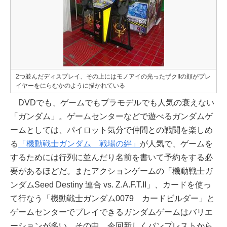
2つ並んだディスプレイ、その上にはモノアイの光ったザクIIの顔がプレ
イヤーをにらむかのように描かれている
DVDでも、ゲームでもプラモデルでも人気の衰えない
「ガンダム」。ゲームセンターなどで遊べるガンダムゲ
ームとしては、パイロット気分で仲間との戦闘を楽しめ
る
「機動戦士ガンダム 戦場の絆」
が人気で、ゲームを
するためには行列に並んだり名前を書いて予約をする必
要があるほどだ。またアクションゲームの「機動戦士ガ
ンダムSeed Destiny 連合 vs. Z.A.F.T.II」、カードを使っ
て行なう「機動戦士ガンダム0079 カードビルダー」と
ゲームセンターでプレイできるガンダムゲームはバリエ
ーションが多い。その中、今回新しくバンプレストから