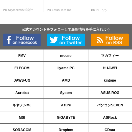
PR Skyrocket株式会社
PR LotusFlare Inc
PR ローソン
公式アカウントをフォローして最新情報を手に入れよう
FMV
mouse
マカフィー
ELECOM
iiyama PC
HUAWEI
JAWS-UG
AMD
kintone
Acrobat
Sycom
ASUS ROG
キヤノンMJ
Azure
パソコンSEVEN
MSI
GIGABYTE
ASRock
SORACOM
Dropbox
CData