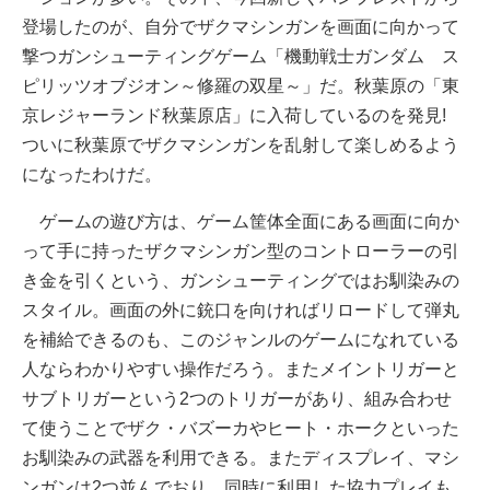
登場したのが、自分でザクマシンガンを画面に向かって
撃つガンシューティングゲーム「機動戦士ガンダム ス
ピリッツオブジオン～修羅の双星～」だ。秋葉原の「東
京レジャーランド秋葉原店」に入荷しているのを発見!
ついに秋葉原でザクマシンガンを乱射して楽しめるよう
になったわけだ。
ゲームの遊び方は、ゲーム筐体全面にある画面に向か
って手に持ったザクマシンガン型のコントローラーの引
き金を引くという、ガンシューティングではお馴染みの
スタイル。画面の外に銃口を向ければリロードして弾丸
を補給できるのも、このジャンルのゲームになれている
人ならわかりやすい操作だろう。またメイントリガーと
サブトリガーという2つのトリガーがあり、組み合わせ
て使うことでザク・バズーカやヒート・ホークといった
お馴染みの武器を利用できる。またディスプレイ、マシ
ンガンは2つ並んでおり、同時に利用した協力プレイも