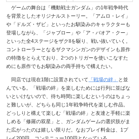
ゲームの舞台は「機動戦士ガンダム」の1年戦争時代
を背景としたオリジナルストーリー。「アムロ・レイ」
や「ドルズ・ザビ」といったお馴染みのキャラクターも
登場しながら、「ジャブロー」や「ア・バオア・クー」
といった全4ステージをザクIIを駆り、戦い抜いていく。
コントローラーとなるザクマシンガンのデザインも原作
の特徴をとらえており、2つのトリガーを使いこなすた
めにも原作でもお馴染みの両手持ちで構えたい。
同店では現在1階に設置されていて
「戦場の絆」
と並
んでいる。「戦場の絆」を楽しむためには行列に並ばな
いといけないので、待ち時間に楽しむというのはちょっ
と難しいが、どちらも同じ1年戦争時代を楽しむ作品。
どっしりと構えて楽しむ「戦場の絆」と友達と手軽に楽
しめる「修羅の双星」と、ガンダムゲームの選択肢がま
た広がったのは嬉しい限りだ。なおプレイ料金は、1プ
レイ200円、コンテニュー100円となっている。