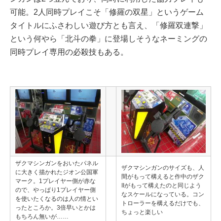
可能。2人同時プレイこそ「修羅の双星」というゲーム
タイトルにふさわしい遊び方とも言え、「修羅双連撃」
という何やら「北斗の拳」に登場しそうなネーミングの
同時プレイ専用の必殺技もある。
ザクマシンガンをおいたパネル
ザクマシンガンのサイズも、人
に大きく描かれたジオン公国軍
間がもって構えると作中のザク
マーク。1プレイヤー側が赤な
IIがもって構えたのと同じよう
ので、やっぱり1プレイヤー側
なスケールになっている。コン
を使いたくなるのは人の情とい
トローラーを構えるだけでも、
ったところか。3倍早いとかは
ちょっと楽しい
もちろん無いが……