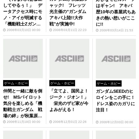
してやるぅ！」 デ
ャック! フレッツ
はギャン! アキバ
ータアクセス時にモ
光主催の“ガンダム
歴10年の喜屋武ちあ
ノ・アイが明滅する
アキバ上陸!!大作
きの熱い想いがここ
「機動戦士Zガンダ
戦”が実施中!
に!!
ム」USBメモリがア
2006年03月10日 00:00
2006年03月11日 22:23
2006年03月14日 21:53
イ・オー・データ機
器から！
ゲーム・ホビー
ゲーム・ホビー
ゲーム・ホビー
仲間と一緒に敵を倒
「立てよ、国民よ！
ガンダムSEEDのヒ
せ! MSパイロット
ジーク・ジオン！」
ロインをこの手に！
気分を楽しめる「機
栄光のザビ家が今
ドレス姿のカガリに
動戦士ガンダム 戦
よみがえる！
注目！
場の絆」が秋葉原に
続々と登場
2006年11月19日 00:00
2006年12月01日 22:26
2006年12月03日 00:00