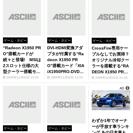
類！
ゲーム・ホビー
ゲーム・ホビー
ゲーム・ホビー
“Radeon X1950 PR
DVI-HDMI変換アダ
CrossFire専用ケー
O”搭載カードが
プタが付属する“Ra
ブルなしでお買得？
続々と登場! MSIは
deon X1950 PR
オリジナル冷却クー
2スロット仕様の大
O”搭載カード「XIA
ラーを搭載する“RA
型クーラー搭載モデ
iX1950PRO-DVD25
DEON X1950 PR
ル「RX1950PRO-T
6」がXIAiから登
O”搭載カードがAS
2006年11月02日 22:32
2006年11月02日 22:03
2006年10月31日 21:19
2D256E」！
場！
USTeKから！
AD
わずか1年でオーナ
ーが手放す車ランキ
ゲーム・ホビー
ゲーム・ホビー
ング あの日本車も