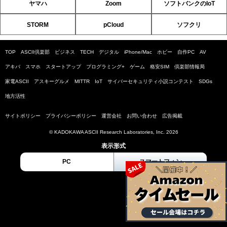
ヤマハ
Zoom
ソフトバンクのIoT
STORM
pCloud
ソフクリ
TOP
ASCII倶楽部
ビジネス
TECH
デジタル
iPhone/Mac
ホビー
自作PC
AV
アキバ
スマホ
スタートアップ
プログラミング+
ゲーム
格安SIM
倶楽部情報局
家電ASCII
アスキーグルメ
MITTR
IoT
サイバーセキュリティ小説コンテスト
SDGs
地方活性
サイトポリシー
プライバシーポリシー
運営会社
お問い合わせ
広告掲載
© KADOKAWA ASCII Research Laboratories, Inc. 2026
表示形式
PC
スマートフォン