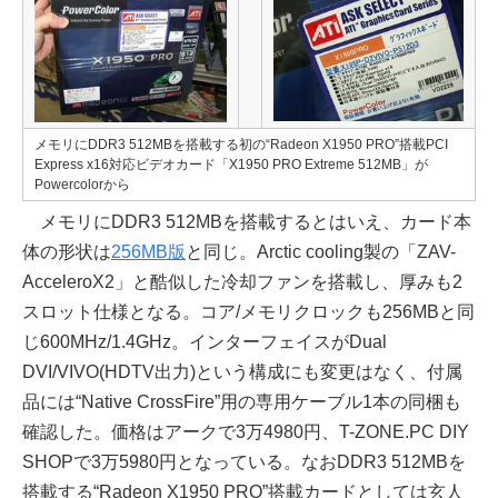
メモリにDDR3 512MBを搭載する初の“Radeon X1950 PRO”搭載PCI
Express x16対応ビデオカード「X1950 PRO Extreme 512MB」が
Powercolorから
メモリにDDR3 512MBを搭載するとはいえ、カード本
体の形状は
256MB版
と同じ。Arctic cooling製の「ZAV-
AcceleroX2」と酷似した冷却ファンを搭載し、厚みも2
スロット仕様となる。コア/メモリクロックも256MBと同
じ600MHz/1.4GHz。インターフェイスがDual
DVI/VIVO(HDTV出力)という構成にも変更はなく、付属
品には“Native CrossFire”用の専用ケーブル1本の同梱も
確認した。価格はアークで3万4980円、T-ZONE.PC DIY
SHOPで3万5980円となっている。なおDDR3 512MBを
搭載する“Radeon X1950 PRO”搭載カードとしては玄人