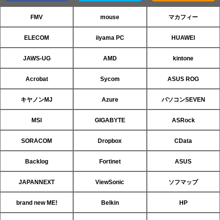
FMV
mouse
マカフィー
ELECOM
iiyama PC
HUAWEI
JAWS-UG
AMD
kintone
Acrobat
Sycom
ASUS ROG
キヤノンMJ
Azure
パソコンSEVEN
MSI
GIGABYTE
ASRock
SORACOM
Dropbox
CData
Backlog
Fortinet
ASUS
JAPANNEXT
ViewSonic
ソフマップ
brand new ME!
Belkin
HP