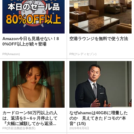
Amazon今日も見逃せない！8
空港ラウンジを無料で使う方法
0%OFF以上が続々登場
PR(Amazon)
PR(クレディセゾン)
カードローン50万円以上の人
なぜahamoは40GBに増量した
は、返済を3～6ヶ月停止して
のか 見えてきたドコモの“本
『大幅に減額してから返済...
音” (1/5)
PR(渋谷法務総合事務所)
2026年8月6日