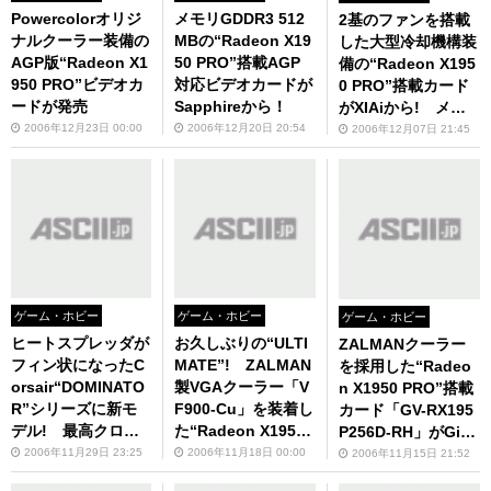
Powercolorオリジ
メモリGDDR3 512
2基のファンを搭載
ナルクーラー装備の
MBの“Radeon X19
した大型冷却機構装
AGP版“Radeon X1
50 PRO”搭載AGP
備の“Radeon X195
950 PRO”ビデオカ
対応ビデオカードが
0 PRO”搭載カード
ードが発売
Sapphireから！
がXIAiから! メモ
リDDR3 512MBか
2006年12月23日 00:00
2006年12月20日 20:54
2006年12月07日 21:45
つ大幅クロックアッ
プ
ゲーム・ホビー
ゲーム・ホビー
ゲーム・ホビー
ヒートスプレッダが
お久しぶりの“ULTI
ZALMANクーラー
フィン状になったC
MATE”! ZALMAN
を採用した“Radeo
orsair“DOMINATO
製VGAクーラー「V
n X1950 PRO”搭載
R”シリーズに新モ
F900-Cu」を装着し
カード「GV-RX195
デル! 最高クロッ
た“Radeon X1950
P256D-RH」がGiga
クモデルと低レイテ
PRO”搭載カードが
byteから
2006年11月29日 23:25
2006年11月18日 00:00
2006年11月15日 21:52
ンシモデルの2種
Sapphireから！