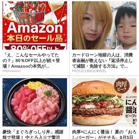
「え、こんなセールやってた
カードローン地獄の人は、消費
の？」80％OFF以上が続々登
者金融が教えない『返済停止し
場！Amazonの本気が...
て減額・免除する方法』で...
PR(Amazon)
PR(渋谷法務総合事務所)
豪快「まぐろぎっしり丼」感謝
肉厚×にんにく醤油！ 夏の「おろ
祭で登場！ 中とろ入りで贅沢
しバーガー」がそそる。8月5日