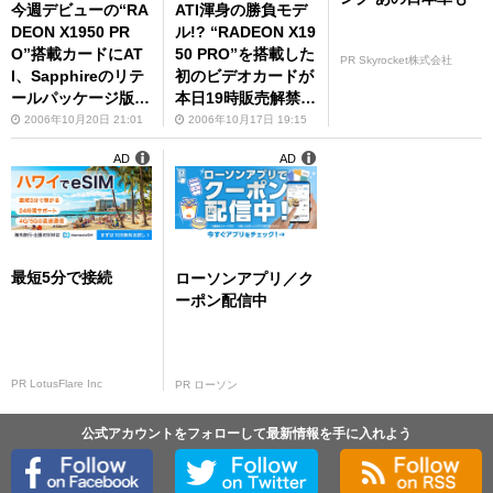
今週デビューの“RA
ATI渾身の勝負モデ
DEON X1950 PR
ル!? “RADEON X19
O”搭載カードにAT
50 PRO”を搭載した
PR Skyrocket株式会社
I、Sapphireのリテ
初のビデオカードが
ールパッケージ版が
本日19時販売解禁
登場！
に！第1弾はPowerc
2006年10月20日 21:01
2006年10月17日 19:15
olor!!
AD
AD
最短5分で接続
ローソンアプリ／ク
ーポン配信中
PR LotusFlare Inc
PR ローソン
公式アカウントをフォローして最新情報を手に入れよう