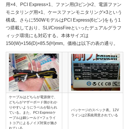
用×4、PCI Express×1、ファン用(3ピン)×2、電源ファン
モニタリング用×1、ケースファンモニタリング×3という
構成。さらに550WモデルはPCI Express(6ピン)をもう1
つ搭載しており、SLI/CrossFireといったデュアルグラフ
ィック環境にも対応する。本体サイズは
150(W)×156(D)×85.5(H)mm。価格は以下の表の通り。
ケーブルはどちらが電源側で、
どちらがマザーボード側がわか
りやすいようにラベルが貼られ
パッケージのスペック表。12V
ている。また、PCI Expressケ
ラインは2系統用意されている
ーブルは銅シールド+フェライ
トコアによるノイズ対策が施さ
れている