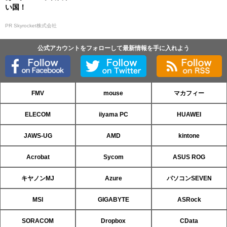
い国！
PR Skyrocket株式会社
公式アカウントをフォローして最新情報を手に入れよう
FMV
mouse
マカフィー
ELECOM
iiyama PC
HUAWEI
JAWS-UG
AMD
kintone
Acrobat
Sycom
ASUS ROG
キヤノンMJ
Azure
パソコンSEVEN
MSI
GIGABYTE
ASRock
SORACOM
Dropbox
CData