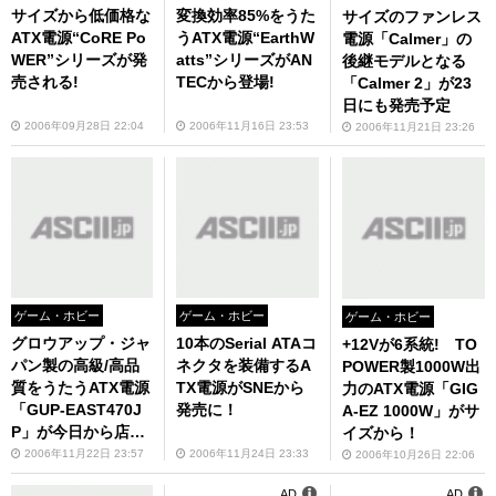
サイズから低価格な
変換効率85%をうた
サイズのファンレス
ATX電源“CoRE Po
うATX電源“EarthW
電源「Calmer」の
WER”シリーズが発
atts”シリーズがAN
後継モデルとなる
売される!
TECから登場!
「Calmer 2」が23
日にも発売予定
2006年09月28日 22:04
2006年11月16日 23:53
2006年11月21日 23:26
ゲーム・ホビー
ゲーム・ホビー
ゲーム・ホビー
グロウアップ・ジャ
10本のSerial ATAコ
+12Vが6系統! TO
パン製の高級/高品
ネクタを装備するA
POWER製1000W出
質をうたうATX電源
TX電源がSNEから
力のATX電源「GIG
「GUP-EAST470J
発売に！
A-EZ 1000W」がサ
P」が今日から店頭
イズから！
に！
2006年11月22日 23:57
2006年11月24日 23:33
2006年10月26日 22:06
AD
AD