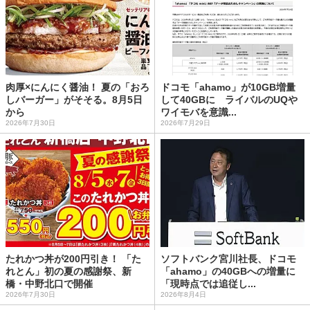
肉厚×にんにく醤油！ 夏の「おろ
ドコモ「ahamo」が10GB増量
しバーガー」がそそる。8月5日
して40GBに ライバルのUQや
から
ワイモバを意識...
2026年7月30日
2026年7月29日
たれかつ丼が200円引き！ 「た
ソフトバンク宮川社長、ドコモ
れとん」初の夏の感謝祭、新
「ahamo」の40GBへの増量に
橋・中野北口で開催
「現時点では追従し...
2026年7月30日
2026年8月4日