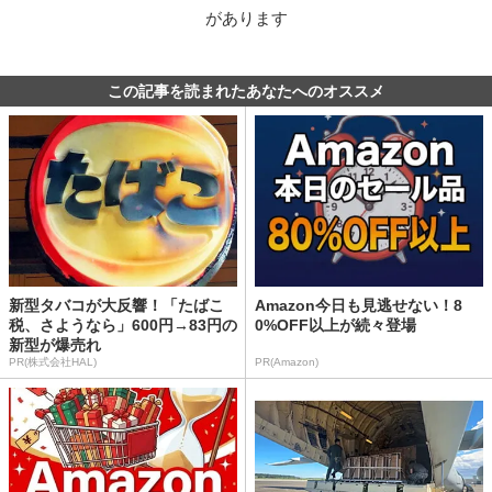
があります
この記事を読まれたあなたへのオススメ
新型タバコが大反響！「たばこ
Amazon今日も見逃せない！8
税、さようなら」600円→83円の
0%OFF以上が続々登場
新型が爆売れ
PR(株式会社HAL)
PR(Amazon)