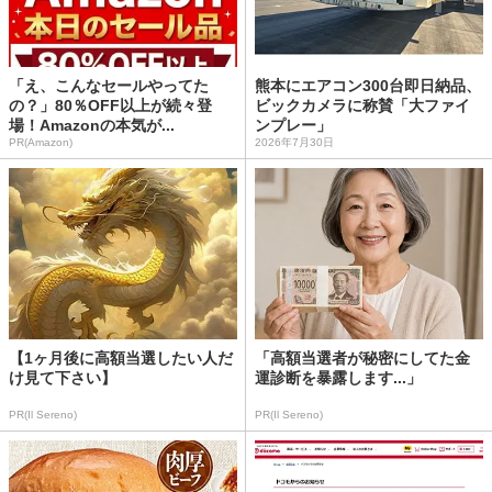
「え、こんなセールやってた
熊本にエアコン300台即日納品、
の？」80％OFF以上が続々登
ビックカメラに称賛「大ファイ
場！Amazonの本気が...
ンプレー」
PR(Amazon)
2026年7月30日
【1ヶ月後に高額当選したい人だ
「高額当選者が秘密にしてた金
け見て下さい】
運診断を暴露します...」
PR(Il Sereno)
PR(Il Sereno)