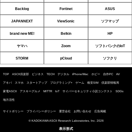
Backlog
Fortinet
ASUS
JAPANNEXT
ViewSonic
ソフマップ
brand new ME!
Belkin
HP
ヤマハ
Zoom
ソフトバンクのIoT
STORM
pCloud
ソフクリ
TOP
ASCII倶楽部
ビジネス
TECH
デジタル
iPhone/Mac
ホビー
自作PC
AV
アキバ
スマホ
スタートアップ
プログラミング+
ゲーム
格安SIM
倶楽部情報局
家電ASCII
アスキーグルメ
MITTR
IoT
サイバーセキュリティ小説コンテスト
SDGs
地方活性
サイトポリシー
プライバシーポリシー
運営会社
お問い合わせ
広告掲載
© KADOKAWA ASCII Research Laboratories, Inc. 2026
表示形式