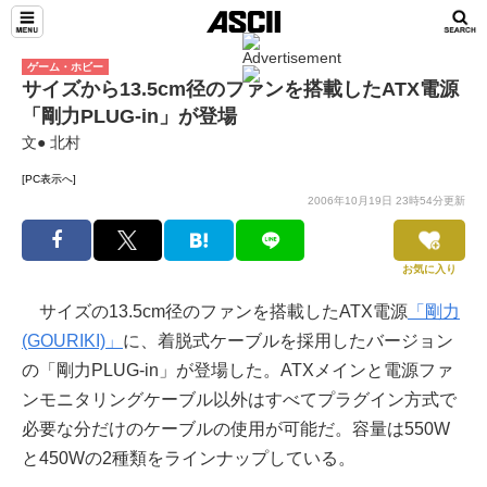
ゲーム・ホビー
サイズから13.5cm径のファンを搭載したATX電源
「剛力PLUG-in」が登場
文● 北村
[PC表示へ]
2006年10月19日 23時54分更新
お気に入り
サイズの13.5cm径のファンを搭載したATX電源
「剛力
(GOURIKI)」
に、着脱式ケーブルを採用したバージョン
の「剛力PLUG-in」が登場した。ATXメインと電源ファ
ンモニタリングケーブル以外はすべてプラグイン方式で
必要な分だけのケーブルの使用が可能だ。容量は550W
と450Wの2種類をラインナップしている。