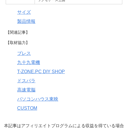
ツクモケース王国
サイズ
製品情報
【関連記事】
【取材協力】
ブレス
九十九電機
T-ZONE.PC DIY SHOP
ドスパラ
高速電脳
パソコンハウス東映
CUSTOM
本記事はアフィリエイトプログラムによる収益を得ている場合