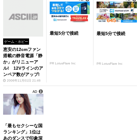
最短5分で接続
最短5分で接続
ゲーム・ホビー
恵安の12cmファン
搭載の静音電源「静
か」がリニューア
PR LotusFlare Inc
PR LotusFlare Inc
ル! 12Vラインのア
ンペア数がアップ!
2006年11月01日 21:46
AD
「最もセクシーな国
ランキング」1位は
あのダンスで印象深