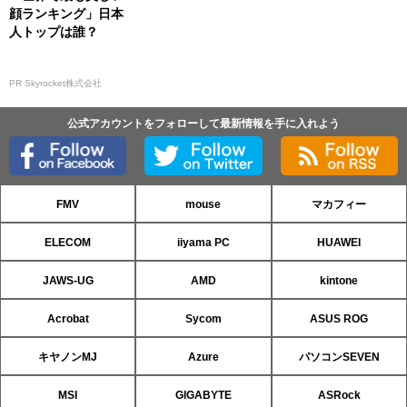
顔ランキング」日本
人トップは誰？
PR Skyrocket株式会社
公式アカウントをフォローして最新情報を手に入れよう
FMV
mouse
マカフィー
ELECOM
iiyama PC
HUAWEI
JAWS-UG
AMD
kintone
Acrobat
Sycom
ASUS ROG
キヤノンMJ
Azure
パソコンSEVEN
MSI
GIGABYTE
ASRock