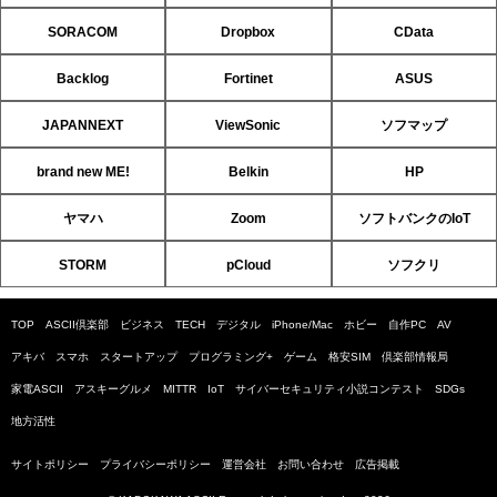
SORACOM
Dropbox
CData
Backlog
Fortinet
ASUS
JAPANNEXT
ViewSonic
ソフマップ
brand new ME!
Belkin
HP
ヤマハ
Zoom
ソフトバンクのIoT
STORM
pCloud
ソフクリ
TOP
ASCII倶楽部
ビジネス
TECH
デジタル
iPhone/Mac
ホビー
自作PC
AV
アキバ
スマホ
スタートアップ
プログラミング+
ゲーム
格安SIM
倶楽部情報局
家電ASCII
アスキーグルメ
MITTR
IoT
サイバーセキュリティ小説コンテスト
SDGs
地方活性
サイトポリシー
プライバシーポリシー
運営会社
お問い合わせ
広告掲載