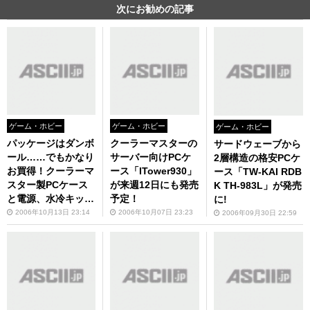
次にお勧めの記事
ゲーム・ホビー
ゲーム・ホビー
ゲーム・ホビー
パッケージはダンボ
クーラーマスターの
サードウェーブから
ール……でもかなり
サーバー向けPCケ
2層構造の格安PCケ
お買得！クーラーマ
ース「ITower930」
ース「TW-KAI RDB
スター製PCケース
が来週12日にも発売
K TH-983L」が発売
と電源、水冷キット
予定！
に!
が1つになった「Co
2006年10月13日 23:14
2006年10月07日 23:23
2006年09月30日 22:59
olerMaster Value S
ystem Set」が発売
に！