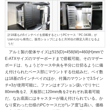
計18基もの5インチベイを搭載するというPCケース「PC-343B」が
Lian-Liから発売に。販売ショップによると月30台の限定入荷となるよ
うだ
アルミ製の筐体サイズは515(D)×458(W)×460(H)mmで
E-ATXサイズのマザーボードまで搭載可能。そのマザー
ボードは、ちょうどケース中央を半分に仕切るように備
え付けられたベース部にマウントする仕組みだ。ベイ数
は18基の5インチベイのほか、付属のマウントで3.5イン
チ×3が使用可能に。ファンはオプション扱いでリヤに
80mm角を2、天板部に120mm角を2それぞれ装着可能
だ。なお底面にはキャスターが備え付けられている。か
なり変わった仕様のPCケースだが“レア度”は高い。価格