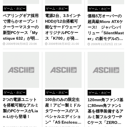
ゲーム・ホビー
ゲーム・ホビー
ゲーム・ホビー
ベアリングギア採用
電源2台、3.5インチ
価格5万オーバーの
で滑らかオープン！
HDDが12台搭載可
超高級Micro ATXケ
クーラーマスターの
能なサードウェーブ
ース! ジャパンバ
新型PCケース「My
オリジナルPCケー
リュー「SilentMast
stique 632」が明日
ス「K700」が発売
er」の新モデルの販
7日に発売！
に！
売がスタート！
2006年09月06日 23:06
2006年08月30日 21:00
2006年11月25日 22:14
ゲーム・ホビー
ゲーム・ホビー
ゲーム・ホビー
2つの電源ユニット
100台のみの限定生
120mm角ファン7基
を搭載可能なアルミ
産！アビー製ミドル
に80mm角ファン1
製のPCケースがLia
タワーケースの“ス
基を標準装備するア
n-Liから登場！
ペシャルエディショ
ルミ製フルタワーP
ン”「AS Enclosure
Cケース「ZERO」