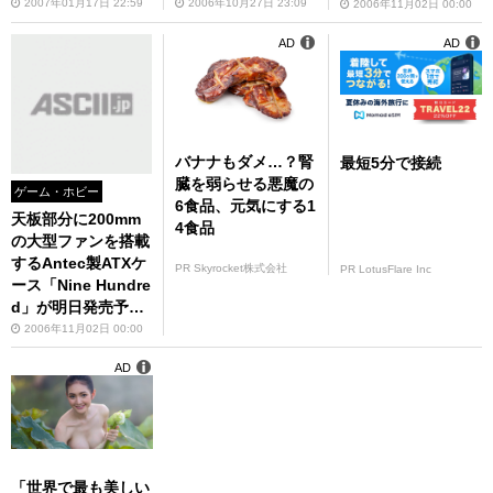
S1 SE」の販売が今
がAMOから登場!!
2007年01月17日 22:59
2006年10月27日 23:09
2006年11月02日 00:00
日からスタート！
AD
AD
バナナもダメ…？腎
最短5分で接続
臓を弱らせる悪魔の
ゲーム・ホビー
6食品、元気にする1
天板部分に200mm
4食品
の大型ファンを搭載
するAntec製ATXケ
PR Skyrocket株式会社
PR LotusFlare Inc
ース「Nine Hundre
d」が明日発売予
定！
2006年11月02日 00:00
AD
「世界で最も美しい