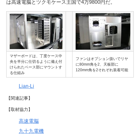
は高速電脳とツクモケース王国で4万9800円だ。
マザーボードは、丁度ケース中
ファンはオプション扱いでリヤ
央を半分に仕切るように備え付
に80mm角を2、天板部に
けられたベース部にマウントす
120mm角を2それぞれ装着可能
る仕組み
Lian-Li
【関連記事】
【取材協力】
高速電脳
九十九電機