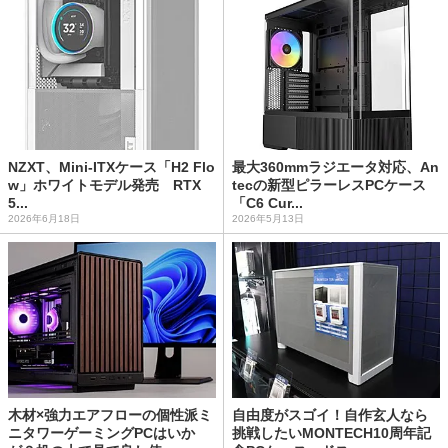
NZXT、Mini-ITXケース「H2 Flo
最大360mmラジエータ対応、An
w」ホワイトモデル発売 RTX
tecの新型ピラーレスPCケース
5...
「C6 Cur...
2026年6月18日
2026年5月13日
木材×強力エアフローの個性派ミ
自由度がスゴイ！自作玄人なら
ニタワーゲーミングPCはいか
挑戦したいMONTECH10周年記