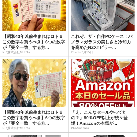
【昭和43年以前生まれはロト６
これぞ、ザ・自作PCケース！パ
この数字を買うべき】6つの数字
ノラマガラスの美しさと冷却力
が「完全一致」する方...
を高めたNZXTピラー...
PR(株式会社MURA)
2026年7月15日
【昭和43年以前生まれはロト６
「え、こんなセールやってた
この数字を買うべき】6つの数字
の？」80％OFF以上が続々登
が「完全一致」する方...
場！Amazonの本気が...
PR(株式会社MURA)
PR(Amazon)