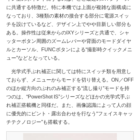
に共通する特徴だ。特に本機では上面が複雑な面構成に
なっており、3種類の素材の接合する部分に電源スイッ
チを設けているなど、デザイン上でやや目新しい部分も
ある。操作性は従来からのIXYシリーズと共通で、シャ
ッターボタン周囲のズームレバーや背面のモードダイヤ
ルとカーソル、FUNCボタンによる“撮影時クイックメニ
ュー”などとなっている。
光学式手ぶれ補正に関しては特にスイッチ類を用意し
ておらず、メニューからモードを切り替える。ON／OFF
のほか縦方向のぶれのみ補正する“流し撮り”モードを持
つのは、“PowerShot IS”シリーズなどほかの光学式手ぶ
れ補正搭載機と同様だ。また、画像認識によって人の顔
に優先的にピント・露出合わせを行なう“フェイスキャッ
チテクノロジー”も搭載する。