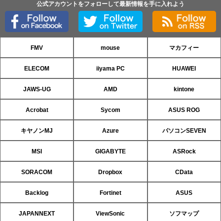
公式アカウントをフォローして最新情報を手に入れよう
FMV
mouse
マカフィー
ELECOM
iiyama PC
HUAWEI
JAWS-UG
AMD
kintone
Acrobat
Sycom
ASUS ROG
キヤノンMJ
Azure
パソコンSEVEN
MSI
GIGABYTE
ASRock
SORACOM
Dropbox
CData
Backlog
Fortinet
ASUS
JAPANNEXT
ViewSonic
ソフマップ