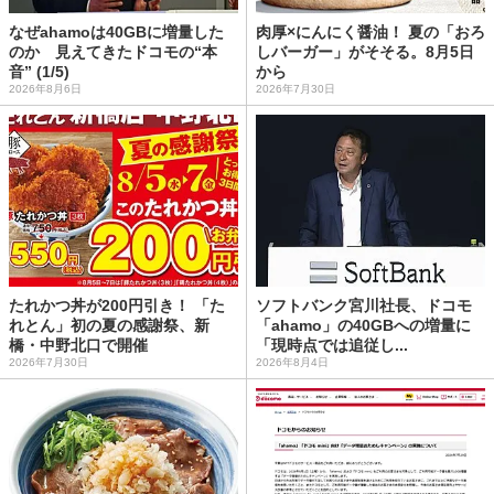
なぜahamoは40GBに増量した
肉厚×にんにく醤油！ 夏の「おろ
のか 見えてきたドコモの“本
しバーガー」がそそる。8月5日
音” (1/5)
から
2026年8月6日
2026年7月30日
たれかつ丼が200円引き！ 「た
ソフトバンク宮川社長、ドコモ
れとん」初の夏の感謝祭、新
「ahamo」の40GBへの増量に
橋・中野北口で開催
「現時点では追従し...
2026年7月30日
2026年8月4日