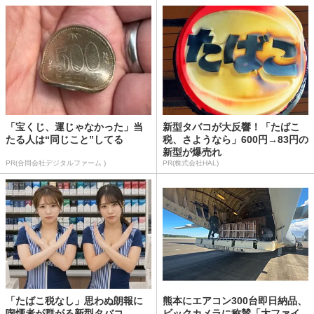
「宝くじ、運じゃなかった」当
新型タバコが大反響！「たばこ
たる人は“同じこと”してる
税、さようなら」600円→83円の
新型が爆売れ
PR(合同会社デジタルファーム )
PR(株式会社HAL)
「たばこ税なし」思わぬ朗報に
熊本にエアコン300台即日納品、
喫煙者が群がる新型タバコ
ビックカメラに称賛「大ファイ