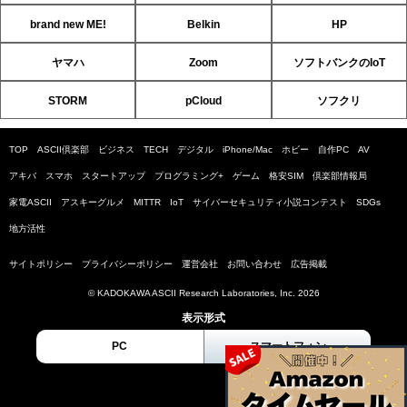
brand new ME!
Belkin
HP
ヤマハ
Zoom
ソフトバンクのIoT
STORM
pCloud
ソフクリ
TOP
ASCII倶楽部
ビジネス
TECH
デジタル
iPhone/Mac
ホビー
自作PC
AV
アキバ
スマホ
スタートアップ
プログラミング+
ゲーム
格安SIM
倶楽部情報局
家電ASCII
アスキーグルメ
MITTR
IoT
サイバーセキュリティ小説コンテスト
SDGs
地方活性
サイトポリシー
プライバシーポリシー
運営会社
お問い合わせ
広告掲載
© KADOKAWA ASCII Research Laboratories, Inc. 2026
表示形式
PC
スマートフォン