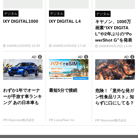
デジタル
デジタル
デジタル
IXY DIGITAL1000
IXY DIGITAL L4
キヤノン、1000万
画素“IXY DIGITA
L”や2年ぶりの“Po
werShot G”を発表
2006年10月05日 22:55
2006年10月03日 17:40
2006年09月15日 13:05
AD
AD
AD
わずか1年でオーナ
最短5分で接続
危険！「意外な発ガ
ーが手放す車ランキ
ン性食品リスト」知
ング あの日本車も
らずに口にしてる？
PR Skyrocket株式会社
PR LotusFlare Inc
PR Skyrocket株式会社