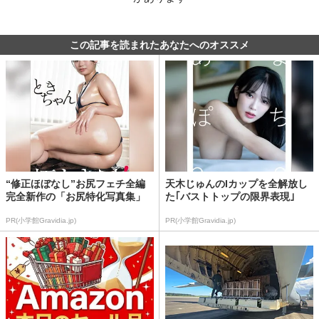
この記事を読まれたあなたへのオススメ
“修正ほぼなし”お尻フェチ全編
天木じゅんのIカップを全解放し
完全新作の「お尻特化写真集」
た｢バストトップの限界表現｣
PR(小学館Gravidia.jp)
PR(小学館Gravidia.jp)