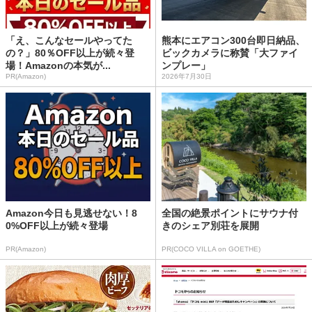
「え、こんなセールやってた
熊本にエアコン300台即日納品、
の？」80％OFF以上が続々登
ビックカメラに称賛「大ファイ
場！Amazonの本気が...
ンプレー」
PR(Amazon)
2026年7月30日
Amazon今日も見逃せない！8
全国の絶景ポイントにサウナ付
0%OFF以上が続々登場
きのシェア別荘を展開
PR(Amazon)
PR(COCO VILLA on GOETHE)