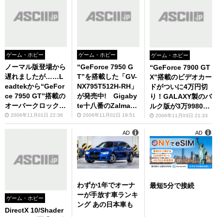
ゲーム・ホビー
ゲーム・ホビー
ゲーム・ホビー
ノーマル版登場から
“GeForce 7950 G
“GeForce 7900 GT
遅れましたが……L
T”を搭載した「GV-
X”搭載のビデオカー
eadtekから“GeFor
NX795T512H-RH」
ドがついに4万円切
ce 7950 GT”搭載の
が発売中! Gigaby
り！GALAXY製のバ
オーバークロック版
te十八番のZalman
ルク版が3万9980円
「WinFast PX7950
製クーラー装着モデ
で販売中!!
2006年11月01日 22:36
2006年11月02日 19:51
2006年11月03日 21:33
GT TDH 512MB Ex
ル！
AD
AD
treme」が発売に
わずか1年でオーナ
最短5分で接続
ーが手放す車ランキ
ゲーム・ホビー
ング あの日本車も
DirectX 10/Shader