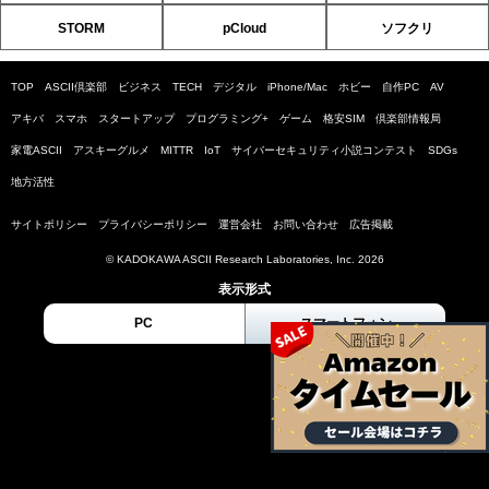
STORM
pCloud
ソフクリ
TOP
ASCII倶楽部
ビジネス
TECH
デジタル
iPhone/Mac
ホビー
自作PC
AV
アキバ
スマホ
スタートアップ
プログラミング+
ゲーム
格安SIM
倶楽部情報局
家電ASCII
アスキーグルメ
MITTR
IoT
サイバーセキュリティ小説コンテスト
SDGs
地方活性
サイトポリシー
プライバシーポリシー
運営会社
お問い合わせ
広告掲載
© KADOKAWA ASCII Research Laboratories, Inc. 2026
表示形式
PC
スマートフォン