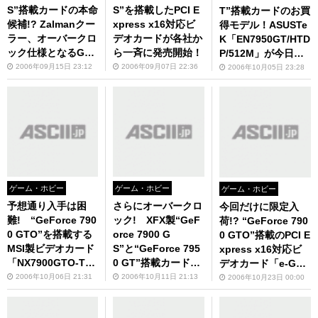
S”搭載カードの本命
S”を搭載したPCI E
T”搭載カードのお買
候補!? Zalmanクー
xpress x16対応ビ
得モデル！ASUSTe
ラー、オーバークロ
デオカードが各社か
K「EN7950GT/HTD
ック仕様となるGAL
ら一斉に発売開始！
P/512M」が今日か
AXY製ビデオカード
ら店頭に
2006年09月15日 23:12
2006年09月07日 22:36
2006年10月05日 23:28
の販売がスタート!!
ゲーム・ホビー
ゲーム・ホビー
ゲーム・ホビー
予想通り入手は困
さらにオーバークロ
今回だけに限定入
難! “GeForce 790
ック! XFX製“GeF
荷!? “GeForce 790
0 GTO”を搭載する
orce 7900 G
0 GTO”搭載のPCI E
MSI製ビデオカード
S”と“GeForce 795
xpress x16対応ビ
「NX7900GTO-T2D
0 GT”搭載カードに
デオカード「e-GeF
512E」が本日発売!
またもやオーバーク
orce 7900 GTO 512
2006年10月06日 21:31
2006年10月11日 21:13
2006年10月23日 00:00
ロック版が！
MB RoHS」がeVG
Aから発売に!!