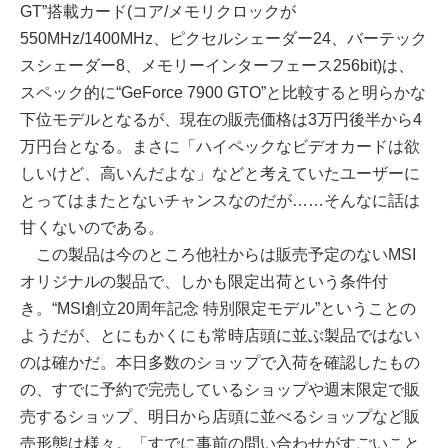
GT”搭載カード(コア/メモリクロックが
550MHz/1400MHz、ピクセルシェーダー24、バーテック
スシェーダー8、メモリーインターフェース256bit)は、
スペック的に“GeForce 7900 GTO”と比較すると明らかな
下位モデルとなるが、現在の販売価格は3万円後半から4
万円台となる。まさに「ハイペックなビデオカードは欲
しいけど、高いんだよな」などと考えていたユーザーに
とってはまたとないチャンスなのだが……そんなに話は
甘くないのである。
この製品は今のところ他社からは販売予定のないMSI
オリジナルの製品で、しかも限定出荷という条件付
き。“MSI創立20周年記念 特別限定モデル”ということの
ようだが、とにもかくにも常時店頭に並ぶ製品ではない
のは確かだ。本日多数のショップで入荷を確認したもの
の、すでに予約で完売しているショップや週末限定で販
売するショップ、明日から店頭に並べるショップなど販
売形態は様々。「すでに事前の問い合わせがすごいこと