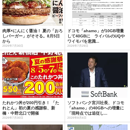
肉厚×にんにく醤油！ 夏の「おろ
ドコモ「ahamo」が10GB増量
しバーガー」がそそる。8月5日
して40GBに ライバルのUQや
から
ワイモバを意識...
2026年7月30日
2026年7月29日
たれかつ丼が200円引き！ 「た
ソフトバンク宮川社長、ドコモ
れとん」初の夏の感謝祭、新
「ahamo」の40GBへの増量に
橋・中野北口で開催
「現時点では追従し...
2026年7月30日
2026年8月4日