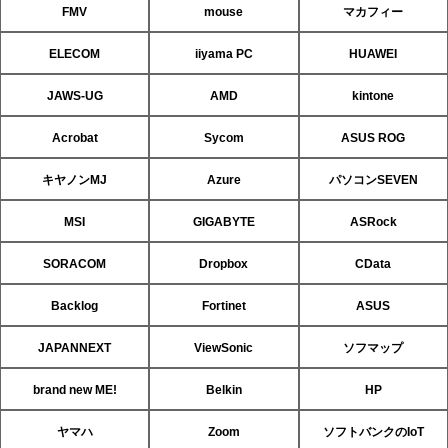
FMV
mouse
マカフィー
ELECOM
iiyama PC
HUAWEI
JAWS-UG
AMD
kintone
Acrobat
Sycom
ASUS ROG
キヤノンMJ
Azure
パソコンSEVEN
MSI
GIGABYTE
ASRock
SORACOM
Dropbox
CData
Backlog
Fortinet
ASUS
JAPANNEXT
ViewSonic
ソフマップ
brand new ME!
Belkin
HP
ヤマハ
Zoom
ソフトバンクのIoT