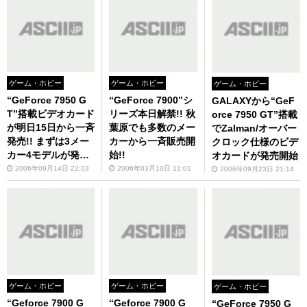
ゲーム・ホビー
ゲーム・ホビー
ゲーム・ホビー
“GeForce 7950 G
“GeForce 7900”シ
GALAXYから“GeF
T”搭載ビデオカード
リーズ本日解禁!! 秋
orce 7950 GT”搭載
が明日15日から一斉
葉原でも多数のメー
でZalman/オーバー
発売!! まずは3メー
カーから一斉販売開
クロック仕様のビデ
カー4モデルが発売
始!!
オカードが発売開始
で今後も続々登場の
2006年09月14日 22:03
2006年03月10日 11:01
2006年09月23日 21:14
予定!!
ゲーム・ホビー
ゲーム・ホビー
ゲーム・ホビー
“Geforce 7900 G
“Geforce 7900 G
“GeForce 7950 G