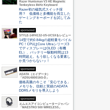
Razer Huntsman V3 HE Magnetic
Tenkeyless 8kHz Keyboard
Razer初の磁気式スイッチ採
用？ 低価格と多機能を両立した
ゲーミングキーボードを試してみ
た
sponsored
STYLE-14FH132-U5-UCSXをレビュー
14型で約0.84kgの超軽量モバイル
PC！CPUはCore Ultraシリーズ3
でディスプレーはOLED（有機
EL）、バッテリー駆動時間は13
時間超え。もう欲しくなる要素し
か見つからないッ！
sponsored
ADATA（エイデータ）
「AD5U480016G-D」
価格高騰の今こそ「安心できる」
メモリを。信頼と実績のADATA
DDR5メモリを導入しよう
sponsored
エムエスアイコンピュータージャパン
「MAESTRO 500 WIRELESS」