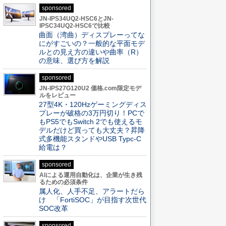
sponsored
JN-IPS34UQ2-HSC6とJN-
IPSC34UQ2-HSC6で比較
曲面（湾曲）ディスプレーってな
にがすごいの？一般的な平面モデ
ルとの見え方の違いや曲率（R）
の意味、選び方を解説
sponsored
JN-IPS27G120U2 価格.com限定モデ
ルをレビュー
27型4K・120Hzゲーミングディス
プレーが破格の3万円切り！PCで
もPS5でもSwitch 2でも使えるモ
デルだけど買っても大丈夫？昇降
式多機能スタンドやUSB Typc-C
給電は？
sponsored
AIによる運用自動化は、企業が生き残
るための必須条件
属人化、人手不足、アラートだら
け 「FortiSOC」が目指す次世代
SOC改革
sponsored