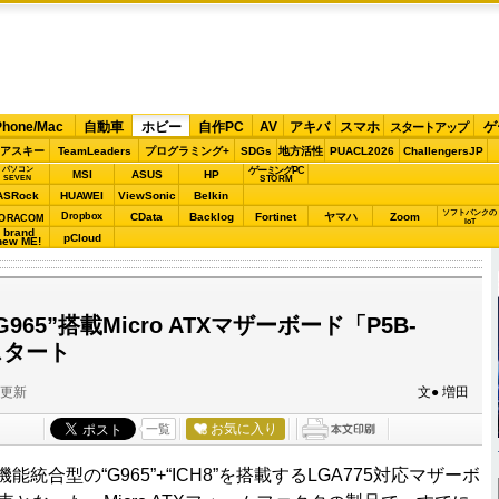
Phone/Mac
自動車
ホビー
自作PC
AV
アキバ
スマホ
ゲ
スタートアップ
アスキー
TeamLeaders
プログラミング+
SDGs
地方活性
PUACL2026
ChallengersJP
パソコン
ゲーミングPC
MSI
ASUS
HP
STORM
SEVEN
ASRock
HUAWEI
ViewSonic
Belkin
ソフトバンクの
Dropbox
CData
Backlog
Fortinet
ヤマハ
Zoom
ORACOM
IoT
brand
pCloud
new ME!
G965”搭載Micro ATXマザーボード「P5B-
スタート
分更新
文● 増田
お気に入り
一覧
機能統合型の“G965”+“ICH8”を搭載するLGA775対応マザーボ