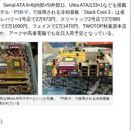
4、Serial ATA II×6(内部×5/外部1)、Ultra ATA/133×1などを搭載
モデル
「P5B-V」
で採用される冷却基板「Stack Cool 2」は省
バリー1号店で2万973円、スリートップ2号店で2万980
2万1000円、フェイスで2万1470円、TWOTOP秋葉原本店
るほか、アークや高速電脳でも近日入荷予定となっている。
なMicro ATXマザーといった印象。「P5B-V」で採用される冷却基板
」は省かれている
)