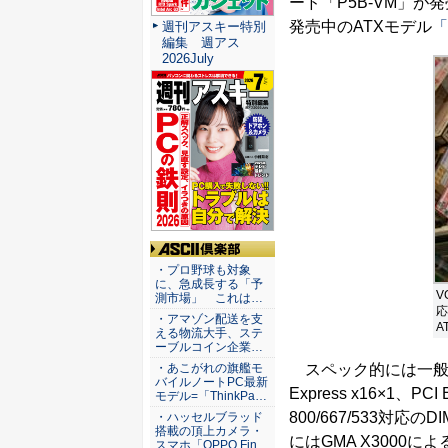
ード「P5B-VM」が
発売中のATXモデル
「
週刊アスキー特別
編集 週アス
2026July
ASCII倶楽部
・プロ野球も対象
に、急成長する「予
V
測市場」 これは…
応
・アマゾン配送を支
A
える物流大手、ステ
ーブルコイン企業…
スペック的には一般的な
・あこがれの旗艦モ
バイルノートPC最新
Express x16×1、P
モデル=「ThinkPa…
800/667/533対
・ハッセルブラッド
搭載の頂上カメラ・
にはGMA X3000
スマホ「OPPO Fin…