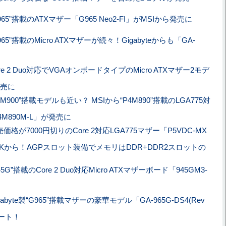
965”搭載のATXマザー「G965 Neo2-FI」がMSIから発売に
965”搭載のMicro ATXマザーが続々！Gigabyteからも「GA-
re 2 Duo対応でVGAオンボードタイプのMicro ATXマザー2モデ
売に
4M900”搭載モデルも近い？ MSIから“P4M890”搭載のLGA775対
M890M-L」が発売に
価格が7000円切りのCore 2対応LGA775マザー「P5VDC-MX
STeKから！AGPスロット装備でメモリはDDR+DDR2スロットの
945G”搭載のCore 2 Duo対応Micro ATXマザーボード「945GM3-
gabyte製“G965”搭載マザーの豪華モデル「GA-965G-DS4(Rev
タート！