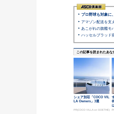
プロ野球も対象に
この記事を読まれたあな
シェア別荘「COCO VIL
LA Owners」3選
PR(COCO VILLA on GOETHE)
P