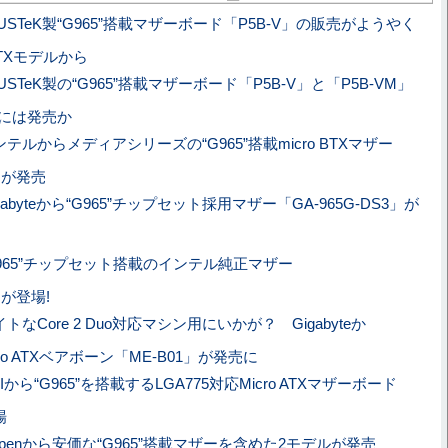
USTeK製“G965”搭載マザーボード「P5B-V」の販売がようやく
TXモデルから
USTeK製の“G965”搭載マザーボード「P5B-V」と「P5B-VM」
旬には発売か
ンテルからメディアシリーズの“G965”搭載micro BTXマザー
」が発売
gabyteから“G965”チップセット採用マザー「GA-965G-DS3」が
G965”チップセット搭載のインテル純正マザー
」が登場!
トなCore 2 Duo対応マシン用にいかが？ Gigabyteか
cro ATXベアボーン「ME-B01」が発売に
Iから“G965”を搭載するLGA775対応Micro ATXマザーボード
場
Openから安価な“G965”搭載マザーを含めた2モデルが発売