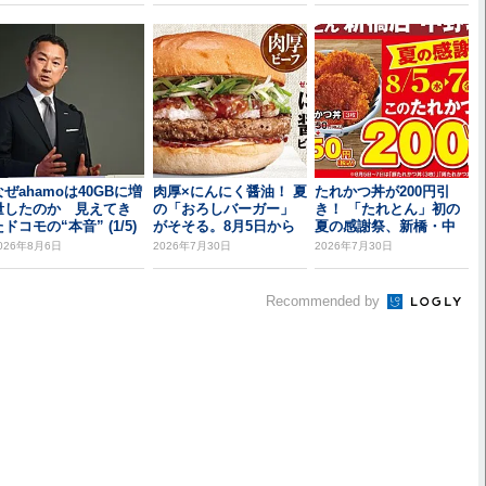
なぜahamoは40GBに増
肉厚×にんにく醤油！ 夏
たれかつ丼が200円引
量したのか 見えてき
の「おろしバーガー」
き！ 「たれとん」初の
ドコモの“本音” (1/5)
がそそる。8月5日から
夏の感謝祭、新橋・中
野北口で開催
026年8月6日
2026年7月30日
2026年7月30日
Recommended by