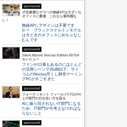
sponsored
才色兼備なヤマハの無線APはモダンな
オフィスに最適 これなら違和感な
し！
無線APにデザインは不要です
か？ ブラックスケルトンモデル
は今どきのオフィスにめちゃなじ
むんです
sponsored
Silent Master Noctua Edition X870A
をレビュー
ファンが12基もあるのにほとんど
の活用シーンで35dB以下、サイ
コムのNoctua尽くし静音ゲーミン
グPCがすごすぎた
sponsored
フォーティネット フィールドCTOがAI
とIT部門の付き合い方を語る
AIに振り回されないIT部門になる
ため、IT部門が今考えなければな
らないこと
sponsored