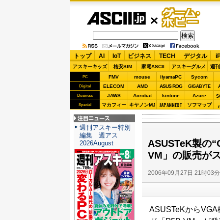
ASCII.jp
ゲーム・
ホビー
トップ
AI
IoT
ビジネス
TECH
デジタル
i
アスキーキッズ
格安SIM
家電ASCII
アスキーグルメ
週刊
FMV
mouse
iiyamaPC
Sycom
PC
ELECOM
AMD
ASUS ROG
Digital
GIGABYTE
JAWS
Acrobat
kintone
Azure
Business
S
JAPANNEXT
マカフィー
キヤノンMJ
ソフマップ
Special
注目ニュース
週刊アスキー特別
編集 週アス
ASUSTeK製の“
2026August
VM」の販売が
2006年09月27日 21時03
ASUSTeKからVGA