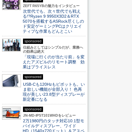
ZEFT R65YBの魅力をインタビュー
次世代でも、次々世代でも戦え
る!?Ryzen 9 9950X3D2＆RTX
5070を搭載するASRock尽くしの
ド安定ゲーミングPCはクリエイ
ティブな作業もどんとこい
sponsored
仕組みとしてはシンプルだが、業務へ
の効果は絶大
「現場に行くのが当たり前」を変
えたアズビルのリモート調整 効
果はプライスレス
sponsored
USB-Cも120Hzもピボットも。い
ま欲しい機能が全部入り！ 色再
現が美しい23.8型ディスプレーが
新定番になる
sponsored
JN-MD-IPST101WHDをレビュー
2万1980円のタッチ対応10.1型モ
バイルディスプレー、ワイド
HD（1540×720ドット）＆アスペ