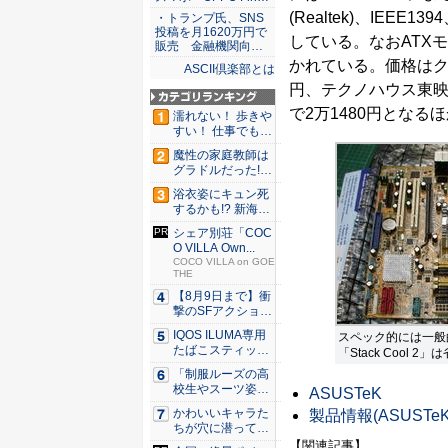
(Realtek)、IEEE139
・トランプ氏、SNS
投稿を月1620万円で
している。なおATX
販売 金融機関向…
かれている。価格はクレ
ASCII倶楽部とは
円、テクノハウス東映で
で2万1480円とな
濡れない！ 歩きや
すい！ 仕事でも履
ける...
魔性の家庭教師は
グラドルだった!?
村雨...
浴衣姿にキュン死
するかも!? 新海ま
きが...
シェア別荘「COC
O VILLA Own...
COCO VILLA on GOE
THE
【8月9日まで】衝
撃のSFアクション
『G...
IQOS ILUMA専用
スペック的には一般的
たばこスティッ
「Stack Cool 2
ク...
「制服ルーズの高
校生やスーツ姿の
ASUSTeK
OLを演...
かわいいキャラた
製品情報(ASUSTeK
ちが穴に潜ってひ
どい目に...
【関連記事】