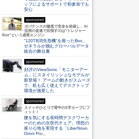
ッフによるサポートで初参加でも
安心
sponsored
ガバナンスの徹底で安全を担保し、AI
活用の促進で目指すのは“トレジャー
Box”という成長エンジン
“120TB消失危機”を救ったBox。
ゼネラルが挑むグローバルデータ
統合の舞台裏
sponsored
好評のViewSonic「モニターアー
ム」にスタイリッシュなモデルが
新登場！ アームの動きがスムーズ
で、机も広く使えてデスクトップ
環境が激変した
sponsored
スイッチひとつで背中のS字カーブにフ
ィット！
腰を気にする長時間デスクワーカ
ーのための次世代チェア。理想の
座り心地を実現する「LiberNovo
Omni Pro」