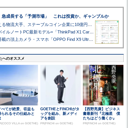
、急成長する「予測市場」 これは投資か、ギャンブルか
アマゾン配送を支える物流大手、ステーブルコイン企業に10億円投資のワケ
あこがれの旗艦モバイルノートPC最新モデル=「ThinkPad X1 Carbon Gen 14 Aura Edition」実機レビュー
ハッセルブラッド搭載の頂上カメラ・スマホ「OPPO Find X9 Ultra」実写レビュー=プロが本気で徹底撮影しました!!
たへのオススメ
すべてが絶景、収益も
GOETHEとFINCHIがタ
【西野亮廣】ビジネス
得られるその仕組みと
ッグを組み、新メディ
書最新刊『北極星 僕
は
アを創設
たちはどう働くか』
R(COCO VILLA on GOETHE)
PR(FINCHI on GOETHE)
PR(FINCHI on GOETHE)