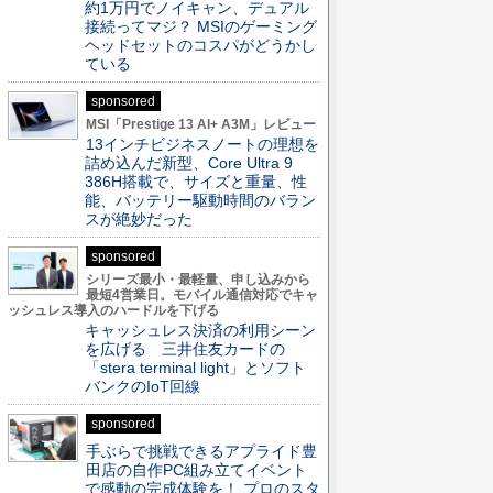
約1万円でノイキャン、デュアル
接続ってマジ？ MSIのゲーミング
ヘッドセットのコスパがどうかし
ている
sponsored
MSI「Prestige 13 AI+ A3M」レビュー
13インチビジネスノートの理想を
詰め込んだ新型、Core Ultra 9
386H搭載で、サイズと重量、性
能、バッテリー駆動時間のバラン
スが絶妙だった
sponsored
シリーズ最小・最軽量、申し込みから
最短4営業日。モバイル通信対応でキャ
ッシュレス導入のハードルを下げる
キャッシュレス決済の利用シーン
を広げる 三井住友カードの
「stera terminal light」とソフト
バンクのIoT回線
sponsored
手ぶらで挑戦できるアプライド豊
田店の自作PC組み立てイベント
で感動の完成体験を！ プロのスタ