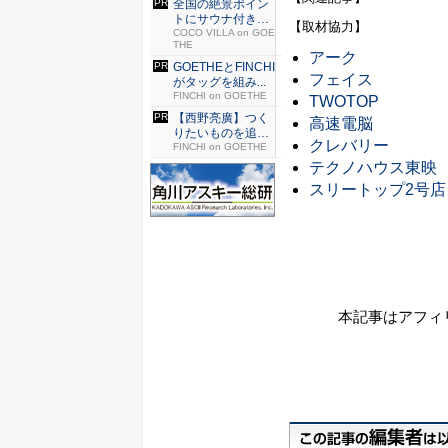
全国の絶景ポイン
トにサウナ付きの
【取材協力】
シェア別...
COCO VILLA on GOE
THE
アーク
GOETHEとFINCHI
フェイス
がタッグを組み...
FINCHI on GOETHE
TWOTOP
【西野亮廣】つく
高速電脳
りたいものを追求
クレバリー
できる環...
FINCHI on GOETHE
テクノハウス東映
スリートップ2号店
本記事はアフィ