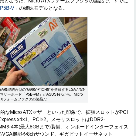
発売となった。Micro ATXフォームファクタの製品で、すでに
P5B-V」
の姉妹モデルとなる。
GA機能統合型の“G965”+“ICH8”を搭載するLGA775対
マザーボード「P5B-VM」がASUSTeKから。Micro
TXフォームファクタの製品だ
Micro ATXマザーといった印象で、拡張スロットがPCI
CI Express x4×1、PCI×2。メモリスロットはDDR2-
応のDIMMを4本(最大8GBまで)装備。オンボードインターフェイス
によるVGA機能や8chサウンド、ギガビットイーサネット