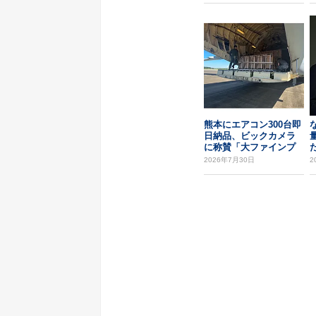
熊本にエアコン300台即
日納品、ビックカメラ
に称賛「大ファインプ
た
レー」
2026年7月30日
2