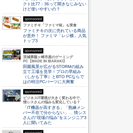
クト比77：36って聞きなじみない
けど使いやすいの？
sponsored
ファミチキ「ファミマ味」も実食
ファミチキの次に売れている商品
が意外！ ファミマ「レジ横」人気
トップ3
sponsored
茨城県龍ヶ崎市産のゲーミング
PC【MADE IN IBARAKI】
田園風景が広がるSTORMの組み
立て工場を見学！プロの早組み
（しかも丁寧）とBTO PCならで
はの特注PCパーツに大興奮
sponsored
ビジネスIT環境が大きく変わる中で、
情シスさんの悩みも変化している？
「IT機器が高すぎる」「熟練メン
バー不在で分からない」… 情シス
さんの“現場の悩み”をエンジニア3
人に聞いてみた
sponsored