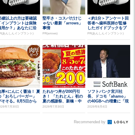
65歳以上の方は要確認
堅牢さ・コスパだけじ
＜約1分＞アンケート回
「インプラントは保険
ゃない最新「arrows」
答者へ歯科医師が監修
適用か？」あなたに沿
事情
したガイドブックをプ
った治療法や費用を...
レゼント。65歳以...
R(あんしんインプラント)
PR(arrows)
PR(あんしんインプラント)
肉厚×にんにく醤油！ 夏
たれかつ丼が200円引
ソフトバンク宮川社
の「おろしバーガー」
き！ 「たれとん」初の
長、ドコモ「ahamo」
がそそる。8月5日から
夏の感謝祭、新橋・中
の40GBへの増量に「現
野北口で開催
時点では追従し...
026年7月30日
2026年7月30日
2026年8月4日
Recommended by