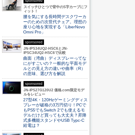
sponsored
スイッチひとつで背中のS字カーブにフ
ィット！
腰を気にする長時間デスクワーカ
ーのための次世代チェア。理想の
座り心地を実現する「LiberNovo
Omni Pro」
sponsored
JN-IPS34UQ2-HSC6とJN-
IPSC34UQ2-HSC6で比較
曲面（湾曲）ディスプレーってな
にがすごいの？一般的な平面モデ
ルとの見え方の違いや曲率（R）
の意味、選び方を解説
sponsored
JN-IPS27G120U2 価格.com限定モデ
ルをレビュー
27型4K・120Hzゲーミングディス
プレーが破格の3万円切り！PCで
もPS5でもSwitch 2でも使えるモ
デルだけど買っても大丈夫？昇降
式多機能スタンドやUSB Typc-C
給電は？