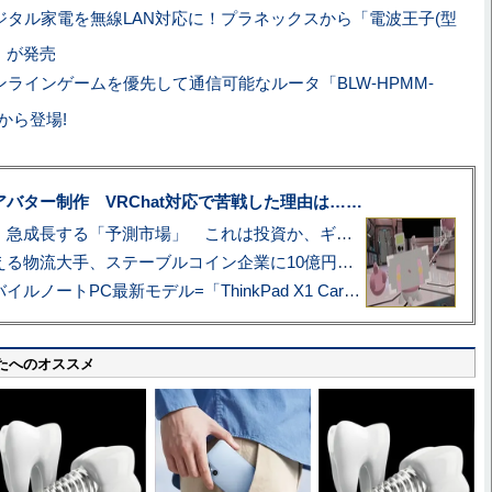
ジタル家電を無線LAN対応に！プラネックスから「電波王子(型
)」が発売
ンラインゲームを優先して通信可能なルータ「BLW-HPMM-
から登場!
uberアバター制作 VRChat対応で苦戦した理由は……
プロ野球も対象に、急成長する「予測市場」 これは投資か、ギャンブルか
アマゾン配送を支える物流大手、ステーブルコイン企業に10億円投資のワケ
あこがれの旗艦モバイルノートPC最新モデル=「ThinkPad X1 Carbon Gen 14 Aura Edition」実機レビュー
たへのオススメ