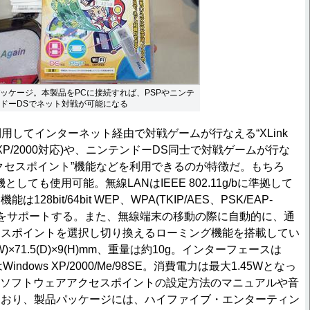
ッケージ。本製品をPCに接続すれば、PSPやニンテ
ドーDSでネット対戦が可能になる
用してインターネット経由で対戦ゲームが行なえる“XLink
ows XP/2000対応)や、ニンテンドーDS同士で対戦ゲームが行な
クセスポイント”機能などを利用できるのが特徴だ。もちろ
としても使用可能。無線LANはIEEE 802.11g/bに準拠して
28bit/64bit WEP、WPA(TKIP/AES、PSK/EAP-
P)などをサポートする。また、無線端末の移動の際に自動的に、通
セスポイントを選択し切り換えるローミング機能を搭載してい
)×71.5(D)×9(H)mm、重量は約10g。インターフェースは
Windows XP/2000/Me/98SE。消費電力は最大1.45Wとなっ
Kai”やソフトウェアアクセスポイントの設定方法のマニュアルや音
ており、製品パッケージには、ハイファイブ・エンターティン