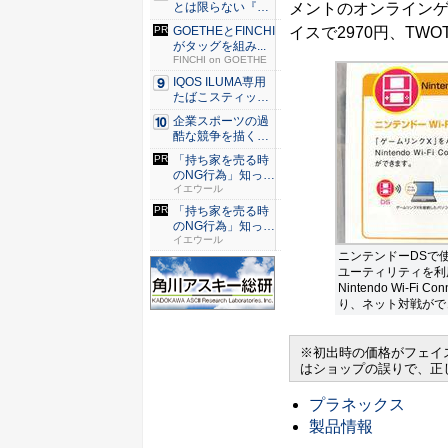
メントのオンライン
とは限らない『ダ
イヤモン...
イスで2970円、TWO
GOETHEとFINCHI
がタッグを組み...
FINCHI on GOETHE
IQOS ILUMA専用
たばこスティッ
ク...
企業スポーツの過
酷な競争を描く『J
JM ...
「持ち家を売る時
のNG行為」知って
るだけ...
イエウール
「持ち家を売る時
のNG行為」知って
るだけ...
イエウール
ニンテンドーDSで
ユーティリティを利
Nintendo Wi-Fi 
り、ネット対戦がで
※初出時の価格がフェイス
はショップの誤りで、正し
プラネックス
製品情報