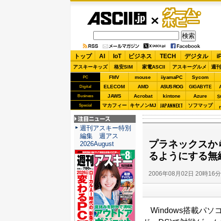
ASCII.jp
ゲーム・
ホビー
トップ
AI
IoT
ビジネス
TECH
デジタル
i
アスキーキッズ
格安SIM
家電ASCII
アスキーグルメ
週刊
FMV
mouse
iiyamaPC
Sycom
PC
ELECOM
AMD
ASUS ROG
Digital
GIGABYTE
JAWS
Acrobat
kintone
Azure
Business
S
JAPANNEXT
マカフィー
キヤノンMJ
ソフマップ
Special
注目ニュース
週刊アスキー特別
編集 週アス
プラネックスか
2026August
るようにする無線
2006年08月02日 20時16
Windows搭載パソ