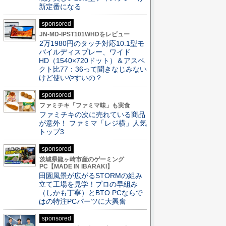
新定番になる
sponsored
JN-MD-IPST101WHDをレビュー
2万1980円のタッチ対応10.1型モ
バイルディスプレー、ワイド
HD（1540×720ドット）＆アスペ
クト比77：36って聞きなじみない
けど使いやすいの？
sponsored
ファミチキ「ファミマ味」も実食
ファミチキの次に売れている商品
が意外！ ファミマ「レジ横」人気
トップ3
sponsored
茨城県龍ヶ崎市産のゲーミング
PC【MADE IN IBARAKI】
田園風景が広がるSTORMの組み
立て工場を見学！プロの早組み
（しかも丁寧）とBTO PCならで
はの特注PCパーツに大興奮
sponsored