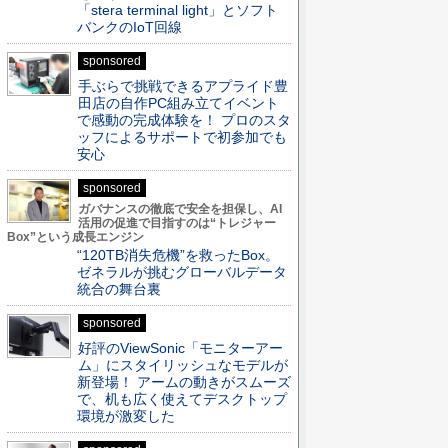
「stera terminal light」とソフト
バンクのIoT回線
sponsored
手ぶらで挑戦できるアプライド豊
田店の自作PC組み立てイベント
で感動の完成体験を！ プロのスタ
ッフによるサポートで初参加でも
安心
sponsored
ガバナンスの徹底で安全を担保し、AI
活用の促進で目指すのは“トレジャー
Box”という成長エンジン
“120TB消失危機”を救ったBox。
ゼネラルが挑むグローバルデータ
統合の舞台裏
sponsored
好評のViewSonic「モニターアー
ム」にスタイリッシュなモデルが
新登場！ アームの動きがスムーズ
で、机も広く使えてデスクトップ
環境が激変した