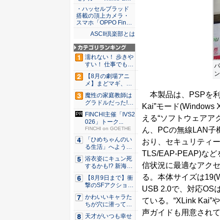
・ハッセルブラッド
搭載の頂上カメラ・
スマホ「OPPO Fin…
ASCII倶楽部とは
濡れない！ 歩きや
すい！ 仕事でも履
パ
ける...
ン
【8月の劇場アニ
メ】まどマギ、13
年ぶり...
本製品は、PSPを利
魔性の家庭教師は
グラドルだった!?
Kai”モード(Wind
村雨...
FINCHI主催「IVS2
える“ソフトウェアア
026」トーク...
ん、PCの無線LAN子機
FINCHI on GOETHE
「ひめちゃんのい
おり、セキュリティー機能は1
る生活」へようこ
TLS/EAP-PEA
そ！ 「...
浴衣姿にキュン死
信状況に最適なアク
するかも!? 新海ま
きが...
る。本体サイズは19(W
【8月9日まで】衝
撃のSFアクション
USB 2.0で、対応OSは
『G...
かわいいキャラた
ている。“XLink 
ちが穴に潜ってひ
声ガイドも用意され
どい目に...
天才がいつも幸せ