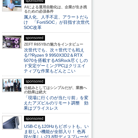
sponsored
AIによる運用自動化は、企業が生き残
るための必須条件
属人化、人手不足、アラートだら
け 「FortiSOC」が目指す次世代
SOC改革
sponsored
ZEFT R65YBの魅力をインタビュー
次世代でも、次々世代でも戦え
る!?Ryzen 9 9950X3D2＆RTX
5070を搭載するASRock尽くしの
ド安定ゲーミングPCはクリエイ
ティブな作業もどんとこい
sponsored
仕組みとしてはシンプルだが、業務へ
の効果は絶大
「現場に行くのが当たり前」を変
えたアズビルのリモート調整 効
果はプライスレス
sponsored
USB-Cも120Hzもピボットも。い
ま欲しい機能が全部入り！ 色再
現が美しい23.8型ディスプレーが