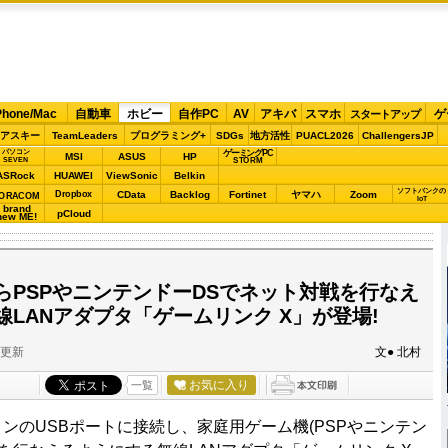
Phone/Mac
自動車
ホビー
自作PC
AV
アキバ
スマホ
ゲ
スタートアップ
アスキー
TeamLeaders
プログラミング+
SDGs
地方活性
PUACL2026
ChallengersJP
パソコン
ゲーミングPC
MSI
ASUS
HP
STORM
SEVEN
ASRock
HUAWEI
ViewSonic
Belkin
ソフトバンクの
Dropbox
CData
Backlog
Fortinet
ヤマハ
Zoom
ORACOM
IoT
brand
pCloud
new ME!
らPSPやニンテンドーDSでネット対戦を行なえ
LANアダプタ「ゲームリンク X」が登場!
分更新
文● 北村
お気に入り
一覧
コンのUSBポートに接続し、家庭用ゲーム機(PSPやニンテン