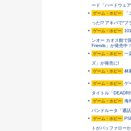
ード「ハードウェアM
「
ゲーム・ホビー
った!? アキバで“
1
ゲーム・ホビー
ンオー カオス館で国
Friends」が発売中
一
ゲーム・ホビー
ズ」が発売に!
林
ゲーム・ホビー
ゲ
ゲーム・ホビー
タイトル「DEADR
海
ゲーム・ホビー
バンドルータ「通話
P
ゲーム・ホビー
トがバッファローか