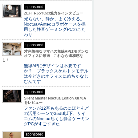
sponsored
ZEFT R65YCの魅力をインタビュー
光らない、静か、よく冷える。
Noctua×Antecコラボケースを採
用した静音ゲーミングPCのこだ
わり
sponsored
才色兼備なヤマハの無線APはモダンな
オフィスに最適 これなら違和感な
し！
無線APにデザインは不要です
か？ ブラックスケルトンモデル
は今どきのオフィスにめちゃなじ
むんです
sponsored
Silent Master Noctua Edition X870A
をレビュー
ファンが12基もあるのにほとんど
の活用シーンで35dB以下、サイ
コムのNoctua尽くし静音ゲーミン
グPCがすごすぎた
sponsored