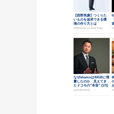
【西野亮廣】つくりた
いものを追求できる環
境の作り方とは
PR(FINCHI on GOETHE)
P
なぜahamoは40GBに増
量したのか 見えてき
たドコモの“本音” (1/5)
2026年8月6日
2