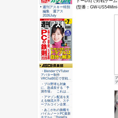
ドーDS)で対戦ゲー
(型番：GW-US54M
週刊アスキー特別
編集 週アス
2026July
ASCII倶楽部
・BlenderでVTuber
アバター制作
プ
VRChat対応で苦戦…
プ
・プロ野球も対象
に、急成長する「予
測市場」 これは…
・アマゾン配送を支
える物流大手、ステ
ーブルコイン企業…
・あこがれの旗艦モ
バイルノートPC最新
モデル=「ThinkPa…