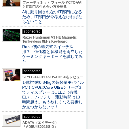
フォーティネット フィールドCTOがAI
とIT部門の付き合い方を語る
AIに振り回されないIT部門になる
ため、IT部門が今考えなければな
らないこと
sponsored
Razer Huntsman V3 HE Magnetic
Tenkeyless 8kHz Keyboard
Razer初の磁気式スイッチ採
用？ 低価格と多機能を両立した
ゲーミングキーボードを試してみ
た
sponsored
STYLE-14FH132-U5-UCSXをレビュー
14型で約0.84kgの超軽量モバイル
PC！CPUはCore Ultraシリーズ3
でディスプレーはOLED（有機
EL）、バッテリー駆動時間は13
時間超え。もう欲しくなる要素し
か見つからないッ！
sponsored
ADATA（エイデータ）
「AD5U480016G-D」