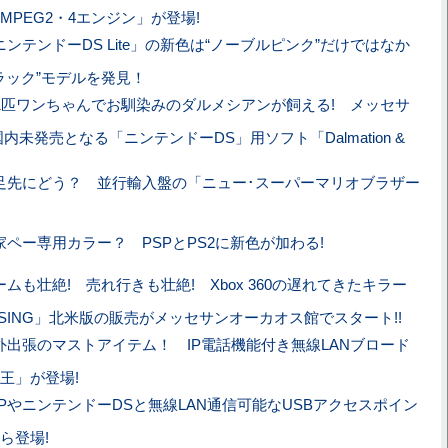
PEG2・4エンジン」が登場!
ニンテンドーDS Lite」の新色は“ノーブルピンク”だけではなか
ブラック”モデルを発見！
01匹ワンちゃんでお馴染みのダルメシアンが飼える! メッセサ
内未発売となる「ニンテンドーDS」用ソフト「Dalmation &
！
足先にどう？ 並行輸入盤の「ニュー･スーパーマリオブラザー
家ペー専用カラー？ PSPとPS2に新色が加わる!
ームも壮絶! 売れ行きも壮絶! Xbox 360の遅れてきたキラー
ISING」北米版の販売がメッセサンオーカオス館でスタート!!
外出張のマストアイテム！ IP電話機能付き無線LANブロード
王」が登場!
SPやニンテンドーDSと無線LAN通信可能なUSBアクセスポイン
ら登場!