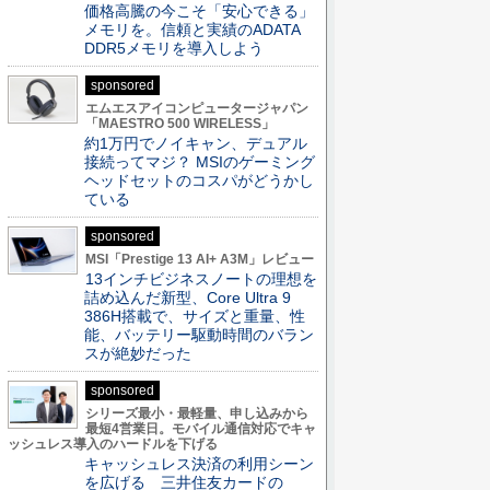
価格高騰の今こそ「安心できる」
メモリを。信頼と実績のADATA
DDR5メモリを導入しよう
sponsored
エムエスアイコンピュータージャパン
「MAESTRO 500 WIRELESS」
約1万円でノイキャン、デュアル
接続ってマジ？ MSIのゲーミング
ヘッドセットのコスパがどうかし
ている
sponsored
MSI「Prestige 13 AI+ A3M」レビュー
13インチビジネスノートの理想を
詰め込んだ新型、Core Ultra 9
386H搭載で、サイズと重量、性
能、バッテリー駆動時間のバラン
スが絶妙だった
sponsored
シリーズ最小・最軽量、申し込みから
最短4営業日。モバイル通信対応でキャ
ッシュレス導入のハードルを下げる
キャッシュレス決済の利用シーン
を広げる 三井住友カードの