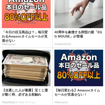
「今日の目玉商品は？」毎日変
40周年を象徴する卵型の新「EG
わるAmazonタイムセールが見
G MOUSE」が登場
逃せない
PR(Amazon)
2026年6月30日
【当選した人が暴露】宝くじ運
【毎日変わる】Amazonタイム
が動く時、必ずある前触れ
セールが見逃せない！
PR(合同会社デジタルファーム )
PR(Amazon)