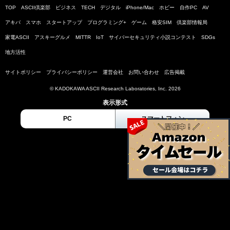
TOP
ASCII倶楽部
ビジネス
TECH
デジタル
iPhone/Mac
ホビー
自作PC
AV
アキバ
スマホ
スタートアップ
プログラミング+
ゲーム
格安SIM
倶楽部情報局
家電ASCII
アスキーグルメ
MITTR
IoT
サイバーセキュリティ小説コンテスト
SDGs
地方活性
サイトポリシー
プライバシーポリシー
運営会社
お問い合わせ
広告掲載
© KADOKAWA ASCII Research Laboratories, Inc. 2026
表示形式
PC
スマートフォン