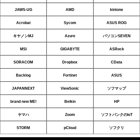
JAWS-UG
AMD
kintone
Acrobat
Sycom
ASUS ROG
キヤノンMJ
Azure
パソコンSEVEN
MSI
GIGABYTE
ASRock
SORACOM
Dropbox
CData
Backlog
Fortinet
ASUS
JAPANNEXT
ViewSonic
ソフマップ
brand new ME!
Belkin
HP
ヤマハ
Zoom
ソフトバンクのIoT
STORM
pCloud
ソフクリ