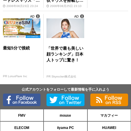
ードレスマウス「V
状マウスを搭載した
450 Laser Cordles
「RollerMouse Pr
2006年08月23日 23:24
2006年08月25日 23:10
s Mouse for Noteb
o」が発売予定！
AD
AD
ooks」が発売
最短5分で接続
「世界で最も美しい
顔ランキング」日本
人トップに驚き！
PR LotusFlare Inc
PR Skyrocket株式会社
公式アカウントをフォローして最新情報を手に入れよう
FMV
mouse
マカフィー
ELECOM
iiyama PC
HUAWEI