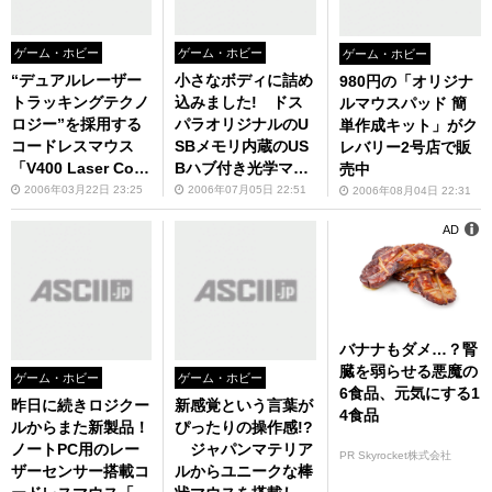
ゲーム・ホビー
ゲーム・ホビー
ゲーム・ホビー
“デュアルレーザー
小さなボディに詰め
980円の「オリジナ
トラッキングテクノ
込みました! ドス
ルマウスパッド 簡
ロジー”を採用する
パラオリジナルのU
単作成キット」がク
コードレスマウス
SBメモリ内蔵のUS
レバリー2号店で販
「V400 Laser Cord
Bハブ付き光学マウ
売中
less Mouse for No
スが登場
2006年03月22日 23:25
2006年07月05日 22:51
2006年08月04日 22:31
tebooks」がロジク
AD
ールから
バナナもダメ…？腎
臓を弱らせる悪魔の
ゲーム・ホビー
ゲーム・ホビー
6食品、元気にする1
昨日に続きロジクー
新感覚という言葉が
4食品
ルからまた新製品！
ぴったりの操作感!?
ノートPC用のレー
ジャパンマテリア
PR Skyrocket株式会社
ザーセンサー搭載コ
ルからユニークな棒