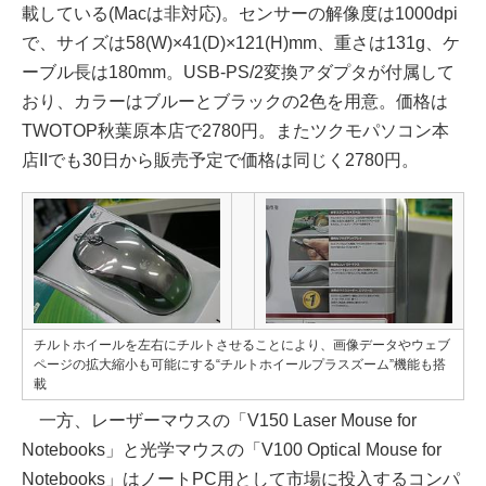
載している(Macは非対応)。センサーの解像度は1000dpi
で、サイズは58(W)×41(D)×121(H)mm、重さは131g、ケ
ーブル長は180mm。USB-PS/2変換アダプタが付属して
おり、カラーはブルーとブラックの2色を用意。価格は
TWOTOP秋葉原本店で2780円。またツクモパソコン本
店IIでも30日から販売予定で価格は同じく2780円。
チルトホイールを左右にチルトさせることにより、画像データやウェブ
ページの拡大縮小も可能にする“チルトホイールプラスズーム”機能も搭
載
一方、レーザーマウスの「V150 Laser Mouse for
Notebooks」と光学マウスの「V100 Optical Mouse for
Notebooks」はノートPC用として市場に投入するコンパ