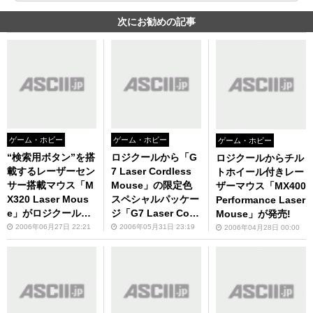
次にお勧めの記事
ゲーム・ホビー
ゲーム・ホビー
ゲーム・ホビー
“検索用ボタン”を搭
ロジクールから「G
ロジクールからチル
載するレーザーセン
7 Laser Cordless
トホイール付きレー
サー搭載マウス「M
Mouse」の限定色
ザーマウス「MX400
X320 Laser Mous
スペシャルパッケー
Performance Laser
e」がロジクールか
ジ「G7 Laser Cord
Mouse」が発売!
ら
less Mouse Specia
2006年06月27日 22:21
2006年05月31日 23:19
2006年04月28日 00:00
l Edition」が今週発
売！