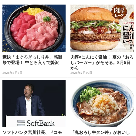
豪快「まぐろぎっしり丼」感謝
肉厚×にんにく醤油！ 夏の「おろ
祭で登場！ 中とろ入りで贅沢
しバーガー」がそそる。8月5日
から
2026年8月8日
2026年7月30日
ソフトバンク宮川社長、ドコモ
「鬼おろし牛タン丼」がおいし