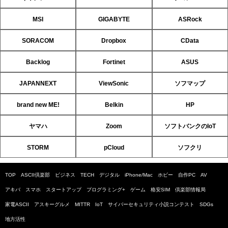
MSI
GIGABYTE
ASRock
SORACOM
Dropbox
CData
Backlog
Fortinet
ASUS
JAPANNEXT
ViewSonic
ソフマップ
brand new ME!
Belkin
HP
ヤマハ
Zoom
ソフトバンクのIoT
STORM
pCloud
ソフクリ
TOP
ASCII倶楽部
ビジネス
TECH
デジタル
iPhone/Mac
ホビー
自作PC
AV
アキバ
スマホ
スタートアップ
プログラミング+
ゲーム
格安SIM
倶楽部情報局
家電ASCII
アスキーグルメ
MITTR
IoT
サイバーセキュリティ小説コンテスト
SDGs
地方活性