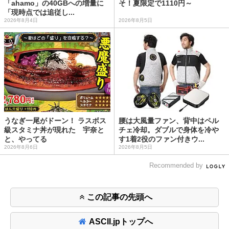
「ahamo」の40GBへの増量に
そ！夏限定で1110円～
「現時点では追従し...
2026年8月4日
2026年8月5日
うなぎ一尾がドーン！ ラスボス
腰は大風量ファン、背中はペル
級スタミナ丼が現れた 宇奈と
チェ冷却。ダブルで身体を冷や
と、やってる
す1着2役のファン付きウ...
2026年8月6日
2026年8月5日
Recommended by
この記事の先頭へ
ASCII.jpトップへ