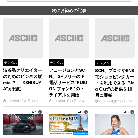
次にお勧めの記事
デジタル
デジタル
デジタル
渋谷発クリエイター
フュージョンとSC
SCN、ブログやSNS
のためのビジネス版
N、ISPフリーのIP
でショッピングカー
mixi？ “XSHIBUY
電話サービス“FUSI
トを利用できる“Blo
A”が始動
ON フォンP’”のト
g Cart”の提供を10
ライアルを開始
月に開始
2006年07月28日 11:37
2006年07月31日 23:47
2006年08月11日 16:39
AD
AD
AD