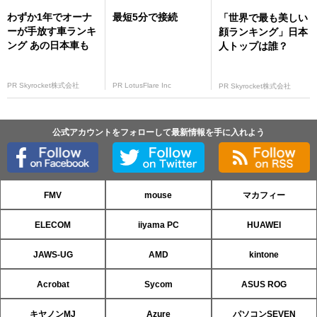
わずか1年でオーナ
最短5分で接続
「世界で最も美しい
ーが手放す車ランキ
顔ランキング」日本
ング あの日本車も
人トップは誰？
PR Skyrocket株式会社
PR LotusFlare Inc
PR Skyrocket株式会社
公式アカウントをフォローして最新情報を手に入れよう
FMV
mouse
マカフィー
ELECOM
iiyama PC
HUAWEI
JAWS-UG
AMD
kintone
Acrobat
Sycom
ASUS ROG
キヤノンMJ
Azure
パソコンSEVEN