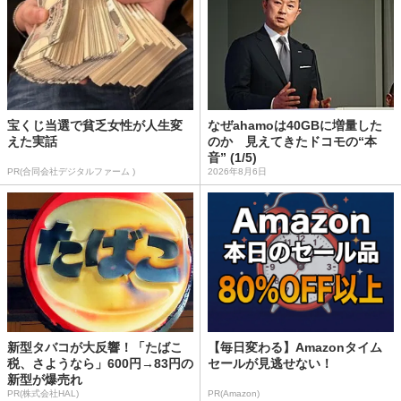
宝くじ当選で貧乏女性が人生変
なぜahamoは40GBに増量した
えた実話
のか 見えてきたドコモの“本
音” (1/5)
PR(合同会社デジタルファーム )
2026年8月6日
新型タバコが大反響！「たばこ
【毎日変わる】Amazonタイム
税、さようなら」600円→83円の
セールが見逃せない！
新型が爆売れ
PR(株式会社HAL)
PR(Amazon)