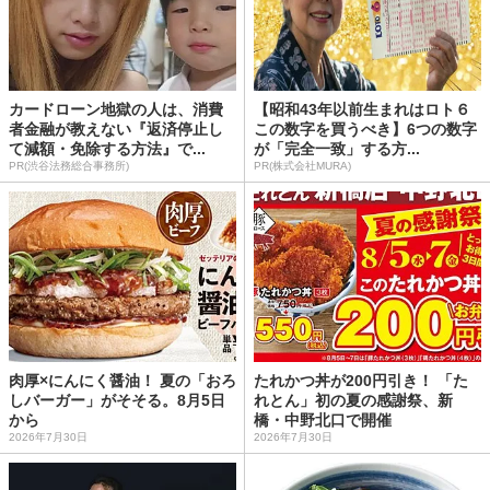
カードローン地獄の人は、消費
【昭和43年以前生まれはロト６
者金融が教えない『返済停止し
この数字を買うべき】6つの数字
て減額・免除する方法』で...
が「完全一致」する方...
PR(渋谷法務総合事務所)
PR(株式会社MURA)
肉厚×にんにく醤油！ 夏の「おろ
たれかつ丼が200円引き！ 「た
しバーガー」がそそる。8月5日
れとん」初の夏の感謝祭、新
から
橋・中野北口で開催
2026年7月30日
2026年7月30日