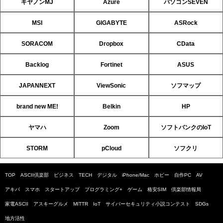
キヤノンMJ
Azure
パソコンSEVEN
MSI
GIGABYTE
ASRock
SORACOM
Dropbox
CData
Backlog
Fortinet
ASUS
JAPANNEXT
ViewSonic
ソフマップ
brand new ME!
Belkin
HP
ヤマハ
Zoom
ソフトバンクのIoT
STORM
pCloud
ソフクリ
TOP
ASCII倶楽部
ビジネス
TECH
デジタル
iPhone/Mac
ホビー
自作PC
AV
アキバ
スマホ
スタートアップ
プログラミング+
ゲーム
格安SIM
倶楽部情報局
家電ASCII
アスキーグルメ
MITTR
IoT
サイバーセキュリティ小説コンテスト
SDGs
地方活性