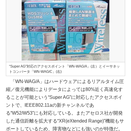
“Super AG”対応のアクセスポイント「WN-WAG/A」(左）とイーサネッ
トコンバータ「WN-WAG/C」(右)
「WN-WAG/A」はハードウェアによるリアルタイム圧
縮／復元機能によりデータによっては80%近く高速化す
ることが可能という“Super AG”に対応したアクセスポイ
ントで、IEEE802.11aの新チャンネルであ
る“W52/W53”にも対応している。またアセロス社が開発
した通信距離を拡大する“XR(eXtended Range)”機能もサ
ポートしているため、障害物などにも強いのが特徴だ。