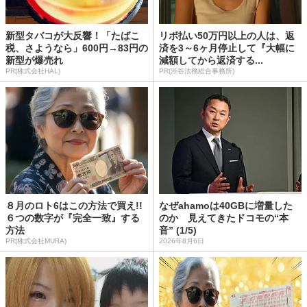
新型タバコが大反響！「たばこ
リボ払い50万円以上の人は、返
税、さようなら」600円→83円の
済を3～6ヶ月停止して『大幅に
新型が爆売れ
減額してから返済する...
PR(株式会社HAL)
PR(渋谷法務総合事務所)
８月のロト6はこの方法で買え!!
なぜahamoは40GBに増量した
６つの数字が『完全一致』する
のか 見えてきたドコモの“本
方法
音” (1/5)
PR(株式会社MURA)
2026年8月6日