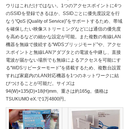
ウリはこれだけではない。1つのアクセスポイントに4つ
のSSIDを登録できるほか、SSIDごとに優先度設定を行
なう“QoS (Quality of Service)”をサポートするため、帯域
を確保したい映像ストリーミングなどには通信の優先度
を高めるなどの細かな設定が可能。また複数の有線LAN
機器を無線で接続する“WDSブリッジモード”や、アクセ
スポイントと無線LANアダプタとの電波を中継し、直接
電波が届かない場所でも無線によるアクセスを可能にす
る“WDSリピーターモード”を搭載するため、複数台設置
すれば家庭内のLAN対応機器を1つのネットワークに結
びつけることが可能だ。サイズは
94(W)×135(D)×18(H)mm、重さは約165g。価格は
TSUKUMO eX.で1万4800円。