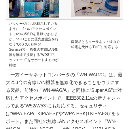
パッケージにも記載されている
ように、1つのアクセスポイン
トに4つのSSIDを登録できるほ
か、SSIDごとに優先度設定を行
両製品ともイーサネット経由で
なう“QoS (Quality of
給電を受ける“PoE”に対応する
Service)”や、複数の有線LAN機
器を無線で接続する“WDSブリ
ッジモード”をサポートするのが
特徴
一方イーサネットコンバータの「WN-WAG/C」は、最
大253台の有線LAN機器を無線化できることをウリにす
る製品。前述の「WN-WAG/A」と同様に“Super AG”に対
応したアクセスポイントで、IEEE802.11aの新チャンネ
ルである“W52/W53”にも対応する。セキュリティ
は“WPA-EAP(TKIP/AES)”や“WPA-PSK(TKIP/AES)”をサ
ポート。また同社の無線LANアクセスポイント「WN-