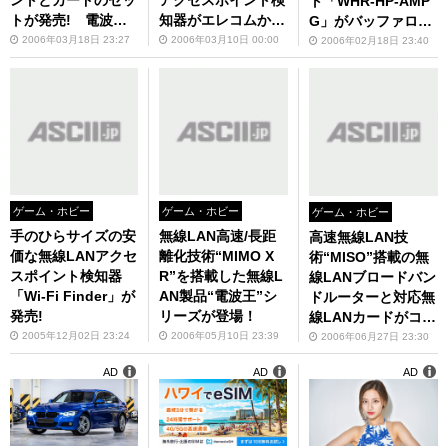
ントとカードのセッ
アクセスポイント検
ト「WHR-HP-AMP
トが発売! 電波出
知器がエレコムから
G」がバッファロー
力の強化モデル
登場!
から
2006年03月18日 23:27
2006年03月10日 00:00
2006年02月18日 23:40
ゲーム・ホビー
ゲーム・ホビー
ゲーム・ホビー
手のひらサイズの安
無線LAN高速/長距
高速無線LAN技
価な無線LANアクセ
離化技術“MIMO X
術“MISO”搭載の無
スポイント検知器
R”を搭載した無線L
線LANブロードバン
「Wi-Fi Finder」が
AN製品“電波王”シ
ドルーターと対応無
発売!
リーズが登場！
線LANカードがコレ
ガから
2005年12月02日 23:24
2006年05月10日 23:39
2006年06月27日 23:30
AD
AD
AD