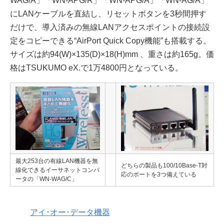
WAG/A」「WN-APG/R」「WN-APG/A」「WN-AG/A」
にLANケーブルを直結し、リセットボタンを3秒間押す
だけで、導入済みの無線LANアクセスポイントの接続設
定をコピーできる“AirPort Quick Copy機能”も搭載する。
サイズは約94(W)×135(D)×18(H)mm 、重さは約165g。価
格はTSUKUMO eX.で1万4800円となっている。
最大253台の有線LAN機器を無
どちらの製品も100/10Base-T対
線化できるイーサネットコンバ
応のポートを3つ備えている
ータの「WN-WAG/C」
アイ･オー･データ機器