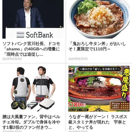
ソフトバンク宮川社長、ドコモ
「鬼おろし牛タン丼」がおいし
「ahamo」の40GBへの増量に
そ！夏限定で1110円～
「現時点では追従し...
2026年8月4日
2026年8月5日
腰は大風量ファン、背中はペル
うなぎ一尾がドーン！ ラスボス
チェ冷却。ダブルで身体を冷や
級スタミナ丼が現れた 宇奈と
す1着2役のファン付きウ...
と、やってる
2026年8月5日
2026年8月6日