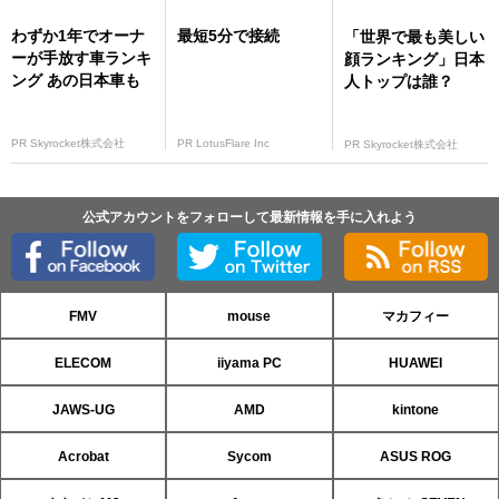
わずか1年でオーナ
最短5分で接続
「世界で最も美しい
ーが手放す車ランキ
顔ランキング」日本
ング あの日本車も
人トップは誰？
PR Skyrocket株式会社
PR LotusFlare Inc
PR Skyrocket株式会社
公式アカウントをフォローして最新情報を手に入れよう
FMV
mouse
マカフィー
ELECOM
iiyama PC
HUAWEI
JAWS-UG
AMD
kintone
Acrobat
Sycom
ASUS ROG