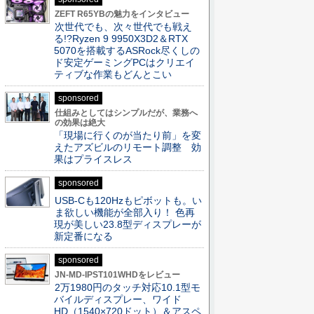
ZEFT R65YBの魅力をインタビュー
次世代でも、次々世代でも戦え
る!?Ryzen 9 9950X3D2＆RTX
5070を搭載するASRock尽くしの
ド安定ゲーミングPCはクリエイ
ティブな作業もどんとこい
sponsored
仕組みとしてはシンプルだが、業務へ
の効果は絶大
「現場に行くのが当たり前」を変
えたアズビルのリモート調整 効
果はプライスレス
sponsored
USB-Cも120Hzもピボットも。い
ま欲しい機能が全部入り！ 色再
現が美しい23.8型ディスプレーが
新定番になる
sponsored
JN-MD-IPST101WHDをレビュー
2万1980円のタッチ対応10.1型モ
バイルディスプレー、ワイド
HD（1540×720ドット）＆アスペ