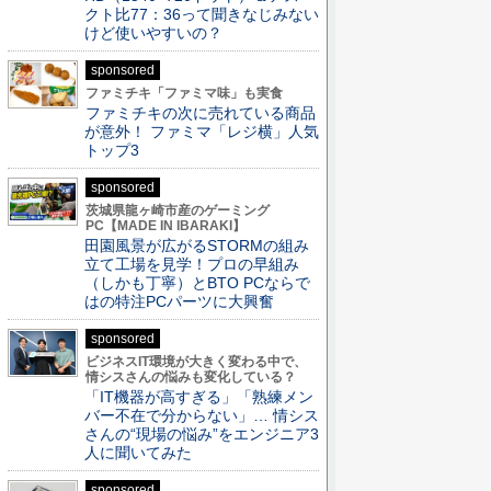
クト比77：36って聞きなじみない
けど使いやすいの？
sponsored
ファミチキ「ファミマ味」も実食
ファミチキの次に売れている商品
が意外！ ファミマ「レジ横」人気
トップ3
sponsored
茨城県龍ヶ崎市産のゲーミング
PC【MADE IN IBARAKI】
田園風景が広がるSTORMの組み
立て工場を見学！プロの早組み
（しかも丁寧）とBTO PCならで
はの特注PCパーツに大興奮
sponsored
ビジネスIT環境が大きく変わる中で、
情シスさんの悩みも変化している？
「IT機器が高すぎる」「熟練メン
バー不在で分からない」… 情シス
さんの“現場の悩み”をエンジニア3
人に聞いてみた
sponsored