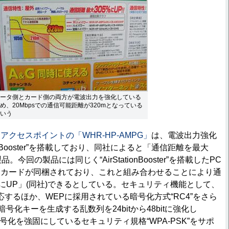
ータ側とカード側の両方が電波出力を強化している
め、20Mbpsでの通信可能距離が320mとなっている
いう
クセスポイントの「WHR-HP-AMPG」
は、電波出力強化
tionBooster”を搭載しており、同社によると「通信距離を最大
。今回の製品には同じく“AirStationBooster”を搭載したPC
Nカードが同梱されており、これと組み合わせることにより通
％にUP」(同社)できるとしている。セキュリティ機能として、
WEPに対応するほか、WEPに採用されている暗号化方式“RC4”をさら
暗号化キーを生成する乱数列を24bitから48bitに強化し
て暗号化を強固にしているセキュリティ規格“WPA-PSK”をサポ