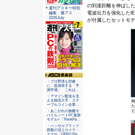
の到達距離を伸ばした無
週刊アスキー特別
電波出力を強化したIEEE
編集 週アス
2026July
が付属したセットモデル
ASCII倶楽部
・プロ野球も対象
に、急成長する「予
測市場」 これは…
・アマゾン配送を支
える物流大手、ステ
独
ーブルコイン企業…
た
と
・あこがれの旗艦モ
バイルノートPC最新
モデル=「ThinkPa…
・ハッセルブラッド
搭載の頂上カメラ・
スマホ「OPPO Fin…