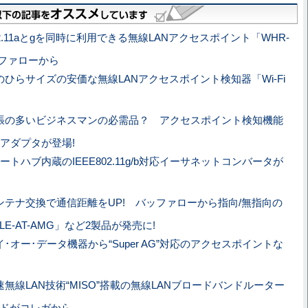
02.11aとgを同時に利用できる無線LANアクセスポイント「WHR-
ッファローから
のひらサイズの安価な無線LANアクセスポイント検知器「Wi-Fi
張の多いビジネスマンの必需品？ アクセスポイント検知機能
Nアダプタが登場!
ポートハブ内蔵のIEEE802.11g/b対応イーサネットコンバータが
ンテナ交換で通信距離をUP! バッファローから指向/無指向の
E-AT-AMG」など2製品が発売に!
イ･オー･データ機器から“Super AG”対応のアクセスポイントな
速無線LAN技術“MISO”搭載の無線LANブロードバンドルーター
ードがコレガから