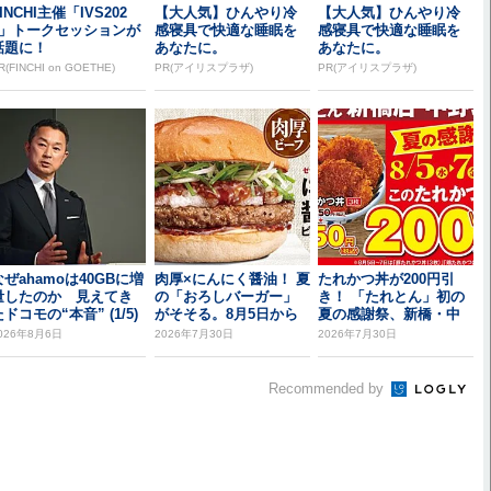
INCHI主催「IVS202
【大人気】ひんやり冷
【大人気】ひんやり冷
6」トークセッションが
感寝具で快適な睡眠を
感寝具で快適な睡眠を
話題に！
あなたに。
あなたに。
R(FINCHI on GOETHE)
PR(アイリスプラザ)
PR(アイリスプラザ)
なぜahamoは40GBに増
肉厚×にんにく醤油！ 夏
たれかつ丼が200円引
量したのか 見えてき
の「おろしバーガー」
き！ 「たれとん」初の
ドコモの“本音” (1/5)
がそそる。8月5日から
夏の感謝祭、新橋・中
野北口で開催
026年8月6日
2026年7月30日
2026年7月30日
Recommended by