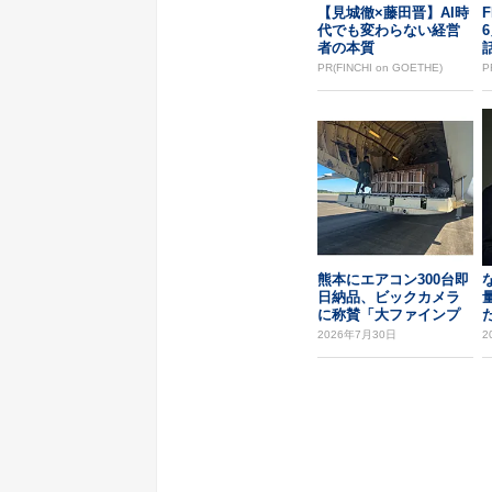
【見城徹×藤田晋】AI時
F
代でも変わらない経営
者の本質
PR(FINCHI on GOETHE)
P
熊本にエアコン300台即
日納品、ビックカメラ
に称賛「大ファインプ
た
レー」
2026年7月30日
2