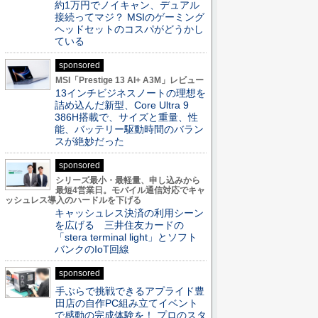
約1万円でノイキャン、デュアル
接続ってマジ？ MSIのゲーミング
ヘッドセットのコスパがどうかし
ている
sponsored
MSI「Prestige 13 AI+ A3M」レビュー
13インチビジネスノートの理想を
詰め込んだ新型、Core Ultra 9
386H搭載で、サイズと重量、性
能、バッテリー駆動時間のバラン
スが絶妙だった
sponsored
シリーズ最小・最軽量、申し込みから
最短4営業日。モバイル通信対応でキャ
ッシュレス導入のハードルを下げる
キャッシュレス決済の利用シーン
を広げる 三井住友カードの
「stera terminal light」とソフト
バンクのIoT回線
sponsored
手ぶらで挑戦できるアプライド豊
田店の自作PC組み立てイベント
で感動の完成体験を！ プロのスタ