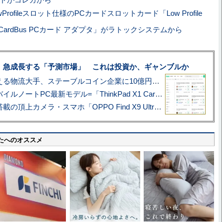
wProfileスロット仕様のPCカードスロットカード「Low Profile
 CardBus PCカード アダプタ」がラトックシステムから
、急成長する「予測市場」 これは投資か、ギャンブルか
アマゾン配送を支える物流大手、ステーブルコイン企業に10億円投資のワケ
あこがれの旗艦モバイルノートPC最新モデル=「ThinkPad X1 Carbon Gen 14 Aura Edition」実機レビュー
ハッセルブラッド搭載の頂上カメラ・スマホ「OPPO Find X9 Ultra」実写レビュー=プロが本気で徹底撮影しました!!
たへのオススメ