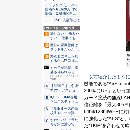
・トランプ氏、SNS
投稿を月1620万円で
販売 金融機関向…
ASCII倶楽部とは
濡れない！ 歩きや
すい！ 仕事でも履
ける...
魔性の家庭教師は
グラドルだった!?
村雨...
ル
浴衣姿にキュン死
た
するかも!? 新海ま
と
きが...
すべてが絶景、収
益も得られるその
以前紹介したようにア
仕組みと...
COCO VILLA on GOE
THE
機能である“AirSta
【8月9日まで】衝
200％にUP」という製品
撃のSFアクション
『G...
カード接続の無線LA
IQOS ILUMA専用
たばこスティッ
信距離を「最大305
ク...
「制服ルーズの高
64bit/128bit
校生やスーツ姿の
OLを演...
に強化した“AES”と、
かわいいキャラた
ちが穴に潜ってひ
た“TKIP”を合わせ
どい目に...