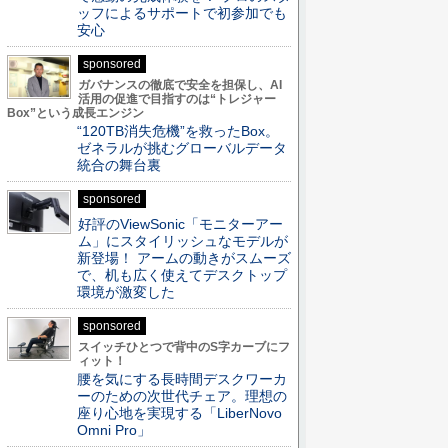
ッフによるサポートで初参加でも
安心
sponsored
ガバナンスの徹底で安全を担保し、AI
活用の促進で目指すのは“トレジャー
Box”という成長エンジン
“120TB消失危機”を救ったBox。
ゼネラルが挑むグローバルデータ
統合の舞台裏
sponsored
好評のViewSonic「モニターアー
ム」にスタイリッシュなモデルが
新登場！ アームの動きがスムーズ
で、机も広く使えてデスクトップ
環境が激変した
sponsored
スイッチひとつで背中のS字カーブにフ
ィット！
腰を気にする長時間デスクワーカ
ーのための次世代チェア。理想の
座り心地を実現する「LiberNovo
Omni Pro」