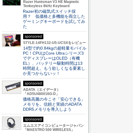
Razer Huntsman V3 HE Magnetic
Tenkeyless 8kHz Keyboard
Razer初の磁気式スイッチ採
用？ 低価格と多機能を両立した
ゲーミングキーボードを試してみ
た
sponsored
STYLE-14FH132-U5-UCSXをレビュー
14型で約0.84kgの超軽量モバイル
PC！CPUはCore Ultraシリーズ3
でディスプレーはOLED（有機
EL）、バッテリー駆動時間は13
時間超え。もう欲しくなる要素し
か見つからないッ！
sponsored
ADATA（エイデータ）
「AD5U480016G-D」
価格高騰の今こそ「安心できる」
メモリを。信頼と実績のADATA
DDR5メモリを導入しよう
sponsored
エムエスアイコンピュータージャパン
「MAESTRO 500 WIRELESS」