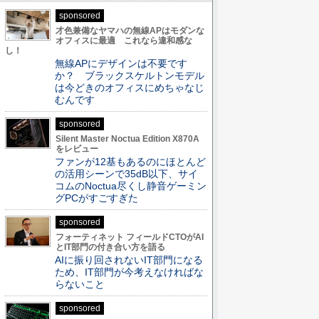
sponsored
才色兼備なヤマハの無線APはモダンな
オフィスに最適 これなら違和感な
し！
無線APにデザインは不要です
か？ ブラックスケルトンモデル
は今どきのオフィスにめちゃなじ
むんです
sponsored
Silent Master Noctua Edition X870A
をレビュー
ファンが12基もあるのにほとんど
の活用シーンで35dB以下、サイ
コムのNoctua尽くし静音ゲーミン
グPCがすごすぎた
sponsored
フォーティネット フィールドCTOがAI
とIT部門の付き合い方を語る
AIに振り回されないIT部門になる
ため、IT部門が今考えなければな
らないこと
sponsored