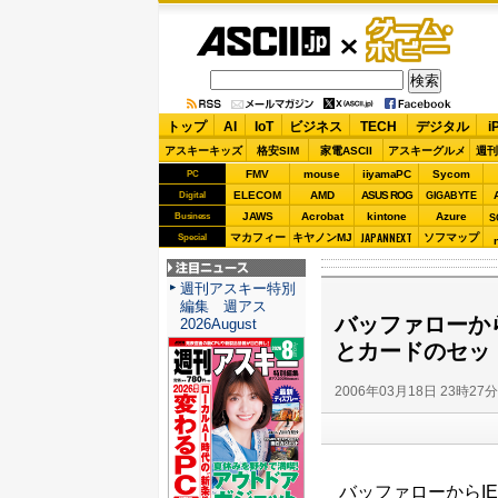
ASCII.jp
ゲーム・
ホビー
トップ
AI
IoT
ビジネス
TECH
デジタル
i
アスキーキッズ
格安SIM
家電ASCII
アスキーグルメ
週刊
FMV
mouse
iiyamaPC
Sycom
PC
ELECOM
AMD
ASUS ROG
Digital
GIGABYTE
JAWS
Acrobat
kintone
Azure
Business
S
JAPANNEXT
マカフィー
キヤノンMJ
ソフマップ
Special
注目ニュース
週刊アスキー特別
編集 週アス
バッファローから8
2026August
とカードのセッ
2006年03月18日 23時27
バッファローからIEE