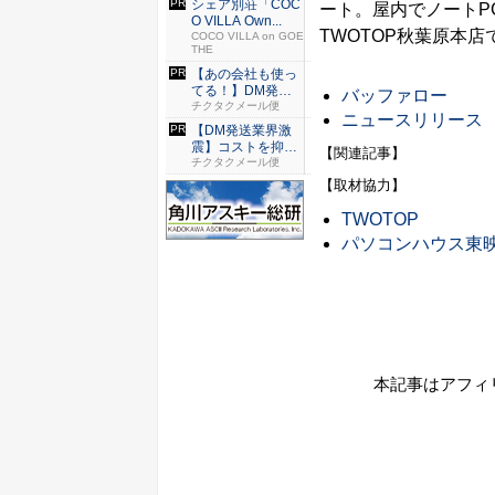
シェア別荘「COC
ート。屋内でノートP
O VILLA Own...
TWOTOP秋葉原本店
COCO VILLA on GOE
THE
【あの会社も使っ
てる！】DM発送
バッファロー
なら絶対...
チクタクメール便
ニュースリリース
【DM発送業界激
震】コストを抑え
【関連記事】
た配達な...
チクタクメール便
【取材協力】
TWOTOP
パソコンハウス東
本記事はアフィ