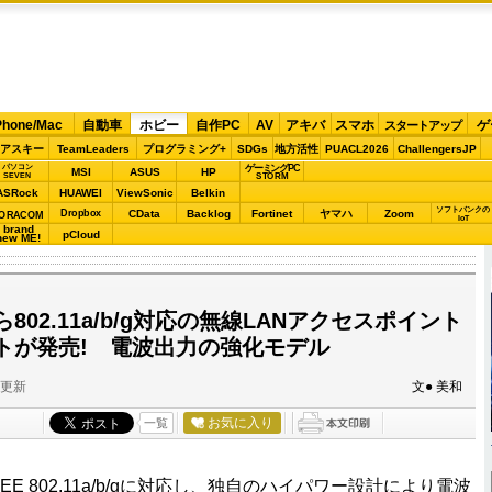
Phone/Mac
自動車
ホビー
自作PC
AV
アキバ
スマホ
ゲ
スタートアップ
アスキー
TeamLeaders
プログラミング+
SDGs
地方活性
PUACL2026
ChallengersJP
パソコン
ゲーミングPC
MSI
ASUS
HP
STORM
SEVEN
ASRock
HUAWEI
ViewSonic
Belkin
ソフトバンクの
Dropbox
CData
Backlog
Fortinet
ヤマハ
Zoom
ORACOM
IoT
brand
pCloud
new ME!
02.11a/b/g対応の無線LANアクセスポイント
トが発売! 電波出力の強化モデル
分更新
文● 美和
お気に入り
一覧
E 802.11a/b/gに対応し、独自のハイパワー設計により電波