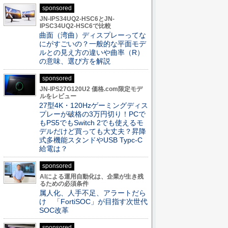
sponsored
JN-IPS34UQ2-HSC6とJN-
IPSC34UQ2-HSC6で比較
曲面（湾曲）ディスプレーってな
にがすごいの？一般的な平面モデ
ルとの見え方の違いや曲率（R）
の意味、選び方を解説
sponsored
JN-IPS27G120U2 価格.com限定モデ
ルをレビュー
27型4K・120Hzゲーミングディス
プレーが破格の3万円切り！PCで
もPS5でもSwitch 2でも使えるモ
デルだけど買っても大丈夫？昇降
式多機能スタンドやUSB Typc-C
給電は？
sponsored
AIによる運用自動化は、企業が生き残
るための必須条件
属人化、人手不足、アラートだら
け 「FortiSOC」が目指す次世代
SOC改革
sponsored