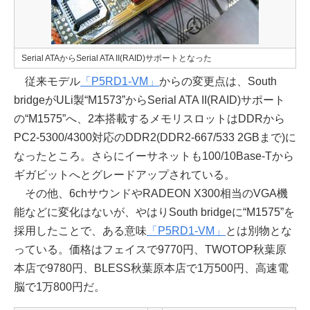
Serial ATAからSerial ATA II(RAID)サポートとなった
従来モデル
「P5RD1-VM」
からの変更点は、South
bridgeがULi製“M1573”からSerial ATA II(RAID)サポート
の“M1575”へ、2本搭載するメモリスロットはDDRから
PC2-5300/4300対応のDDR2(DDR2-667/533 2GBまで)に
なったところ。さらにイーサネットも100/10Base-Tから
ギガビットへとグレードアップされている。
その他、6chサウンドやRADEON X300相当のVGA機
能などに変化はないが、やはりSouth bridgeに“M1575”を
採用したことで、ある意味
「P5RD1-VM」
とは別物とな
っている。価格はフェイスで9770円、TWOTOP秋葉原
本店で9780円、BLESS秋葉原本店で1万500円、高速電
脳で1万800円だ。