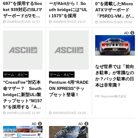
697”を採用するSoc
ーがAbitから！ So
0”を搭載したMicro
ket 939対応のSLIマ
uth bridgeには“UL
ATXマザーボード
ザーボードが2モデ
i 1575”を採用
「P5RD1-VM」が発
ル、ASRockから販
売に
2006年02月15日 22:17
2006年02月01日 23:27
2006年01月19日 23:42
売開始!!
AD
なぜ世界では「前向
き駐車」が常識なの
ゲーム・ホビー
ゲーム・ホビー
か？バック駐車の日
“CrossFire”対応本
Pentium 4用“RADE
本は非常識？
命マザー？ South
ON XPRESS”チッ
bridgeに新型ULi製
プセット登場！
PR Skyrocket株式会社
チップセット“M157
5”を採用する「A8R
-MVP」がASUSTeK
2005年11月19日 21:55
2005年03月16日 23:20
から発売!!
AD
AD