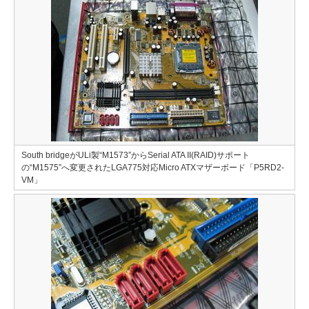
South bridgeがULi製“M1573”からSerial ATA II(RAID)サポート
の“M1575”へ変更されたLGA775対応Micro ATXマザーボード「P5RD2-
VM」