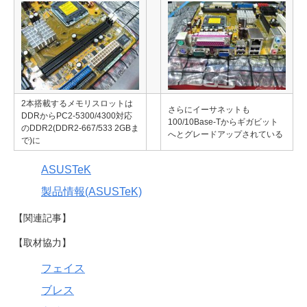
2本搭載するメモリスロットは
さらにイーサネットも
DDRからPC2-5300/4300対応
100/10Base-Tからギガビット
のDDR2(DDR2-667/533 2GBま
へとグレードアップされている
で)に
ASUSTeK
製品情報(ASUSTeK)
【関連記事】
【取材協力】
フェイス
ブレス