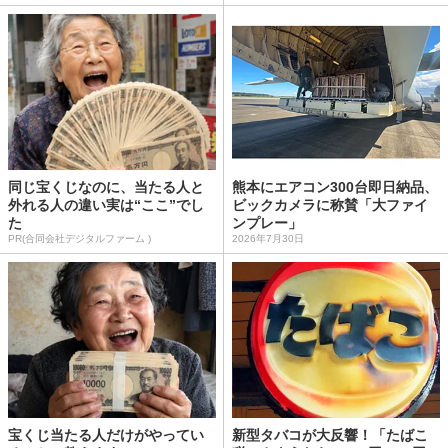
同じ宝くじなのに、当たる人と
熊本にエアコン300台即日納品、
外れる人の違い実は“ここ”でし
ビックカメラに称賛「大ファイ
た
ンプレー」
PR(合同会社デジタルファーム )
2026年7月30日
宝くじ当たる人だけがやってい
新型タバコが大反響！「たばこ