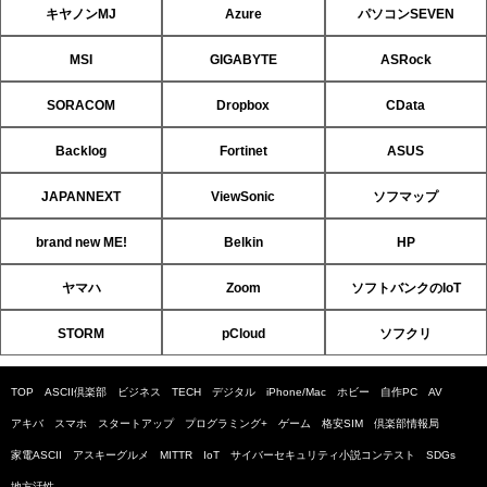
キヤノンMJ
Azure
パソコンSEVEN
MSI
GIGABYTE
ASRock
SORACOM
Dropbox
CData
Backlog
Fortinet
ASUS
JAPANNEXT
ViewSonic
ソフマップ
brand new ME!
Belkin
HP
ヤマハ
Zoom
ソフトバンクのIoT
STORM
pCloud
ソフクリ
TOP
ASCII倶楽部
ビジネス
TECH
デジタル
iPhone/Mac
ホビー
自作PC
AV
アキバ
スマホ
スタートアップ
プログラミング+
ゲーム
格安SIM
倶楽部情報局
家電ASCII
アスキーグルメ
MITTR
IoT
サイバーセキュリティ小説コンテスト
SDGs
地方活性