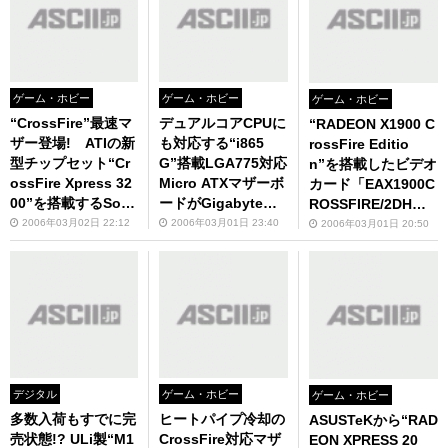
ゲーム・ホビー
ゲーム・ホビー
ゲーム・ホビー
“CrossFire”最速マ
デュアルコアCPUに
“RADEON X1900 C
ザー登場! ATIの新
も対応する“i865
rossFire Editio
型チップセット“Cr
G”搭載LGA775対応
n”を搭載したビデオ
ossFire Xpress 32
Micro ATXマザーボ
カード「EAX1900C
00”を搭載するSock
ードがGigabyteか
ROSSFIRE/2DH」
et 939対応「A8R32
ら
がASUSTeKから
2006年03月02日 22:12
2006年03月01日 23:40
2006年03月01日 20:50
-MVP Deluxe」がA
SUSTeKからデビュ
ー!
デジタル
ゲーム・ホビー
ゲーム・ホビー
多数入荷もすでに完
ヒートパイプ冷却の
ASUSTeKから“RAD
売状態!? ULi製“M1
CrossFire対応マザ
EON XPRESS 20