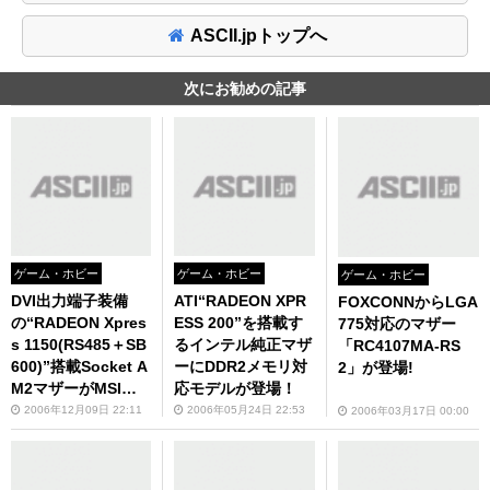
ASCII.jpトップへ
次にお勧めの記事
ゲーム・ホビー
ゲーム・ホビー
ゲーム・ホビー
DVI出力端子装備
ATI“RADEON XPR
FOXCONNからLGA
の“RADEON Xpres
ESS 200”を搭載す
775対応のマザー
s 1150(RS485＋SB
るインテル純正マザ
「RC4107MA-RS
600)”搭載Socket A
ーにDDR2メモリ対
2」が登場!
M2マザーがMSIか
応モデルが登場！
ら
2006年12月09日 22:11
2006年05月24日 22:53
2006年03月17日 00:00