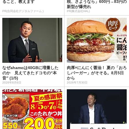
ること、教えます
税、さようなら」600円→83円の
新型が爆売れ
PR(合同会社デジタルファーム )
PR(株式会社HAL)
なぜahamoは40GBに増量した
肉厚×にんにく醤油！ 夏の「おろ
のか 見えてきたドコモの“本
しバーガー」がそそる。8月5日
音” (1/5)
から
2026年8月6日
2026年7月30日