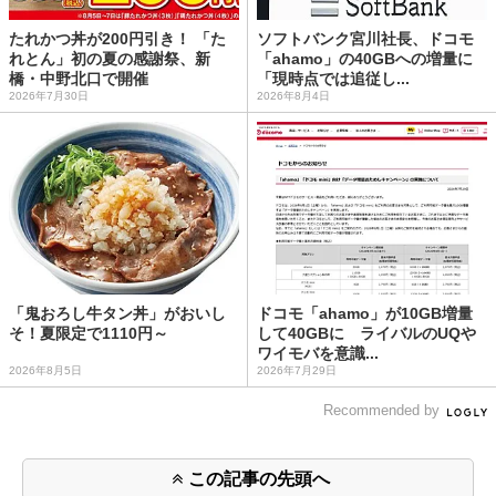
たれかつ丼が200円引き！ 「た
ソフトバンク宮川社長、ドコモ
れとん」初の夏の感謝祭、新
「ahamo」の40GBへの増量に
橋・中野北口で開催
「現時点では追従し...
2026年7月30日
2026年8月4日
「鬼おろし牛タン丼」がおいし
ドコモ「ahamo」が10GB増量
そ！夏限定で1110円～
して40GBに ライバルのUQや
ワイモバを意識...
2026年8月5日
2026年7月29日
Recommended by
この記事の先頭へ