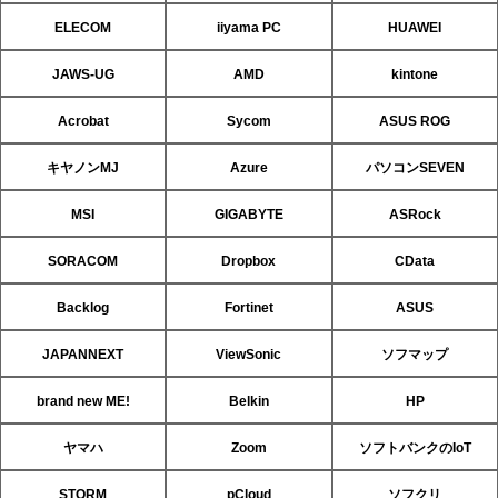
ELECOM
iiyama PC
HUAWEI
JAWS-UG
AMD
kintone
Acrobat
Sycom
ASUS ROG
キヤノンMJ
Azure
パソコンSEVEN
MSI
GIGABYTE
ASRock
SORACOM
Dropbox
CData
Backlog
Fortinet
ASUS
JAPANNEXT
ViewSonic
ソフマップ
brand new ME!
Belkin
HP
ヤマハ
Zoom
ソフトバンクのIoT
STORM
pCloud
ソフクリ