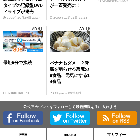
PR Skyrocket株式会社
タイプの記録型DVD
が一斉発売に！
ドライブが発売
2005年10月29日 23:24
2005年11月11日 22:13
AD
AD
最短5分で接続
バナナもダメ…？腎
臓を弱らせる悪魔の
6食品、元気にする1
4食品
PR LotusFlare Inc
PR Skyrocket株式会社
公式アカウントをフォローして最新情報を手に入れよう
FMV
mouse
マカフィー