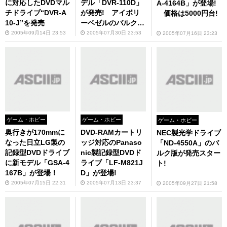
に対応したDVDマル
デル「DVR-110D」
A-4164B」が登場!
チドライブ“DVR-A
が発売! アイボリ
価格は5000円台!
10-J”を発売
ーベゼルのバルク
版！
2005年09月14日 23:53
2005年07月30日 23:53
2005年07月16日 23:23
ゲーム・ホビー
ゲーム・ホビー
ゲーム・ホビー
奥行きが170mmに
DVD-RAMカートリ
NEC製光学ドライブ
なった日立LG製の
ッジ対応のPanaso
「ND-4550A」のバ
記録型DVDドライブ
nic製記録型DVDド
ルク版が発売スター
に新モデル「GSA-4
ライブ「LF-M821J
ト!
167B」が登場！
D」が登場!
2005年07月15日 22:31
2005年07月13日 23:37
2005年09月27日 21:58