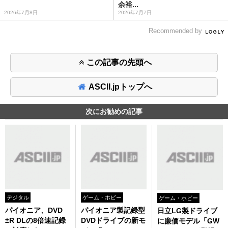
余裕...
2026年7月8日
2026年7月7日
Recommended by
この記事の先頭へ
ASCII.jpトップへ
次にお勧めの記事
デジタル
ゲーム・ホビー
ゲーム・ホビー
パイオニア、DVD
パイオニア製記録型
日立LG製ドライブ
±R DLの8倍速記録
DVDドライブの新モ
に廉価モデル「GW