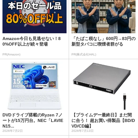
Amazon今日も見逃せない！8
「たばこ税なし」600円→83円の
0%OFF以上が続々登場
新型タバコに喫煙者群がる
PR(Amazon)
PR(株式会社HAL)
DVDドライブ搭載のRyzen 7ノ
【プライムデー最終日】まだ間
ートが15万円台。NEC「LAVIE
に合う！ 超お買い得製品【BD/D
N15...
VD/CD編】
2026年7月2日
2026年7月13日