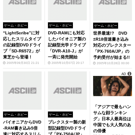
ゲーム・ホビー
ゲーム・ホビー
ゲーム・ホビー
“LightScribe”に対
DVD-RAMにも対応
世界最速!? DVD
応したスリムタイプ
したパイオニア製の
±R18倍速書き込み
の記録型DVDドライ
記録型光学ドライブ
対応のプレクスター
ブ「SD-R6572」が
「DVR-A10-J」が
「PX-760A/JP」の
東芝から登場！
一斉に発売開始
予約受付が始まる!!
2005年09月30日 21:21
2005年10月07日 20:17
2005年10月28日 00:00
AD
「アジアで最もハン
サムな顔ランキン
ゲーム・ホビー
ゲーム・ホビー
グ」日本人最高位は
パイオニアからDVD
プレクスター製の新
中国でも大人気のあ
-RAM書き込み5倍
型記録型DVDドライ
の俳優
速に対応するスリム
ブ「PX-750A/JP」