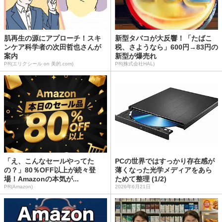
肌再生の源にアプローチ！スキ
新型タバコが大反響！「たばこ
ンケア科学者の次田哲也さんが
税、さようなら」600円→83円の
案内
新型が爆売れ
PR(エリクシール on 美的.com)
PR(株式会社HAL)
「え、こんなセールやってた
PCの世界ではすっかり存在感が
の？」80％OFF以上が続々登
薄くなった光学メディアをあら
場！Amazonの本気が...
ためて整理 (1/2)
PR(Amazon)
2026年6月21日