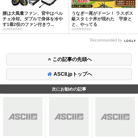
腰は大風量ファン、背中はペル
うなぎ一尾がドーン！ ラスボス
チェ冷却。ダブルで身体を冷や
級スタミナ丼が現れた 宇奈と
す1着2役のファン付きウ...
と、やってる
2026年8月5日
2026年8月6日
Recommended by
この記事の先頭へ
ASCII.jpトップへ
次にお勧めの記事