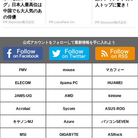
グ」日本人最高位は
人トップに驚き！
中国でも大人気のあ
の俳優
PR Skyrocket株式会社
PR LotusFlare Inc
PR Skyrocket株式会社
公式アカウントをフォローして最新情報を手に入れよう
FMV
mouse
マカフィー
ELECOM
iiyama PC
HUAWEI
JAWS-UG
AMD
kintone
Acrobat
Sycom
ASUS ROG
キヤノンMJ
Azure
パソコンSEVEN
MSI
GIGABYTE
ASRock