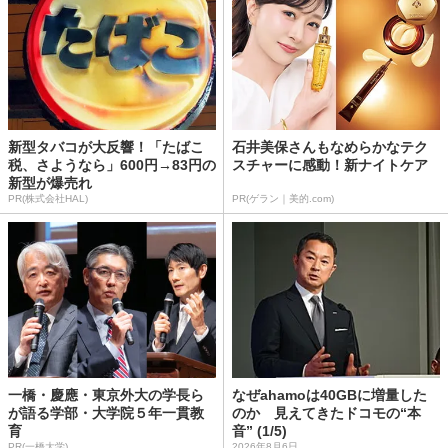
新型タバコが大反響！「たばこ
石井美保さんもなめらかなテク
税、さようなら」600円→83円の
スチャーに感動！新ナイトケア
新型が爆売れ
PR(株式会社HAL)
PR(ゲラン｜美的.com)
一橋・慶應・東京外大の学長ら
なぜahamoは40GBに増量した
が語る学部・大学院５年一貫教
のか 見えてきたドコモの“本
育
音” (1/5)
PR(一橋大学)
2026年8月6日