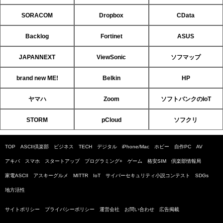
SORACOM
Dropbox
CData
Backlog
Fortinet
ASUS
JAPANNEXT
ViewSonic
ソフマップ
brand new ME!
Belkin
HP
ヤマハ
Zoom
ソフトバンクのIoT
STORM
pCloud
ソフクリ
TOP
ASCII倶楽部
ビジネス
TECH
デジタル
iPhone/Mac
ホビー
自作PC
AV
アキバ
スマホ
スタートアップ
プログラミング+
ゲーム
格安SIM
倶楽部情報局
家電ASCII
アスキーグルメ
MITTR
IoT
サイバーセキュリティ小説コンテスト
SDGs
地方活性
サイトポリシー
プライバシーポリシー
運営会社
お問い合わせ
広告掲載