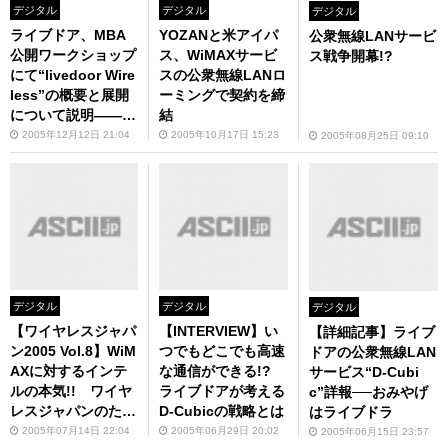
デジタル
デジタル
デジタル
ライブドア、MBA
YOZANと米アイパ
公衆無線LANサービ
公開ワークショップ
ス、WiMAXサービ
ス戦争開幕!?
にて“livedoor Wire
スの公衆無線LANロ
less”の概要と展開
ーミングで契約を締
について説明――20
結
06年末には1都8県
2005年12月12日 21:04
2005年10月17日 15:23
2005年08月25日 09:10
で6万アクセスポイ
ントを目指す
デジタル
デジタル
デジタル
【ワイヤレスジャパ
【INTERVIEW】い
【詳細記事】ライブ
ン2005 Vol.8】WiM
つでもどこでも高速
ドアの公衆無線LAN
AXに対するインテ
な通信ができる!?
サービス“D-Cubi
ルの本気!! ワイヤ
ライブドアが考える
c”詳報──おみやげ
レスジャパンのため
D-Cubicの戦略とは
はライブドラ
に免許を取得!?
2005年07月14日 22:04
2005年06月29日 20:02
2005年06月15日 23:57