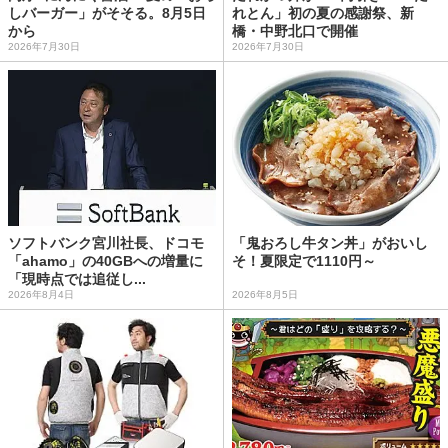
しバーガー」がそそる。8月5日
れとん」初の夏の感謝祭、新
から
橋・中野北口で開催
2026年7月30日
2026年7月30日
ソフトバンク宮川社長、ドコモ
「鬼おろし牛タン丼」がおいし
「ahamo」の40GBへの増量に
そ！夏限定で1110円～
「現時点では追従し...
2026年8月4日
2026年8月5日