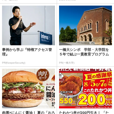
事例から学ぶ『特権アクセス管
一橋大シンポ 学部・大学院を
理』
５年で結ぶ一貫教育プログラム
PR(KeeperSecurity)
PR(一橋大学)
肉厚×にんにく醤油！ 夏の「おろ
たれかつ丼が200円引き！ 「た