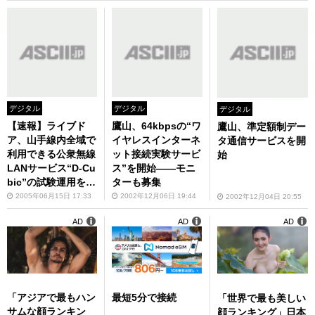
デジタル
デジタル
デジタル
【速報】ライブド
鷹山、64kbpsの“ワ
鷹山、準定額制デー
ア、山手線内全域で
イヤレスインターネ
タ通信サービスを開
利用できる公衆無線
ット接続実験サービ
始
LANサービス“D-Cu
ス”を開始――モニ
bic”の試験運用を7
ターも募集
月下旬に開始
2005年06月15日 17:33
2002年12月06日 19:44
2002年12月04日 20:55
AD
AD
AD
「アジアで最もハン
最短5分で接続
「世界で最も美しい
サムな顔ランキン
顔ランキング」日本