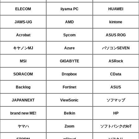
ELECOM
iiyama PC
HUAWEI
JAWS-UG
AMD
kintone
Acrobat
Sycom
ASUS ROG
キヤノンMJ
Azure
パソコンSEVEN
MSI
GIGABYTE
ASRock
SORACOM
Dropbox
CData
Backlog
Fortinet
ASUS
JAPANNEXT
ViewSonic
ソフマップ
brand new ME!
Belkin
HP
ヤマハ
Zoom
ソフトバンクのIoT