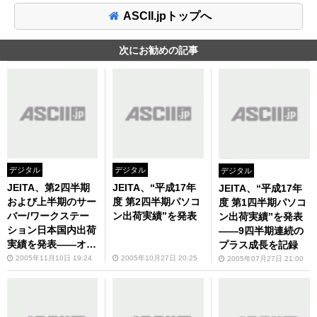
ASCII.jpトップへ
次にお勧めの記事
デジタル
デジタル
デジタル
JEITA、第2四半期
JEITA、“平成17年
JEITA、“平成17年
および上半期のサー
度 第2四半期パソコ
度 第1四半期パソコ
バー/ワークステー
ン出荷実績”を発表
ン出荷実績”を発表
ション日本国内出荷
――9四半期連続の
実績を発表――オー
プラス成長を記録
プン系サーバーが好
2005年11月10日 19:24
2005年10月27日 20:25
2005年07月27日 21:00
調続伸