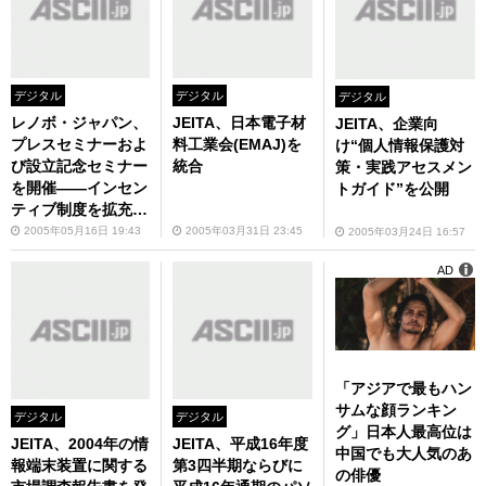
デジタル
デジタル
デジタル
レノボ・ジャパン、
JEITA、日本電子材
JEITA、企業向
プレスセミナーおよ
料工業会(EMAJ)を
け“個人情報保護対
び設立記念セミナー
統合
策・実践アセスメン
を開催――インセン
トガイド”を公開
ティブ制度を拡充し
個人ユーザーの獲得
2005年05月16日 19:43
2005年03月31日 23:45
2005年03月24日 16:57
を狙う
AD
「アジアで最もハン
サムな顔ランキン
デジタル
デジタル
グ」日本人最高位は
JEITA、2004年の情
JEITA、平成16年度
中国でも大人気のあ
報端末装置に関する
第3四半期ならびに
の俳優