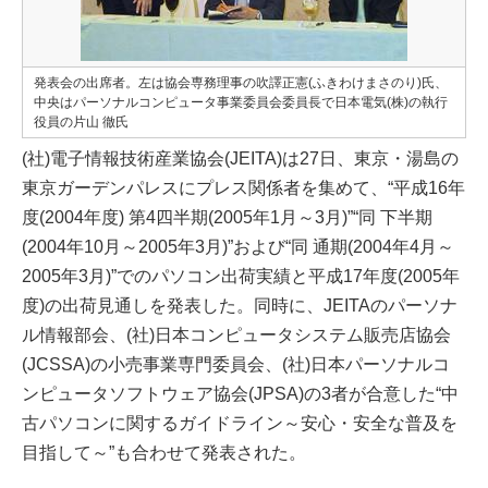
発表会の出席者。左は協会専務理事の吹譯正憲(ふきわけまさのり)氏、
中央はパーソナルコンピュータ事業委員会委員長で日本電気(株)の執行
役員の片山 徹氏
(社)電子情報技術産業協会(JEITA)は27日、東京・湯島の
東京ガーデンパレスにプレス関係者を集めて、“平成16年
度(2004年度) 第4四半期(2005年1月～3月)”“同 下半期
(2004年10月～2005年3月)”および“同 通期(2004年4月～
2005年3月)”でのパソコン出荷実績と平成17年度(2005年
度)の出荷見通しを発表した。同時に、JEITAのパーソナ
ル情報部会、(社)日本コンピュータシステム販売店協会
(JCSSA)の小売事業専門委員会、(社)日本パーソナルコ
ンピュータソフトウェア協会(JPSA)の3者が合意した“中
古パソコンに関するガイドライン～安心・安全な普及を
目指して～”も合わせて発表された。