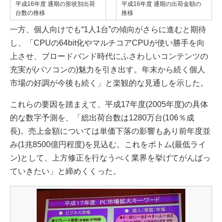
平成16年度 通期の形状別出荷
平成16年度 通期の出荷金額の
台数の推移
推移
一方、個人向けでも“1人1台”の傾向がさらに進むと期待
し、「CPUの64bit化やマルチコアCPUが使い勝手を向
上させ、ブロードバンド時代にふさわしいコンテンツの
充実が(パソコンの)魅力を引き出す。年末から続く個人
市場の好調が今後も続く」と楽観的な見通しを示した。
これらの要因を踏まえて、平成17年度(2005年度)の具体
的な数字予測を、「総出荷台数は1280万台(106％成
長)。売上金額については単価下落の影響もあり前年度並
み(1兆8500億円程度)を見込む。これをボトム(最低ライ
ン)として、上方修正を行なうべく業界を挙げてがんばっ
ていきたい」と締めくくった。