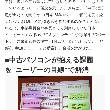
ては、現時点で影響は出ていないものの、各社とも危惧
しているようだ」と懸念を示した。さらに、「中国の話
題が出たので聞くが、(日本IBMのパソコン部門を受け継
ぐ)レノボは(JEITAに)引き続き参加するのか？」と聞か
れると、事業委員会幹事長として列席していた日本ア
イ・ビー・エム(株)のPC＆プリンティング事業部PCパー
トナー営業部部長の榎本一郎氏が「まだ会社はないけど
(笑)、参加します！」と断言し、会場を沸かせた。
■中古パソコンが抱える課題
を“ユーザーの目線”で解消