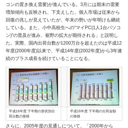
コンの置き換え需要)が進んでいる。3月には期末の需要
増加傾向も反映され、下支えした。個人市場は従来から
回復の兆しが見えていたが、年末の勢いが年明けも継続
している。また、小中高校生への“マイPC(1人1台パソコ
ン)”の普及が進み、裾野の拡大が期待される」と説明し
た。実際、国内出荷台数が1200万台を超えたのは平成12
年度(2000年度)以来で、平成14年度(2002年度)から3年連
続のプラス成長を続けていることになる。
平成16年度 下半期の形状別出
平成16年度 下半期の出荷金額
荷台数の推移
の推移
さらに、2005年度の見通しについて、「2000年から