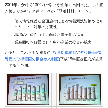
2001年にかけて1300万台以上が企業に出回った。この置
き換えが進む」と述べ、その「誘引材料」として、
個人情報保護法全面施行による情報漏洩対策やセキ
ュリティー対策の必要性
職場の生産性向上に向けた電子化の進展
業績回復を背景にした中小企業の投資の拡大
があり、これらを新税制(“
IT投資促進税制
”/“
少額減価償却
資産の取得価額の損金参入制度
(平成15年度改正)”)が後押
しすると予測。