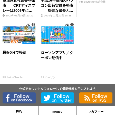
市場調査報告書を発
平成16年通期のパソ
PR Skyrocket株式会社
表――CRTディスプ
コン出荷実績を発表
レーは2006年に日
――堅調な成長ぶり
本市場でほぼ消滅へ
に「回復の兆し」と
2005年03月08日 20:35
2005年01月26日 18:38
片山氏
AD
AD
最短5分で接続
ローソンアプリ／ク
ーポン配信中
PR LotusFlare Inc
PR ローソン
公式アカウントをフォローして最新情報を手に入れよう
FMV
mouse
マカフィー