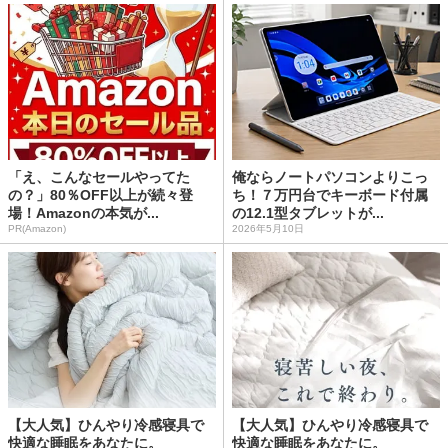
「え、こんなセールやってた
俺ならノートパソコンよりこっ
の？」80％OFF以上が続々登
ち！７万円台でキーボード付属
場！Amazonの本気が...
の12.1型タブレットが...
PR(Amazon)
2026年5月10日
【大人気】ひんやり冷感寝具で
【大人気】ひんやり冷感寝具で
快適な睡眠をあなたに。
快適な睡眠をあなたに。