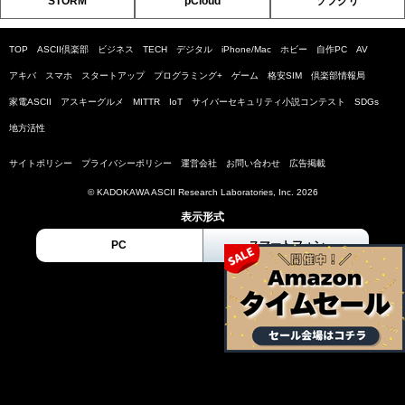
STORM
pCloud
ソフクリ
TOP
ASCII倶楽部
ビジネス
TECH
デジタル
iPhone/Mac
ホビー
自作PC
AV
アキバ
スマホ
スタートアップ
プログラミング+
ゲーム
格安SIM
倶楽部情報局
家電ASCII
アスキーグルメ
MITTR
IoT
サイバーセキュリティ小説コンテスト
SDGs
地方活性
サイトポリシー
プライバシーポリシー
運営会社
お問い合わせ
広告掲載
© KADOKAWA ASCII Research Laboratories, Inc. 2026
表示形式
PC
スマートフォン