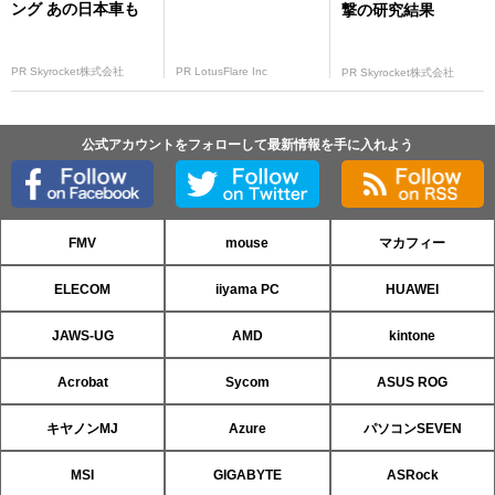
ング あの日本車も
撃の研究結果
PR Skyrocket株式会社
PR LotusFlare Inc
PR Skyrocket株式会社
公式アカウントをフォローして最新情報を手に入れよう
FMV
mouse
マカフィー
ELECOM
iiyama PC
HUAWEI
JAWS-UG
AMD
kintone
Acrobat
Sycom
ASUS ROG
キヤノンMJ
Azure
パソコンSEVEN
MSI
GIGABYTE
ASRock