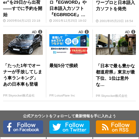
er”を29日から出荷
ロ『EGWORD』や
ワープロと日本語入
――すでに予約を開
日本語入力ソフト
力ソフトを発売
始
『EGBRIDGE』を
発表
2005年04月12日 23:18
2001年12月25日 19:02
2001年05月23日 16:54
AD
AD
AD
「たった1年でオー
最短5分で接続
「日本で最も豊かな
ナーが手放してしま
都道府県」東京が最
う車ランキング」
下位、1位は意外
あの日本車も登場
な…
PR Skyrocket株式会社
PR LotusFlare Inc
PR Skyrocket株式会社
公式アカウントをフォローして最新情報を手に入れよう