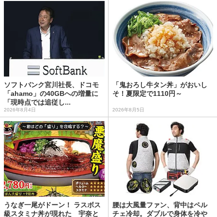
ソフトバンク宮川社長、ドコモ
「鬼おろし牛タン丼」がおいし
「ahamo」の40GBへの増量に
そ！夏限定で1110円～
「現時点では追従し...
2026年8月4日
2026年8月5日
うなぎ一尾がドーン！ ラスボス
腰は大風量ファン、背中はペル
級スタミナ丼が現れた 宇奈と
チェ冷却。ダブルで身体を冷や