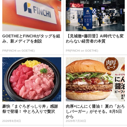
GOETHEとFINCHIがタッグを組
【見城徹×藤田晋】AI時代でも変
み、新メディアを創設
わらない経営者の本質
PR(FINCHI on GOETHE)
PR(FINCHI on GOETHE)
豪快「まぐろぎっしり丼」感謝
肉厚×にんにく醤油！ 夏の「おろ
祭で登場！ 中とろ入りで贅沢
しバーガー」がそそる。8月5日
から
2026年8月8日
2026年7月30日