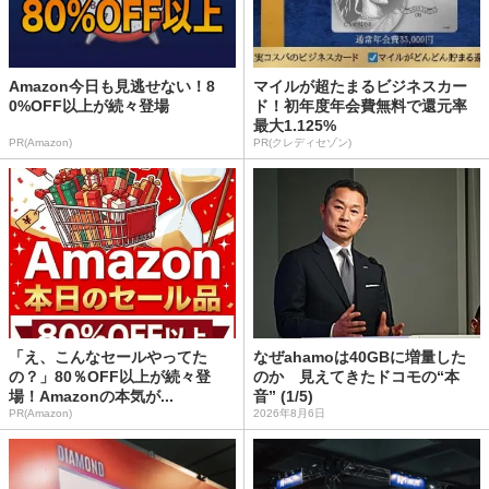
Amazon今日も見逃せない！8
マイルが超たまるビジネスカー
0%OFF以上が続々登場
ド！初年度年会費無料で還元率
最大1.125%
PR(Amazon)
PR(クレディセゾン)
「え、こんなセールやってた
なぜahamoは40GBに増量した
の？」80％OFF以上が続々登
のか 見えてきたドコモの“本
場！Amazonの本気が...
音” (1/5)
PR(Amazon)
2026年8月6日