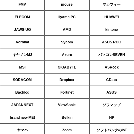
FMV
mouse
マカフィー
ELECOM
iiyama PC
HUAWEI
JAWS-UG
AMD
kintone
Acrobat
Sycom
ASUS ROG
キヤノンMJ
Azure
パソコンSEVEN
MSI
GIGABYTE
ASRock
SORACOM
Dropbox
CData
Backlog
Fortinet
ASUS
JAPANNEXT
ViewSonic
ソフマップ
brand new ME!
Belkin
HP
ヤマハ
Zoom
ソフトバンクのIoT