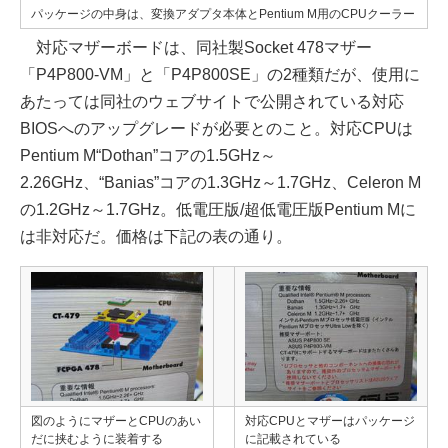
パッケージの中身は、変換アダプタ本体とPentium M用のCPUクーラー
対応マザーボードは、同社製Socket 478マザー
「P4P800-VM」と「P4P800SE」の2種類だが、使用に
あたっては同社のウェブサイトで公開されている対応
BIOSへのアップグレードが必要とのこと。対応CPUは
Pentium M“Dothan”コアの1.5GHz～
2.26GHz、“Banias”コアの1.3GHz～1.7GHz、Celeron M
の1.2GHz～1.7GHz。低電圧版/超低電圧版Pentium Mに
は非対応だ。価格は下記の表の通り。
図のようにマザーとCPUのあい
対応CPUとマザーはパッケージ
だに挟むように装着する
に記載されている