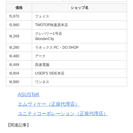
価格
ショップ名
\5,970
フェイス
\5,980
TWOTOP秋葉原本店
クレバリー1号店
\6,268
WonderCity
\6,280
ラオックス PC・DO SHOP
\6,480
アーク
\6,489
高速電脳
\6,804
USER'S SIDE本店
\6,980
ワンネス
ASUSTeK
エムヴィケー（正規代理店）
ユニティコーポレーション（正規代理店）
【関連記事】