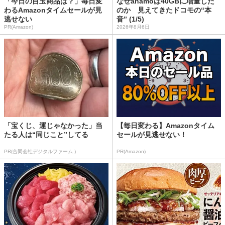
「今日の目玉商品は？」毎日変
なぜahamoは40GBに増量した
わるAmazonタイムセールが見
のか 見えてきたドコモの“本
逃せない
音” (1/5)
PR(Amazon)
2026年8月6日
「宝くじ、運じゃなかった」当
【毎日変わる】Amazonタイム
たる人は“同じこと”してる
セールが見逃せない！
PR(合同会社デジタルファーム )
PR(Amazon)