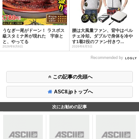
うなぎ一尾がドーン！ ラスボス
腰は大風量ファン、背中はペル
級スタミナ丼が現れた 宇奈と
チェ冷却。ダブルで身体を冷や
と、やってる
す1着2役のファン付きウ...
2026年8月6日
2026年8月5日
Recommended by
この記事の先頭へ
ASCII.jpトップへ
次にお勧めの記事