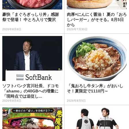
豪快「まぐろぎっしり丼」感謝
肉厚×にんにく醤油！ 夏の「おろ
祭で登場！ 中とろ入りで贅沢
しバーガー」がそそる。8月5日
から
2026年8月8日
2026年7月30日
ソフトバンク宮川社長、ドコモ
「鬼おろし牛タン丼」がおいし
「ahamo」の40GBへの増量に
そ！夏限定で1110円～
「現時点では追従し...
2026年8月4日
2026年8月5日