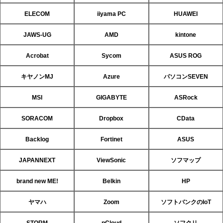
ELECOM
iiyama PC
HUAWEI
JAWS-UG
AMD
kintone
Acrobat
Sycom
ASUS ROG
キヤノンMJ
Azure
パソコンSEVEN
MSI
GIGABYTE
ASRock
SORACOM
Dropbox
CData
Backlog
Fortinet
ASUS
JAPANNEXT
ViewSonic
ソフマップ
brand new ME!
Belkin
HP
ヤマハ
Zoom
ソフトバンクのIoT
STORM
pCloud
ソフクリ