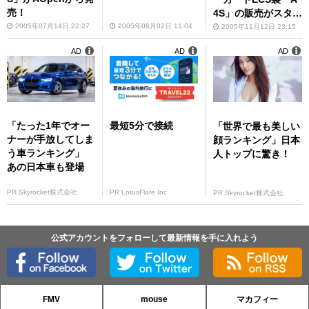
売！
4S」の販売がスター
ト!!
2005年07月14日 22:27
2005年08月02日 11:04
2005年11月12日 23:15
AD
AD
AD
「たった1年でオー
最短5分で接続
「世界で最も美しい
ナーが手放してしま
顔ランキング」日本
う車ランキング」
人トップに驚き！
あの日本車も登場
PR Skyrocket株式会社
PR LotusFlare Inc
PR Skyrocket株式会社
公式アカウントをフォローして最新情報を手に入れよう
FMV
mouse
マカフィー