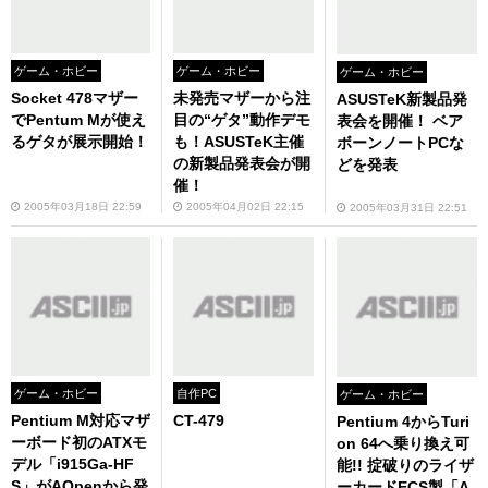
ゲーム・ホビー
ゲーム・ホビー
ゲーム・ホビー
Socket 478マザー
未発売マザーから注
ASUSTeK新製品発
でPentum Mが使え
目の“ゲタ”動作デモ
表会を開催！ ベア
るゲタが展示開始！
も！ASUSTeK主催
ボーンノートPCな
の新製品発表会が開
どを発表
催！
2005年03月18日 22:59
2005年04月02日 22:15
2005年03月31日 22:51
ゲーム・ホビー
自作PC
ゲーム・ホビー
Pentium M対応マザ
CT-479
Pentium 4からTuri
ーボード初のATXモ
on 64へ乗り換え可
デル「i915Ga-HF
能!! 掟破りのライザ
S」がAOpenから発
ーカードECS製「A