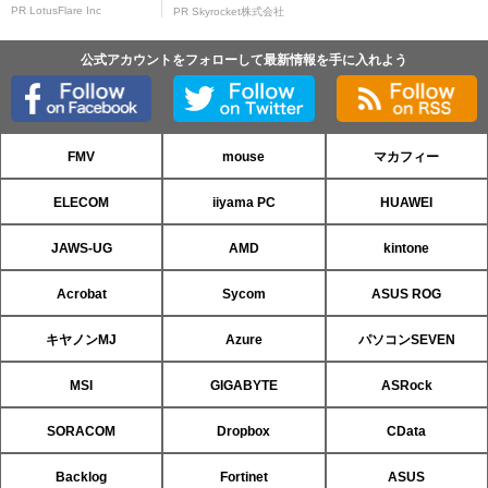
PR LotusFlare Inc
PR Skyrocket株式会社
公式アカウントをフォローして最新情報を手に入れよう
FMV
mouse
マカフィー
ELECOM
iiyama PC
HUAWEI
JAWS-UG
AMD
kintone
Acrobat
Sycom
ASUS ROG
キヤノンMJ
Azure
パソコンSEVEN
MSI
GIGABYTE
ASRock
SORACOM
Dropbox
CData
Backlog
Fortinet
ASUS