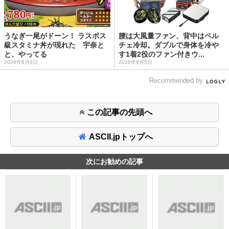
うなぎ一尾がドーン！ ラスボス
腰は大風量ファン、背中はペル
級スタミナ丼が現れた 宇奈と
チェ冷却。ダブルで身体を冷や
と、やってる
す1着2役のファン付きウ...
2026年8月6日
2026年8月5日
Recommended by
この記事の先頭へ
ASCII.jpトップへ
次にお勧めの記事