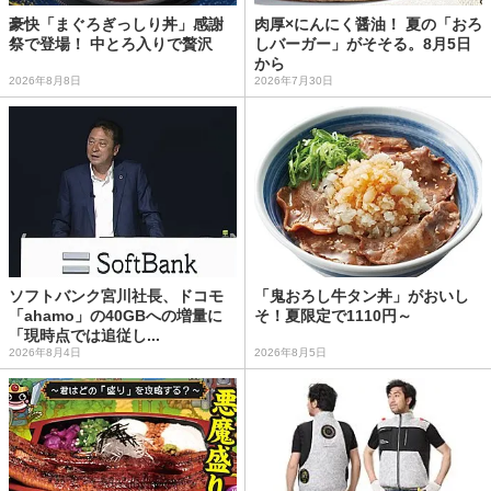
豪快「まぐろぎっしり丼」感謝
肉厚×にんにく醤油！ 夏の「おろ
祭で登場！ 中とろ入りで贅沢
しバーガー」がそそる。8月5日
から
2026年8月8日
2026年7月30日
ソフトバンク宮川社長、ドコモ
「鬼おろし牛タン丼」がおいし
「ahamo」の40GBへの増量に
そ！夏限定で1110円～
「現時点では追従し...
2026年8月4日
2026年8月5日