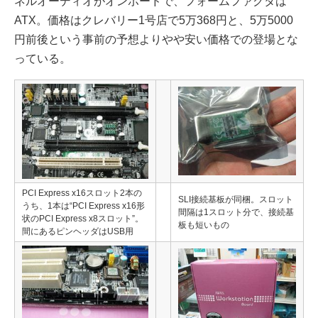
ネルオーディオがオンボードで、フォームファクタは
ATX。価格はクレバリー1号店で5万368円と、5万5000
円前後という事前の予想よりやや安い価格での登場とな
っている。
PCI Express x16スロット2本の
SLI接続基板が同梱。スロット
うち、1本は“PCI Express x16形
間隔は1スロット分で、接続基
状のPCI Express x8スロット”。
板も短いもの
間にあるピンヘッダはUSB用