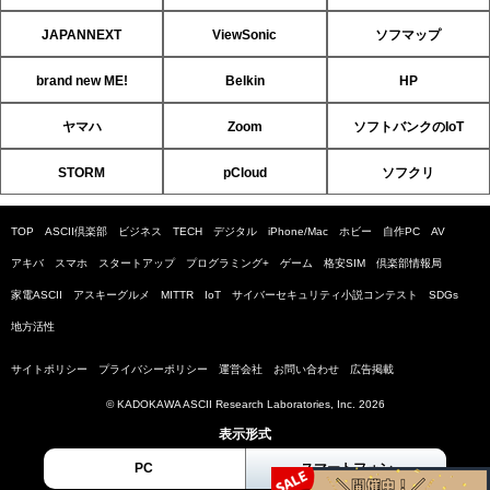
JAPANNEXT
ViewSonic
ソフマップ
brand new ME!
Belkin
HP
ヤマハ
Zoom
ソフトバンクのIoT
STORM
pCloud
ソフクリ
TOP
ASCII倶楽部
ビジネス
TECH
デジタル
iPhone/Mac
ホビー
自作PC
AV
アキバ
スマホ
スタートアップ
プログラミング+
ゲーム
格安SIM
倶楽部情報局
家電ASCII
アスキーグルメ
MITTR
IoT
サイバーセキュリティ小説コンテスト
SDGs
地方活性
サイトポリシー
プライバシーポリシー
運営会社
お問い合わせ
広告掲載
© KADOKAWA ASCII Research Laboratories, Inc. 2026
表示形式
PC
スマートフォン