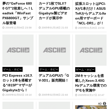
夢の“GeForce 680
カード1枚でSLI!?
拡張スロットはPCI-
0 GT”2枚差しへ！L
デュアルGPU搭載の
Xが1本だけ！ASUS
eadtek「WinFast
Gigabyte製ビデオ
TeKからデュアルXe
PX6800GT」サンプ
カードが展示中
on用マザーボード
ル版登場
「NCL-DR1」が！
2004年12月04日 23:58
2005年01月18日 21:03
2005年01月26日 23:54
ゲーム・ホビー
ゲーム・ホビー
ゲーム・ホビー
PCI Express x16ス
デュアルGPUの「G
2Mキャッシュを搭
ロット2本を搭載す
V-3D1」販売開始！
載したXeon-3.40G
る“i915P”マザーが
Hzデュアル環境での
Gigabyteから！
デモを実施中
2005年02月02日 19:14
2005年02月08日 22:44
2005年02月17日 22:47
AD