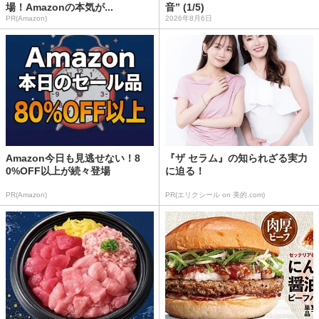
場！Amazonの本気が...
音” (1/5)
PR(Amazon)
2026年8月6日
Amazon今日も見逃せない！8
『ザ セラム』の知られざる実力
0%OFF以上が続々登場
に迫る！
PR(Amazon)
PR(エリクシール on 美的.com)