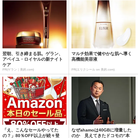
翌朝、引き締まる肌。ゲラン、
マルチ効果で健やかな肌へ導く
アベイユ・ロイヤルの新ナイト
高機能美容液
ケア
PR(ゲラン｜美的.com)
PR(エリクシール on 美的.com)
「え、こんなセールやってた
なぜahamoは40GBに増量した
の？」80％OFF以上が続々登
のか 見えてきたドコモの“本