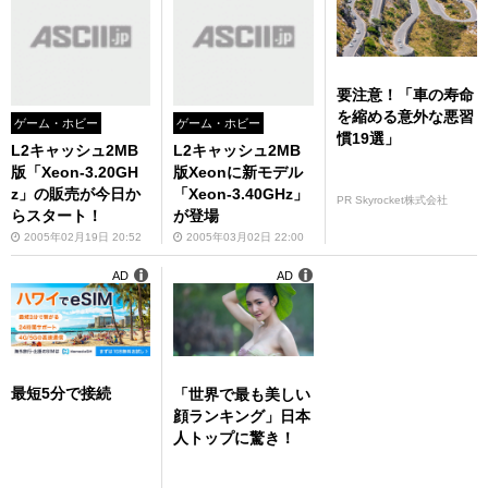
要注意！「車の寿命
を縮める意外な悪習
ゲーム・ホビー
ゲーム・ホビー
慣19選」
L2キャッシュ2MB
L2キャッシュ2MB
版「Xeon-3.20GH
版Xeonに新モデル
z」の販売が今日か
「Xeon-3.40GHz」
PR Skyrocket株式会社
らスタート！
が登場
2005年02月19日 20:52
2005年03月02日 22:00
AD
AD
最短5分で接続
「世界で最も美しい
顔ランキング」日本
人トップに驚き！