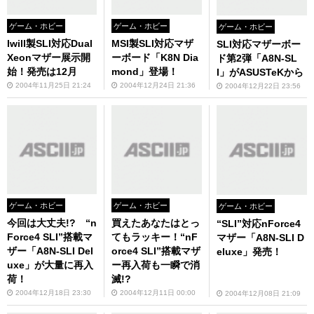
ゲーム・ホビー
ゲーム・ホビー
ゲーム・ホビー
Iwill製SLI対応Dual
MSI製SLI対応マザ
SLI対応マザーボー
Xeonマザー展示開
ーボード「K8N Dia
ド第2弾「A8N-SL
始！発売は12月
mond」登場！
I」がASUSTeKから
2004年11月25日 21:24
2004年12月24日 21:36
2004年12月22日 23:56
ゲーム・ホビー
ゲーム・ホビー
ゲーム・ホビー
今回は大丈夫!? “n
買えたあなたはとっ
“SLI”対応nForce4
Force4 SLI”搭載マ
てもラッキー！“nF
マザー「A8N-SLI D
ザー「A8N-SLI Del
orce4 SLI”搭載マザ
eluxe」発売！
uxe」が大量に再入
ー再入荷も一瞬で消
荷！
滅!?
2004年12月18日 23:30
2004年12月11日 00:00
2004年12月08日 21:09