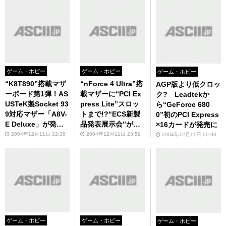
ゲーム・ホビー
ゲーム・ホビー
ゲーム・ホビー
“K8T890”搭載マザ
“nForce 4 Ultra”搭
AGP版より低クロッ
ーボード第1弾！AS
載マザーに“PCI Ex
ク? Leadtekか
USTeK製Socket 93
press Lite”スロッ
ら“GeForce 680
9対応マザー「A8V-
トまで!?“ECS新製
0”初のPCI Express
E Deluxe」が発
品発表展示会”が本
×16カードが発売に
売！
日開催！
2004年12月11日 22:38
2004年12月11日 23:59
2004年12月11日 00:00
ゲーム・ホビー
ゲーム・ホビー
ゲーム・ホビー