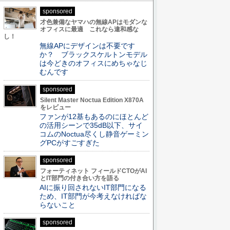
sponsored
才色兼備なヤマハの無線APはモダンな
オフィスに最適 これなら違和感な
し！
無線APにデザインは不要です
か？ ブラックスケルトンモデル
は今どきのオフィスにめちゃなじ
むんです
sponsored
Silent Master Noctua Edition X870A
をレビュー
ファンが12基もあるのにほとんど
の活用シーンで35dB以下、サイ
コムのNoctua尽くし静音ゲーミン
グPCがすごすぎた
sponsored
フォーティネット フィールドCTOがAI
とIT部門の付き合い方を語る
AIに振り回されないIT部門になる
ため、IT部門が今考えなければな
らないこと
sponsored