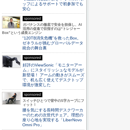
ッフによるサポートで初参加でも
安心
sponsored
ガバナンスの徹底で安全を担保し、AI
活用の促進で目指すのは“トレジャー
Box”という成長エンジン
“120TB消失危機”を救ったBox。
ゼネラルが挑むグローバルデータ
統合の舞台裏
sponsored
好評のViewSonic「モニターアー
ム」にスタイリッシュなモデルが
新登場！ アームの動きがスムーズ
で、机も広く使えてデスクトップ
環境が激変した
sponsored
スイッチひとつで背中のS字カーブにフ
ィット！
腰を気にする長時間デスクワーカ
ーのための次世代チェア。理想の
座り心地を実現する「LiberNovo
Omni Pro」