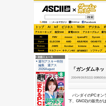
ASCII.jp
ゲーム・
ホビー
トップ
AI
IoT
ビジネス
TECH
デジタル
i
アスキーキッズ
格安SIM
家電ASCII
アスキーグルメ
週刊
FMV
mouse
iiyamaPC
Sycom
PC
ELECOM
AMD
ASUS ROG
Digital
GIGABYTE
JAWS
Acrobat
kintone
Azure
Business
S
JAPANNEXT
マカフィー
キヤノンMJ
ソフマップ
Special
注目ニュース
週刊アスキー特別
編集 週アス
「ガンダムネッ
2026August
2004年09月02日 00時00
バンダイのPCオンラ
下、GNO2)の販売が