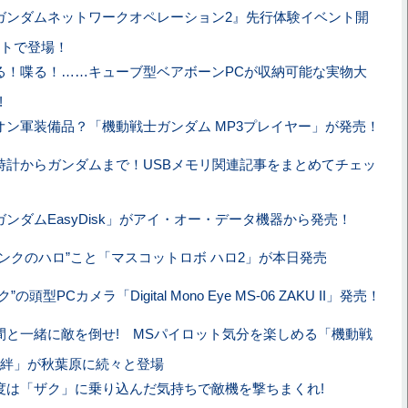
ガンダムネットワークオペレーション2』先行体験イベント開
トで登場！
る！喋る！……キューブ型ベアボーンPCが収納可能な実物大
!
オン軍装備品？「機動戦士ガンダム MP3プレイヤー」が発売！
時計からガンダムまで！USBメモリ関連記事をまとめてチェッ
ガンダムEasyDisk」がアイ・オー・データ機器から発売！
ピンクのハロ”こと「マスコットロボ ハロ2」が本日発売
ク”の頭型PCカメラ「Digital Mono Eye MS-06 ZAKU II」発売！
間と一緒に敵を倒せ! MSパイロット気分を楽しめる「機動戦
絆」が秋葉原に続々と登場
度は「ザク」に乗り込んだ気持ちで敵機を撃ちまくれ!