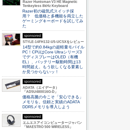
Razer Huntsman V3 HE Magnetic
Tenkeyless 8kHz Keyboard
Razer初の磁気式スイッチ採
用？ 低価格と多機能を両立した
ゲーミングキーボードを試してみ
た
sponsored
STYLE-14FH132-U5-UCSXをレビュー
14型で約0.84kgの超軽量モバイル
PC！CPUはCore Ultraシリーズ3
でディスプレーはOLED（有機
EL）、バッテリー駆動時間は13
時間超え。もう欲しくなる要素し
か見つからないッ！
sponsored
ADATA（エイデータ）
「AD5U480016G-D」
価格高騰の今こそ「安心できる」
メモリを。信頼と実績のADATA
DDR5メモリを導入しよう
sponsored
エムエスアイコンピュータージャパン
「MAESTRO 500 WIRELESS」