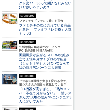
クト比77：36って聞きなじみない
けど使いやすいの？
sponsored
ファミチキ「ファミマ味」も実食
ファミチキの次に売れている商品
が意外！ ファミマ「レジ横」人気
トップ3
sponsored
茨城県龍ヶ崎市産のゲーミング
PC【MADE IN IBARAKI】
田園風景が広がるSTORMの組み
立て工場を見学！プロの早組み
（しかも丁寧）とBTO PCならで
はの特注PCパーツに大興奮
sponsored
ビジネスIT環境が大きく変わる中で、
情シスさんの悩みも変化している？
「IT機器が高すぎる」「熟練メン
バー不在で分からない」… 情シス
さんの“現場の悩み”をエンジニア3
人に聞いてみた
sponsored