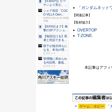
【9,800円】ビー
サンより安心、ス
「ガンダムネット
ニー...
シェア別荘「COC
O VILLA Own...
【関連記事】
COCO VILLA on GOE
THE
【取材協力】
【8月9日まで】衝
OVERTOP
撃のSFアクション
『G...
T-ZONE.
【毎回泣ける】死
者と対話できる送
り人の成...
部下が指示待ちに
なる、本当の理
由。23年...
ビズヒント
管理職に求められ
るAI活用。最低限
やるべ...
ビズヒント
本記事はアフィ
「
ゲーム・ホビー