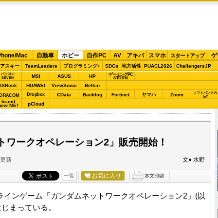
Phone/Mac
自動車
ホビー
自作PC
AV
アキバ
スマホ
ゲ
スタートアップ
アスキー
TeamLeaders
プログラミング+
SDGs
地方活性
PUACL2026
ChallengersJP
パソコン
ゲーミングPC
MSI
ASUS
HP
STORM
SEVEN
ASRock
HUAWEI
ViewSonic
Belkin
ソフトバンクの
Dropbox
CData
Backlog
Fortinet
ヤマハ
Zoom
ORACOM
IoT
brand
pCloud
new ME!
トワークオペレーション2」販売開始！
分更新
文● 水野
お気に入り
一覧
インゲーム「ガンダムネットワークオペレーション2」(以
はじまっている。