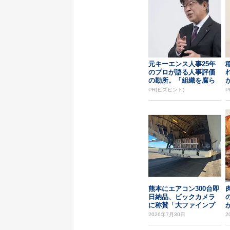
元キーエンス人事25年
のプロが語る人事評価
の勘所。「組織を腐ら
せるNG評価」とは...
PR(ビズヒント)
P
熊本にエアコン300台即
日納品、ビックカメラ
に称賛「大ファインプ
レー」
2026年7月30日
2