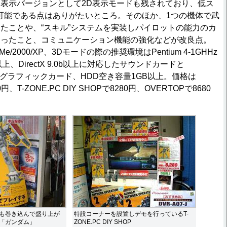
表示バージョンとして2D表示モードも残されており、低ス
可能である点はありがたいところ。そのほか、1つの機体で武
たことや、“スキル”システムを実装しパイロットの能力のカ
なったこと、コミュニケーション機能の強化などが改良点。
e/2000/XP、3Dモードの際の推奨環境はPentium 4-1GHHz
上、DirectX 9.0b以上に対応したサウンドカードと
3Dグラフィックカード、HDD空き容量1GB以上。価格は
0円、T-ZONE.PC DIY SHOPで8280円、OVERTOPで8680
も巻き込んで盛り上が
特設コーナーを設置しデモを行っているT-
「ガンダム」
ZONE.PC DIY SHOP