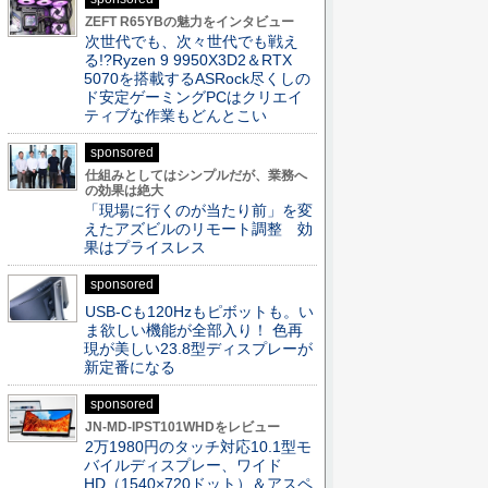
ZEFT R65YBの魅力をインタビュー
次世代でも、次々世代でも戦え
る!?Ryzen 9 9950X3D2＆RTX
5070を搭載するASRock尽くしの
ド安定ゲーミングPCはクリエイ
ティブな作業もどんとこい
sponsored
仕組みとしてはシンプルだが、業務へ
の効果は絶大
「現場に行くのが当たり前」を変
えたアズビルのリモート調整 効
果はプライスレス
sponsored
USB-Cも120Hzもピボットも。い
ま欲しい機能が全部入り！ 色再
現が美しい23.8型ディスプレーが
新定番になる
sponsored
JN-MD-IPST101WHDをレビュー
2万1980円のタッチ対応10.1型モ
バイルディスプレー、ワイド
HD（1540×720ドット）＆アスペ