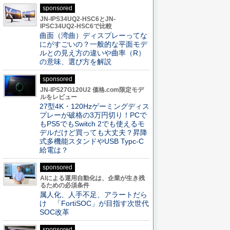
sponsored
JN-IPS34UQ2-HSC6とJN-
IPSC34UQ2-HSC6で比較
曲面（湾曲）ディスプレーってな
にがすごいの？一般的な平面モデ
ルとの見え方の違いや曲率（R）
の意味、選び方を解説
sponsored
JN-IPS27G120U2 価格.com限定モデ
ルをレビュー
27型4K・120Hzゲーミングディス
プレーが破格の3万円切り！PCで
もPS5でもSwitch 2でも使えるモ
デルだけど買っても大丈夫？昇降
式多機能スタンドやUSB Typc-C
給電は？
sponsored
AIによる運用自動化は、企業が生き残
るための必須条件
属人化、人手不足、アラートだら
け 「FortiSOC」が目指す次世代
SOC改革
sponsored