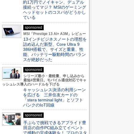
約1万円でノイキャン、デュアル
接続ってマジ？ MSIのゲーミング
ヘッドセットのコスパがどうかし
ている
sponsored
MSI「Prestige 13 AI+ A3M」レビュー
13インチビジネスノートの理想を
詰め込んだ新型、Core Ultra 9
386H搭載で、サイズと重量、性
能、バッテリー駆動時間のバラン
スが絶妙だった
sponsored
シリーズ最小・最軽量、申し込みから
最短4営業日。モバイル通信対応でキャ
ッシュレス導入のハードルを下げる
キャッシュレス決済の利用シーン
を広げる 三井住友カードの
「stera terminal light」とソフト
バンクのIoT回線
sponsored
手ぶらで挑戦できるアプライド豊
田店の自作PC組み立てイベント
で感動の完成体験を！ プロのスタ