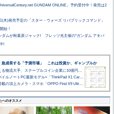
niversalCentury.net GUNDAM ONLINE」予約受付中！発売は2
7日(木)発売予定の「スター・ウォーズ リパブリックコマンド」
モ開始！
ンダムが秋葉原ジャック! フレッツ光主催の“ガンダム アキバ
中!
、急成長する「予測市場」 これは投資か、ギャンブルか
アマゾン配送を支える物流大手、ステーブルコイン企業に10億円投資のワケ
あこがれの旗艦モバイルノートPC最新モデル=「ThinkPad X1 Carbon Gen 14 Aura Edition」実機レビュー
ハッセルブラッド搭載の頂上カメラ・スマホ「OPPO Find X9 Ultra」実写レビュー=プロが本気で徹底撮影しました!!
たへのオススメ