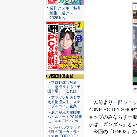
週刊アスキー特別
編集 週アス
2026July
ASCII倶楽部
・プロ野球も対象
に、急成長する「予
本
測市場」 これは…
・アマゾン配送を支
以前より
一部ショ
える物流大手、ステ
ーブルコイン企業…
ZONE.PC DIY
・あこがれの旗艦モ
ョップのみならず一
バイルノートPC最新
モデル=「ThinkPa…
がは「ガンダム」と
・ハッセルブラッド
今回の「GNO2」の
搭載の頂上カメラ・
スマホ「OPPO Fin…