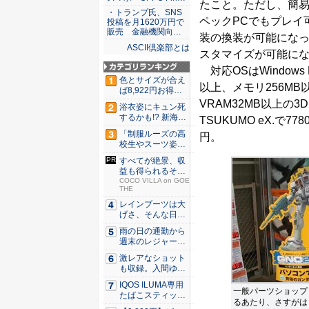
たこと。ただし、簡易
・トランプ氏、SNS
ペックPCでもプレイ
投稿を月1620万円で
販売 金融機関向…
装の換装が可能になっ
ASCII倶楽部とは
スタマイズが可能に
対応OSはWindows M
色とサイズが合え
以上、メモリ256MB以
ば8,922円お得！
メ...
VRAM32MB以上の
浴衣姿にキュン死
するかも!? 新海ま
TSUKUMO eX.で778
きが...
「制服ルーズの高
円。
校生やスーツ姿の
OLを演...
すべてが絶景、収
益も得られるその
仕組みと...
COCO VILLA on GOE
THE
レインブーツは大
げさ、そんな日
に！ ミズ...
雨の日の通勤から
週末のレジャーま
で快適！...
激レアなショット
も収録。入間ゆい
が34周...
IQOS ILUMA専用
一般パーツショップ
たばこスティッ
るあたり、さすがは
ク...