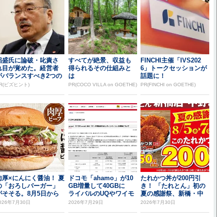
稲盛氏に論破・叱責さ
すべてが絶景、収益も
FINCHI主催「IVS202
れ目が覚めた。経営者
得られるその仕組みと
6」トークセッションが
がバランスすべき2つの
は
話題に！
背反
R(ビズヒント)
PR(COCO VILLA on GOETHE)
PR(FINCHI on GOETHE)
肉厚×にんにく醤油！ 夏
ドコモ「ahamo」が10
たれかつ丼が200円引
の「おろしバーガー」
GB増量して40GBに
き！ 「たれとん」初の
がそそる。8月5日から
ライバルのUQやワイモ
夏の感謝祭、新橋・中
バを意識...
野北口で開催
026年7月30日
2026年7月29日
2026年7月30日