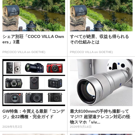
シェア別荘「COCO VILLA Own
すべてが絶景、収益も得られる
ers」3選
その仕組みとは
PR(COCO VILLA on GOETHE)
PR(COCO VILLA on GOETHE)
GW特集：今買える最新「コンデ
最大8100mmの手持ち撮影って
ジ」全22機種・完全ガイド
マジ!? 超望遠テレコン対応の怪
物スマホ「viv...
2026年5月2日
2026年5月14日