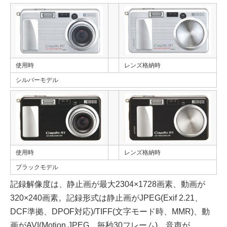
使用時
レンズ格納時
シルバーモデル
使用時
レンズ格納時
ブラックモデル
記録解像度は、静止画が最大2304×1728画素、動画が
320×240画素。記録形式は静止画がJPEG(Exif 2.21、
DCF準拠、DPOF対応)/TIFF(文字モード時、MMR)、動
画がAVI(Motion JPEG、毎秒30フレーム)、音声が