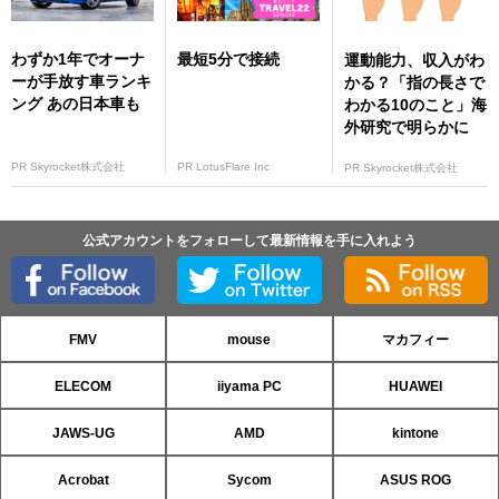
わずか1年でオーナ
最短5分で接続
運動能力、収入がわ
ーが手放す車ランキ
かる？「指の長さで
ング あの日本車も
わかる10のこと」海
外研究で明らかに
PR Skyrocket株式会社
PR LotusFlare Inc
PR Skyrocket株式会社
公式アカウントをフォローして最新情報を手に入れよう
FMV
mouse
マカフィー
ELECOM
iiyama PC
HUAWEI
JAWS-UG
AMD
kintone
Acrobat
Sycom
ASUS ROG