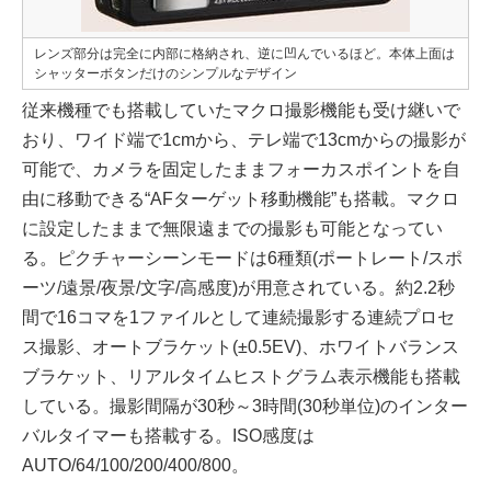
レンズ部分は完全に内部に格納され、逆に凹んでいるほど。本体上面は
シャッターボタンだけのシンプルなデザイン
従来機種でも搭載していたマクロ撮影機能も受け継いで
おり、ワイド端で1cmから、テレ端で13cmからの撮影が
可能で、カメラを固定したままフォーカスポイントを自
由に移動できる“AFターゲット移動機能”も搭載。マクロ
に設定したままで無限遠までの撮影も可能となってい
る。ピクチャーシーンモードは6種類(ポートレート/スポ
ーツ/遠景/夜景/文字/高感度)が用意されている。約2.2秒
間で16コマを1ファイルとして連続撮影する連続プロセ
ス撮影、オートブラケット(±0.5EV)、ホワイトバランス
ブラケット、リアルタイムヒストグラム表示機能も搭載
している。撮影間隔が30秒～3時間(30秒単位)のインター
バルタイマーも搭載する。ISO感度は
AUTO/64/100/200/400/800。