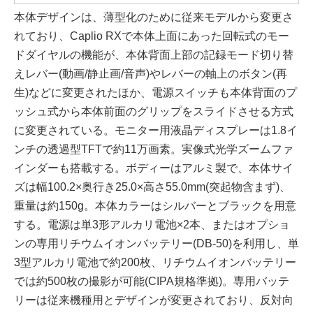
本体デザインは、薄型化のために従来モデルから変更さ
れており、Caplio RXで本体上面にあった回転式のモー
ドダイヤルの機能が、本体背面上部の記録モード切り替
えレバー(動画/静止画/音声)やレバーの軸上のボタン(再
生)などに変更されたほか、電源スイッチも本体背面のプ
ッシュ式から本体前面のグリップをスライドさせる方式
に変更されている。モニター用液晶ディスプレーは1.8イ
ンチの透過型TFTで約11万画素。実像式光学ズームファ
インダーも搭載する。ボディーはアルミ製で、本体サイ
ズは幅100.2×奥行き25.0×高さ55.0mm(突起物含まず)、
重量は約150g。本体カラーはシルバーとブラックを用意
する。電源は単3形アルカリ電池×2本、またはオプショ
ンの専用リチウムイオンバッテリー(DB-50)を利用し、単
3型アルカリ電池で約200枚、リチウムイオンバッテリー
では約500枚の撮影が可能(CIPA規格準拠)。専用バッテ
リーは従来機種用とデザインが変更されており、反対向