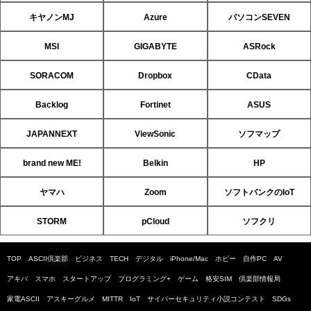
キヤノンMJ
Azure
パソコンSEVEN
MSI
GIGABYTE
ASRock
SORACOM
Dropbox
CData
Backlog
Fortinet
ASUS
JAPANNEXT
ViewSonic
ソフマップ
brand new ME!
Belkin
HP
ヤマハ
Zoom
ソフトバンクのIoT
STORM
pCloud
ソフクリ
TOP
ASCII倶楽部
ビジネス
TECH
デジタル
iPhone/Mac
ホビー
自作PC
AV
アキバ
スマホ
スタートアップ
プログラミング+
ゲーム
格安SIM
倶楽部情報局
家電ASCII
アスキーグルメ
MITTR
IoT
サイバーセキュリティ小説コンテスト
SDGs