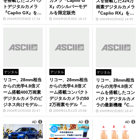
を搭載したコンパク
カメラ『Caplio G
ズを搭載した324万
トデジタルカメラ
X』のシルバーモデ
画素デジタルカメラ
『Caplio GX』を発
ルを限定販売
『Caplio RX』を発
表
売
2004年05月06日 17:34
2004年06月28日 18:12
2004年03月04日 14:55
デジタル
デジタル
デジタル
リコー、28mm相当
リコー、28mm相当
リコー、28mm相当
からの光学4.8倍ズ
からの光学4.8倍ズ
からの光学4.8倍ズ
ーム搭載400万画素
ーム搭載コンパクト
ームを搭載したコン
デジタルカメラのビ
デジタルカメラの50
パクトデジタルカメ
ジネス向けモデル
2万画素モデル『Ca
ラの最新機種『Capl
『Caplio R1S』を
plio R1V』を発売
io R2』を発売――
2004年10月20日 20:47
2005年01月11日 15:08
2005年02月28日 16:47
発売
2.5インチ液晶を搭
AD
AD
AD
載