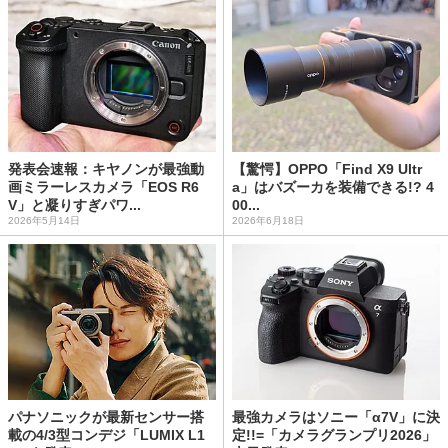
発表会速報：キヤノンが最強動
【驚愕】OPPO「Find X9 Ultr
画ミラーレスカメラ「EOS R6
a」はバズーカを装備できる!? 4
V」と凝りすぎパワ...
00...
2026年5月14日
2026年6月18日
パナソニックが最新センサー搭
最強カメラはソニー「α7V」に決
載の4/3型コンデジ「LUMIX L1
定!!=「カメラグランプリ2026」