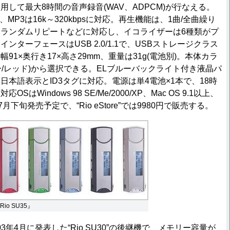
して最大8時間の音声録音(WAV、ADPCM)が行なえる。
ps、MP3は16k～320kbpsに対応。再生機能は、1曲/全曲繰り
ランダムリピートなどに対応し、イコライザーは6種類がプ
ンターフェースはUSB 2.0/1.1で、USBストレージクラス
91×奥行き17×高さ29mm、重量は31g(電池別)。本体カラ
ー/レッド)から選択できる。ELブルーバックライト付き液晶パ
日本語表示とID3タグに対応。電源は単4電池×1本で、18時
はWindows 98 SE/Me/2000/XP、Mac OS 9.1以上、
上。7月下旬発売予定で、“Rio eStore”では9980円で販売する。
Rio SU35』
2003年4月に発表した“Rio SU30”の後継機で、メモリー容量が