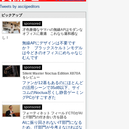
Tweets by asciijpeditors
ピックアップ
sponsored
才色兼備なヤマハの無線APはモダンな
オフィスに最適 これなら違和感な
し！
無線APにデザインは不要です
か？ ブラックスケルトンモデル
は今どきのオフィスにめちゃなじ
むんです
sponsored
Silent Master Noctua Edition X870A
をレビュー
ファンが12基もあるのにほとんど
の活用シーンで35dB以下、サイ
コムのNoctua尽くし静音ゲーミン
グPCがすごすぎた
sponsored
フォーティネット フィールドCTOがAI
とIT部門の付き合い方を語る
AIに振り回されないIT部門になる
ため、IT部門が今考えなければな