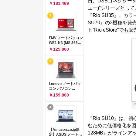
日、USBコネクターを
コン 15-fd 15.6イン
￥181,469
チ インテル Core 5
ユー)”シリーズとして、
120U メモリ16GB
『Rio SU35』、
2
SSD512GB
Windows 11
SU70』の3機種を
Microsoft Office
ト“Rio eStore”で
2024搭載 WPS
Office搭載 カメラシ
FMV ノートパソコン
ャッター 指紋認証 薄
WE1-K3 (MS 365
型 Copilotキー搭載
Personal/Copilotキ
￥125,800
ナチュラルシルバー
ー搭載/Win 11/15.6
(BJ0M5PA-AAAI)
型/Core
3
i5/16GB/SSD
512GB/ホワイト)
FMVWK3E15W_AZ
Lenovo ノートパソ
コン パソコン
IdeaPad Slim 3 14.0
￥159,800
インチ AMD
Ryzen™ 5 8640HS
『
4
メモリ16GB
SSD512GB
『Rio SU10』は
Microsoft 365 試用
版 Windows11 バッ
むために低価格化を図っ
テリー駆動12.6時間
【Amazon.co.jp限
128MB』がラインアップさ
重量1.39kg ルナグレ
定】ASUS ノートパ