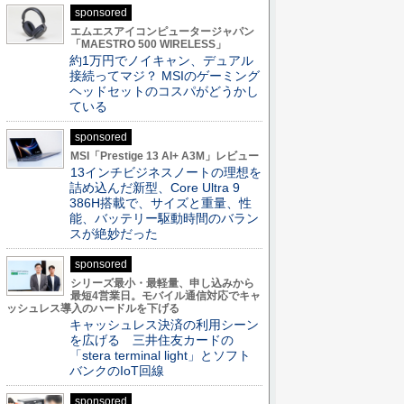
sponsored
エムエスアイコンピュータージャパン
「MAESTRO 500 WIRELESS」
約1万円でノイキャン、デュアル
接続ってマジ？ MSIのゲーミング
ヘッドセットのコスパがどうかし
ている
sponsored
MSI「Prestige 13 AI+ A3M」レビュー
13インチビジネスノートの理想を
詰め込んだ新型、Core Ultra 9
386H搭載で、サイズと重量、性
能、バッテリー駆動時間のバラン
スが絶妙だった
sponsored
シリーズ最小・最軽量、申し込みから
最短4営業日。モバイル通信対応でキャ
ッシュレス導入のハードルを下げる
キャッシュレス決済の利用シーン
を広げる 三井住友カードの
「stera terminal light」とソフト
バンクのIoT回線
sponsored