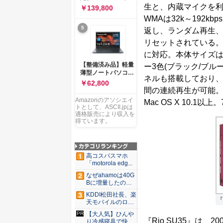
ー 83K9003JJP ノー
ソコン Vivobook 15
生と、内蔵マイクを利用
￥139,800
トPC
M1502NAQ 15.6イ
WMAは32k～192kb
ンチ AMD Ryzen 7
5
170 メモリ16GB
返し、ランダム再生、
SSD 512GB
リセットされている。イ
Microsoft 365
Personal (24か月版)
に対応。本体サイズは幅
搭載 Windows 11 重
【整備済み品】軽量
ー3色(ブラック/ブル
量1.7kg Wi-Fi 6E ク
薄型ノートパソコン
ワイエットブルー
ネルも搭載しており、
dynabook G83 ■
￥62,800
M1502NAQ-
13.3型
間の連続再生が可能。対応OS
R7165BUWS
FHD(1920x1080) -
Amazonのアソシエイ
Mac OS X 10.1以
高性能第11世代Core
トとして、ASCII.jpは
i5-1135G7 - メモリ
適格販売により収入を
16GB - SSD 256GB
得ています。
- Webカメラ -
WiFi&Bluetooth -
USB Type-C - MS
Office 2021 - Win11
高コスパスマホ
搭載
「motorola edg...
なぜahamoは40G
Bに増量したの
か ...
KDDI松田社長、楽
『
天モバイルのロー
ミン...
【大人気】ひんや
『Rio SU35』は、
り冷感寝具で快適