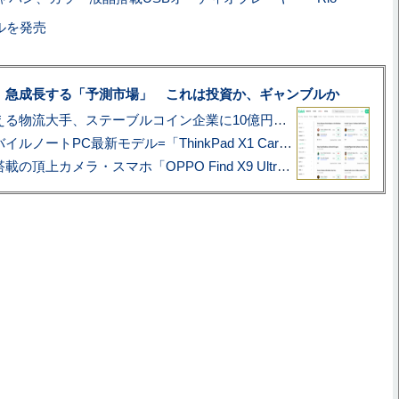
デルを発売
、急成長する「予測市場」 これは投資か、ギャンブルか
アマゾン配送を支える物流大手、ステーブルコイン企業に10億円投資のワケ
あこがれの旗艦モバイルノートPC最新モデル=「ThinkPad X1 Carbon Gen 14 Aura Edition」実機レビュー
ハッセルブラッド搭載の頂上カメラ・スマホ「OPPO Find X9 Ultra」実写レビュー=プロが本気で徹底撮影しました!!