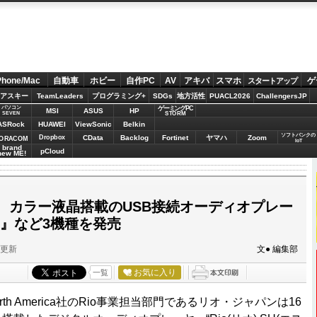
Phone/Mac
自動車
ホビー
自作PC
AV
アキバ
スマホ
ゲ
スタートアップ
アスキー
TeamLeaders
プログラミング+
SDGs
地方活性
PUACL2026
ChallengersJP
パソコン
ゲーミングPC
MSI
ASUS
HP
STORM
SEVEN
ASRock
HUAWEI
ViewSonic
Belkin
ソフトバンクの
Dropbox
CData
Backlog
Fortinet
ヤマハ
Zoom
ORACOM
IoT
brand
pCloud
new ME!
、カラー液晶搭載のUSB接続オーディオプレー
70』など3機種を発売
分更新
文● 編集部
お気に入り
一覧
rks North America社のRio事業担当部門であるリオ・ジャパンは16