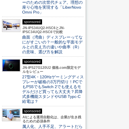
ーのための次世代チェア。理想の
座り心地を実現する「LiberNovo
Omni Pro」
sponsored
JN-IPS34UQ2-HSC6とJN-
IPSC34UQ2-HSC6で比較
曲面（湾曲）ディスプレーってな
にがすごいの？一般的な平面モデ
ルとの見え方の違いや曲率（R）
の意味、選び方を解説
sponsored
JN-IPS27G120U2 価格.com限定モデ
ルをレビュー
27型4K・120Hzゲーミングディス
プレーが破格の3万円切り！PCで
もPS5でもSwitch 2でも使えるモ
デルだけど買っても大丈夫？昇降
式多機能スタンドやUSB Typc-C
給電は？
sponsored
AIによる運用自動化は、企業が生き残
るための必須条件
属人化、人手不足、アラートだら