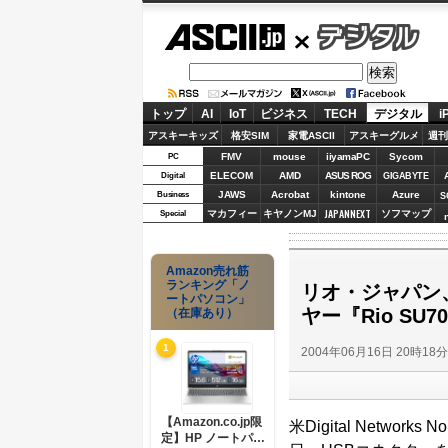
ASCII.jp
デジタル
トップ
AI
IoT
ビジネス
TECH
デジタル
i
アスキーキッズ
格安SIM
家電ASCII
アスキーグルメ
週刊
FMV
mouse
iiyamaPC
Sycom
PC
ELECOM
AMD
ASUS ROG
Digital
GIGABYTE
JAWS
Acrobat
kintone
Azure
Business
S
JAPANNEXT
マカフィー
キヤノンMJ
ソフマップ
Special
Amazon売れ筋
ランキング「ノ
リオ・ジャパン
ートパソコン」
ヤー『Rio SU
（在庫あり）
1
2004年06月16日 20時18
【Amazon.co.jp限
米Digital Netwo
定】HP ノートパソ