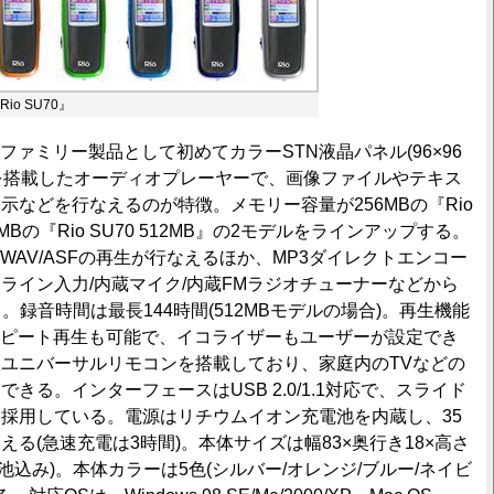
Rio SU70』
Rioファミリー製品として初めてカラーSTN液晶パネル(96×96
色)を搭載したオーディオプレーヤーで、画像ファイルやテキス
示などを行なえるのが特徴。メモリー容量が256MBの『Rio
12MBの『Rio SU70 512MB』の2モデルをラインアップする。
P3/WAV/ASFの再生が行なえるほか、MP3ダイレクトエンコー
ライン入力/内蔵マイク/内蔵FMラジオチューナーなどから
。録音時間は最長144時間(512MBモデルの場合)。再生機能
のリピート再生も可能で、イコライザーもユーザーが設定でき
ユニバーサルリモコンを搭載しており、家庭内のTVなどの
きる。インターフェースはUSB 2.0/1.1対応で、スライド
採用している。電源はリチウムイオン充電池を内蔵し、35
る(急速充電は3時間)。本体サイズは幅83×奥行き18×高さ
(電池込み)。本体カラーは5色(シルバー/オレンジ/ブルー/ネイビ