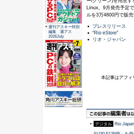
ー/グリーン)を用意する。対
Linux。9月発売予定で、
ルを3万4800円で販
プレスリリース
週刊アスキー特別
編集 週アス
“Rio eStore”
2026July
リオ・ジャパン
本記事はアフィ
Rio J
デジタル
SU30 512MB』を