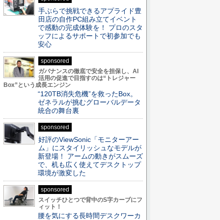
手ぶらで挑戦できるアプライド豊
田店の自作PC組み立てイベント
で感動の完成体験を！ プロのスタ
ッフによるサポートで初参加でも
安心
sponsored
ガバナンスの徹底で安全を担保し、AI
活用の促進で目指すのは“トレジャー
Box”という成長エンジン
“120TB消失危機”を救ったBox。
ゼネラルが挑むグローバルデータ
統合の舞台裏
sponsored
好評のViewSonic「モニターアー
ム」にスタイリッシュなモデルが
新登場！ アームの動きがスムーズ
で、机も広く使えてデスクトップ
環境が激変した
sponsored
スイッチひとつで背中のS字カーブにフ
ィット！
腰を気にする長時間デスクワーカ