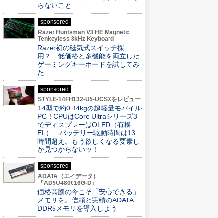
らないこと
sponsored
Razer Huntsman V3 HE Magnetic
Tenkeyless 8kHz Keyboard
Razer初の磁気式スイッチ採
用？ 低価格と多機能を両立した
ゲーミングキーボードを試してみ
た
sponsored
STYLE-14FH132-U5-UCSXをレビュー
14型で約0.84kgの超軽量モバイル
PC！CPUはCore Ultraシリーズ3
でディスプレーはOLED（有機
EL）、バッテリー駆動時間は13
時間超え。もう欲しくなる要素し
か見つからないッ！
sponsored
ADATA（エイデータ）
「AD5U480016G-D」
価格高騰の今こそ「安心できる」
メモリを。信頼と実績のADATA
DDR5メモリを導入しよう