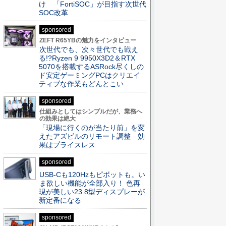
け 「FortiSOC」が目指す次世代
SOC改革
sponsored
ZEFT R65YBの魅力をインタビュー
次世代でも、次々世代でも戦え
る!?Ryzen 9 9950X3D2＆RTX
5070を搭載するASRock尽くしの
ド安定ゲーミングPCはクリエイ
ティブな作業もどんとこい
sponsored
仕組みとしてはシンプルだが、業務へ
の効果は絶大
「現場に行くのが当たり前」を変
えたアズビルのリモート調整 効
果はプライスレス
sponsored
USB-Cも120Hzもピボットも。い
ま欲しい機能が全部入り！ 色再
現が美しい23.8型ディスプレーが
新定番になる
sponsored