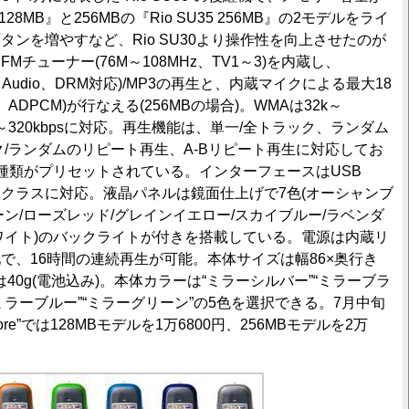
5 128MB』と256MBの『Rio SU35 256MB』の2モデルをライ
タンを増やすなど、Rio SU30より操作性を向上させたのが
Mチューナー(76M～108MHz、TV1～3)を内蔵し、
edia Audio、DRM対応)/MP3の再生と、内蔵マイクによる最大18
ADPCM)が行なえる(256MBの場合)。WMAは32k～
16k～320kbpsに対応。再生機能は、単一/全トラック、ランダム
ク/ランダムのリピート再生、A-Bリピート再生に対応してお
種類がプリセットされている。インターフェースはUSB
レージクラスに対応。液晶パネルは鏡面仕上げで7色(オーシャンブ
ーン/ローズレッド/グレインイエロー/スカイブルー/ラベンダ
ワイト)のバックライトが付きを搭載している。電源は内蔵リ
で、16時間の連続再生が可能。本体サイズは幅86×奥行き
量は40g(電池込み)。本体カラーは“ミラーシルバー”“ミラーブラ
“ミラーブルー”“ミラーグリーン”の5色を選択できる。7月中旬
tore”では128MBモデルを1万6800円、256MBモデルを2万