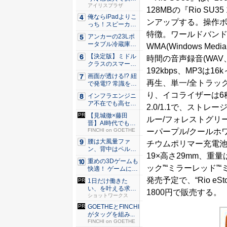
な睡眠を...
アイリスプラザ
128MBの『Rio SU3
俺ならiPadよりこ
ンアップする。操作ボ
っち！スピーカー
9個...
特徴。ワールドバンドF
アンカーの23Lポ
ータブル冷蔵庫が
WMA(Windows M
Ama...
【決定版】ミドル
時間の音声録音(WAV、
クラスのスマート
192kbps、MP3は
フォンの...
画面が透ける!? 紐
再生、単一/全トラッ
で発電!? 常識を
ぶ...
り、イコライザーは6
インフラエンジニ
ア不在でも高セキ
2.0/1.1で、スト
ュリティ...
【見城徹×藤田
ルー/フォレストグリ
晋】AI時代でも変
ーパープル/クールホ
わらない...
FINCHI on GOETHE
腰は大風量ファ
チウムポリマー充電池
ン、背中はペルチ
19×高さ29mm、重
ェ冷却。ダ...
重めの3Dゲームも
ック”“ミラーレッド”
快適！ ゲームに強
いH...
発売予定で、“Rio eS
1日だけ働きた
い、を叶える求人
1800円で販売する。
サイト
ショットワークス
GOETHEとFINCHI
がタッグを組み...
FINCHI on GOETHE