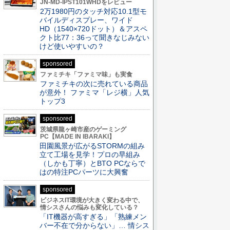
JN-MD-IPST101WHDをレビュー
2万1980円のタッチ対応10.1型モ
バイルディスプレー、ワイド
HD（1540×720ドット）＆アスペ
クト比77：36って聞きなじみない
けど使いやすいの？
sponsored
ファミチキ「ファミマ味」も実食
ファミチキの次に売れている商品
が意外！ ファミマ「レジ横」人気
トップ3
sponsored
茨城県龍ヶ崎市産のゲーミング
PC【MADE IN IBARAKI】
田園風景が広がるSTORMの組み
立て工場を見学！プロの早組み
（しかも丁寧）とBTO PCならで
はの特注PCパーツに大興奮
sponsored
ビジネスIT環境が大きく変わる中で、
情シスさんの悩みも変化している？
「IT機器が高すぎる」「熟練メン
バー不在で分からない」… 情シス