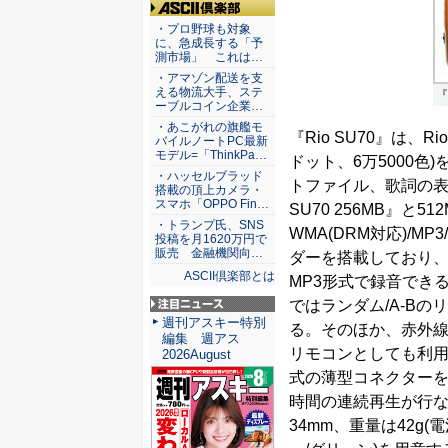
ASCII倶楽部
・プロ野球も対象
に、急成長する「予
測市場」 これは…
・アマゾン配送を支
える物流大手、ステ
『
ーブルコイン企業…
・あこがれの旗艦モ
『Rio SU70』は、
バイルノートPC最新
モデル=「ThinkPa…
ドット、6万5000
・ハッセルブラッド
トファイル、歌詞の表
搭載の頂上カメラ・
スマホ「OPPO Fin…
SU70 256MB』と5
・トランプ氏、SNS
WMA(DRM対応)/M
投稿を月1620万円で
販売 金融機関向…
ダーを搭載しており、
ASCII倶楽部とは
MP3形式で録音できる
ではランダム/A-B
注目ニュース
週刊アスキー特別
る。そのほか、赤外線
編集 週アス
リモコンとしても利用で
2026August
式の薄型コネクターを
時間の連続再生が行なえ
34mm、重量は42g