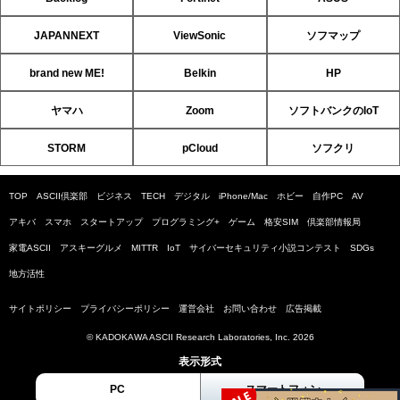
JAPANNEXT
ViewSonic
ソフマップ
brand new ME!
Belkin
HP
ヤマハ
Zoom
ソフトバンクのIoT
STORM
pCloud
ソフクリ
TOP
ASCII倶楽部
ビジネス
TECH
デジタル
iPhone/Mac
ホビー
自作PC
AV
アキバ
スマホ
スタートアップ
プログラミング+
ゲーム
格安SIM
倶楽部情報局
家電ASCII
アスキーグルメ
MITTR
IoT
サイバーセキュリティ小説コンテスト
SDGs
地方活性
サイトポリシー
プライバシーポリシー
運営会社
お問い合わせ
広告掲載
© KADOKAWA ASCII Research Laboratories, Inc. 2026
表示形式
PC
スマートフォン