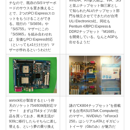
NVIDIA、ATI参入前は、VIA、SiS
チなので、既存のSiSマザーボ
と並ぶチップセット御三家とし
ードのサウスを置き換えるこ
て知られたALiのチップセット部
とで、2つのPCI Expressスロ
門を独立させてできたのが台湾
ットをもうけることができ
ULi Electronics社。同社も
る。現行の『SiS656』や
Pentium 4用PCI Express＆
『SiS755』マザーにこの
DDR2チップセット『M1685』
『SiS965』を組み合わせれ
を開発している。なんとAGPも
ば、安価なPCI Express対応
出せるようだ
（といってもx1だけだが）マ
ザーが作れるというわけだ
asrock社が製造するという仰
天のソケット754/939両対応マ
謎の“CK804チップセット”を搭載
ザー！ まずは754タイプの製
する台湾ASUSTeK Computer社
品を買っておき、将来主流が
のマザー。NVIDIAの『nForce3
939に移行したらそちらに差し
250』はシリアルATAとギガビッ
替える、という夢の乗り換え
トイーサ（Gbのみ）が魅力だ