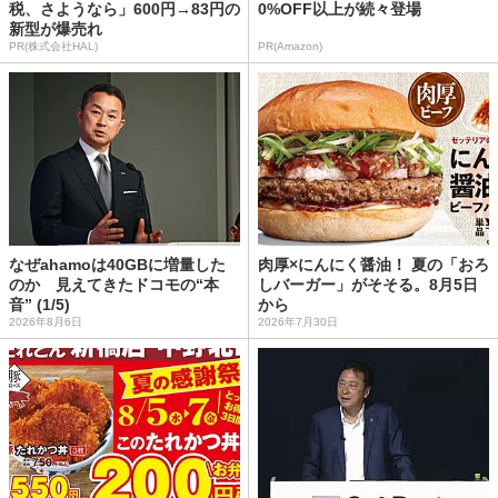
税、さようなら」600円→83円の
0%OFF以上が続々登場
新型が爆売れ
PR(株式会社HAL)
PR(Amazon)
なぜahamoは40GBに増量した
肉厚×にんにく醤油！ 夏の「おろ
のか 見えてきたドコモの“本
しバーガー」がそそる。8月5日
音” (1/5)
から
2026年8月6日
2026年7月30日