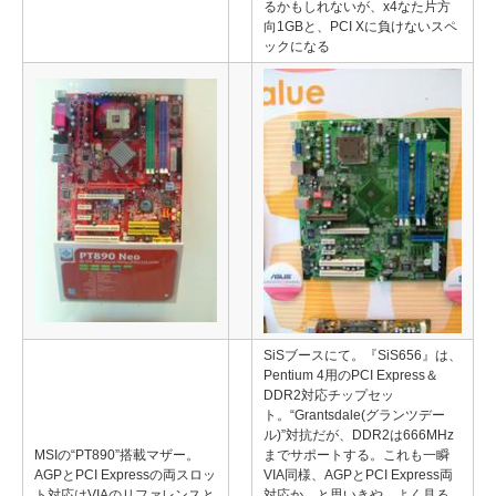
るかもしれないが、x4なた片方
向1GBと、PCI Xに負けないスペ
ックになる
SiSブースにて。『SiS656』は、
Pentium 4用のPCI Express＆
DDR2対応チップセッ
ト。“Grantsdale(グランツデー
ル)”対抗だが、DDR2は666MHz
MSIの“PT890”搭載マザー。
までサポートする。これも一瞬
AGPとPCI Expressの両スロッ
VIA同様、AGPとPCI Express両
ト対応はVIAのリファレンスと
対応か、と思いきや、よく見る