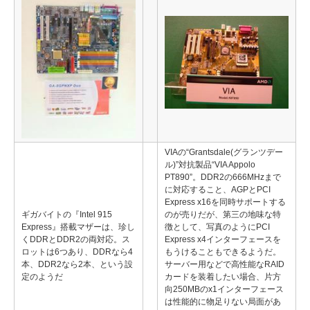
VIAの“Grantsdale(グランツデー
ル)”対抗製品“VIA Appolo
PT890”。DDR2の666MHzまで
に対応すること、AGPとPCI
Express x16を同時サポートする
ギガバイトの『Intel 915
のが売りだが、第三の地味な特
Express』搭載マザーは、珍し
徴として、写真のようにPCI
くDDRとDDR2の両対応。ス
Express x4インターフェースを
ロットは6つあり、DDRなら4
もうけることもできるようだ。
本、DDR2なら2本、という設
サーバー用などで高性能なRAID
定のようだ
カードを装着したい場合、片方
向250MBのx1インターフェース
は性能的に物足りない局面があ