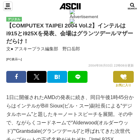
デジタル
【COMPUTEX TAIPEI 2004 Vol.2】インテルは
i915とi925Xを発表、会場はグランツデールマザー
だらけ！
文● アスキープラス編集部 野口岳郎
[PC表示へ]
2004年06月03日 22時08分更新
お気に入り
1日に開催されたAMDの発表に続き、同日午後1時45分か
らはインテルがBill Sioux(ビル・スー)副社長による“デジ
タルホーム”と題したキーノートスピーチを展開。その中
で、ながらくコードネームで“Alderwood(オルダーウッ
ド)”“Grantsdale(グランツデール)”と呼ばれてきた次世代
チップセットの正式名称がそれぞれ『Intel 925X