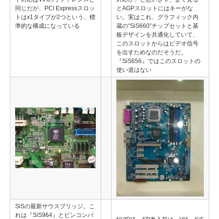
同じだが、PCI Expressスロッ
とAGPスロットにはキーがな
トはx1タイプが2つという、標
い。実はこれ、グラフィック内
準的な構成になっている
蔵の“SiS660”チップセットと基
板デザインを共通化していて、
このスロットからはビデオ信号
を出すためなのだそうだ。
『SiS656』ではこのスロットの
使い道はない
SiSの最新サウスブリッジ。こ
れは『SiS964』とピンコンパ