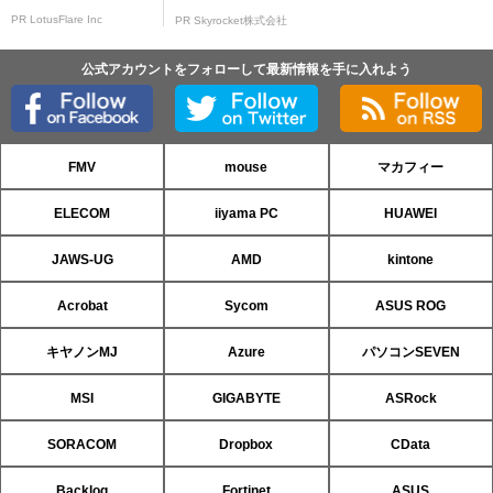
PR LotusFlare Inc
PR Skyrocket株式会社
公式アカウントをフォローして最新情報を手に入れよう
FMV
mouse
マカフィー
ELECOM
iiyama PC
HUAWEI
JAWS-UG
AMD
kintone
Acrobat
Sycom
ASUS ROG
キヤノンMJ
Azure
パソコンSEVEN
MSI
GIGABYTE
ASRock
SORACOM
Dropbox
CData
Backlog
Fortinet
ASUS