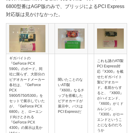
6800型番はAGP版のみで、ブリッジによるPCI Express
対応版は見かけなかった。
ギガバイトの
これも謎のATI製
『GeForce PCX
PCI Express対
5900』のボード。同
応『X300』を載
社に限らず、大部分の
せたギガバイト
ビデオカードメーカー
聞いたことのな
製ビデオカー
各社は、『GeForce
いATI製
ド。名前からす
PCX
『X600』なるチ
ると、『X800』
5900/5750/5300』を
ップを搭載した
がハイエンド、
セットで展示していた
ビデオカードが
『X600』がミド
が、『GeForce PCX
展示中。バスは
ルレンジ、
6800』と、ローエン
PCI Expressだ
『X300』がロー
ド向けとされる
エンドというこ
『GeForce PCX
とになるのだろ
4300』の展示は見か
うか