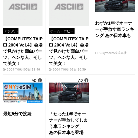
わずか1年でオーナ
ーが手放す車ランキ
デジタル
ゲーム・ホビー
ング あの日本車も
【COMPUTEX TAIP
【COMPUTEX TAIP
EI 2004 Vol.4】会場
EI 2004 Vol.4】会場
で見かけた面白パー
で見かけた面白パー
PR Skyrocket株式会社
ツ、ヘンな人、そし
ツ、ヘンな人、そし
て美女！
て美女！
2004年06月05日 18:46
2004年06月07日 19:59
AD
AD
最短5分で接続
「たった1年でオー
ナーが手放してしま
う車ランキング」
あの日本車も登場