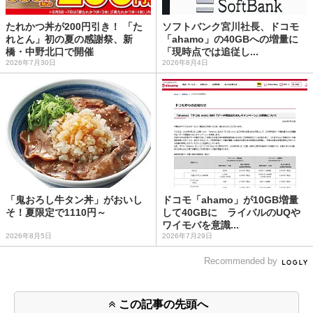
たれかつ丼が200円引き！ 「た
ソフトバンク宮川社長、ドコモ
れとん」初の夏の感謝祭、新
「ahamo」の40GBへの増量に
橋・中野北口で開催
「現時点では追従し...
2026年7月30日
2026年8月4日
「鬼おろし牛タン丼」がおいし
ドコモ「ahamo」が10GB増量
そ！夏限定で1110円～
して40GBに ライバルのUQや
ワイモバを意識...
2026年8月5日
2026年7月29日
Recommended by
この記事の先頭へ