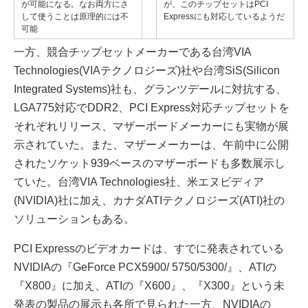
が可能になる。なお両方にさ
が、このチップセットはPCI
して使うことは原理的には不
Expressにも対応しているようだ
可能
一方、競合チップセットメーカーである台湾VIA
Technologies(VIAテクノロジーズ)社や台湾SiS(Silicon
Integrated Systems)社も、グランツデールに対抗する、
LGA775対応でDDR2、PCI Express対応チップセットを
それぞれリリース、マザーボードメーカーにも実物が展
示されていた。また、マザーメーカーは、午前中に公開
されたソケット939ベースのマザーボードも多数展示し
ていた。台湾VIA Technologies社、米エヌビディア
(NVIDIA)社に加え、カナダATIテクノロジーズ(ATI)社の
ソリューションもある。
PCI Expressのビデオカードは、すでに発表されている
NVIDIAの『GeForce PCX5900/ 5750/5300/』、ATIの
『X800』に加え、ATIの『X600』、『X300』という未
発表の製品の展示も各所で見られた一方、NVIDIAの