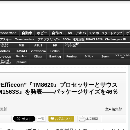
Phone/Mac
自動車
ホビー
自作PC
AV
アキバ
スマホ
ゲ
スタートアップ
アスキー
TeamLeaders
プログラミング+
SDGs
地方活性
PUACL2026
ChallengersJP
パソコン
ゲーミングPC
MSI
ASUS
HP
STORM
SEVEN
ASRock
HUAWEI
ViewSonic
Belkin
ソフトバンクの
Dropbox
CData
Backlog
Fortinet
ヤマハ
Zoom
ORACOM
IoT
brand
pCloud
new ME!
fficeon”『TM8620』プロセッサーとサウス
 M1563S』を発表――パッケージサイズを46％
分更新
文● 編集部
お気に入り
一覧