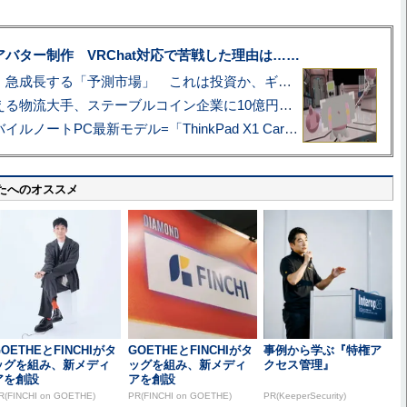
uberアバター制作 VRChat対応で苦戦した理由は……
プロ野球も対象に、急成長する「予測市場」 これは投資か、ギャンブルか
アマゾン配送を支える物流大手、ステーブルコイン企業に10億円投資のワケ
あこがれの旗艦モバイルノートPC最新モデル=「ThinkPad X1 Carbon Gen 14 Aura Edition」実機レビュー
たへのオススメ
OETHEとFINCHIがタ
GOETHEとFINCHIがタ
事例から学ぶ『特権ア
ッグを組み、新メディ
ッグを組み、新メディ
クセス管理』
アを創設
アを創設
R(FINCHI on GOETHE)
PR(FINCHI on GOETHE)
PR(KeeperSecurity)