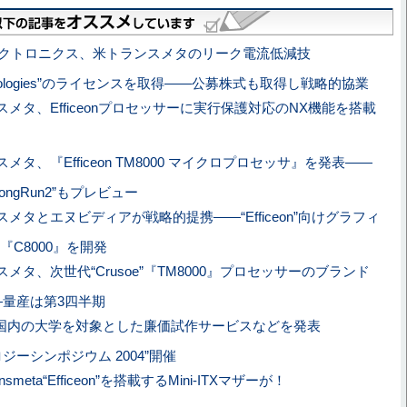
レクトロニクス、米トランスメタのリーク電流低減技
Technologies”のライセンスを取得――公募株式も取得し戦略的協業
メタ、Efficeonプロセッサーに実行保護対応のNX機能を搭載
メタ、『Efficeon TM8000 マイクロプロセッサ』を発表――
ngRun2”もプレビュー
メタとエヌビディアが戦略的提携――“Efficeon”向けグラフィ
C8000』を開発
メタ、次世代“Crusoe”『TM8000』プロセッサーのブランド
に――量産は第3四半期
、国内の大学を対象とした廉価試作サービスなどを発表
ジーシンポジウム 2004”開催
ansmeta“Efficeon”を搭載するMini-ITXマザーが！