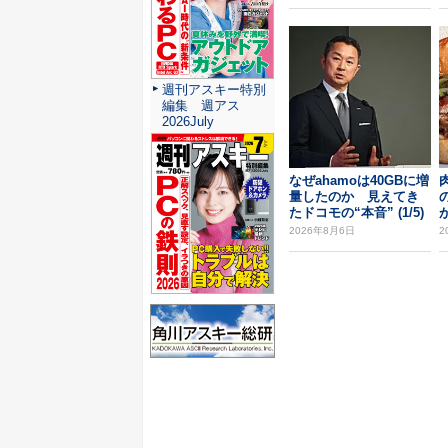
週刊アスキー特別
編集 週アス
2026July
なぜahamoは40GBに増
量したのか 見えてき
たドコモの“本音” (1/5)
2026年8月6日
2