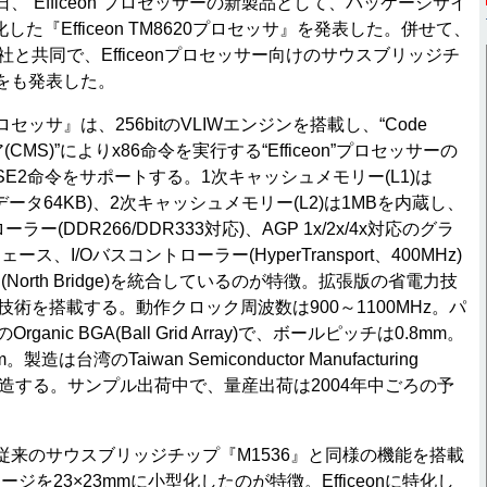
、“Efficeon”プロセッサーの新製品として、パッケージサイ
化した『Efficeon TM8620プロセッサ』を発表した。併せて、
onics社と共同で、Efficeonプロセッサー向けのサウスブリッジチ
S』をも発表した。
20プロセッサ』は、256bitのVLIWエンジンを搭載し、“Code
ア(CMS)”によりx86命令を実行する“Efficeon”プロセッサーの
/SSE2命令をサポートする。1次キャッシュメモリー(L1)は
B、データ64KB)、2次キャッシュメモリー(L2)は1MBを内蔵し、
ー(DDR266/DDR333対応)、AGP 1x/2x/4x対応のグラ
、I/Oバスコントローラー(HyperTransport、400MHz)
orth Bridge)を統合しているのが特徴。拡張版の省電力技
管理技術を搭載する。動作クロック周波数は900～1100MHz。パ
ganic BGA(Ball Grid Array)で、ボールピッチは0.8mm。
造は台湾のTaiwan Semiconductor Manufacturing
C)が製造する。サンプル出荷中で、量産出荷は2004年中ごろの予
』は、従来のサウスブリッジチップ『M1536』と同様の機能を搭載
ジを23×23mmに小型化したのが特徴。Efficeonに特化し