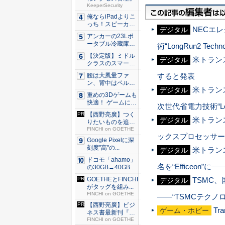
KeeperSecurity
俺ならiPadよりこ
っち！スピーカー
NECエ
デジタル
9個...
アンカーの23Lポ
ータブル冷蔵庫が
術“LongRun2 
Ama...
【決定版】ミドル
米トランス
デジタル
クラスのスマート
フォンの...
すると発表
腰は大風量ファ
ン、背中はペルチ
米トランス
デジタル
ェ冷却。ダ...
重めの3Dゲームも
快適！ ゲームに強
次世代省電力技術“Lo
いH...
【西野亮廣】つく
米トランス
デジタル
りたいものを追求
できる環...
FINCHI on GOETHE
ックスプロセッサー『
Google Pixelに深
刻度"高"の...
米トランス
デジタル
ドコモ「ahamo」
名を“Efficeon”
の30GB→40GB...
TSMC
GOETHEとFINCHI
デジタル
がタッグを組み...
FINCHI on GOETHE
――“TSMCテクノロ
【西野亮廣】ビジ
Tr
ゲーム・ホビー
ネス書最新刊『北
極星 僕...
FINCHI on GOETHE