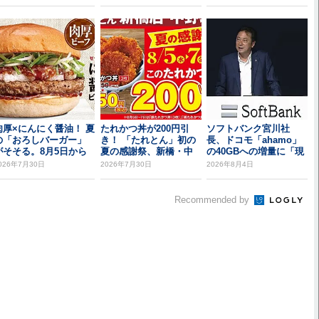
肉厚×にんにく醤油！ 夏
たれかつ丼が200円引
ソフトバンク宮川社
の「おろしバーガー」
き！ 「たれとん」初の
長、ドコモ「ahamo」
がそそる。8月5日から
夏の感謝祭、新橋・中
の40GBへの増量に「現
野北口で開催
時点では追従し...
026年7月30日
2026年7月30日
2026年8月4日
Recommended by