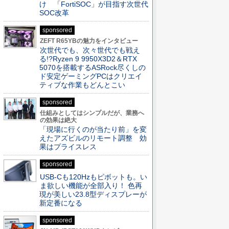
け 「FortiSOC」が目指す次世代
SOC改革
sponsored
ZEFT R65YBの魅力をインタビュー
次世代でも、次々世代でも戦え
る!?Ryzen 9 9950X3D2＆RTX
5070を搭載するASRock尽くしの
ド安定ゲーミングPCはクリエイ
ティブな作業もどんとこい
sponsored
仕組みとしてはシンプルだが、業務へ
の効果は絶大
「現場に行くのが当たり前」を変
えたアズビルのリモート調整 効
果はプライスレス
sponsored
USB-Cも120Hzもピボットも。い
ま欲しい機能が全部入り！ 色再
現が美しい23.8型ディスプレーが
新定番になる
sponsored