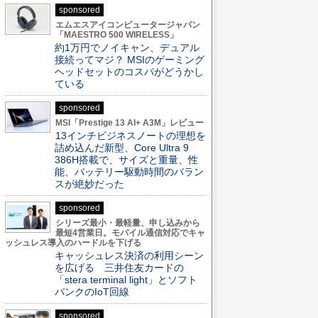
sponsored
エムエスアイコンピュータージャパン
「MAESTRO 500 WIRELESS」
約1万円でノイキャン、デュアル
接続ってマジ？ MSIのゲーミング
ヘッドセットのコスパがどうかし
ている
sponsored
MSI「Prestige 13 AI+ A3M」レビュー
13インチビジネスノートの理想を
詰め込んだ新型、Core Ultra 9
386H搭載で、サイズと重量、性
能、バッテリー駆動時間のバラン
スが絶妙だった
sponsored
シリーズ最小・最軽量、申し込みから
最短4営業日。モバイル通信対応でキャ
ッシュレス導入のハードルを下げる
キャッシュレス決済の利用シーン
を広げる 三井住友カードの
「stera terminal light」とソフト
バンクのIoT回線
sponsored