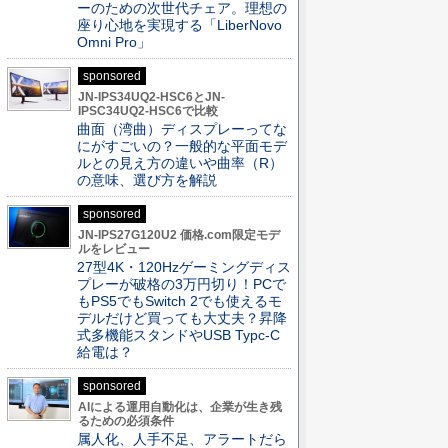
ーのための次世代チェア。理想の
座り心地を実現する「LiberNovo
Omni Pro」
sponsored
JN-IPS34UQ2-HSC6とJN-
IPSC34UQ2-HSC6で比較
曲面（湾曲）ディスプレーってな
にがすごいの？一般的な平面モデ
ルとの見え方の違いや曲率（R）
の意味、選び方を解説
sponsored
JN-IPS27G120U2 価格.com限定モデ
ルをレビュー
27型4K・120Hzゲーミングディス
プレーが破格の3万円切り！PCで
もPS5でもSwitch 2でも使えるモ
デルだけど買っても大丈夫？昇降
式多機能スタンドやUSB Typc-C
給電は？
sponsored
AIによる運用自動化は、企業が生き残
るための必須条件
属人化、人手不足、アラートだら