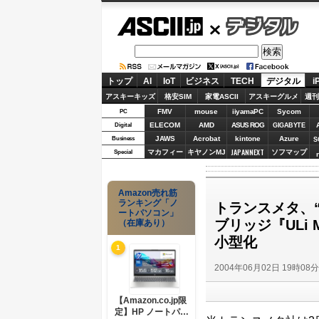
ASCII.jp
デジタル
トップ
AI
IoT
ビジネス
TECH
デジタル
i
アスキーキッズ
格安SIM
家電ASCII
アスキーグルメ
週刊
FMV
mouse
iiyamaPC
Sycom
PC
ELECOM
AMD
ASUS ROG
Digital
GIGABYTE
JAWS
Acrobat
kintone
Azure
Business
S
JAPANNEXT
マカフィー
キヤノンMJ
ソフマップ
Special
Amazon売れ筋
ランキング「ノ
トランスメタ、“E
ートパソコン」
ブリッジ『ULi
（在庫あり）
小型化
1
2004年06月02日 19時08
【Amazon.co.jp限
定】HP ノートパソ