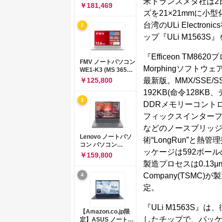
米トランスメタ社は2日
コン 15-fd 15.6イン
￥181,469
チ インテル Core 5
ズを21×21mmに小型
120U メモリ16GB
台湾のULi Electr
2
SSD512GB
Windows 11
ップ『ULi M1563
Microsoft Office
2024搭載 WPS
『Efficeon TM86
Office搭載 カメラシ
FMV ノートパソコン
ャッター 指紋認証 薄
Morphingソフトウェ
WE1-K3 (MS 365
型 Copilotキー搭載
Personal/Copilotキ
最新版。MMX/SSE
￥125,800
ナチュラルシルバー
ー搭載/Win 11/15.6
(BJ0M5PA-AAAI)
192KB(命令128K
型/Core
3
i5/16GB/SSD
DDRメモリーコントローラ
512GB/ホワイト)
フィックスインターフェース
FMVWK3E15W_AZ
などのノースブリッジ(N
Lenovo ノートパソ
術“LongRun”と熱
コン パソコン
ッケージは592ボールのOr
IdeaPad Slim 3 14.0
￥159,800
インチ AMD
製造プロセスは0.13μm。製
Ryzen™ 5 8640HS
Company(TSM
4
メモリ16GB
SSD512GB
定。
Microsoft 365 試用
版 Windows11 バッ
『ULi M1563S
テリー駆動12.6時間
【Amazon.co.jp限
重量1.39kg ルナグレ
したチップで、パッケー
定】ASUS ノートパ