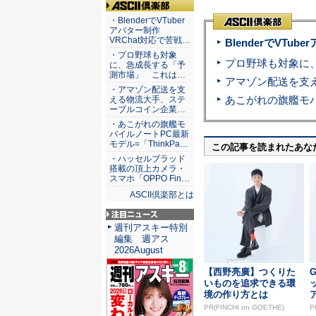
ASCII倶楽部
・BlenderでVTuber
アバター制作
VRChat対応で苦戦…
BlenderでVT
・プロ野球も対象
に、急成長する「予
測市場」 これは…
・アマゾン配送を支
える物流大手、ステ
ーブルコイン企業…
・あこがれの旗艦モ
バイルノートPC最新
モデル=「ThinkPa…
この記事を読まれたあな
・ハッセルブラッド
搭載の頂上カメラ・
スマホ「OPPO Fin…
ASCII倶楽部とは
注目ニュース
週刊アスキー特別
編集 週アス
2026August
【西野亮廣】つくりた
G
いものを追求できる環
境の作り方とは
PR(FINCHI on GOETHE)
P