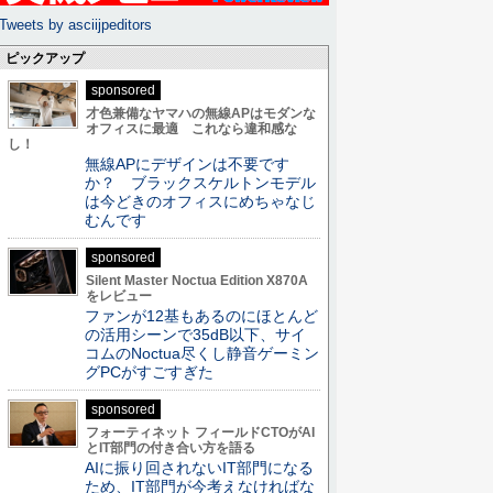
Tweets by asciijpeditors
ピックアップ
sponsored
才色兼備なヤマハの無線APはモダンな
オフィスに最適 これなら違和感な
し！
無線APにデザインは不要です
か？ ブラックスケルトンモデル
は今どきのオフィスにめちゃなじ
むんです
sponsored
Silent Master Noctua Edition X870A
をレビュー
ファンが12基もあるのにほとんど
の活用シーンで35dB以下、サイ
コムのNoctua尽くし静音ゲーミン
グPCがすごすぎた
sponsored
フォーティネット フィールドCTOがAI
とIT部門の付き合い方を語る
AIに振り回されないIT部門になる
ため、IT部門が今考えなければな