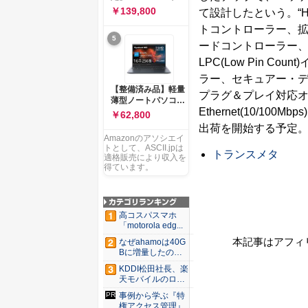
ー 83K9003JJP ノー
ソコン Vivobook 15
￥139,800
て設計したという。“Hyp
トPC
M1502NAQ 15.6イ
トコントローラー、拡
ンチ AMD Ryzen 7
5
170 メモリ16GB
ードコントローラー、リ
SSD 512GB
LPC(Low Pin 
Microsoft 365
Personal (24か月版)
ラー、セキュアー・
搭載 Windows 11 重
【整備済み品】軽量
プラグ＆プレイ対応
量1.7kg Wi-Fi 6E ク
薄型ノートパソコン
ワイエットブルー
Ethernet(10/
dynabook G83 ■
￥62,800
M1502NAQ-
13.3型
出荷を開始する予定
R7165BUWS
FHD(1920x1080) -
Amazonのアソシエイ
高性能第11世代Core
トとして、ASCII.jpは
トランスメタ
i5-1135G7 - メモリ
適格販売により収入を
16GB - SSD 256GB
得ています。
- Webカメラ -
WiFi&Bluetooth -
USB Type-C - MS
Office 2021 - Win11
高コスパスマホ
搭載
「motorola edg...
本記事はアフィ
なぜahamoは40G
Bに増量したの
か ...
KDDI松田社長、楽
天モバイルのロー
ミン...
事例から学ぶ『特
権アクセス管理』