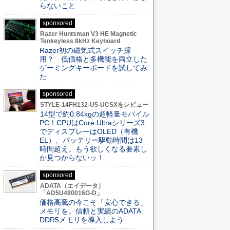
らないこと
sponsored
Razer Huntsman V3 HE Magnetic
Tenkeyless 8kHz Keyboard
Razer初の磁気式スイッチ採
用？ 低価格と多機能を両立した
ゲーミングキーボードを試してみ
た
sponsored
STYLE-14FH132-U5-UCSXをレビュー
14型で約0.84kgの超軽量モバイル
PC！CPUはCore Ultraシリーズ3
でディスプレーはOLED（有機
EL）、バッテリー駆動時間は13
時間超え。もう欲しくなる要素し
か見つからないッ！
sponsored
ADATA（エイデータ）
「AD5U480016G-D」
価格高騰の今こそ「安心できる」
メモリを。信頼と実績のADATA
DDR5メモリを導入しよう