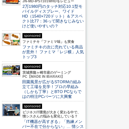
JN-MD-IPST101WHDをレビュー
2万1980円のタッチ対応10.1型モ
バイルディスプレー、ワイド
HD（1540×720ドット）＆アスペ
クト比77：36って聞きなじみない
けど使いやすいの？
sponsored
ファミチキ「ファミマ味」も実食
ファミチキの次に売れている商品
が意外！ ファミマ「レジ横」人気
トップ3
sponsored
茨城県龍ヶ崎市産のゲーミング
PC【MADE IN IBARAKI】
田園風景が広がるSTORMの組み
立て工場を見学！プロの早組み
（しかも丁寧）とBTO PCならで
はの特注PCパーツに大興奮
sponsored
ビジネスIT環境が大きく変わる中で、
情シスさんの悩みも変化している？
「IT機器が高すぎる」「熟練メン
バー不在で分からない」… 情シス