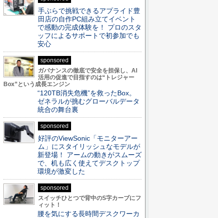
手ぶらで挑戦できるアプライド豊
田店の自作PC組み立てイベント
で感動の完成体験を！ プロのスタ
ッフによるサポートで初参加でも
安心
sponsored
ガバナンスの徹底で安全を担保し、AI
活用の促進で目指すのは“トレジャー
Box”という成長エンジン
“120TB消失危機”を救ったBox。
ゼネラルが挑むグローバルデータ
統合の舞台裏
sponsored
好評のViewSonic「モニターアー
ム」にスタイリッシュなモデルが
新登場！ アームの動きがスムーズ
で、机も広く使えてデスクトップ
環境が激変した
sponsored
スイッチひとつで背中のS字カーブにフ
ィット！
腰を気にする長時間デスクワーカ