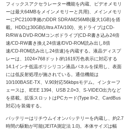
フィックスアクセラレーター機能を内蔵、ビデオメモリ
ーは最大64MBをメインメモリーと共用)、メインメモリ
ーにPC2100準拠のDDR SDRAM256MB(最大1GB)を搭
載。HDDは30GB(Ultra ATA/100)、光ドライブはCD-
R/RW＆DVD-ROMコンボドライブ(CD-R書き込み24倍
速/CD-RW書き換え24倍速/DVD-ROM読み出し8倍
速/CD-ROM読み出し24倍速)を内蔵する。液晶ディスプ
レーは、1024×768ドット/約1619万色表示に対応する
14.1インチ低温ポリシリコン液晶パネルを採用し、表面
には低反射処理が施されている。通信機能は
10/100BASE-TX、V.90対応56kbpsモデム。インターフ
ェースは、IEEE 1394、USB 2.0×3、S-VIDEO出力など
を搭載。拡張スロットはPCカード(Type II×2、CardBus
対応)を装備する。
バッテリーはリチウムイオンバッテリーを内蔵し、約2.7
時間の駆動が可能(JEITA測定法 1.0)。本体サイズは幅