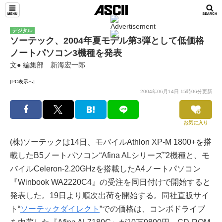
デジタル
ソーテック、2004年夏モデル第3弾として低価格
ノートパソコン3機種を発表
文● 編集部 新海宏一郎
[PC表示へ]
2004年06月14日 15時06分更新
お気に入り
(株)ソーテックは14日、モバイルAthlon XP-M 1800+を搭
載したB5ノートパソコン“Afina ALシリーズ”2機種と、モ
バイルCeleron-2.20GHzを搭載したA4ノートパソコン
『Winbook WA2220C4』の受注を同日付けで開始すると
発表した。19日より順次出荷を開始する。同社直販サイ
ト“
ソーテックダイレクト
”での価格は、コンボドライブ