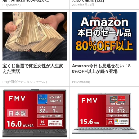
場！Amazonの本気が...
ためて整理 (1/2)
PR(Amazon)
2026年6月21日
宝くじ当選で貧乏女性が人生変
Amazon今日も見逃せない！8
えた実話
0%OFF以上が続々登場
PR(合同会社デジタルファーム )
PR(Amazon)