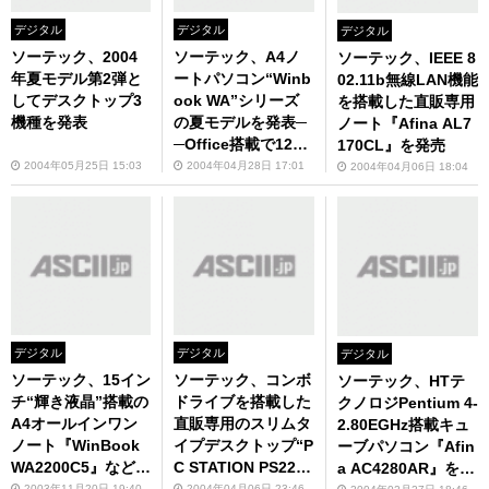
デジタル
デジタル
デジタル
ソーテック、2004
ソーテック、A4ノ
ソーテック、IEEE 8
年夏モデル第2弾と
ートパソコン“Winb
02.11b無線LAN機能
してデスクトップ3
ook WA”シリーズ
を搭載した直販専用
機種を発表
の夏モデルを発表─
ノート『Afina AL7
─Office搭載で12万
170CL』を発売
9800円
2004年05月25日 15:03
2004年04月28日 17:01
2004年04月06日 18:04
デジタル
デジタル
デジタル
ソーテック、15イン
ソーテック、コンボ
ソーテック、HTテ
チ“輝き液晶”搭載の
ドライブを搭載した
クノロジPentium 4-
A4オールインワン
直販専用のスリムタ
2.80EGHz搭載キュ
ノート『WinBook
イプデスクトップ“P
ーブパソコン『Afin
WA2200C5』など2
C STATION PS225
a AC4280AR』を発
2003年11月20日 19:40
2004年04月06日 23:46