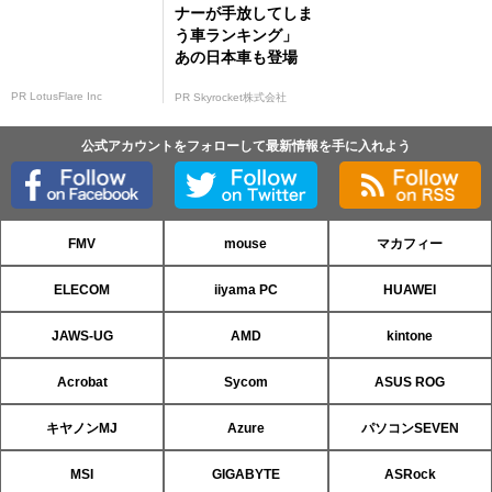
ナーが手放してしま
う車ランキング」
あの日本車も登場
PR LotusFlare Inc
PR Skyrocket株式会社
公式アカウントをフォローして最新情報を手に入れよう
FMV
mouse
マカフィー
ELECOM
iiyama PC
HUAWEI
JAWS-UG
AMD
kintone
Acrobat
Sycom
ASUS ROG
キヤノンMJ
Azure
パソコンSEVEN
MSI
GIGABYTE
ASRock