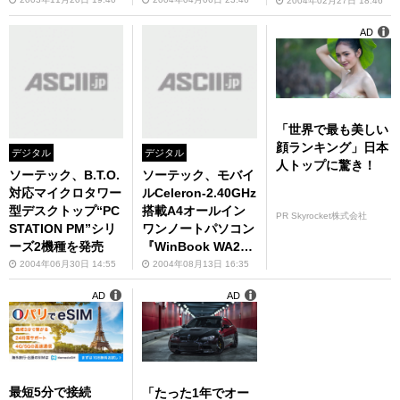
機種を発表
0”を発売
売――“PC STATIO
2004年02月27日 18:46
N PV”の春モデルも
AD
「世界で最も美しい
顔ランキング」日本
デジタル
デジタル
人トップに驚き！
ソーテック、B.T.O.
ソーテック、モバイ
対応マイクロタワー
ルCeleron-2.40GHz
型デスクトップ“PC
搭載A4オールイン
PR Skyrocket株式会社
STATION PM”シリ
ワンノートパソコン
ーズ2機種を発売
『WinBook WA224
0C4』を発表
2004年06月30日 14:55
2004年08月13日 16:35
AD
AD
最短5分で接続
「たった1年でオー