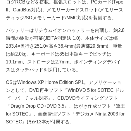
ログRGBなどを搭載。拡張スロットは、PCカード(Type
II、CardBus対応)、メモリーカードスロット(メモリース
ティック/SDメモリーカード/MMC対応)を装備する。
バッテリーはリチウムイオンバッテリーを内蔵し、約2.8
時間の駆動が可能(JEITA測定法 1.0)。本体サイズは幅
283.4×奥行き251.0×高さ36.4mm(最薄部29.5mm)、重量
は約2.0kg。キーボードは85日本語キーでピッチは
19.1mm、ストロークは2.7mm。ポインティングデバイ
スはタッチパッドを採用している。
OSはWindows XP Home Edition SP1。アプリケーショ
ンとして、DVD再生ソフト『WinDVD 5 for SOTEC ドル
ビーバーチャル対応』、CD/DVDライティングソフト
『Drag'n Drop CD+DVD 3.5』、はがき作成ソフト『筆王
for SOTEC』、画像管理ソフト『デジカメ Ninja 2003 for
SOTEC』ほか13本が付属する。