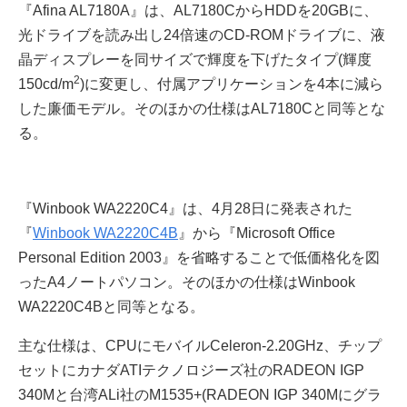
『Afina AL7180A』は、AL7180CからHDDを20GBに、
光ドライブを読み出し24倍速のCD-ROMドライブに、液
晶ディスプレーを同サイズで輝度を下げたタイプ(輝度
2
150cd/m
)に変更し、付属アプリケーションを4本に減ら
した廉価モデル。そのほかの仕様はAL7180Cと同等とな
る。
『Winbook WA2220C4』は、4月28日に発表された
『
Winbook WA2220C4B
』から『Microsoft Office
Personal Edition 2003』を省略することで低価格化を図
ったA4ノートパソコン。そのほかの仕様はWinbook
WA2220C4Bと同等となる。
主な仕様は、CPUにモバイルCeleron-2.20GHz、チップ
セットにカナダATIテクノロジーズ社のRADEON IGP
340Mと台湾ALi社のM1535+(RADEON IGP 340Mにグラ