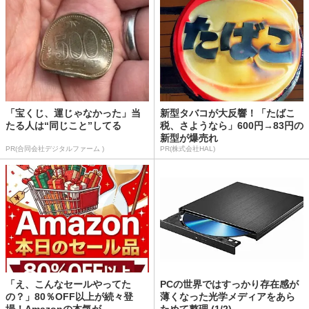
「宝くじ、運じゃなかった」当
新型タバコが大反響！「たばこ
たる人は“同じこと”してる
税、さようなら」600円→83円の
新型が爆売れ
PR(合同会社デジタルファーム )
PR(株式会社HAL)
「え、こんなセールやってた
PCの世界ではすっかり存在感が
の？」80％OFF以上が続々登
薄くなった光学メディアをあら