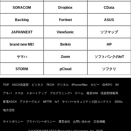
SORACOM
Dropbox
CData
Backlog
Fortinet
ASUS
JAPANNEXT
ViewSonic
ソフマップ
brand new ME!
Belkin
HP
ヤマハ
Zoom
ソフトバンクのIoT
STORM
pCloud
ソフクリ
TOP
ASCII倶楽部
ビジネス
TECH
デジタル
iPhone/Mac
ホビー
自作PC
AV
アキバ
スマホ
スタートアップ
プログラミング+
ゲーム
格安SIM
倶楽部情報局
家電ASCII
アスキーグルメ
MITTR
IoT
サイバーセキュリティ小説コンテスト
SDGs
地方活性
サイトポリシー
プライバシーポリシー
運営会社
お問い合わせ
広告掲載
© KADOKAWA ASCII Research Laboratories, Inc. 2026