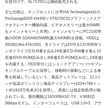
位置付けで、AL7170CLは継続販売される。
主な仕様は、チップセットに台湾VIA Technologies社の
ProSavageDDR KN400＋VT8235CE(グラフィックスア
クセラレーター機能内蔵、ビデオメモリーは最大64MB
をメインメモリーと共用)、メインメモリーにPC2100準
拠のDDR SDRAM256MB(最大640MB)を搭載。HDDは
30GB(Ultra ATA/100)、光ドライブはDVD＆CD-R/RWコ
ンボドライブ(CD-R書き込み24倍速/CD-RW書き換え10
倍速/DVD-ROM読み出し8倍速/CD-ROM読み出し24倍速)
を内蔵する。HDD部分にはショックアブソーバーやフレ
キシブルケーブルを採用し、移動時の振動などによる衝
撃を軽減しているという。液晶ディスプレーは、12.1イ
ンチ低温ポリシリコン液晶ディスプレー(1024×768ドッ
ト/約1619万色表示)を採用し、表面には低反射処理が施
されている。通信機能は10/100BASE-TX、V.90対応
56kbpsモデム。インターフェースは、USB 2.0×3、アナ