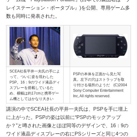
レイステーション・ポータブル』)を公開、専用ゲーム多
数も同時に発表された。
SCEA社長平井一夫氏の手によ
PSPの本体を正面から見た写
って、ついに姿を現わした
真。左下の穴はストラップを取
PSP。16：9のワイド液晶ディ
り付ける場所のようだ (C)2004
スプレーを搭載しているた
Sony Computer Entertainment
め、横幅は約17cmと携帯ゲー
Inc, All rights reserved.
ム機としてはかなり大きい
講演の中でSCEA社長の平井一夫氏は、PSPを手に壇上
に上がった。PSPの姿は以前に“PSPのモックアップ
か？”と噂された画像とほぼ同等のデザインで、16：9の
ワイド液晶ディスプレーの右にPSシリーズと同じ4つの