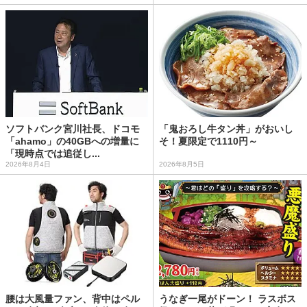
ソフトバンク宮川社長、ドコモ
「鬼おろし牛タン丼」がおいし
「ahamo」の40GBへの増量に
そ！夏限定で1110円～
「現時点では追従し...
2026年8月4日
2026年8月5日
腰は大風量ファン、背中はペル
うなぎ一尾がドーン！ ラスボス