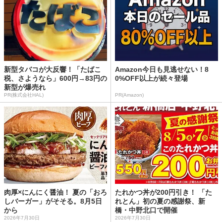
新型タバコが大反響！「たばこ
Amazon今日も見逃せない！8
税、さようなら」600円→83円の
0%OFF以上が続々登場
新型が爆売れ
PR(株式会社HAL)
PR(Amazon)
肉厚×にんにく醤油！ 夏の「おろ
たれかつ丼が200円引き！ 「た
しバーガー」がそそる。8月5日
れとん」初の夏の感謝祭、新
から
橋・中野北口で開催
2026年7月30日
2026年7月30日