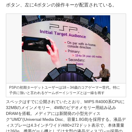
ボタン、左に4ボタンの操作キーが配置されている。
PSPの初期ターゲットユーザーは18～34歳のコアゲーマー世代。特に
子供に強いと言われるゲームボーイシリーズとは一線を画す
スペックはすでに公開されていたとおり、MIPS R4000系CPUに
32MBのメインメモリー、4MBのビデオメモリー用組み込み
DRAMを搭載。メディアには新開発の小型光ディス
ク“UMD”(Universal Media Disc、容量1.8GB)を採用する。液晶デ
ィスプレーは4.3インチワイド/480×272ドット表示で、本体重量
は260g。携帯ゲーム機としては大型の液晶ディスプレー採用の