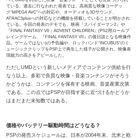
ている。過去に行なわれた発表では、高画質な映像コーデッ
ク“MPEG4 AVC”への対応や、オーディオも3Dサウンド、
ATRAC3plusへの対応などの機能を搭載していることが明かされ
ている。今回の発表のデモでも、映画『スパイダーマン2』や
『FINAL FANTASY VII：ADVENT CHILDREN』(PS2用ロールプ
レイングゲーム、『FINAL FANTASY VII』の後日談となる映像作
品。ゲームではない)の予告編や、ロックバンド“INCUBUS”のミ
ュージッククリップをPSP上で再生した様子が公開され、映像表
現能力の高さをアピールした。
ただしUMDという新しいメディアでコンテンツ供給を行
なう以上、多彩で良質な映像・音楽コンテンツがそろう
かどうかは、コンテンツを保有する映画、音楽産業次第
である。この点ではPSPが目指す姿に近づけるかどうか
はまだまだ未知数ではある。
価格やバッテリー駆動時間はどうなる？
PSPの発売スケジュールは、日本が2004年末、北米と欧