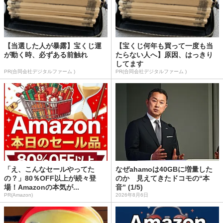
【当選した人が暴露】宝くじ運
【宝くじ何年も買って一度も当
が動く時、必ずある前触れ
たらない人へ】原因、はっきり
してます
PR(合同会社デジタルファーム )
PR(合同会社デジタルファーム )
「え、こんなセールやってた
なぜahamoは40GBに増量した
の？」80％OFF以上が続々登
のか 見えてきたドコモの“本
場！Amazonの本気が...
音” (1/5)
PR(Amazon)
2026年8月6日