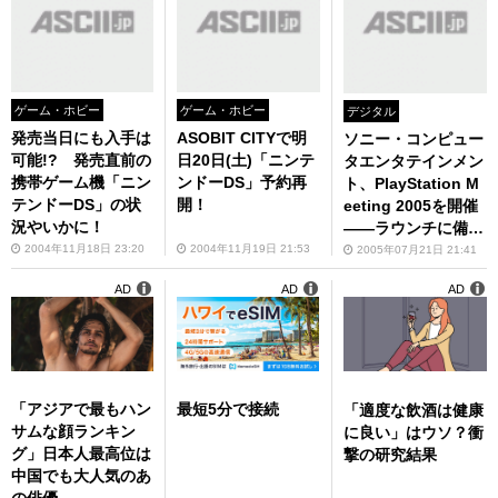
ゲーム・ホビー
ゲーム・ホビー
デジタル
発売当日にも入手は
ASOBIT CITYで明
ソニー・コンピュー
可能!? 発売直前の
日20日(土)「ニンテ
タエンタテインメン
携帯ゲーム機「ニン
ンドーDS」予約再
ト、PlayStation M
テンドーDS」の状
開！
eeting 2005を開催
況やいかに！
――ラウンチに備え
てPS3の開発環境の
2004年11月18日 23:20
2004年11月19日 21:53
2005年07月21日 21:41
充実に力を注ぐ
AD
AD
AD
「アジアで最もハン
最短5分で接続
「適度な飲酒は健康
サムな顔ランキン
に良い」はウソ？衝
グ」日本人最高位は
撃の研究結果
中国でも大人気のあ