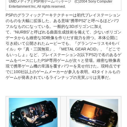
UMDメディアとPSP用ゲームパッケージ (C)2004 Sony Computer
Entertainment Inc, All rights reserved.
PSPのグラフィックアーキテクチャーは初代プレイステーション
のものを大幅に拡張した、ある意味“携帯PS2”と呼べるほどパワ
フルなものになっている。一般的な3Dポリゴンに加え
て、“NURBS”と呼ばれる曲面生成技術を備えて、少ないポリゴン
データからも緻密な3D映像を作りだす能力を持つ。本体公開に
引き続いて公開されたムービーでも、『グランツーリスモ4モバ
イル』や『真・三国無双』、『METAL GEAR ACID』、『どこで
もいっしょ』など、プレイステーション2(以下PS2)で名のあるゲ
ームをベースにしたPSP専用ゲームが次々と登場。緻密な映像表
現で携帯ゲーム機の常識を覆すパワーを見せ付けた。現時点です
でに100社以上のゲームメーカーが参入を表明。43タイトルもの
ゲームが発表されているラインナップの充実ぶりは見事だ。