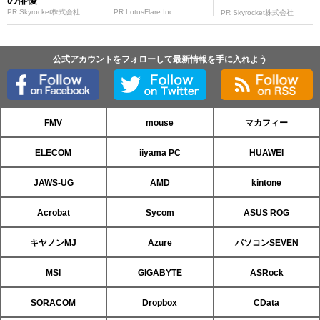
の俳優
PR Skyrocket株式会社
PR LotusFlare Inc
PR Skyrocket株式会社
公式アカウントをフォローして最新情報を手に入れよう
FMV
mouse
マカフィー
ELECOM
iiyama PC
HUAWEI
JAWS-UG
AMD
kintone
Acrobat
Sycom
ASUS ROG
キヤノンMJ
Azure
パソコンSEVEN
MSI
GIGABYTE
ASRock
SORACOM
Dropbox
CData