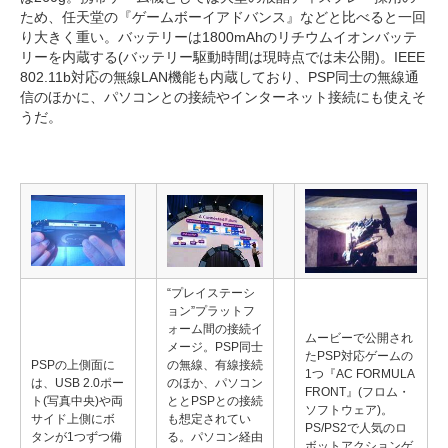
ため、任天堂の『ゲームボーイアドバンス』などと比べると一回
り大きく重い。バッテリーは1800mAhのリチウムイオンバッテ
リーを内蔵する(バッテリー駆動時間は現時点では未公開)。IEEE
802.11b対応の無線LAN機能も内蔵しており、PSP同士の無線通
信のほかに、パソコンとの接続やインターネット接続にも使えそ
うだ。
“プレイステーシ
ョン”プラットフ
ォーム間の接続イ
ムービーで公開され
メージ。PSP同士
たPSP対応ゲームの
PSPの上側面に
の無線、有線接続
1つ『AC FORMULA
は、USB 2.0ポー
のほか、パソコン
FRONT』(フロム・
ト(写真中央)や両
ととPSPとの接続
ソフトウェア)。
サイド上側にボ
も想定されてい
PS/PS2で人気のロ
タンが1つずつ備
る。パソコン経由
ボットアクションゲ