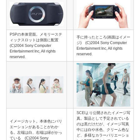
PSPの本体背面。メモリーステ
手に持ったところ(画面はイメー
ィックスロットは側面に配置
ジ) (C)2004 Sony Computer
(C)2004 Sony Computer
Entertainment Inc, All rights
Entertainment Inc, All rights
reserved.
reserved.
SCEIより公開されたイメージ写
真。製品として予定されている
イメージカット。本体色にバリ
のは黒だけだが、イメージ写真
エーションがあることがわか
中には白や水色、クリーム色な
る。左端は白、右端は緑がかっ
ど、多様なカラーバリエーショ
ている (C)2004 Sony