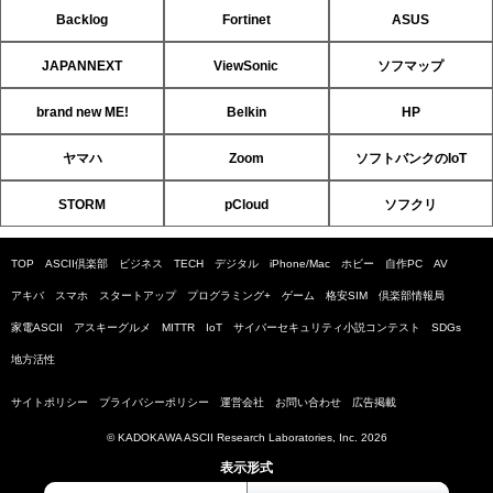
Backlog
Fortinet
ASUS
JAPANNEXT
ViewSonic
ソフマップ
brand new ME!
Belkin
HP
ヤマハ
Zoom
ソフトバンクのIoT
STORM
pCloud
ソフクリ
TOP
ASCII倶楽部
ビジネス
TECH
デジタル
iPhone/Mac
ホビー
自作PC
AV
アキバ
スマホ
スタートアップ
プログラミング+
ゲーム
格安SIM
倶楽部情報局
家電ASCII
アスキーグルメ
MITTR
IoT
サイバーセキュリティ小説コンテスト
SDGs
地方活性
サイトポリシー
プライバシーポリシー
運営会社
お問い合わせ
広告掲載
© KADOKAWA ASCII Research Laboratories, Inc. 2026
表示形式