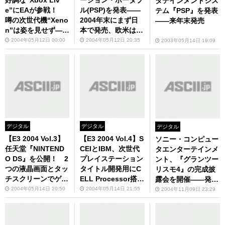
好調な“Xbox Liv
ーション・ポータブ
タテインメントシス
e”にEAが参戦！
ル(PSP)を発表――
テム『PSP』を発表
噂の次世代機“Xeno
2004年末にまず日
――来年末発売
n”は姿を見せず――
本で発売、欧米は来
マイクロソフト“Xb
春発売
2004年05月12日 00:00
2004年05月12日 20:35
2003年05月14日 19:09
ox 2004 E3 Briefin
g”
デジタル
デジタル
デジタル
【E3 2004 Vol.3】
【E3 2004 Vol.4】S
ソニー・コンピュー
任天堂『NINTEND
CEIとIBM、次世代
タエンターテインメ
O DS』を公開！ 2
プレイステーション
ント、『グランツー
つの液晶画面とタッ
タイトル開発用にC
リスモ4』の完成披
チスクリーンでゲー
ELL Processor搭載
露会を開催――発売
ムの革命を目指す
のワークステーショ
は12月3日
2004年05月14日 20:50
2004年05月14日 21:55
2004年11月09日 23:29
ンを開発