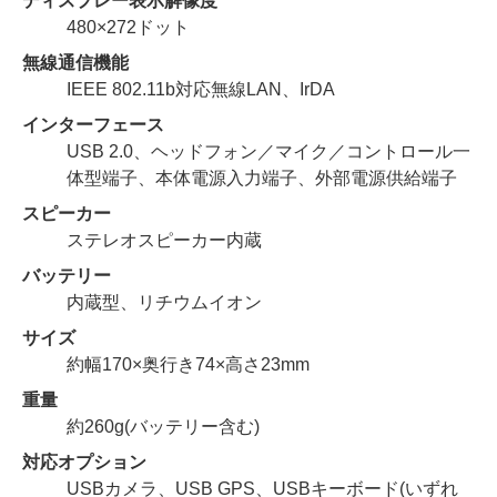
ディスプレー表示解像度
480×272ドット
無線通信機能
IEEE 802.11b対応無線LAN、IrDA
インターフェース
USB 2.0、ヘッドフォン／マイク／コントロール一
体型端子、本体電源入力端子、外部電源供給端子
スピーカー
ステレオスピーカー内蔵
バッテリー
内蔵型、リチウムイオン
サイズ
約幅170×奥行き74×高さ23mm
重量
約260g(バッテリー含む)
対応オプション
USBカメラ、USB GPS、USBキーボード(いずれ