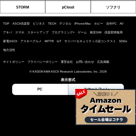
STORM
pCloud
ソフクリ
TOP
ASCII倶楽部
ビジネス
TECH
デジタル
iPhone/Mac
ホビー
自作PC
AV
アキバ
スマホ
スタートアップ
プログラミング+
ゲーム
格安SIM
倶楽部情報局
家電ASCII
アスキーグルメ
MITTR
IoT
サイバーセキュリティ小説コンテスト
SDGs
地方活性
サイトポリシー
プライバシーポリシー
運営会社
お問い合わせ
広告掲載
© KADOKAWA ASCII Research Laboratories, Inc. 2026
表示形式
PC
スマートフォン