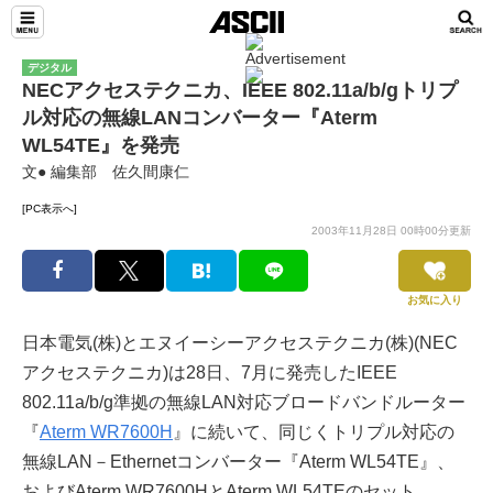
デジタル
NECアクセステクニカ、IEEE 802.11a/b/gトリプ
ル対応の無線LANコンバーター『Aterm
WL54TE』を発売
文● 編集部 佐久間康仁
[PC表示へ]
2003年11月28日 00時00分更新
お気に入り
日本電気(株)とエヌイーシーアクセステクニカ(株)(NEC
アクセステクニカ)は28日、7月に発売したIEEE
802.11a/b/g準拠の無線LAN対応ブロードバンドルーター
『
Aterm WR7600H
』に続いて、同じくトリプル対応の
無線LAN－Ethernetコンバーター『Aterm WL54TE』、
およびAterm WR7600HとAterm WL54TEのセット