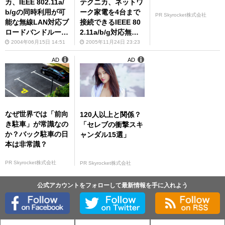
カ、IEEE 802.11a/
テクニカ、ネットワ
b/gの同時利用が可
ーク家電を4台まで
PR Skyrocket株式会社
能な無線LAN対応ブ
接続できるIEEE 80
ロードバンドルータ
2.11a/b/g対応無線L
ー『Aterm WR7800
ANコンバーター『A
2004年06月15日 14:51
2005年11月24日 23:23
H』などを発売
termWL54SE』を発
AD
AD
売
なぜ世界では「前向
120人以上と関係？
き駐車」が常識なの
「セレブの衝撃スキ
か？バック駐車の日
ャンダル15選」
本は非常識？
PR Skyrocket株式会社
PR Skyrocket株式会社
公式アカウントをフォローして最新情報を手に入れよう