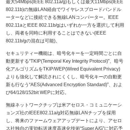
最大54Mbps(IEEE 802.11a/g)もしくは最大11Mbps(IEEE
802.11b)の無線LAN経由でワイヤレスブロードバンドル
ーターなどに接続できる無線LANコンバーター。IEEE
802.11aとIEEE 802.11b/gはいずれか一方を選択して利用
し、両者を同時に利用することはできない(IEEE
802.11b/gの混在は可能)。
セキュリティー機能は、暗号化キーを一定時間ごとに自
動更新する“TKIP(Temporal Key Integrity Protocol)”、暗号
化アルゴリズムをTKIP/WEP(Wired Equivalent Privacy)
よりも強化して解読されにくくし、暗号化キーの自動更
新も行なう“AES(Advanced Encryption Standard)”、およ
び64/128/152bit WEPに対応。
無線ネットワークチップは米アセロス・コミュニケーシ
ョンズ社のIEEE802.11a/g対応無線LANチップを採用
し、将来のファームウェアアップデートにより、アセロ
ス社独自の実効転送速度高速化技術“Super A/G”に対応予