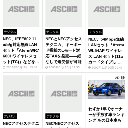
デジタル
デジタル
デジタル
NEC、IEEE802.11
NECとNECアクセス
NEC、54Mbps無線
a/b/g対応無線LAN
テクニカ、キーボー
LANセット『Aterm
セット『AtermWR7
ド搭載のLモード対
WL54AP ワイヤレ
600Hワイヤレスセ
応FAXを発売――紙
ス LAN セット(11a
ット(TC)』などを発
なしで送受信が可能
カードタイプ)』な
売
どを発売
2003年06月18日 13:48
2003年01月15日 19:55
2002年11月20日 20:47
AD
わずか1年でオーナ
ーが手放す車ランキ
デジタル
デジタル
ング あの日本車も
NECアクセステクニ
NEC/NECアクセス