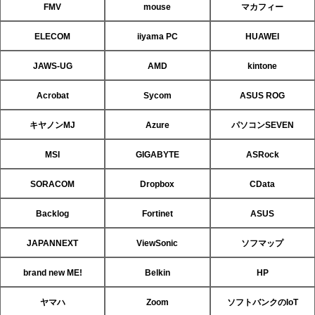
FMV
mouse
マカフィー
ELECOM
iiyama PC
HUAWEI
JAWS-UG
AMD
kintone
Acrobat
Sycom
ASUS ROG
キヤノンMJ
Azure
パソコンSEVEN
MSI
GIGABYTE
ASRock
SORACOM
Dropbox
CData
Backlog
Fortinet
ASUS
JAPANNEXT
ViewSonic
ソフマップ
brand new ME!
Belkin
HP
ヤマハ
Zoom
ソフトバンクのIoT