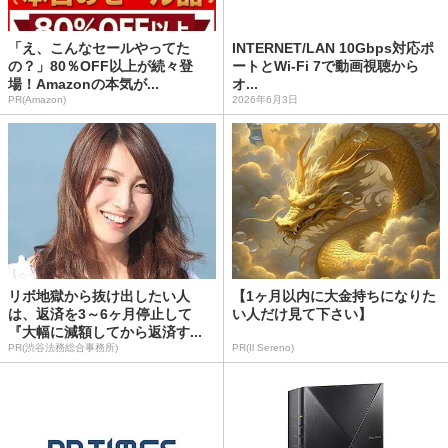
「え、こんなセールやってた
INTERNET/LAN 10Gbps対応ポ
の？」80％OFF以上が続々登
ートとWi-Fi 7で動画視聴から
場！Amazonの本気が...
オ...
PR(Amazon)
2026年6月3日
リボ地獄から抜け出したい人
【1ヶ月以内に大金持ちになりた
は、返済を3～6ヶ月停止して
い人だけ見て下さい】
『大幅に減額してから返済す...
PR(渋谷法務総合事務所)
PR(Il Sereno)