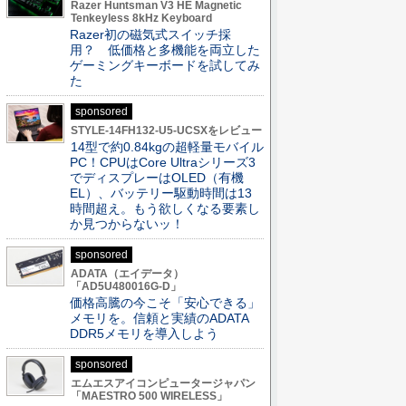
Razer Huntsman V3 HE Magnetic
Tenkeyless 8kHz Keyboard
Razer初の磁気式スイッチ採
用？ 低価格と多機能を両立した
ゲーミングキーボードを試してみ
た
sponsored
STYLE-14FH132-U5-UCSXをレビュー
14型で約0.84kgの超軽量モバイル
PC！CPUはCore Ultraシリーズ3
でディスプレーはOLED（有機
EL）、バッテリー駆動時間は13
時間超え。もう欲しくなる要素し
か見つからないッ！
sponsored
ADATA（エイデータ）
「AD5U480016G-D」
価格高騰の今こそ「安心できる」
メモリを。信頼と実績のADATA
DDR5メモリを導入しよう
sponsored
エムエスアイコンピュータージャパン
「MAESTRO 500 WIRELESS」