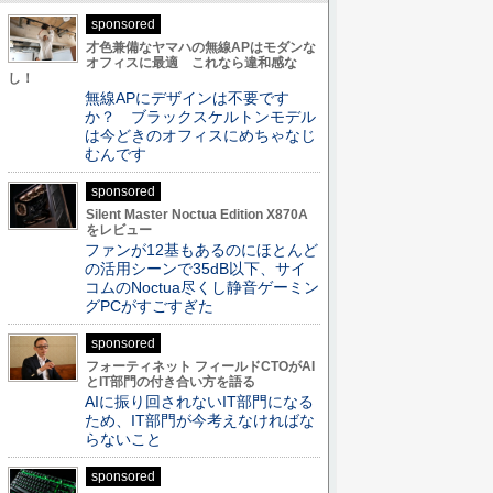
sponsored
才色兼備なヤマハの無線APはモダンな
オフィスに最適 これなら違和感な
し！
無線APにデザインは不要です
か？ ブラックスケルトンモデル
は今どきのオフィスにめちゃなじ
むんです
sponsored
Silent Master Noctua Edition X870A
をレビュー
ファンが12基もあるのにほとんど
の活用シーンで35dB以下、サイ
コムのNoctua尽くし静音ゲーミン
グPCがすごすぎた
sponsored
フォーティネット フィールドCTOがAI
とIT部門の付き合い方を語る
AIに振り回されないIT部門になる
ため、IT部門が今考えなければな
らないこと
sponsored