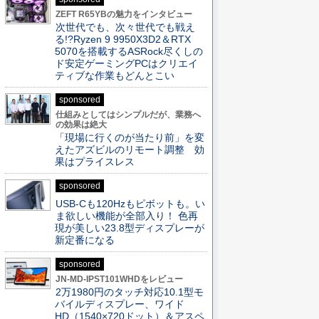
ZEFT R65YBの魅力をインタビュー
次世代でも、次々世代でも戦え
る!?Ryzen 9 9950X3D2＆RTX
5070を搭載するASRock尽くしの
ド安定ゲーミングPCはクリエイ
ティブな作業もどんとこい
sponsored
仕組みとしてはシンプルだが、業務へ
の効果は絶大
「現場に行くのが当たり前」を変
えたアズビルのリモート調整 効
果はプライスレス
sponsored
USB-Cも120Hzもピボットも。い
ま欲しい機能が全部入り！ 色再
現が美しい23.8型ディスプレーが
新定番になる
sponsored
JN-MD-IPST101WHDをレビュー
2万1980円のタッチ対応10.1型モ
バイルディスプレー、ワイド
HD（1540×720ドット）＆アスペ