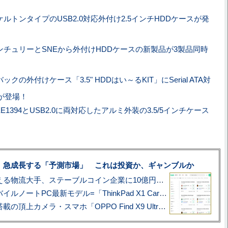
ケルトンタイプのUSB2.0対応外付け2.5インチHDDケースが発
ンチュリーとSNEから外付けHDDケースの新製品が3製品同時
ックの外付けケース「3.5" HDDはい～るKIT」にSerial ATA対
」が登場！
EE1394とUSB2.0に両対応したアルミ外装の3.5/5インチケース
、急成長する「予測市場」 これは投資か、ギャンブルか
アマゾン配送を支える物流大手、ステーブルコイン企業に10億円投資のワケ
あこがれの旗艦モバイルノートPC最新モデル=「ThinkPad X1 Carbon Gen 14 Aura Edition」実機レビュー
ハッセルブラッド搭載の頂上カメラ・スマホ「OPPO Find X9 Ultra」実写レビュー=プロが本気で徹底撮影しました!!