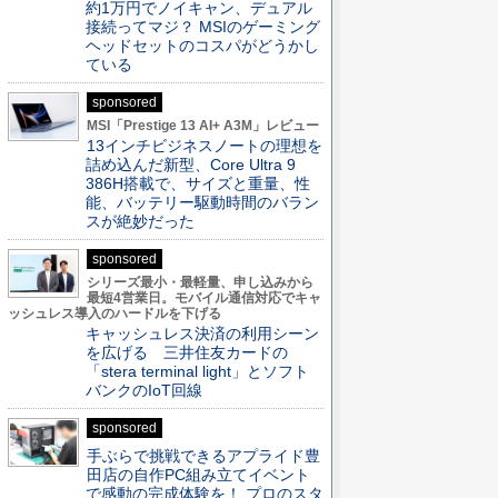
約1万円でノイキャン、デュアル
接続ってマジ？ MSIのゲーミング
ヘッドセットのコスパがどうかし
ている
sponsored
MSI「Prestige 13 AI+ A3M」レビュー
13インチビジネスノートの理想を
詰め込んだ新型、Core Ultra 9
386H搭載で、サイズと重量、性
能、バッテリー駆動時間のバラン
スが絶妙だった
sponsored
シリーズ最小・最軽量、申し込みから
最短4営業日。モバイル通信対応でキャ
ッシュレス導入のハードルを下げる
キャッシュレス決済の利用シーン
を広げる 三井住友カードの
「stera terminal light」とソフト
バンクのIoT回線
sponsored
手ぶらで挑戦できるアプライド豊
田店の自作PC組み立てイベント
で感動の完成体験を！ プロのスタ