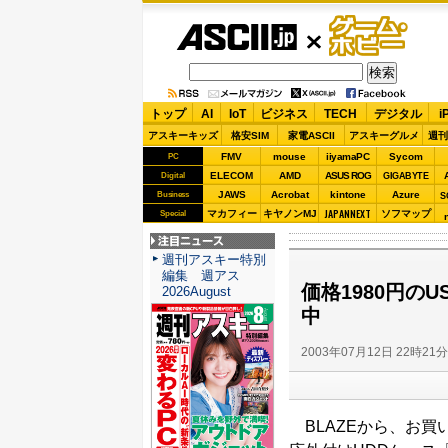
ASCII.jp
ゲーム・
ホビー
トップ
AI
IoT
ビジネス
TECH
デジタル
i
アスキーキッズ
格安SIM
家電ASCII
アスキーグルメ
週刊
FMV
mouse
iiyamaPC
Sycom
PC
ELECOM
AMD
ASUS ROG
Digital
GIGABYTE
JAWS
Acrobat
kintone
Azure
Business
S
JAPANNEXT
マカフィー
キヤノンMJ
ソフマップ
Special
注目ニュース
週刊アスキー特別
編集 週アス
価格1980円のU
2026August
中
2003年07月12日 22時21
BLAZEから、お買い