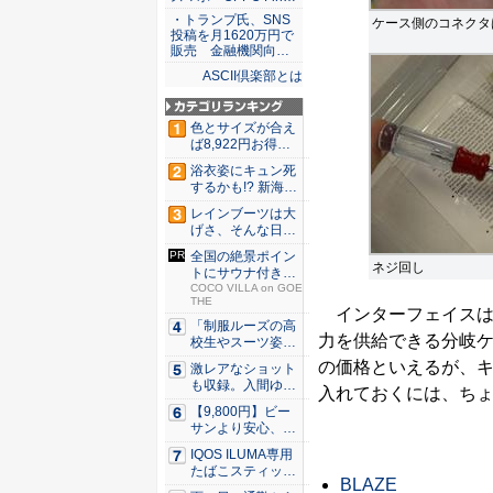
・トランプ氏、SNS
ケース側のコネクタ
投稿を月1620万円で
販売 金融機関向…
ASCII倶楽部とは
色とサイズが合え
ば8,922円お得！
メ...
浴衣姿にキュン死
するかも!? 新海ま
きが...
レインブーツは大
げさ、そんな日
に！ ミズ...
全国の絶景ポイン
ネジ回し
トにサウナ付きの
シェア別...
COCO VILLA on GOE
THE
インターフェイスはU
「制服ルーズの高
力を供給できる分岐
校生やスーツ姿の
OLを演...
の価格といえるが、キ
激レアなショット
も収録。入間ゆい
入れておくには、ち
が34周...
【9,800円】ビー
サンより安心、ス
ニー...
IQOS ILUMA専用
たばこスティッ
BLAZE
ク...