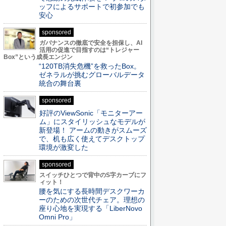
ッフによるサポートで初参加でも
安心
sponsored
ガバナンスの徹底で安全を担保し、AI
活用の促進で目指すのは“トレジャー
Box”という成長エンジン
“120TB消失危機”を救ったBox。
ゼネラルが挑むグローバルデータ
統合の舞台裏
sponsored
好評のViewSonic「モニターアー
ム」にスタイリッシュなモデルが
新登場！ アームの動きがスムーズ
で、机も広く使えてデスクトップ
環境が激変した
sponsored
スイッチひとつで背中のS字カーブにフ
ィット！
腰を気にする長時間デスクワーカ
ーのための次世代チェア。理想の
座り心地を実現する「LiberNovo
Omni Pro」