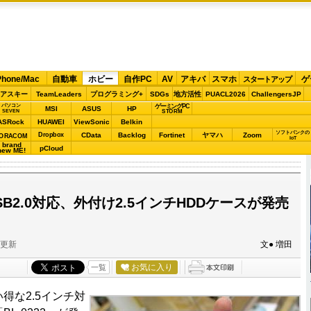
Phone/Mac
自動車
ホビー
自作PC
AV
アキバ
スマホ
ゲ
スタートアップ
アスキー
TeamLeaders
プログラミング+
SDGs
地方活性
PUACL2026
ChallengersJP
パソコン
ゲーミングPC
MSI
ASUS
HP
STORM
SEVEN
ASRock
HUAWEI
ViewSonic
Belkin
ソフトバンクの
Dropbox
CData
Backlog
Fortinet
ヤマハ
Zoom
ORACOM
IoT
brand
pCloud
new ME!
SB2.0対応、外付け2.5インチHDDケースが発売
分更新
文● 増田
お気に入り
一覧
得な2.5インチ対