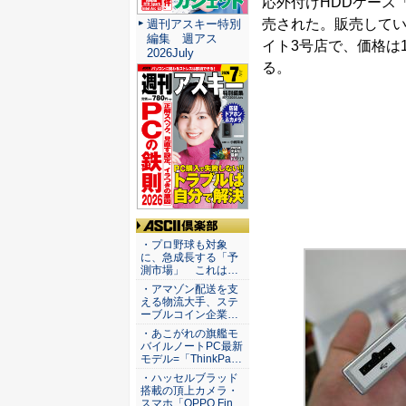
応外付けHDDケース「B
売された。販売して
週刊アスキー特別
編集 週アス
イト3号店で、価格は1
2026July
る。
ASCII倶楽部
・プロ野球も対象
に、急成長する「予
測市場」 これは…
・アマゾン配送を支
える物流大手、ステ
ーブルコイン企業…
・あこがれの旗艦モ
バイルノートPC最新
モデル=「ThinkPa…
・ハッセルブラッド
搭載の頂上カメラ・
スマホ「OPPO Fin…