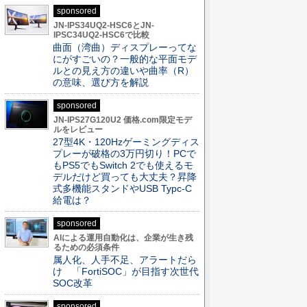
sponsored
JN-IPS34UQ2-HSC6とJN-
IPSC34UQ2-HSC6で比較
曲面（湾曲）ディスプレーってな
にがすごいの？一般的な平面モデ
ルとの見え方の違いや曲率（R）
の意味、選び方を解説
sponsored
JN-IPS27G120U2 価格.com限定モデ
ルをレビュー
27型4K・120Hzゲーミングディス
プレーが破格の3万円切り！PCで
もPS5でもSwitch 2でも使えるモ
デルだけど買っても大丈夫？昇降
式多機能スタンドやUSB Typc-C
給電は？
sponsored
AIによる運用自動化は、企業が生き残
るための必須条件
属人化、人手不足、アラートだら
け 「FortiSOC」が目指す次世代
SOC改革
sponsored