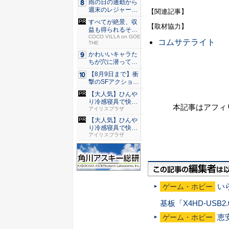
雨の日の通勤から
週末のレジャーま
【関連記事】
で快適！...
すべてが絶景、収
【取材協力】
益も得られるその
仕組みと...
COCO VILLA on GOE
コムサテライト
THE
かわいいキャラた
ちが穴に潜ってひ
どい目に...
【8月9日まで】衝
撃のSFアクション
『G...
【大人気】ひんや
り冷感寝具で快適
本記事はアフィ
な睡眠を...
アイリスプラザ
【大人気】ひんや
り冷感寝具で快適
な睡眠を...
アイリスプラザ
い
ゲーム・ホビー
基板「X4HD-USB
恵
ゲーム・ホビー