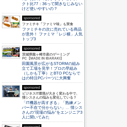
クト比77：36って聞きなじみない
けど使いやすいの？
sponsored
ファミチキ「ファミマ味」も実食
ファミチキの次に売れている商品
が意外！ ファミマ「レジ横」人気
トップ3
sponsored
茨城県龍ヶ崎市産のゲーミング
PC【MADE IN IBARAKI】
田園風景が広がるSTORMの組み
立て工場を見学！プロの早組み
（しかも丁寧）とBTO PCならで
はの特注PCパーツに大興奮
sponsored
ビジネスIT環境が大きく変わる中で、
情シスさんの悩みも変化している？
「IT機器が高すぎる」「熟練メン
バー不在で分からない」… 情シス
さんの“現場の悩み”をエンジニア3
人に聞いてみた
sponsored