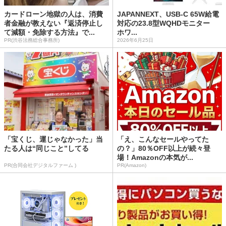
カードローン地獄の人は、消費
JAPANNEXT、USB-C 65W給電
者金融が教えない『返済停止し
対応の23.8型WQHDモニター
て減額・免除する方法』で...
ホワ...
PR(渋谷法務総合事務所)
2026年6月25日
「宝くじ、運じゃなかった」当
「え、こんなセールやってた
たる人は“同じこと”してる
の？」80％OFF以上が続々登
場！Amazonの本気が...
PR(合同会社デジタルファーム )
PR(Amazon)