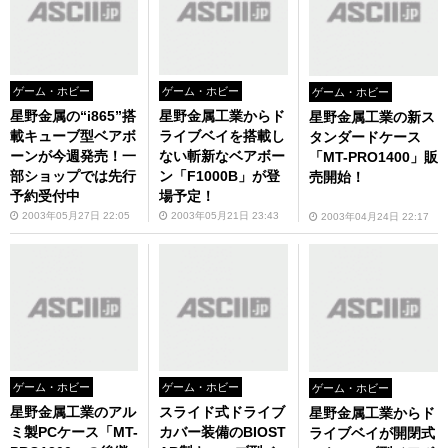
ゲーム・ホビー
ゲーム・ホビー
ゲーム・ホビー
星野金属の“i865”搭
星野金属工業からド
星野金属工業の新ス
載キューブ型ベアボ
ライブベイを搭載し
タンダードケース
ーンが今週発売！一
ない斬新なベアボー
「MT-PRO1400」販
部ショップでは先行
ン「F1000B」が登
売開始！
予約受付中
場予定！
2003年05月27日 22:05
2003年05月21日 23:43
2003年04月24日 22:17
ゲーム・ホビー
ゲーム・ホビー
ゲーム・ホビー
星野金属工業のアル
スライド式ドライブ
星野金属工業からド
ミ製PCケース「MT-
カバー装備のBIOST
ライブベイが開閉式