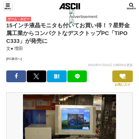
ゲーム・ホビー
15インチ液晶モニタも付いてお買い得！？星野金
属工業からコンパクトなデスクトップPC「TiPO
C333」が発売に
文● 増田
[PC表示へ]
2003年07月04日 23時56分更新
お気に入り