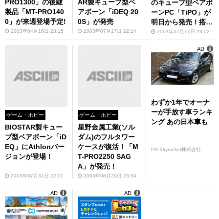
PRO1300」の後継
AR製キューブ型ベ
のキューブ型ベアボ
製品「MT-PRO140
アボーン「iDEQ 20
ーンPC「TiPO」が
0」が来週登場予定!
0S」が発売
明日から発売！搭載
マザー別で3モデル
2003年04月16日 23:15
2003年07月17日 22:14
2003年07月17日 23:02
がラインナップ！
AD
わずか1年でオーナ
ーが手放す車ランキ
ゲーム・ホビー
ゲーム・ホビー
ング あの日本車も
BIOSTAR製キュー
星野金属工業(ソル
ブ型ベアボーン「iD
ダム)のフルタワー
EQ」にAthlonバー
ケースが復活！「M
PR Skyrocket株式会社
ジョンが登場！
T-PRO2250 SAG
A」が発売！
2003年07月31日 22:01
2003年08月29日 23:54
AD
AD