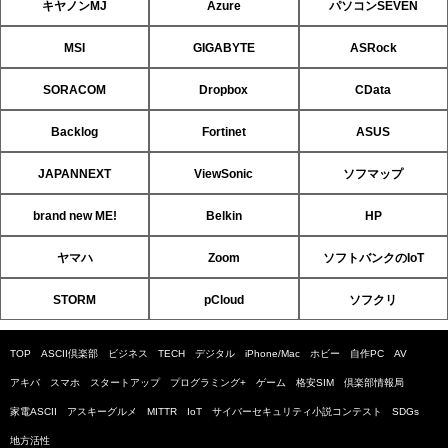
キヤノンMJ
Azure
パソコンSEVEN
MSI
GIGABYTE
ASRock
SORACOM
Dropbox
CData
Backlog
Fortinet
ASUS
JAPANNEXT
ViewSonic
ソフマップ
brand new ME!
Belkin
HP
ヤマハ
Zoom
ソフトバンクのIoT
STORM
pCloud
ソフクリ
TOP
ASCII倶楽部
ビジネス
TECH
デジタル
iPhone/Mac
ホビー
自作PC
AV
アキバ
スマホ
スタートアップ
プログラミング+
ゲーム
格安SIM
倶楽部情報局
家電ASCII
アスキーグルメ
MITTR
IoT
サイバーセキュリティ小説コンテスト
SDGs
地方活性