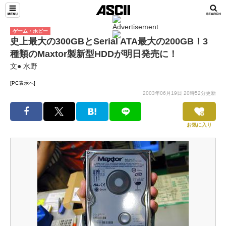
ゲーム・ホビー
史上最大の300GBとSerial ATA最大の200GB！3
種類のMaxtor製新型HDDが明日発売に！
文● 水野
[PC表示へ]
2003年06月19日 20時52分更新
お気に入り