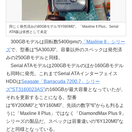
同じく発売済みの80GBモデル“6Y080M0”。「Maxline II Plus」Serial
ATA版は依然として未定
300GBモデルは回転数5400rpmの
「Maxline II」シリー
ズ
で、型番は“5A300J0”。容量以外のスペックは発売済
みの250GBモデルと同様。
Serial ATAモデルは200GBモデルのほか160GBモデル
も同時に発売。これまでSerial ATAインターフェイス
HDDは
Seagate「Barracuda 7200.7」シリー
ズ“ST3160023AS”
の160GBが最大容量となっていたが、
それを更新することになる。型番
は“6Y200M0”と“6Y160M0”、先頭の数字“6”からも判るよ
うに「Maxline II Plus」ではなく「DiamondMax Plus 9」
シリーズの製品だ。スペックは容量違いの“6Y120M0”な
どと同様となっている。