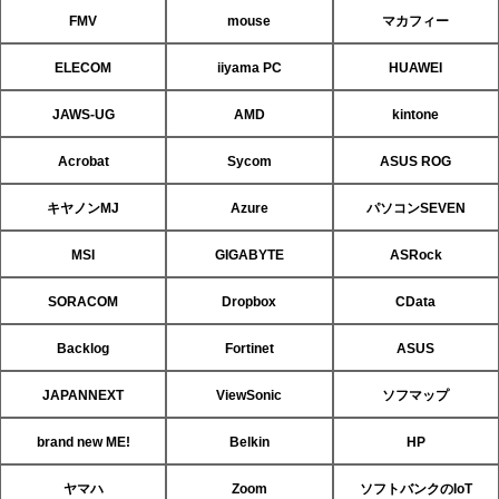
FMV
mouse
マカフィー
ELECOM
iiyama PC
HUAWEI
JAWS-UG
AMD
kintone
Acrobat
Sycom
ASUS ROG
キヤノンMJ
Azure
パソコンSEVEN
MSI
GIGABYTE
ASRock
SORACOM
Dropbox
CData
Backlog
Fortinet
ASUS
JAPANNEXT
ViewSonic
ソフマップ
brand new ME!
Belkin
HP
ヤマハ
Zoom
ソフトバンクのIoT