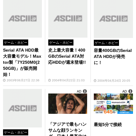
ゲーム・ホビー
ゲーム・ホビー
ゲーム・ホビー
Serial ATA HDD最
史上最大容量！400
容量400GBのSerial
大容量モデル！Max
GBのSerial ATA対
ATA HDDが発売
tor製「7Y250M0(2
応HDDが週末登場!!
に！
50GB)」が販売開
始！
2003年06月27日 22:36
2004年04月22日 21:03
2004年04月24日 20:05
AD
AD
「アジアで最もハン
最短5分で接続
サムな顔ランキン
ゲーム・ホビー