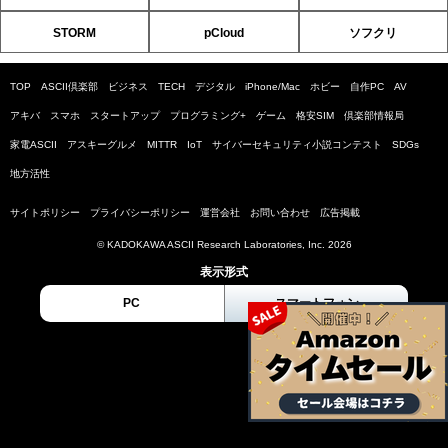
STORM
pCloud
ソフクリ
TOP
ASCII倶楽部
ビジネス
TECH
デジタル
iPhone/Mac
ホビー
自作PC
AV
アキバ
スマホ
スタートアップ
プログラミング+
ゲーム
格安SIM
倶楽部情報局
家電ASCII
アスキーグルメ
MITTR
IoT
サイバーセキュリティ小説コンテスト
SDGs
地方活性
サイトポリシー
プライバシーポリシー
運営会社
お問い合わせ
広告掲載
© KADOKAWA ASCII Research Laboratories, Inc. 2026
表示形式
PC
スマートフォン