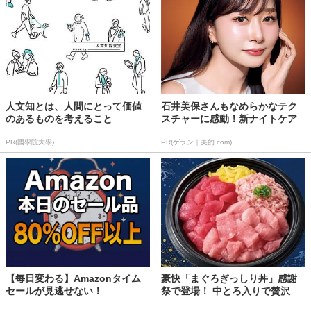
人文知とは、人間にとって価値
石井美保さんもなめらかなテク
のあるものを考えること
スチャーに感動！新ナイトケア
PR(國學院大學)
PR(ゲラン｜美的.com)
【毎日変わる】Amazonタイム
豪快「まぐろぎっしり丼」感謝
セールが見逃せない！
祭で登場！ 中とろ入りで贅沢