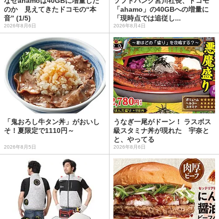
なぜahamoは40GBに増量した
ソフトバンク宮川社長、ドコモ
のか 見えてきたドコモの“本
「ahamo」の40GBへの増量に
音” (1/5)
「現時点では追従し...
2026年8月6日
2026年8月4日
「鬼おろし牛タン丼」がおいし
うなぎ一尾がドーン！ ラスボス
そ！夏限定で1110円～
級スタミナ丼が現れた 宇奈と
と、やってる
2026年8月5日
2026年8月6日