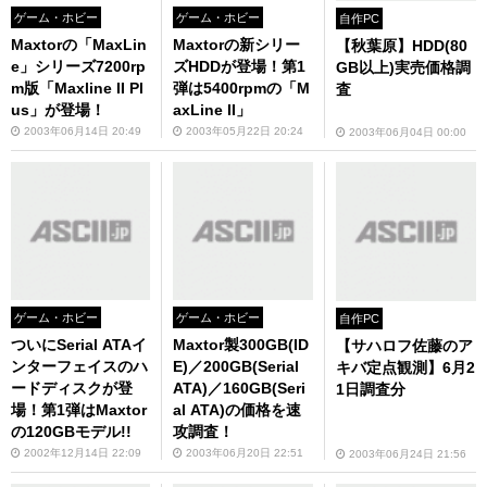
ゲーム・ホビー
ゲーム・ホビー
自作PC
Maxtorの「MaxLin
Maxtorの新シリー
【秋葉原】HDD(80
e」シリーズ7200rp
ズHDDが登場！第1
GB以上)実売価格調
m版「Maxline II Pl
弾は5400rpmの「M
査
us」が登場！
axLine II」
2003年06月14日 20:49
2003年05月22日 20:24
2003年06月04日 00:00
ゲーム・ホビー
ゲーム・ホビー
自作PC
ついにSerial ATAイ
Maxtor製300GB(ID
【サハロフ佐藤のア
ンターフェイスのハ
E)／200GB(Serial
キバ定点観測】6月2
ードディスクが登
ATA)／160GB(Seri
1日調査分
場！第1弾はMaxtor
al ATA)の価格を速
の120GBモデル!!
攻調査！
2002年12月14日 22:09
2003年06月20日 22:51
2003年06月24日 21:56