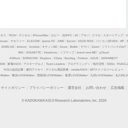
ジネス
TECH
デジタル
iPhone/Mac
ホビー
自作PC
AV
アキバ
スマホ
スタートアップ
mouse
マカフィー
ELECOM
iiyama PC
AMD
Sycom
ASUS ROG
パソコンSEVEN
HP
JAWS-UG
kintone
Acrobat
キヤノンMJ
Azure
Belkin
ヤマハ
Zoom
ソフトバンクのIoT
MSI
GIGABYTE
ViewSonic
ソフマップ
brand new ME!
pCloud
ASRock
SORACOM
Dropbox
CData
Backlog
Fortinet
ASUS
JAPANNEXT
SIM
家電ASCII
アスキーグルメ
Team Leaders
プログラミング＋
地方活性
SDGs
PUACL
今日の必読記事
週刊アスキー
デジタル用語辞典
mobileASCII
MITテクノロジーレビュー
alker
横浜LOVEWalker
西新宿LOVEWalker
夜景LOVEWalker
九州LOVEWalker
丸の内LOV
サイトポリシー
プライバシーポリシー
運営会社
お問い合わせ
広告掲載
© KADOKAWA ASCII Research Laboratories, Inc. 2026