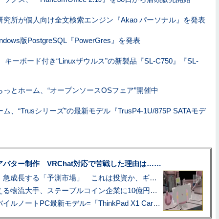
研究所が個人向け全文検索エンジン『Akao パーソナル』を発表
ndows版PostgreSQL『PowerGres』を発表
キーボード付き“Linuxザウルス”の新製品『SL-C750』『SL-
らっとホーム、“オープンソースOSフェア”開催中
、“Trusシリーズ”の最新モデル『TrusP4-1U/875P SATAモデ
uberアバター制作 VRChat対応で苦戦した理由は……
プロ野球も対象に、急成長する「予測市場」 これは投資か、ギャンブルか
アマゾン配送を支える物流大手、ステーブルコイン企業に10億円投資のワケ
あこがれの旗艦モバイルノートPC最新モデル=「ThinkPad X1 Carbon Gen 14 Aura Edition」実機レビュー