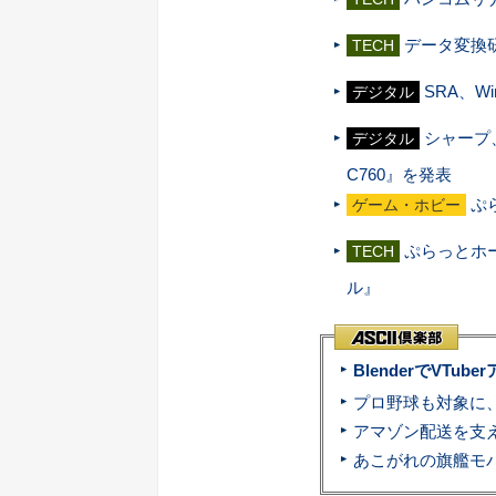
データ変換
TECH
SRA、Wi
デジタル
シャープ、
デジタル
C760』を発表
ぷ
ゲーム・ホビー
ぷらっとホーム
TECH
ル』
BlenderでVT