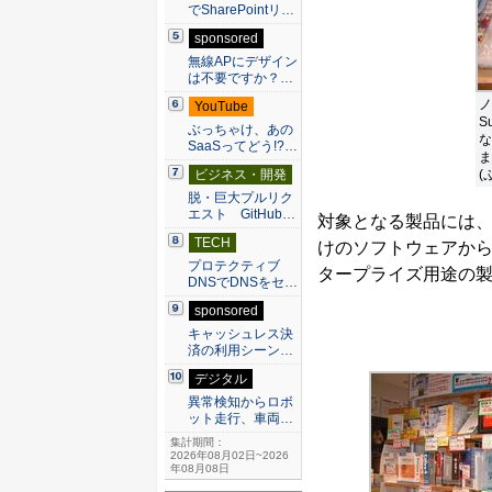
でSharePointリ…
sponsored
無線APにデザイン
は不要ですか？…
ノ
YouTube
S
ぶっちゃけ、あの
な
SaaSってどう!?…
ま
(
ビジネス・開発
脱・巨大プルリク
エスト GitHub…
対象となる製品には
TECH
けのソフトウェアか
プロテクティブ
タープライズ用途の
DNSでDNSをセ…
sponsored
キャッシュレス決
済の利用シーン…
デジタル
異常検知からロボ
ット走行、車両…
集計期間：
2026年08月02日~2026
年08月08日