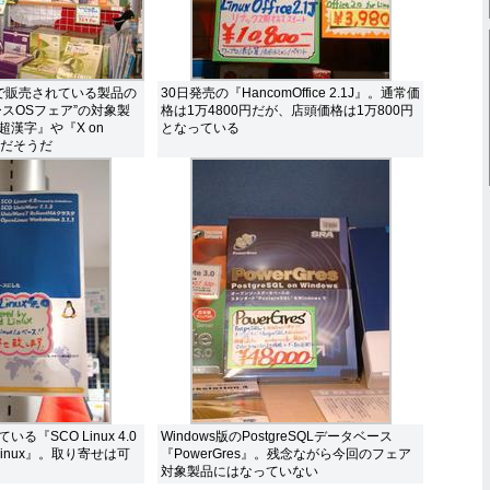
で販売されている製品の
30日発売の『HancomOffice 2.1J』。通常価
スOSフェア”の対象製
格は1万4800円だが、店頭価格は1万800円
漢字』や『X on
となっている
外だそうだ
『SCO Linux 4.0
Windows版のPostgreSQLデータベース
tedLinux』。取り寄せは可
『PowerGres』。残念ながら今回のフェア
対象製品にはなっていない