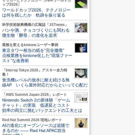
サッカーとテクノロジー〔FIFAワールドカ
ップ2026〕
ワールドカップ2026、テクノロジー
は何を残したか 軌跡を振り返る
科学技術振興機構の広報誌「JSTnews」
パンや酒、チョコづくりにも関わる
微生物「酵母」の進化を追求
業務を変えるkintoneユーザー事例
東京タワー相当の紙を“完全撤廃”
点検業務をkintone化した“現場ファー
スト”な改善術
「Interop Tokyo 2026」アスキー全力特
集！
食洗機レベルの放水に耐え続ける無
線AP いくら屋外対応だからといって心配だ
「AWS Summit Japan 2026」レポート
Nintendo Switch 2の新体験「ゲーム
チャット」の実装 低遅延とコスト
効率の両立に挑むバックエンドの工夫とは
Red Hat Summit 2026 現地レポート
AIの進化にオープンソースは追随で
きるのか ―― Red Hat APAC担当