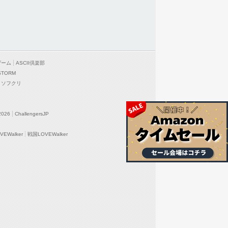
ゲーム
ASCII倶楽部
STORM
ソフクリ
2026
ChallengersJP
EWalker
戦国LOVEWalker