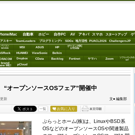
Phone/Mac
自動車
ホビー
自作PC
AV
アキバ
スマホ
ゲ
スタートアップ
アスキー
TeamLeaders
プログラミング+
SDGs
地方活性
PUACL2026
ChallengersJP
パソコン
ゲーミングPC
MSI
ASUS
HP
STORM
SEVEN
ASRock
HUAWEI
ViewSonic
Belkin
ソフトバンクの
Dropbox
CData
Backlog
Fortinet
ヤマハ
Zoom
ORACOM
IoT
brand
pCloud
new ME!
、“オープンソースOSフェア”開催中
分更新
文● 編集部
お気に入り
一覧
ぷらっとホーム(株)は、LinuxやBSD系
OSなどのオープンソースOSや関連製品