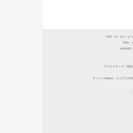
TOP
AI
IoT
ビ
FMV
HUAWEI
アスキーキッズ
格安
ラーメンWalker
エリアLOVEW