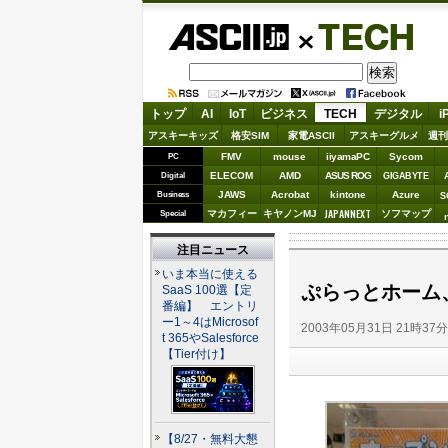
ASCII.jp
TECH
トップ
AI
IoT
ビジネス
TECH
デジタル
i
アスキーキッズ
格安SIM
家電ASCII
アスキーグルメ
週刊
FMV
mouse
iiyamaPC
Sycom
PC
ELECOM
AMD
ASUS ROG
Digital
GIGABYTE
JAWS
Acrobat
kintone
Azure
Business
S
JAPANNEXT
マカフィー
キヤノンMJ
ソフマップ
Special
注目ニュース
いま本当に使える
ぷらっとホーム
SaaS 100選【定
番編】 エントリ
ー1～4はMicrosof
2003年05月31日 21時37
t 365やSalesforce
【Tier付け】
【8/27・無料大懇