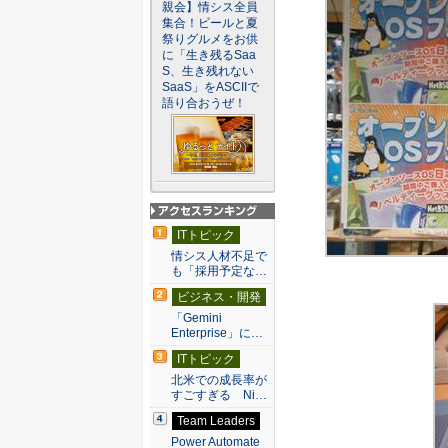
親会】情シス全員
集合！ビールと夏
祭りグルメをお供
に「生き残るSaa
S、生き残れない
SaaS」をASCIIで
語り合おうぜ！
アクセスランキン
ITトピック
グ
情シス人材不足で
も「採用予定な…
ビジネス・開発
「Gemini
Enterprise」に…
ITトピック
北米での成長率が
すごすぎる Ni…
Team Leaders
Power Automate