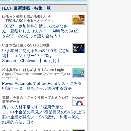
TECH 最新連載・特集一覧
ゆるっと知見を深める楽しい会
「TECH.ASCII ゆるっとナイト」
【8/27・参加無料】情シスのみなさ
ん、夏祭りしませんか？ 「AI時代のSaaS」
をASCIIでゆるっと語り合おう！
いま本当に使えるSaaS 100選
いま本当に使えるSaaS 100選【定番
編】 エントリー17～20は
Sansan、Chatwork【Tier付け】
松本典子の「はじめよう！Azure Logic
Apps／Power Automateでノーコード／ロ
ーコード」
Power AutomateでSharePointリストにある
申請データ一覧をメール送信する方法
連載：今週の「ざっくり知っておきたいIT
業界データ」
情シス人材不足でも「採用予定な
し」中小企業の意見／“従業員発のSNS炎上”6
割の企業が懸念／「SNS疲れ」利用を減らす
効果的方法、ほか