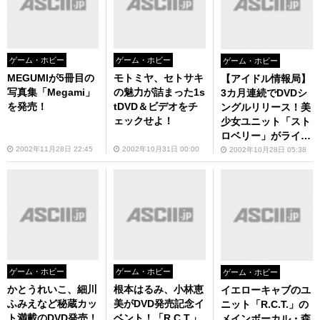
ゲーム・ホビー
ゲーム・ホビー
ゲーム・ホビー
MEGUMIが5冊目の
モトミヤ、セトサキ
【アイドル情報局】
写真集「Megami」
の魅力が詰まった1s
3カ月連続でDVDシ
を発売！
tDVD＆ビデオをチ
ングルリリース！美
ェックせよ！
少女ユニット「スト
ロベリー」がライブ
＆トークイベント
2002年11月28日 22:45
2002年10月31日 00:00
2002年10月28日 05:38
ゲーム・ホビー
ゲーム・ホビー
ゲーム・ホビー
かとうれいこ、細川
根本はるみ、小林恵
イエローキャブのユ
ふみえなど秘蔵カッ
美がDVD発売記念イ
ニット「R.C.T.」の
ト満載のDVD発売！
ベント！「R.C.T.」
メインボーカル・森