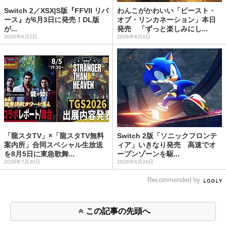
Switch 2／XSX|S版『FFVII リバ
わんこがかわいい「ビースト・
ース』が6月3日に発売！DL版
オブ・リンカネーション」本日
が...
発売 「ずっと楽しみにし...
2026年6月2日
2026年8月4日
「龍スタTV」×「龍スタTV無料
Switch 2版「ソニックフロンテ
案内所」合同スペシャル生放送
ィア」いきなり発売 高速でオ
を8月5日に東急歌舞...
ープンゾーンを駆...
2026年7月30日
2026年6月24日
Recommended by
この記事の先頭へ