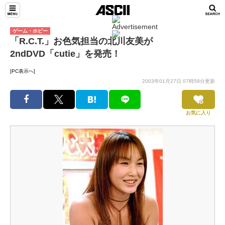
ゲーム・ホビー
「R.C.T.」お色気担当の北川友美が
2ndDVD「cutie」を発売！
[PC表示へ]
2003年01月27日 07時58分更新
お気に入り