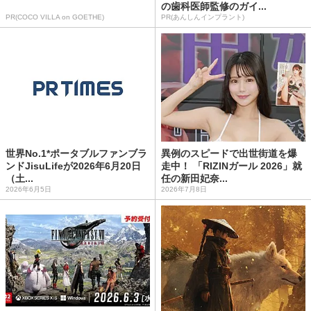
の歯科医師監修のガイ...
PR(COCO VILLA on GOETHE)
PR(あんしんインプラント)
世界No.1*ポータブルファンブラ
異例のスピードで出世街道を爆
ンドJisuLifeが2026年6月20日
走中！ 「RIZINガール 2026」就
（土...
任の新田妃奈...
2026年6月5日
2026年7月8日