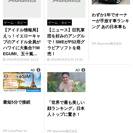
わずか1年でオーナ
ーが手放す車ランキ
ゲーム・ホビー
ゲーム・ホビー
ング あの日本車も
【アイドル情報局】
【ニュース】巨乳軍
えっ！イエローキャ
団を好みのアングル
ブのアイドル全員が
で！SMEがPS2用グ
PR Skyrocket株式会社
ハワイに大集合?!M
ラビアソフトを発
EGUMI、五十嵐り
売！
さも新ビデオ発売
2002年05月28日 23:22
2003年03月11日 23:44
AD
AD
最短5分で接続
「世界で最も美しい
顔ランキング」日本
人トップに驚き！
PR LotusFlare Inc
PR Skyrocket株式会社