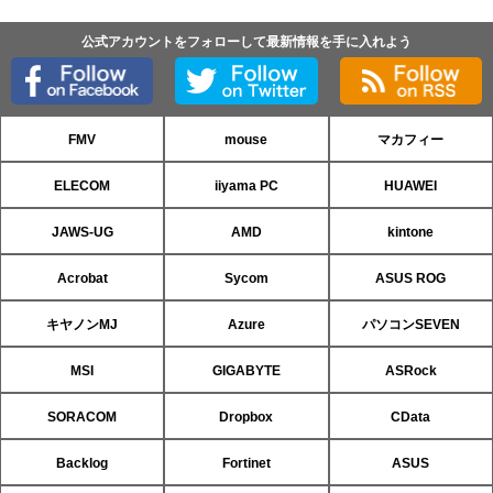
公式アカウントをフォローして最新情報を手に入れよう
FMV
mouse
マカフィー
ELECOM
iiyama PC
HUAWEI
JAWS-UG
AMD
kintone
Acrobat
Sycom
ASUS ROG
キヤノンMJ
Azure
パソコンSEVEN
MSI
GIGABYTE
ASRock
SORACOM
Dropbox
CData
Backlog
Fortinet
ASUS