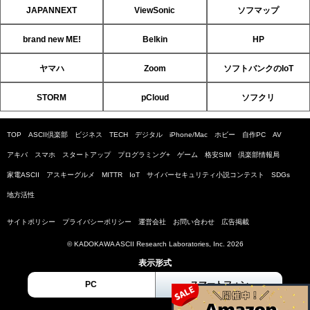
JAPANNEXT
ViewSonic
ソフマップ
brand new ME!
Belkin
HP
ヤマハ
Zoom
ソフトバンクのIoT
STORM
pCloud
ソフクリ
TOP
ASCII倶楽部
ビジネス
TECH
デジタル
iPhone/Mac
ホビー
自作PC
AV
アキバ
スマホ
スタートアップ
プログラミング+
ゲーム
格安SIM
倶楽部情報局
家電ASCII
アスキーグルメ
MITTR
IoT
サイバーセキュリティ小説コンテスト
SDGs
地方活性
サイトポリシー
プライバシーポリシー
運営会社
お問い合わせ
広告掲載
© KADOKAWA ASCII Research Laboratories, Inc. 2026
表示形式
PC
スマートフォン