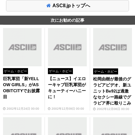
ASCII.jpトップへ
次にお勧めの記事
ゲーム・ホビー
ゲーム・ホビー
ゲーム・ホビー
巨乳軍団「新YELL
【ニュース】イエロ
松岡由樹が最後のグ
OW GIRLS」がAS
ーキャブ巨乳軍団が
ラビアビデオ、新ユ
OBITCITYでお披露
キューティーハニー
ニットBe92は過激
目
に！
なセクシー路線でグ
ラビア界に殴りこみ
2002年12月24日 00:00
2002年12月09日 00:00
2002年12月06日 00:00