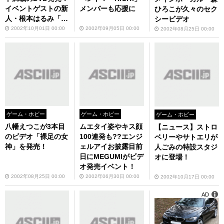
イベントゲストの新
メンバーも応援に
ひろこが久々のセク
人・根本はるみ「私
シービデオ
も他のコに負けてら
2002年10月01日 00:00
2002年09月05日 00:00
2002年08月25日 00:00
れません！」
ゲーム・ホビー
ゲーム・ホビー
ゲーム・ホビー
八幡えつこが3本目
ムエタイ姿やキス顔
【ニュース】ストロ
のビデオ「裸足の女
100連発も??エンジ
ベリーやサトエリが
神」を発売！
ェルアイお披露目前
人ごみの特設スタジ
日にMEGUMIがビデ
オに登場！
オ発売イベント！
2002年08月25日 00:00
2002年06月30日 00:00
2002年10月17日 00:00
AD