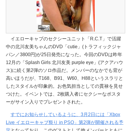
イエローキャブのセクシーユニット「R.C.T」で活躍
中の北川友美ちゃんのDVD「cutie」(トラフィックジャ
パン／3800円)が25日発売になった。今回のDVDは昨年
12月の「Splash Girls 北川友美 purple eye」(アクアハウ
ス)に続く第2弾のソロ作品だ。メンバーのなかでも背が
高いほうだが、T168、B91、W60、H88というスラリと
したスタイルが印象的。お色気担当としての貫禄を見せ
つけた。イベントでは、2枚購入者にセクシーなポスタ
ーがサイン入りでプレゼントされた。
すでにお知らせしているように、3月2日には「Xbox
Live イエローキャブ祭り in PSO」第2弾が開催される予
定
となっており、このゲストとして他メンバーとともに