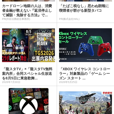
カードローン地獄の人は、消費
「たばこ税なし」思わぬ朗報に
者金融が教えない『返済停止し
喫煙者が群がる新型タバコ
て減額・免除する方法』で...
PR(渋谷法務総合事務所)
PR(株式会社HAL)
「龍スタTV」×「龍スタTV無料
「XBOX ワイヤレス コントロー
案内所」合同スペシャル生放送
ラー」対象製品の「ゲーム シー
を8月5日に東急歌舞...
ズン スタート ...
2026年7月30日
2026年5月25日