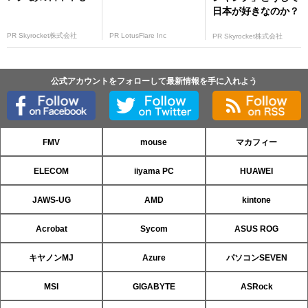
日本が好きなのか？
PR Skyrocket株式会社
PR LotusFlare Inc
PR Skyrocket株式会社
公式アカウントをフォローして最新情報を手に入れよう
FMV
mouse
マカフィー
ELECOM
iiyama PC
HUAWEI
JAWS-UG
AMD
kintone
Acrobat
Sycom
ASUS ROG
キヤノンMJ
Azure
パソコンSEVEN
MSI
GIGABYTE
ASRock