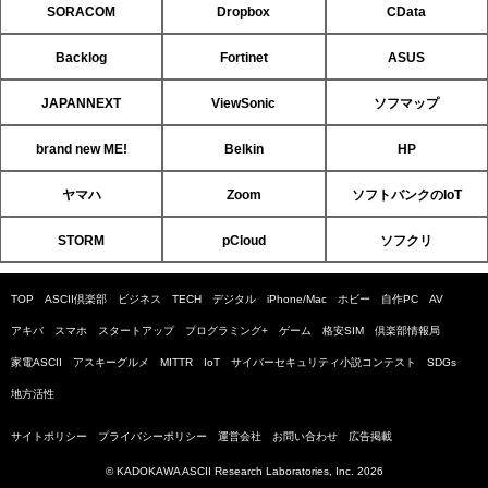
SORACOM
Dropbox
CData
Backlog
Fortinet
ASUS
JAPANNEXT
ViewSonic
ソフマップ
brand new ME!
Belkin
HP
ヤマハ
Zoom
ソフトバンクのIoT
STORM
pCloud
ソフクリ
TOP
ASCII倶楽部
ビジネス
TECH
デジタル
iPhone/Mac
ホビー
自作PC
AV
アキバ
スマホ
スタートアップ
プログラミング+
ゲーム
格安SIM
倶楽部情報局
家電ASCII
アスキーグルメ
MITTR
IoT
サイバーセキュリティ小説コンテスト
SDGs
地方活性
サイトポリシー
プライバシーポリシー
運営会社
お問い合わせ
広告掲載
© KADOKAWA ASCII Research Laboratories, Inc. 2026