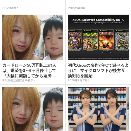
PR(Amazon)
PR(Amazon)
カードローン50万円以上の人
初代Xboxの名作がPCで遊べるよ
は、返済を3～6ヶ月停止して
うに マイクロソフトが後方互
『大幅に減額してから返済...
換対応を開始
PR(渋谷法務総合事務所)
2026年7月23日