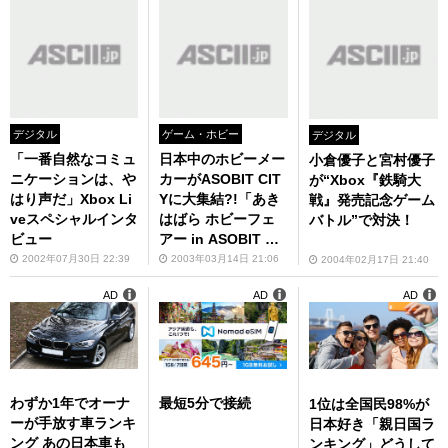
デジタル
ゲーム・ホビー
デジタル
「一番自然なコミュ
日本中のホビーメー
小倉優子と宮村優子
ニケーションは、や
カーがASOBIT CIT
が“Xbox『鉄騎大
はり声だ」Xbox Li
Yに大集結?!「あき
戦』発売記念ゲーム
veスペシャルインタ
はばら ホビーフェ
バトル”で対決！
ビュー
アー in ASOBIT CI
TY」が今日から開
2002年07月30日 22:39
2003年03月14日 21:06
2004年02月17日 21:40
催！
AD
AD
AD
わずか1年でオーナ
最短5分で接続
1位は全国民98%が
ーが手放す車ランキ
日本好き「親日国ラ
ング あの日本車も
ンキング」どうして