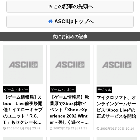
この記事の先頭へ
ASCII.jpトップへ
次にお勧めの記事
ゲーム・ホビー
ゲーム・ホビー
デジタル
【ゲーム情報局】X
【ゲーム情報局】秋
マイクロソフト、オ
box Live前夜祭開
葉原でXbox体験イ
ンラインゲームサー
催！イエローキャブ
ベント「Xbox eXp
ビス“Xbox Live”の
のユニット「R.C.
erience 2002 Wint
正式サービスを開始
T.」もセクシー衣装
er～美しく遊べ～ in
で応援に！
東京」開催！
2003年01月15日 23:47
2002年12月21日 21:31
2003年01月09日 19:14