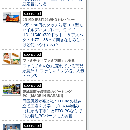
新定番になる
sponsored
JN-MD-IPST101WHDをレビュー
2万1980円のタッチ対応10.1型モ
バイルディスプレー、ワイド
HD（1540×720ドット）＆アスペ
クト比77：36って聞きなじみない
けど使いやすいの？
sponsored
ファミチキ「ファミマ味」も実食
ファミチキの次に売れている商品
が意外！ ファミマ「レジ横」人気
トップ3
sponsored
茨城県龍ヶ崎市産のゲーミング
PC【MADE IN IBARAKI】
田園風景が広がるSTORMの組み
立て工場を見学！プロの早組み
（しかも丁寧）とBTO PCならで
はの特注PCパーツに大興奮
sponsored