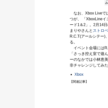
み
なお、Xbox Li
つが、 「XboxLi
ード1＆2」。2月1
まりやさんと
ストロベ
R.C.T(アールシテー
る。
イベント会場にはR.
「さっき控え室で遊
ーのなかでは小林恵
非チャレンジしてみ
Xbox
【関連記事】