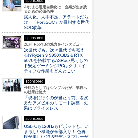
sponsored
AIによる運用自動化は、企業が生き残
るための必須条件
属人化、人手不足、アラートだら
け 「FortiSOC」が目指す次世代
SOC改革
sponsored
ZEFT R65YBの魅力をインタビュー
次世代でも、次々世代でも戦え
る!?Ryzen 9 9950X3D2＆RTX
5070を搭載するASRock尽くしの
ド安定ゲーミングPCはクリエイ
ティブな作業もどんとこい
sponsored
仕組みとしてはシンプルだが、業務へ
の効果は絶大
「現場に行くのが当たり前」を変
えたアズビルのリモート調整 効
果はプライスレス
sponsored
USB-Cも120Hzもピボットも。い
ま欲しい機能が全部入り！ 色再
現が美しい23.8型ディスプレーが