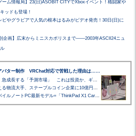
ゲーム情報局】23(日)ASOBIT CITYでXboxイベント！格闘家や
キッドも登場！
レビやグラビアで人気の根本はるみがビデオ発売！30日(日)に
企画】広末からミニスカポリスまで――2003年ASCII24ニュ
ル
uberアバター制作 VRChat対応で苦戦した理由は……
プロ野球も対象に、急成長する「予測市場」 これは投資か、ギャンブルか
アマゾン配送を支える物流大手、ステーブルコイン企業に10億円投資のワケ
あこがれの旗艦モバイルノートPC最新モデル=「ThinkPad X1 Carbon Gen 14 Aura Edition」実機レビュー