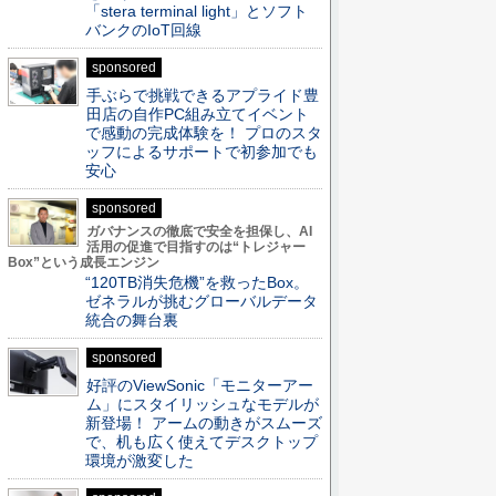
「stera terminal light」とソフト
バンクのIoT回線
sponsored
手ぶらで挑戦できるアプライド豊
田店の自作PC組み立てイベント
で感動の完成体験を！ プロのスタ
ッフによるサポートで初参加でも
安心
sponsored
ガバナンスの徹底で安全を担保し、AI
活用の促進で目指すのは“トレジャー
Box”という成長エンジン
“120TB消失危機”を救ったBox。
ゼネラルが挑むグローバルデータ
統合の舞台裏
sponsored
好評のViewSonic「モニターアー
ム」にスタイリッシュなモデルが
新登場！ アームの動きがスムーズ
で、机も広く使えてデスクトップ
環境が激変した