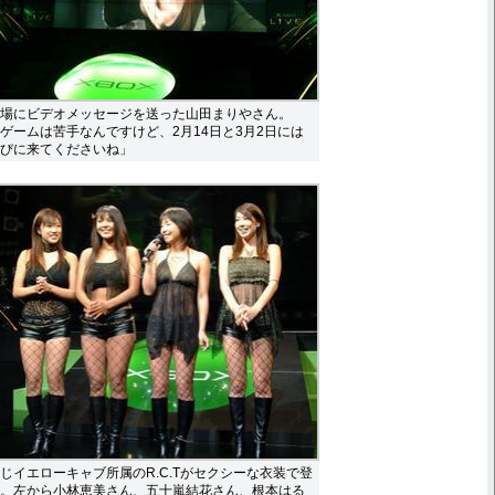
場にビデオメッセージを送った山田まりやさん。
ゲームは苦手なんですけど、2月14日と3月2日には
びに来てくださいね」
じイエローキャブ所属のR.C.Tがセクシーな衣装で登
。左から小林恵美さん、五十嵐結花さん、根本はる