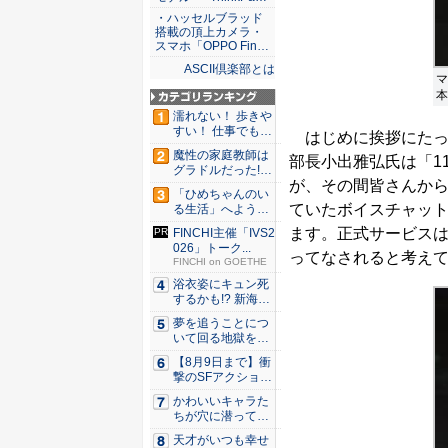
・ハッセルブラッド
搭載の頂上カメラ・
スマホ「OPPO Fin…
ASCII倶楽部とは
マ
本
濡れない！ 歩きや
すい！ 仕事でも履
はじめに挨拶にたった
ける...
魔性の家庭教師は
部長小出雅弘氏は「1
グラドルだった!?
が、その間皆さんか
村雨...
「ひめちゃんのい
ていたボイスチャッ
る生活」へようこ
そ！ 「...
ます。正式サービスはい
FINCHI主催「IVS2
026」トーク...
ってなされると考えて
FINCHI on GOETHE
浴衣姿にキュン死
するかも!? 新海ま
きが...
夢を追うことにつ
いて回る地獄を描
く『二階...
【8月9日まで】衝
撃のSFアクション
『G...
かわいいキャラた
ちが穴に潜ってひ
どい目に...
天才がいつも幸せ