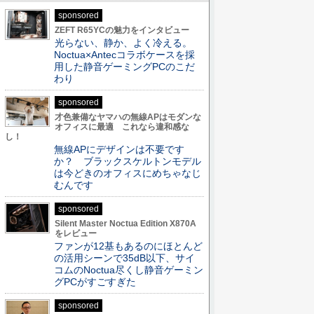
sponsored
ZEFT R65YCの魅力をインタビュー
光らない、静か、よく冷える。
Noctua×Antecコラボケースを採
用した静音ゲーミングPCのこだ
わり
sponsored
才色兼備なヤマハの無線APはモダンな
オフィスに最適 これなら違和感な
し！
無線APにデザインは不要です
か？ ブラックスケルトンモデル
は今どきのオフィスにめちゃなじ
むんです
sponsored
Silent Master Noctua Edition X870A
をレビュー
ファンが12基もあるのにほとんど
の活用シーンで35dB以下、サイ
コムのNoctua尽くし静音ゲーミン
グPCがすごすぎた
sponsored