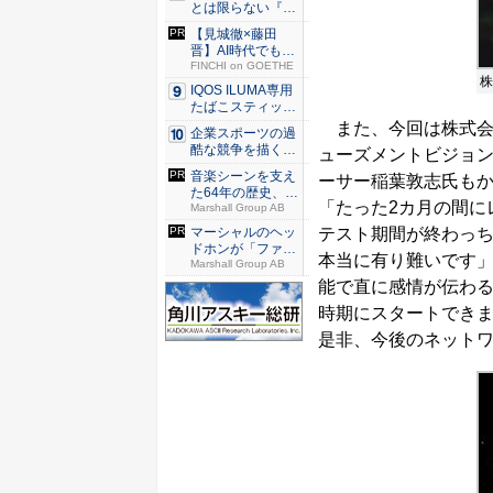
とは限らない『ダ
イヤモン...
【見城徹×藤田
晋】AI時代でも変
わらない...
FINCHI on GOETHE
株
IQOS ILUMA専用
たばこスティッ
ク...
また、今回は株式会
企業スポーツの過
酷な競争を描く『J
ューズメントビジョ
JM ...
音楽シーンを支え
ーサー稲葉敦志氏も
た64年の歴史、こ
「たった2カ月の間に
のヘッ...
Marshall Group AB
テスト期間が終わっ
マーシャルのヘッ
ドホンが「ファッ
本当に有り難いです」「
ション」...
Marshall Group AB
能で直に感情が伝わ
時期にスタートでき
是非、今後のネット