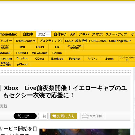
Phone/Mac
自動車
ホビー
自作PC
AV
アキバ
スマホ
ゲ
スタートアップ
アスキー
TeamLeaders
プログラミング+
SDGs
地方活性
PUACL2026
ChallengersJP
パソコン
ゲーミングPC
MSI
ASUS
HP
STORM
SEVEN
ASRock
HUAWEI
ViewSonic
Belkin
ソフトバンクの
Dropbox
CData
Backlog
Fortinet
ヤマハ
Zoom
ORACOM
IoT
brand
pCloud
new ME!
Xbox Live前夜祭開催！イエローキャブのユ
T.」もセクシー衣装で応援に！
分更新
お気に入り
一覧
サービス開始を目