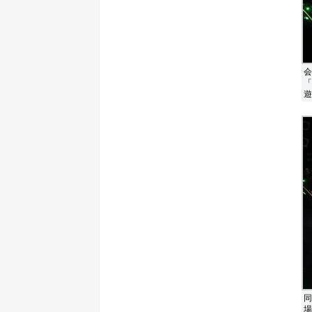
会
「
遊
同
場