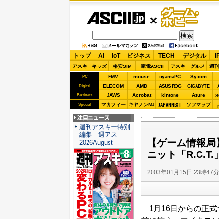
ASCII.jp
ゲーム・
ホビー
トップ
AI
IoT
ビジネス
TECH
デジタル
i
アスキーキッズ
格安SIM
家電ASCII
アスキーグルメ
週刊
FMV
mouse
iiyamaPC
Sycom
PC
ELECOM
AMD
ASUS ROG
Digital
GIGABYTE
JAWS
Acrobat
kintone
Azure
Business
S
JAPANNEXT
マカフィー
キヤノンMJ
ソフマップ
Special
注目ニュース
週刊アスキー特別
編集 週アス
【ゲーム情報局】
2026August
ニット「R.C.
2003年01月15日 23時47
1月16日からの正式