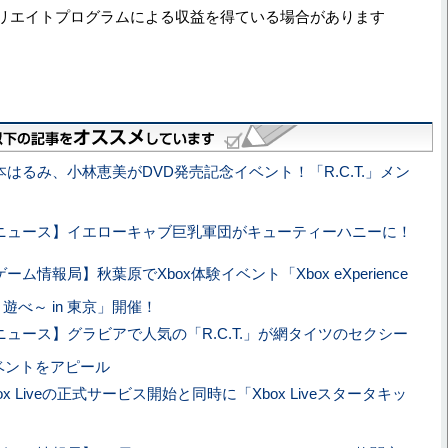
リエイトプログラムによる収益を得ている場合があります
本はるみ、小林恵美がDVD発売記念イベント！「R.C.T.」メン
ニュース】イエローキャブ巨乳軍団がキューティーハニーに！
ーム情報局】秋葉原でXbox体験イベント「Xbox eXperience
美しく遊べ～ in 東京」開催！
ニュース】グラビアで人気の「R.C.T.」が網タイツのセクシー
eイベントをアピール
ox Liveの正式サービス開始と同時に「Xbox Liveスタータキッ