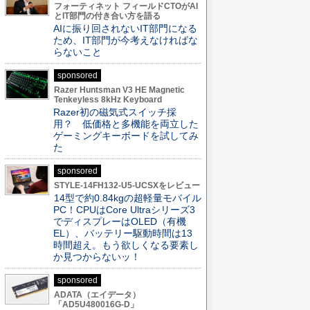
フォーティネット フィールドCTOがAI
とIT部門の付き合い方を語る
AIに振り回されないIT部門になる
ため、IT部門が今考えなければな
らないこと
sponsored
Razer Huntsman V3 HE Magnetic
Tenkeyless 8kHz Keyboard
Razer初の磁気式スイッチ採
用？ 低価格と多機能を両立した
ゲーミングキーボードを試してみ
た
sponsored
STYLE-14FH132-U5-UCSXをレビュー
14型で約0.84kgの超軽量モバイル
PC！CPUはCore Ultraシリーズ3
でディスプレーはOLED（有機
EL）、バッテリー駆動時間は13
時間超え。もう欲しくなる要素し
か見つからないッ！
sponsored
ADATA（エイデータ）
「AD5U480016G-D」