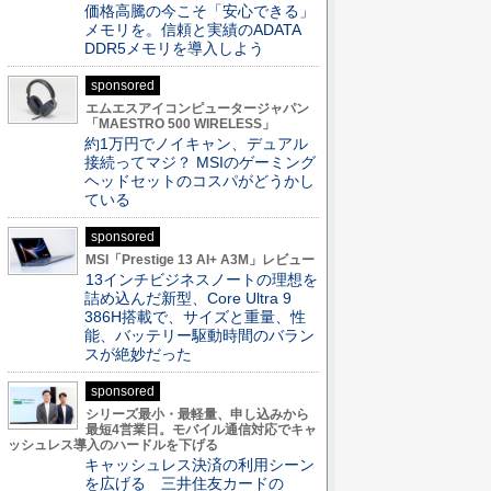
価格高騰の今こそ「安心できる」
メモリを。信頼と実績のADATA
DDR5メモリを導入しよう
sponsored
エムエスアイコンピュータージャパン
「MAESTRO 500 WIRELESS」
約1万円でノイキャン、デュアル
接続ってマジ？ MSIのゲーミング
ヘッドセットのコスパがどうかし
ている
sponsored
MSI「Prestige 13 AI+ A3M」レビュー
13インチビジネスノートの理想を
詰め込んだ新型、Core Ultra 9
386H搭載で、サイズと重量、性
能、バッテリー駆動時間のバラン
スが絶妙だった
sponsored
シリーズ最小・最軽量、申し込みから
最短4営業日。モバイル通信対応でキャ
ッシュレス導入のハードルを下げる
キャッシュレス決済の利用シーン
を広げる 三井住友カードの