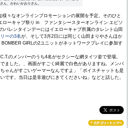
さん、かわいかおりさん。
veでは様々なオンラインプロモーションの展開を予定。そのひと
neイエローキャブ祭り in ファンタシースターオンライン エピソ
4日のバレンタインデーにはイエローキャブ所属のタレント山田
リーの3名
が、そして3月2日には同じく山田まりやさんほか
)、BOMBER GIRLの2ユニットがネットワークプレイに参加す
C.T.のメンバーのうち4名がセクシーな網タイツ姿で登場。
んでました。、画面がすごく綺麗で白色がありますね。メンバ
美ちゃんがすごいゲーマーなんですよ」「ボイスチャットも是
たいです。当日は是非遊びにきてくださいね」などと話した。