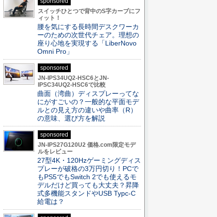
sponsored
スイッチひとつで背中のS字カーブにフ
ィット！
腰を気にする長時間デスクワーカ
ーのための次世代チェア。理想の
座り心地を実現する「LiberNovo
Omni Pro」
sponsored
JN-IPS34UQ2-HSC6とJN-
IPSC34UQ2-HSC6で比較
曲面（湾曲）ディスプレーってな
にがすごいの？一般的な平面モデ
ルとの見え方の違いや曲率（R）
の意味、選び方を解説
sponsored
JN-IPS27G120U2 価格.com限定モデ
ルをレビュー
27型4K・120Hzゲーミングディス
プレーが破格の3万円切り！PCで
もPS5でもSwitch 2でも使えるモ
デルだけど買っても大丈夫？昇降
式多機能スタンドやUSB Typc-C
給電は？