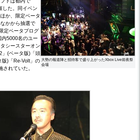
ソフトは都内で
を開催した。同イベン
のほか、限定ベータ
のなかから抽選で
。限定ベータプログ
国内5000名のユー
ンタシースターオン
2」(ベータ版)「頭
大勢の報道陣と招待客で盛り上がったXbox Live前夜祭
)「Re-Volt」の
会場
施されていた。