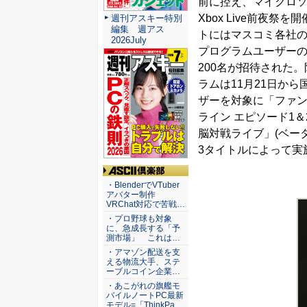
前に控え、マイクロ
Xbox Live前夜祭
週刊アスキー特別
編集 週アス
トにはマスコミ各社
2026July
プログラムユーザー
200名が招待された
ラムは11月21日から
ザーを対象に「ファ
ライン エピソード1＆
脳対戦ライブ」(ベータ版
3タイトルによって実
ASCII倶楽部
・BlenderでVTuber
アバター制作
VRChat対応で苦戦…
・プロ野球も対象
に、急成長する「予
測市場」 これは…
・アマゾン配送を支
える物流大手、ステ
ーブルコイン企業…
・あこがれの旗艦モ
バイルノートPC最新
モデル=「ThinkPa…