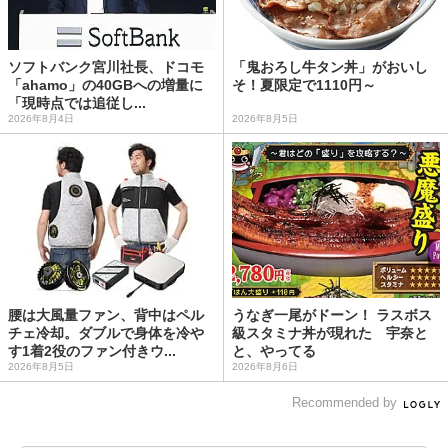
ソフトバンク宮川社長、ドコモ
「鬼おろし牛タン丼」がおいし
「ahamo」の40GBへの増量に
そ！夏限定で1110円～
「現時点では追従し...
2026年8月4日
2026年8月5日
腰は大風量ファン、背中はペル
うなぎ一尾がドーン！ ラスボス
チェ冷却。ダブルで身体を冷や
級スタミナ丼が現れた 宇奈と
す1着2役のファン付きウ...
と、やってる
2026年8月5日
2026年8月6日
Recommended by