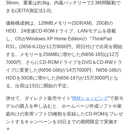
36mm、重量は約3kg。内蔵バッテリーで2.3時間駆動で
きる(JEITA測定法1.0)。
価格構成例は、128MBメモリー(SDRAM)、20GBの
HDD、24倍速CD-ROMドライブ、LAN/モデムを搭載
し、OSがWindows XP Home Editionの『ThinkPad
R31』(2656-KJJ)が11万9000円。同日付けで出荷を開始
する。メモリーを256MBに増やした(N656-165)は12万
7000円、さらにCD-ROMドライブをDVD＆CD-RWドラ
イブに変更した(N656-166)が14万7000円、N656-166の
HDDを30GBに増やした(N656-167)が15万3000円とな
る。出荷は13日に開始の予定。
併せて、ダイレクト販売サイト“
IBMショッピング
”で新モ
デルの購入を申し込むと、ホームページ作成ソフトや家
庭向けの実用ソフト15種類を収録したCD-ROMをプレゼ
ントするキャンペーンを10日までの期間限定で実施す
る。