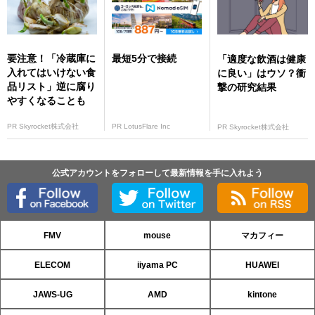
要注意！「冷蔵庫に
最短5分で接続
「適度な飲酒は健康
入れてはいけない食
に良い」はウソ？衝
品リスト」逆に腐り
撃の研究結果
やすくなることも
PR Skyrocket株式会社
PR LotusFlare Inc
PR Skyrocket株式会社
公式アカウントをフォローして最新情報を手に入れよう
FMV
mouse
マカフィー
ELECOM
iiyama PC
HUAWEI
JAWS-UG
AMD
kintone