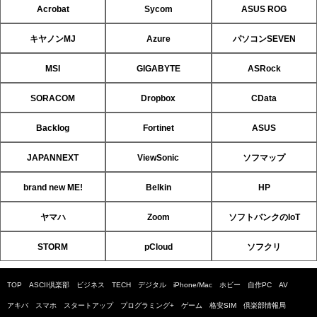
Acrobat
Sycom
ASUS ROG
キヤノンMJ
Azure
パソコンSEVEN
MSI
GIGABYTE
ASRock
SORACOM
Dropbox
CData
Backlog
Fortinet
ASUS
JAPANNEXT
ViewSonic
ソフマップ
brand new ME!
Belkin
HP
ヤマハ
Zoom
ソフトバンクのIoT
STORM
pCloud
ソフクリ
TOP
ASCII倶楽部
ビジネス
TECH
デジタル
iPhone/Mac
ホビー
自作PC
AV
アキバ
スマホ
スタートアップ
プログラミング+
ゲーム
格安SIM
倶楽部情報局