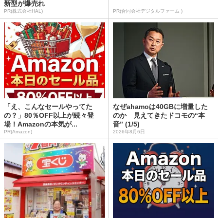
新型が爆売れ
PR(株式会社HAL)
PR(合同会社デジタルファーム )
「え、こんなセールやってた
なぜahamoは40GBに増量した
の？」80％OFF以上が続々登
のか 見えてきたドコモの“本
場！Amazonの本気が...
音” (1/5)
PR(Amazon)
2026年8月6日