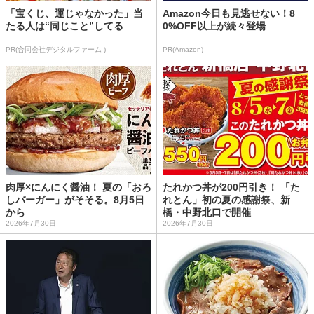
「宝くじ、運じゃなかった」当
Amazon今日も見逃せない！8
たる人は“同じこと”してる
0%OFF以上が続々登場
PR(合同会社デジタルファーム )
PR(Amazon)
肉厚×にんにく醤油！ 夏の「おろ
たれかつ丼が200円引き！ 「た
しバーガー」がそそる。8月5日
れとん」初の夏の感謝祭、新
から
橋・中野北口で開催
2026年7月30日
2026年7月30日