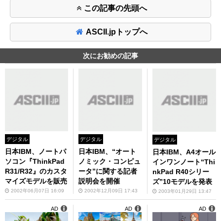
この記事の先頭へ
ASCII.jpトップへ
次にお勧めの記事
デジタル
デジタル
デジタル
日本IBM、ノートパ
日本IBM、“オート
日本IBM、A4オール
ソコン『ThinkPad
ノミック・コンピュ
インワンノート“Thi
R31/R32』のカスタ
ータ”に関する記者
nkPad R40シリー
マイズモデルを販売
説明会を開催
ズ”10モデルを発表
2002年06月07日 16:09
2002年12月09日 17:43
2003年01月29日 13:47
AD
AD
AD