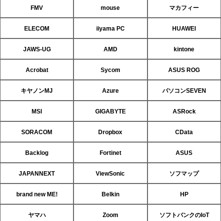
FMV
mouse
マカフィー
ELECOM
iiyama PC
HUAWEI
JAWS-UG
AMD
kintone
Acrobat
Sycom
ASUS ROG
キヤノンMJ
Azure
パソコンSEVEN
MSI
GIGABYTE
ASRock
SORACOM
Dropbox
CData
Backlog
Fortinet
ASUS
JAPANNEXT
ViewSonic
ソフマップ
brand new ME!
Belkin
HP
ヤマハ
Zoom
ソフトバンクのIoT