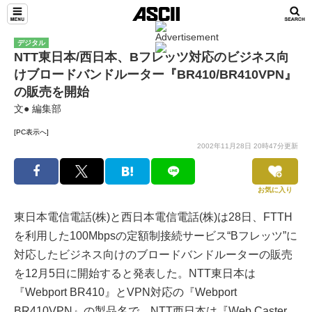
デジタル
NTT東日本/西日本、Bフレッツ対応のビジネス向
けブロードバンドルーター『BR410/BR410VPN』
の販売を開始
文● 編集部
[PC表示へ]
2002年11月28日 20時47分更新
お気に入り
東日本電信電話(株)と西日本電信電話(株)は28日、FTTH
を利用した100Mbpsの定額制接続サービス“Bフレッツ”に
対応したビジネス向けのブロードバンドルーターの販売
を12月5日に開始すると発表した。NTT東日本は
『Webport BR410』とVPN対応の『Webport
BR410VPN』の製品名で、NTT西日本は『Web Caster