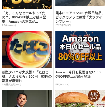
「え、こんなセールやってた
熊本にエアコン300台即日納品、
の？」80％OFF以上が続々登
ビックカメラに称賛「大ファイ
場！Amazonの本気が...
ンプレー」
PR(Amazon)
2026年7月30日
新型タバコが大反響！「たばこ
Amazon今日も見逃せない！8
税、さようなら」600円→83円の
0%OFF以上が続々登場
新型が爆売れ
PR(株式会社HAL)
PR(Amazon)