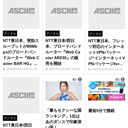
デジタル
デジタル
デジタル
NTT東日本、実効ス
NTT東日本/西日
NTT東日本、フレッ
ループットが89Mb
本、ブロードバンド
ツ対応のインターネ
psのブロードバン
ルーター『Web Ca
ットVPNパッケー
ドルーター『Web C
ster AR230』の販
ジ“インターネットV
aster BAR HG』を
売を開始
PNパッケージforフ
発売
レッツ”を発売
2002年09月26日 21:16
2001年11月26日 20:03
2002年10月28日 18:17
AD
AD
「最もセクシーな国
最短5分で接続
ランキング」1位は
デジタル
あのダンスで印象深
NTT東日本/西日
い国！