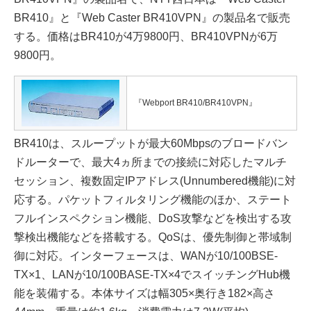
BR410』と『Web Caster BR410VPN』の製品名で販売
する。価格はBR410が4万9800円、BR410VPNが6万
9800円。
『Webport BR410/BR410VPN』
BR410は、スループットが最大60Mbpsのブロードバン
ドルーターで、最大4ヵ所までの接続に対応したマルチ
セッション、複数固定IPアドレス(Unnumbered機能)に対
応する。パケットフィルタリング機能のほか、ステート
フルインスペクション機能、DoS攻撃などを検出する攻
撃検出機能などを搭載する。QoSは、優先制御と帯域制
御に対応。インターフェースは、WANが10/100BSE-
TX×1、LANが10/100BASE-TX×4でスイッチングHub機
能を装備する。本体サイズは幅305×奥行き182×高さ