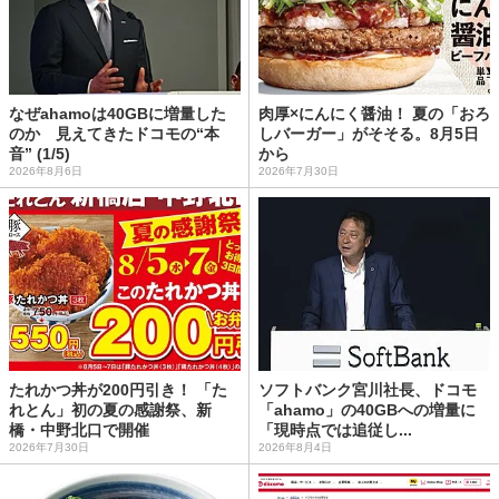
なぜahamoは40GBに増量した
肉厚×にんにく醤油！ 夏の「おろ
のか 見えてきたドコモの“本
しバーガー」がそそる。8月5日
音” (1/5)
から
2026年8月6日
2026年7月30日
たれかつ丼が200円引き！ 「た
ソフトバンク宮川社長、ドコモ
れとん」初の夏の感謝祭、新
「ahamo」の40GBへの増量に
橋・中野北口で開催
「現時点では追従し...
2026年7月30日
2026年8月4日