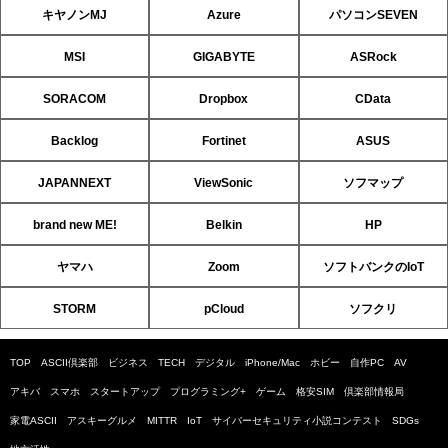
キヤノンMJ
Azure
パソコンSEVEN
MSI
GIGABYTE
ASRock
SORACOM
Dropbox
CData
Backlog
Fortinet
ASUS
JAPANNEXT
ViewSonic
ソフマップ
brand new ME!
Belkin
HP
ヤマハ
Zoom
ソフトバンクのIoT
STORM
pCloud
ソフクリ
TOP
ASCII倶楽部
ビジネス
TECH
デジタル
iPhone/Mac
ホビー
自作PC
AV
アキバ
スマホ
スタートアップ
プログラミング+
ゲーム
格安SIM
倶楽部情報局
家電ASCII
アスキーグルメ
MITTR
IoT
サイバーセキュリティ小説コンテスト
SDGs