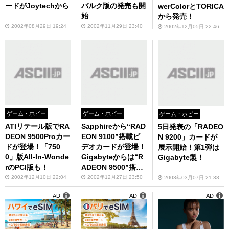
ードがJoytechから
バルク版の発売も開
werColorとTORICA
始
から発売！
2002年08月29日 19:24
2002年11月29日 23:40
2002年12月05日 22:46
ゲーム・ホビー
ゲーム・ホビー
ゲーム・ホビー
ATIリテール版でRA
Sapphireから“RAD
5日発表の「RADEO
DEON 9500Proカー
EON 9100”搭載ビ
N 9200」カードが
ドが登場！「750
デオカードが登場！
展示開始！第1弾は
0」版All-In-Wonde
Gigabyteからは“R
Gigabyte製！
rのPCI版も！
ADEON 9500”搭載
製品も！
2002年12月10日 22:04
2002年12月27日 23:50
2003年03月07日 21:38
AD
AD
AD