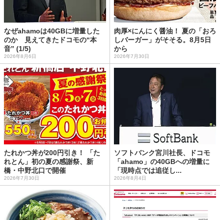
なぜahamoは40GBに増量した
肉厚×にんにく醤油！ 夏の「おろ
のか 見えてきたドコモの“本
しバーガー」がそそる。8月5日
音” (1/5)
から
2026年8月6日
2026年7月30日
たれかつ丼が200円引き！ 「た
ソフトバンク宮川社長、ドコモ
れとん」初の夏の感謝祭、新
「ahamo」の40GBへの増量に
橋・中野北口で開催
「現時点では追従し...
2026年7月30日
2026年8月4日