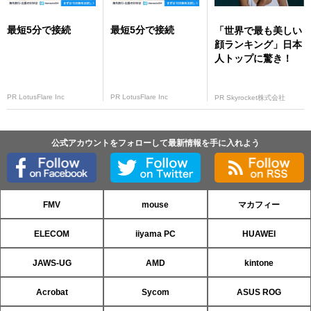
最短5分で接続
最短5分で接続
「世界で最も美しい
顔ランキング」日本
人トップに驚き！
PR LotusFlare Inc
PR LotusFlare Inc
PR Skyrocket株式会社
公式アカウントをフォローして最新情報を手に入れよう
FMV
mouse
マカフィー
ELECOM
iiyama PC
HUAWEI
JAWS-UG
AMD
kintone
Acrobat
Sycom
ASUS ROG