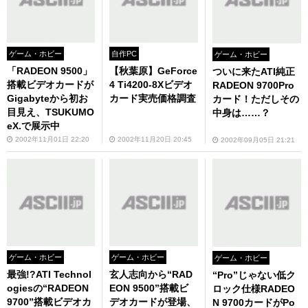
ゲーム・ホビー
自作PC
ゲーム・ホビー
「RADEON 9500」
【秋葉原】GeForce
ついに来たATI純正
搭載ビデオカードが
4 Ti4200-8Xビデオ
RADEON 9700Pro
Gigabyteから初お
カード実売価格調査
カード！ただしその
目見え、TSUKUMO
中身は……？
eX.で展示中
2002年11月01日 22:20
2002年11月20日 20:45
2002年09月05日 21:21
ゲーム・ホビー
ゲーム・ホビー
ゲーム・ホビー
最強!?ATI Technol
玄人志向から“RAD
“Pro”じゃない低ク
ogiesの“RADEON
EON 9500”搭載ビ
ロック仕様RADEO
9700”搭載ビデオカ
デオカードが登場、
N 9700カードがPo