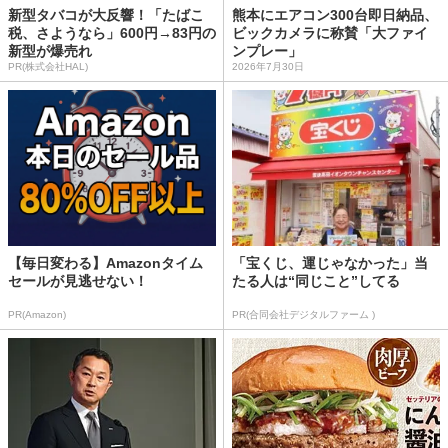
新型タバコが大反響！「たばこ
熊本にエアコン300台即日納品、
税、さようなら」600円→83円の
ビックカメラに称賛「大ファイ
新型が爆売れ
ンプレー」
PR(株式会社HAL)
2026年7月30日
【毎日変わる】Amazonタイム
「宝くじ、運じゃなかった」当
セールが見逃せない！
たる人は“同じこと”してる
PR(Amazon)
PR(合同会社デジタルファーム )