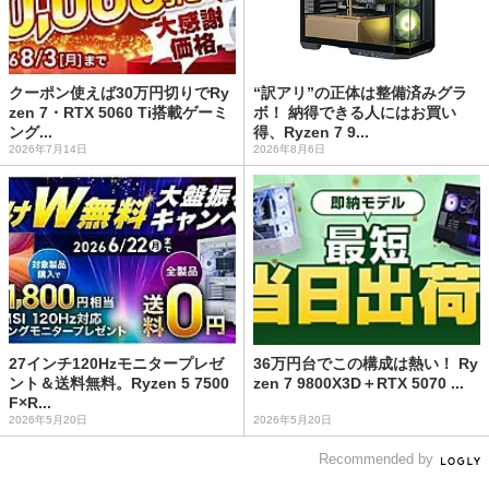
クーポン使えば30万円切りでRy
“訳アリ”の正体は整備済みグラ
zen 7・RTX 5060 Ti搭載ゲーミ
ボ！ 納得できる人にはお買い
ング...
得、Ryzen 7 9...
2026年7月14日
2026年8月6日
27インチ120Hzモニタープレゼ
36万円台でこの構成は熱い！ Ry
ント＆送料無料。Ryzen 5 7500
zen 7 9800X3D＋RTX 5070 ...
F×R...
2026年5月20日
2026年5月20日
Recommended by