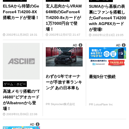
ELSAから待望のGe
玄人志向からVRAM
SUMAから基板の表
Force4 Ti4200-8X
64MBのGeForce4
裏にファンを搭載し
搭載カードが登場！
Ti4200-8xカードが
たGeForce4 Ti4200
1万7000円台で登
with AGP8Xカード
場！
が登場!
2002年11月28日 18:31
2002年12月07日 21:47
2002年12月13日 23:05
AD
AD
わずか1年でオーナ
最短5分で接続
ーが手放す車ランキ
ゲーム・ホビー
ング あの日本車も
高速メモリ搭載の“T
i4680”ビデオカード
がAlbatronから登
PR Skyrocket株式会社
PR LotusFlare Inc
場！
2003年01月09日 22:06
AD