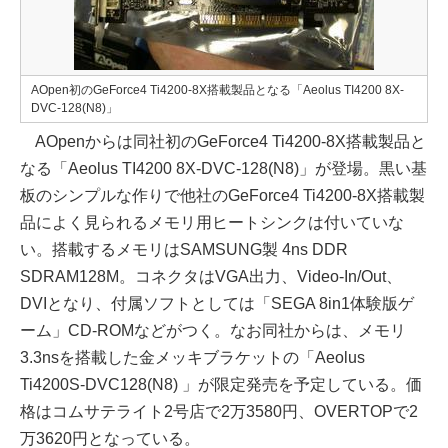
AOpen初のGeForce4 Ti4200-8X搭載製品となる「Aeolus TI4200 8X-
DVC-128(N8)」
AOpenからは同社初のGeForce4 Ti4200-8X搭載製品と
なる「Aeolus TI4200 8X-DVC-128(N8)」が登場。黒い基
板のシンプルな作りで他社のGeForce4 Ti4200-8X搭載製
品によく見られるメモリ用ヒートシンクは付いていな
い。搭載するメモリはSAMSUNG製 4ns DDR
SDRAM128M。コネクタはVGA出力、Video-In/Out、
DVIとなり、付属ソフトとしては「SEGA 8in1体験版ゲ
ーム」CD-ROMなどがつく。なお同社からは、メモリ
3.3nsを搭載した金メッキブラケットの「Aeolus
Ti4200S-DVC128(N8) 」が限定発売を予定している。価
格はコムサテライト2号店で2万3580円、OVERTOPで2
万3620円となっている。