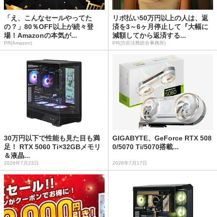
「え、こんなセールやってた
リボ払い50万円以上の人は、返
の？」80％OFF以上が続々登
済を3～6ヶ月停止して『大幅に
場！Amazonの本気が...
減額してから返済する...
PR(Amazon)
PR(渋谷法務総合事務所)
30万円以下で性能も見た目も満
GIGABYTE、GeForce RTX 508
足！ RTX 5060 Ti×32GBメモリ
0/5070 Ti/5070搭載...
＆液晶...
2026年7月23日
2026年7月17日