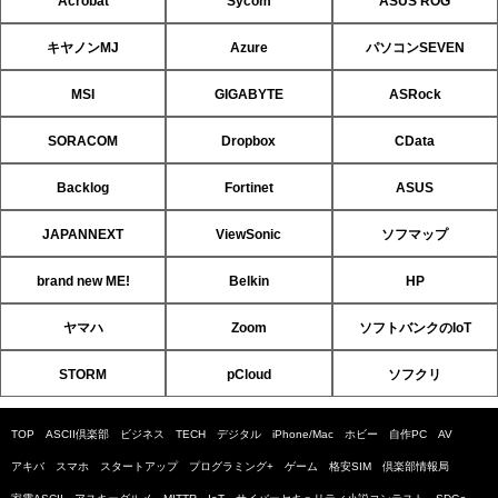
Acrobat
Sycom
ASUS ROG
キヤノンMJ
Azure
パソコンSEVEN
MSI
GIGABYTE
ASRock
SORACOM
Dropbox
CData
Backlog
Fortinet
ASUS
JAPANNEXT
ViewSonic
ソフマップ
brand new ME!
Belkin
HP
ヤマハ
Zoom
ソフトバンクのIoT
STORM
pCloud
ソフクリ
TOP
ASCII倶楽部
ビジネス
TECH
デジタル
iPhone/Mac
ホビー
自作PC
AV
アキバ
スマホ
スタートアップ
プログラミング+
ゲーム
格安SIM
倶楽部情報局