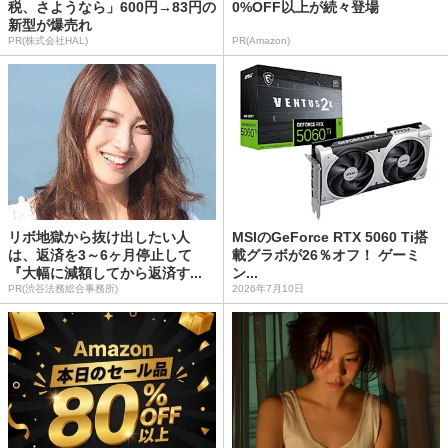
税、さようなら」600円→83円の
0%OFF以上が続々登場
新型が爆売れ
PR(株式会社HAL)
PR(Amazon)
リボ地獄から抜け出したい人
MSIのGeForce RTX 5060 Ti搭
は、返済を3～6ヶ月停止して
載グラボが26％オフ！ ゲーミ
『大幅に減額してから返済す...
ン...
PR(渋谷法務総合事務所)
2026年7月10日