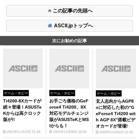
この記事の先頭へ
ASCII.jpトップへ
次にお勧めの記事
ゲーム・ホビー
ゲーム・ホビー
ゲーム・ホビー
Ti4200-8Xカードが
お手ごろ価格のGeF
玄人志向からAGP8
続々登場！ASUSTe
orce4 Ti4200、8X
xに対応した初の“G
Kからは高クロック
対応モデルチェンジ
eForce4 Ti4200 wit
版が!!
版がASUSTeKとMS
h AGP 8X”搭載ビデ
Iからも！
オカードが登場!
2002年11月13日 21:49
2002年11月08日 23:00
2002年11月02日 21:31