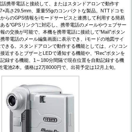
電話携帯電話と接続して、またはスタンドアロンで動作す
9.7×高さ29.5mm、重量55gのコンパクトな製品。NTTドコモ
からのGPS情報をiモードサービスと連携して利用する簡易
ある“GPSリンク”に対応し、携帯電話のメールやウェブサー
報の交換が可能で、本機を携帯電話に接続して“Mail”ボタン
携帯電話のメール編集画面に表示でき、iモードの地図サイ
認できる。スタンドアロンで動作する機能としては、パソコン
接近するとブザーとLEDで通知する機能や、“Rec”ボタンを
記録する機能、1～180分間隔で現在位置を自動記録する機
電池2本。価格は2万8000円で、出荷予定は12月上旬。