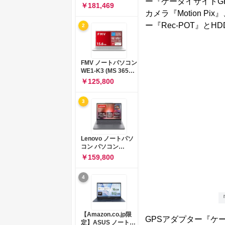
ー『ケータイサイトGP
コン 15-fd 15.6イン
￥181,469
チ インテル Core 5
カメラ『Motion 
120U メモリ16GB
ー『Rec-POT』と
2
SSD512GB
Windows 11
Microsoft Office
2024搭載 WPS
Office搭載 カメラシ
FMV ノートパソコン
ャッター 指紋認証 薄
WE1-K3 (MS 365
型 Copilotキー搭載
Personal/Copilotキ
￥125,800
ナチュラルシルバー
ー搭載/Win 11/15.6
(BJ0M5PA-AAAI)
型/Core
3
i5/16GB/SSD
512GB/ホワイト)
FMVWK3E15W_AZ
Lenovo ノートパソ
コン パソコン
IdeaPad Slim 3 14.0
￥159,800
インチ AMD
Ryzen™ 5 8640HS
4
メモリ16GB
SSD512GB
Microsoft 365 試用
『
版 Windows11 バッ
テリー駆動12.6時間
【Amazon.co.jp限
GPSアダプター『ケータ
重量1.39kg ルナグレ
定】ASUS ノートパ