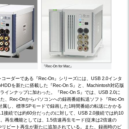
『Rec-On for Mac』
コーダーである『Rec-On』シリーズには、USB 2.0インタ
HDDを新たに搭載した『Rec-On S』と、Machintosh対応版
ac』がラインナップに加わった。『Rec-On S』では、USB 2.0に
、Rec-Onからパソコンへの録画番組転送ソフト『Rec-On
edy』が付属し、標準SPモードで録画した1時間番組の転送にかかる
.1接続では約60分だったのに対して、USB 2.0接続では約10
。再生機能としては、1.5倍速再生モード(従来は2倍速の
やリピート再生が新たに追加されている。また、録画時のビ