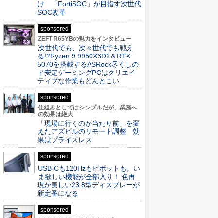
け 「FortiSOC」が目指す次世代
SOC改革
sponsored
ZEFT R65YBの魅力をインタビュー
次世代でも、次々世代でも戦え
る!?Ryzen 9 9950X3D2＆RTX
5070を搭載するASRock尽くしの
ド安定ゲーミングPCはクリエイ
ティブな作業もどんとこい
sponsored
仕組みとしてはシンプルだが、業務へ
の効果は絶大
「現場に行くのが当たり前」を変
えたアズビルのリモート調整 効
果はプライスレス
sponsored
USB-Cも120Hzもピボットも。い
ま欲しい機能が全部入り！ 色再
現が美しい23.8型ディスプレーが
新定番になる
sponsored