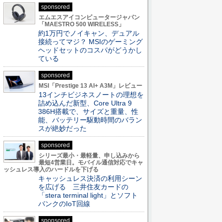
sponsored
エムエスアイコンピュータージャパン
「MAESTRO 500 WIRELESS」
約1万円でノイキャン、デュアル
接続ってマジ？ MSIのゲーミング
ヘッドセットのコスパがどうかし
ている
sponsored
MSI「Prestige 13 AI+ A3M」レビュー
13インチビジネスノートの理想を
詰め込んだ新型、Core Ultra 9
386H搭載で、サイズと重量、性
能、バッテリー駆動時間のバラン
スが絶妙だった
sponsored
シリーズ最小・最軽量、申し込みから
最短4営業日。モバイル通信対応でキャ
ッシュレス導入のハードルを下げる
キャッシュレス決済の利用シーン
を広げる 三井住友カードの
「stera terminal light」とソフト
バンクのIoT回線
sponsored