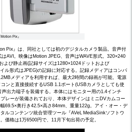
Motion Pix』
ion Pix』は、同社としては初のデジタルカメラ製品。音声付
VI。映像はMotion JPEG、音声はWAVE形式。320×240
)および静止画(記録サイズは1280×1024ドットおよび
ファイル形式はJPEG)の記録に対応する。記録メディアはコンパ
12MBメディアを利用すれば、最大2時間の録画が可能。電源
コンと直接接続するUSB 1.1ポート(USBカメラとしても使
音声出力端子を装備する。本体にはモニター用の1.4インチ
スプレーが装備されており、本体デザインはミニDVカムコー
9.5×奥行き42.5×高さ84mm、重量122g。アイ・オー・デ
ルコンテンツ統合管理ツール『AVeL MediaSinkソフトウ
。価格は1万6500円で、11月下旬出荷の予定。