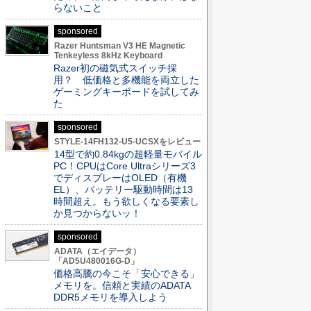
らないこと
sponsored
Razer Huntsman V3 HE Magnetic
Tenkeyless 8kHz Keyboard
Razer初の磁気式スイッチ採
用？ 低価格と多機能を両立した
ゲーミングキーボードを試してみ
た
sponsored
STYLE-14FH132-U5-UCSXをレビュー
14型で約0.84kgの超軽量モバイル
PC！CPUはCore Ultraシリーズ3
でディスプレーはOLED（有機
EL）、バッテリー駆動時間は13
時間超え。もう欲しくなる要素し
か見つからないッ！
sponsored
ADATA（エイデータ）
「AD5U480016G-D」
価格高騰の今こそ「安心できる」
メモリを。信頼と実績のADATA
DDR5メモリを導入しよう