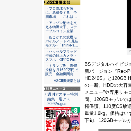
ASCII倶楽部
・プロ野球も対象
に、急成長する「予
測市場」 これは…
・アマゾン配送を支
える物流大手、ステ
ーブルコイン企業…
・あこがれの旗艦モ
バイルノートPC最新
モデル=「ThinkPa…
・ハッセルブラッド
『
搭載の頂上カメラ・
スマホ「OPPO Fin…
BSデジタルハイビジョ
・トランプ氏、SNS
投稿を月1620万円で
新バージョン『Rec-P
販売 金融機関向…
HD240S』と120G
ASCII倶楽部とは
の一新、HDDの大容量
メニュー”や専用リモコ
注目ニュース
週刊アスキー特別
間、120GBモデルで
編集 週アス
2026August
権保護、110度CS放
重量1.6kg。価格は
下旬、120GBモデル