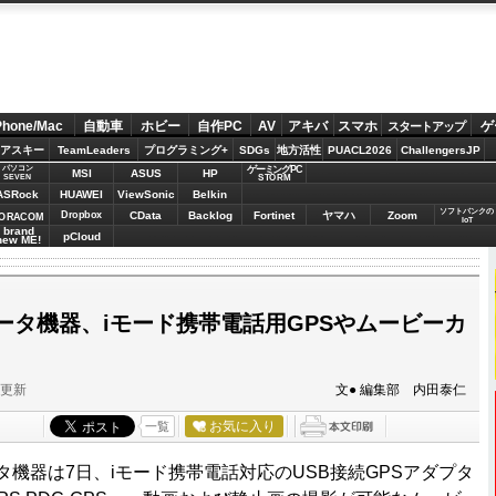
Phone/Mac
自動車
ホビー
自作PC
AV
アキバ
スマホ
ゲ
スタートアップ
アスキー
TeamLeaders
プログラミング+
SDGs
地方活性
PUACL2026
ChallengersJP
パソコン
ゲーミングPC
MSI
ASUS
HP
STORM
SEVEN
ASRock
HUAWEI
ViewSonic
Belkin
ソフトバンクの
Dropbox
CData
Backlog
Fortinet
ヤマハ
Zoom
ORACOM
IoT
brand
pCloud
new ME!
ータ機器、iモード携帯電話用GPSやムービーカ
分更新
文● 編集部 内田泰仁
お気に入り
一覧
タ機器は7日、iモード携帯電話対応のUSB接続GPSアダプタ