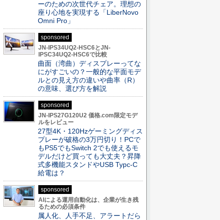
ーのための次世代チェア。理想の
座り心地を実現する「LiberNovo
Omni Pro」
sponsored
JN-IPS34UQ2-HSC6とJN-
IPSC34UQ2-HSC6で比較
曲面（湾曲）ディスプレーってな
にがすごいの？一般的な平面モデ
ルとの見え方の違いや曲率（R）
の意味、選び方を解説
sponsored
JN-IPS27G120U2 価格.com限定モデ
ルをレビュー
27型4K・120Hzゲーミングディス
プレーが破格の3万円切り！PCで
もPS5でもSwitch 2でも使えるモ
デルだけど買っても大丈夫？昇降
式多機能スタンドやUSB Typc-C
給電は？
sponsored
AIによる運用自動化は、企業が生き残
るための必須条件
属人化、人手不足、アラートだら