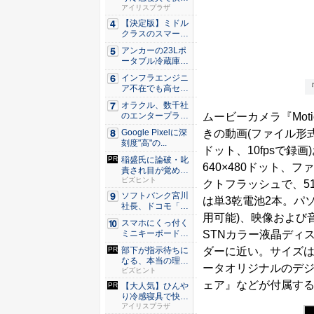
な睡眠を...
アイリスプラザ
【決定版】ミドル
クラスのスマート
フォンの...
アンカーの23Lポ
ータブル冷蔵庫が
Ama...
インフラエンジニ
『
ア不在でも高セキ
ュリティ...
オラクル、数千社
ムービーカメラ『Mot
のエンタープライ
ズ・アプ...
きの動画(ファイル形式はA
Google Pixelに深
刻度"高"の...
ドット、10fpsで録画
稲盛氏に論破・叱
640×480ドット、
責され目が覚め
た。経営者...
ビズヒント
クトフラッシュで、5
ソフトバンク宮川
は単3乾電池2本。パソ
社長、ドコモ「ah
用可能)、映像および
amo...
スマホにくっ付く
STNカラー液晶ディ
ミニキーボード！
触ってわ...
ダーに近い。サイズは幅6
部下が指示待ちに
なる、本当の理
ータオリジナルのデジタ
由。23年...
ビズヒント
ェア』などが付属する
【大人気】ひんや
り冷感寝具で快適
な睡眠を...
アイリスプラザ