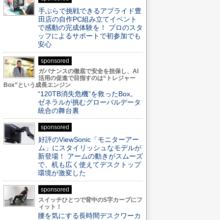
手ぶらで挑戦できるアプライド豊
田店の自作PC組み立てイベント
で感動の完成体験を！ プロのスタ
ッフによるサポートで初参加でも
安心
sponsored
ガバナンスの徹底で安全を担保し、AI
活用の促進で目指すのは“トレジャー
Box”という成長エンジン
“120TB消失危機”を救ったBox。
ゼネラルが挑むグローバルデータ
統合の舞台裏
sponsored
好評のViewSonic「モニターアー
ム」にスタイリッシュなモデルが
新登場！ アームの動きがスムーズ
で、机も広く使えてデスクトップ
環境が激変した
sponsored
スイッチひとつで背中のS字カーブにフ
ィット！
腰を気にする長時間デスクワーカ