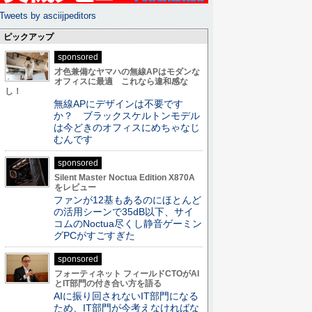
Tweets by asciijpeditors
ピックアップ
sponsored
才色兼備なヤマハの無線APはモダンな
オフィスに最適 これなら違和感な
し！
無線APにデザインは不要です
か？ ブラックスケルトンモデル
は今どきのオフィスにめちゃなじ
むんです
sponsored
Silent Master Noctua Edition X870A
をレビュー
ファンが12基もあるのにほとんど
の活用シーンで35dB以下、サイ
コムのNoctua尽くし静音ゲーミン
グPCがすごすぎた
sponsored
フォーティネット フィールドCTOがAI
とIT部門の付き合い方を語る
AIに振り回されないIT部門になる
ため、IT部門が今考えなければな