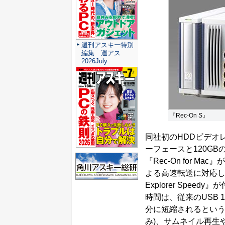
週刊アスキー特別
編集 週アス
2026July
『Rec-On S』
同社初のHDDビデオレ
ーフェースと120GBの
『Rec-On for M
よる高速転送に対応した
Explorer Spe
時間は、従来のUSB 1
分に短縮されるという
み)、サムネイル再生