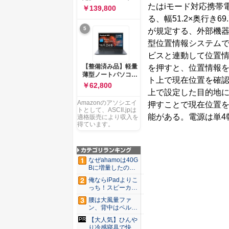
ー 83K9003JJP ノー
たはiモード対応携帯
ソコン Vivobook 15
￥139,800
トPC
M1502NAQ 15.6イ
る、幅51.2×奥行き6
ンチ AMD Ryzen 7
5
が規定する、外部機器
170 メモリ16GB
SSD 512GB
型位置情報システムで
Microsoft 365
ビスと連動して位置情
Personal (24か月版)
搭載 Windows 11 重
【整備済み品】軽量
を押すと、位置情報を
量1.7kg Wi-Fi 6E ク
薄型ノートパソコン
ト上で現在位置を確
ワイエットブルー
dynabook G83 ■
￥62,800
M1502NAQ-
13.3型
上で設定した目的地に
R7165BUWS
FHD(1920x1080) -
Amazonのアソシエイ
押すことで現在位置を
高性能第11世代Core
トとして、ASCII.jpは
i5-1135G7 - メモリ
能がある。電源は単4乾
適格販売により収入を
16GB - SSD 256GB
得ています。
- Webカメラ -
WiFi&Bluetooth -
USB Type-C - MS
Office 2021 - Win11
なぜahamoは40G
搭載
Bに増量したの
か ...
俺ならiPadよりこ
っち！スピーカー
9個...
腰は大風量ファ
ン、背中はペルチ
ェ冷却。ダ...
【大人気】ひんや
り冷感寝具で快適