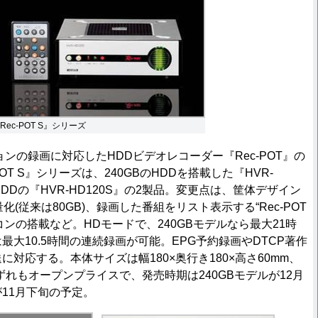
Rec-POT S』シリーズ
ンの録画に対応したHDDビデオレコーダー『Rec-POT』の
OT S』シリーズは、240GBのHDDを搭載した『HVR-
B HDDの『HVR-HD120S』の2製品。変更点は、筐体デザイン
化(従来は80GB)、録画した番組をリスト表示する“Rec-POT
ンの搭載など。HDモードで、240GBモデルなら最大21時
は最大10.5時間の連続録画が可能。EPG予約録画やDTCP著作
送に対応する。本体サイズは幅180×奥行き180×高さ60mm、
いずれもオープンプライスで、発売時期は240GBモデルが12月
が11月下旬の予定。