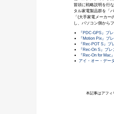
冒頭に戦略説明を行
タル家電製品群を「
「(大手家電メーカー
し、パソコン側から
『PDC-GPS』プ
『Motion Pix』
『Rec-POT S』
『Rec-On S』プ
『Rec-On for 
アイ・オー・デー
本記事はアフィ