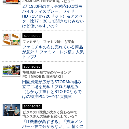
JN-MD-IPST101WHDをレビュー
2万1980円のタッチ対応10.1型モ
バイルディスプレー、ワイド
HD（1540×720ドット）＆アスペ
クト比77：36って聞きなじみない
けど使いやすいの？
sponsored
ファミチキ「ファミマ味」も実食
ファミチキの次に売れている商品
が意外！ ファミマ「レジ横」人気
トップ3
sponsored
茨城県龍ヶ崎市産のゲーミング
PC【MADE IN IBARAKI】
田園風景が広がるSTORMの組み
立て工場を見学！プロの早組み
（しかも丁寧）とBTO PCならで
はの特注PCパーツに大興奮
sponsored
ビジネスIT環境が大きく変わる中で、
情シスさんの悩みも変化している？
「IT機器が高すぎる」「熟練メン
バー不在で分からない」… 情シス