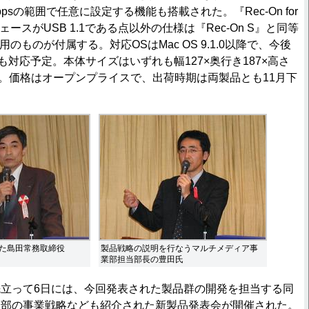
psの範囲で任意に設定する機能も搭載された。『Rec-On for
ースがUSB 1.1である点以外の仕様は『Rec-On S』と同等
のものが付属する。対応OSはMac OS 9.1.0以降で、今後
1以降にも対応予定。本体サイズはいずれも幅127×奥行き187×高さ
7kg。価格はオープンプライスで、出荷時期は両製品とも11月下
た島田常務取締役
製品戦略の説明を行なうマルチメディア事
業部担当部長の豊田氏
立って6日には、今回発表された製品群の開発を担当する同
業部の事業戦略なども紹介された新製品発表会が開催された。