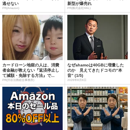
逃せない
新型が爆売れ
PR(Amazon)
PR(株式会社HAL)
カードローン地獄の人は、消費
なぜahamoは40GBに増量した
者金融が教えない『返済停止し
のか 見えてきたドコモの“本
て減額・免除する方法』で...
音” (1/5)
PR(渋谷法務総合事務所)
2026年8月6日