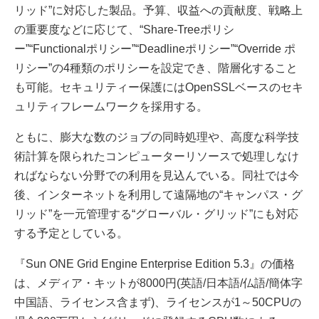
リッド”に対応した製品。予算、収益への貢献度、戦略上
の重要度などに応じて、“Share-Treeポリシ
ー”“Functionalポリシー”“Deadlineポリシー”“Override ポ
リシー”の4種類のポリシーを設定でき、階層化すること
も可能。セキュリティー保護にはOpenSSLベースのセキ
ュリティフレームワークを採用する。
ともに、膨大な数のジョブの同時処理や、高度な科学技
術計算を限られたコンピューターリソースで処理しなけ
ればならない分野での利用を見込んでいる。同社では今
後、インターネットを利用して遠隔地の“キャンパス・グ
リッド”を一元管理する“グローバル・グリッド”にも対応
する予定としている。
『Sun ONE Grid Engine Enterprise Edition 5.3』の価格
は、メディア・キットが8000円(英語/日本語/仏語/簡体字
中国語、ライセンス含まず)、ライセンスが1～50CPUの