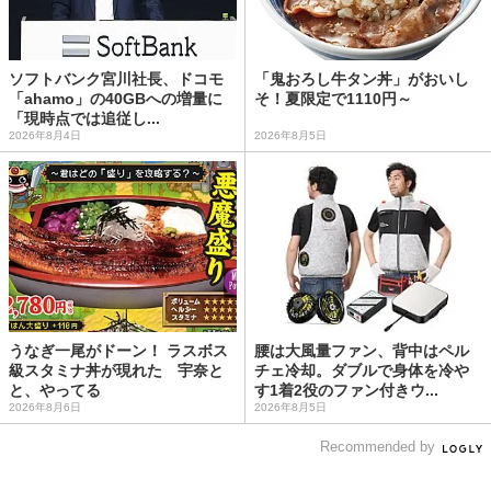
ソフトバンク宮川社長、ドコモ
「鬼おろし牛タン丼」がおいし
「ahamo」の40GBへの増量に
そ！夏限定で1110円～
「現時点では追従し...
2026年8月4日
2026年8月5日
うなぎ一尾がドーン！ ラスボス
腰は大風量ファン、背中はペル
級スタミナ丼が現れた 宇奈と
チェ冷却。ダブルで身体を冷や
と、やってる
す1着2役のファン付きウ...
2026年8月6日
2026年8月5日
Recommended by