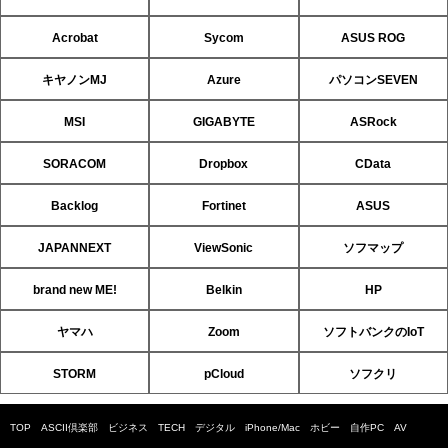
Acrobat
Sycom
ASUS ROG
キヤノンMJ
Azure
パソコンSEVEN
MSI
GIGABYTE
ASRock
SORACOM
Dropbox
CData
Backlog
Fortinet
ASUS
JAPANNEXT
ViewSonic
ソフマップ
brand new ME!
Belkin
HP
ヤマハ
Zoom
ソフトバンクのIoT
STORM
pCloud
ソフクリ
TOP
ASCII倶楽部
ビジネス
TECH
デジタル
iPhone/Mac
ホビー
自作PC
AV