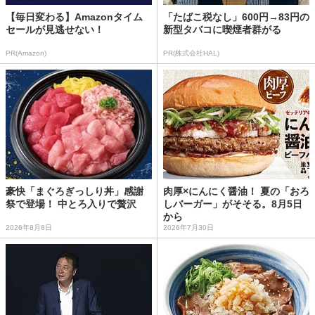
【毎日変わる】Amazonタイム
「たばこ税なし」600円→83円の
セールが見逃せない！
新型タバコに喫煙者群がる
PR(Amazon)
PR(株式会社HAL)
豪快「まぐろぎっしり丼」感謝
肉厚×にんにく醤油！ 夏の「おろ
祭で登場！ 中とろ入りで贅沢
しバーガー」がそそる。8月5日
から
2026年8月8日
2026年7月30日