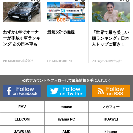
AD
AD
AD
わずか1年でオーナ
最短5分で接続
「世界で最も美しい
ーが手放す車ランキ
顔ランキング」日本
ング あの日本車も
人トップに驚き！
PR Skyrocket株式会社
PR LotusFlare Inc
PR Skyrocket株式会社
公式アカウントをフォローして最新情報を手に入れよう
FMV
mouse
マカフィー
ELECOM
iiyama PC
HUAWEI
JAWS-UG
AMD
kintone