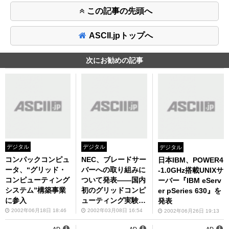
この記事の先頭へ
ASCII.jpトップへ
次にお勧めの記事
デジタル
デジタル
デジタル
コンパックコンピュ
NEC、ブレードサー
日本IBM、POWER4
ータ、“グリッド・
バーへの取り組みに
-1.0GHz搭載UNIXサ
コンピューティング
ついて発表――国内
ーバー『IBM eServ
システム”構築事業
初のグリッドコンピ
er pSeries 630』を
に参入
ューティング実験の
発表
概要も公開
2002年06月18日 18:46
2002年03月08日 16:54
2002年06月26日 19:13