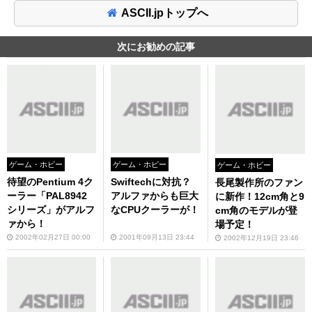
ASCII.jpトップへ
次にお勧めの記事
ゲーム・ホビー
ゲーム・ホビー
ゲーム・ホビー
待望のPentium 4ク
Swiftechに対抗？
長尾製作所のファン
ーラー「PAL8942
アルファからも巨大
に新作！12cm角と9
シリーズ」がアルフ
なCPUクーラーが！
cm角のモデルが登
ァから！
場予定！
2002年02月27日 00:00
2001年09月13日 23:44
2002年12月19日 23:46