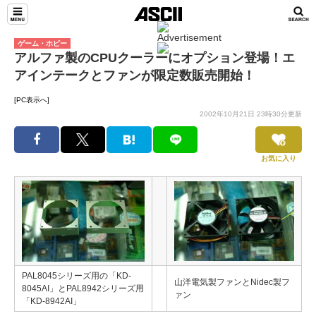
ゲーム・ホビー
アルファ製のCPUクーラーにオプション登場！エ
アインテークとファンが限定数販売開始！
[PC表示へ]
2002年10月21日 23時30分更新
お気に入り
PAL8045シリーズ用の「KD-
山洋電気製ファンとNidec製フ
8045AI」とPAL8942シリーズ用
ァン
「KD-8942AI」