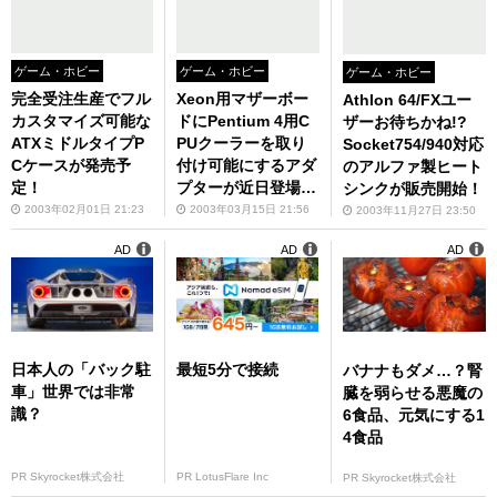
ゲーム・ホビー
ゲーム・ホビー
ゲーム・ホビー
完全受注生産でフル
Xeon用マザーボー
Athlon 64/FXユー
カスタマイズ可能な
ドにPentium 4用C
ザーお待ちかね!?
ATXミドルタイプP
PUクーラーを取り
Socket754/940対応
Cケースが発売予
付け可能にするアダ
のアルファ製ヒート
定！
プターが近日登場予
シンクが販売開始！
定
2003年02月01日 21:23
2003年03月15日 21:56
2003年11月27日 23:50
AD
AD
AD
日本人の「バック駐
最短5分で接続
バナナもダメ…？腎
車」世界では非常
臓を弱らせる悪魔の
識？
6食品、元気にする1
4食品
PR Skyrocket株式会社
PR LotusFlare Inc
PR Skyrocket株式会社