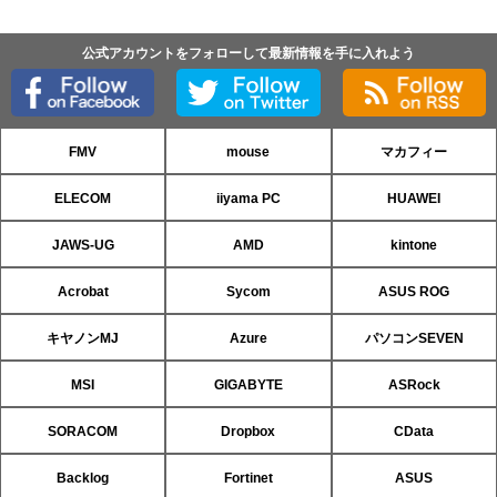
公式アカウントをフォローして最新情報を手に入れよう
FMV
mouse
マカフィー
ELECOM
iiyama PC
HUAWEI
JAWS-UG
AMD
kintone
Acrobat
Sycom
ASUS ROG
キヤノンMJ
Azure
パソコンSEVEN
MSI
GIGABYTE
ASRock
SORACOM
Dropbox
CData
Backlog
Fortinet
ASUS