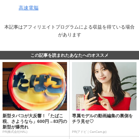
高速電脳
本記事はアフィリエイトプログラムによる収益を得ている場合
があります
この記事を読まれたあなたへのオススメ
新型タバコが大反響！「たばこ
専属モデルの動画編集の裏側を
税、さようなら」600円→83円の
チラ見せ♡
新型が爆売れ
PR(株式会社HAL)
PR(アドビ｜CanCam.jp)