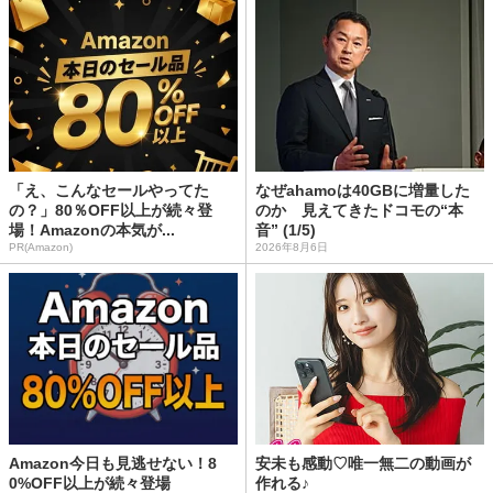
「え、こんなセールやってた
なぜahamoは40GBに増量した
の？」80％OFF以上が続々登
のか 見えてきたドコモの“本
場！Amazonの本気が...
音” (1/5)
PR(Amazon)
2026年8月6日
Amazon今日も見逃せない！8
安未も感動♡唯一無二の動画が
0%OFF以上が続々登場
作れる♪