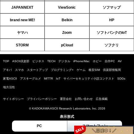
JAPANNEXT
ViewSonic
ソフマップ
brand new ME!
Belkin
HP
ヤマハ
Zoom
ソフトバンクのIoT
STORM
pCloud
ソフクリ
TOP
ASCII倶楽部
ビジネス
TECH
デジタル
iPhone/Mac
ホビー
自作PC
AV
アキバ
スマホ
スタートアップ
プログラミング+
ゲーム
格安SIM
倶楽部情報局
家電ASCII
アスキーグルメ
MITTR
IoT
サイバーセキュリティ小説コンテスト
SDGs
地方活性
サイトポリシー
プライバシーポリシー
運営会社
お問い合わせ
広告掲載
© KADOKAWA ASCII Research Laboratories, Inc. 2026
表示形式
PC
スマートフォン