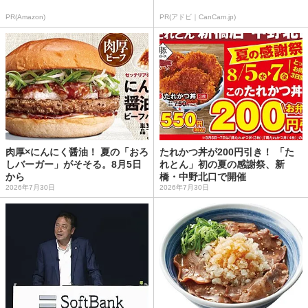
PR(Amazon)
PR(アドビ｜CanCam.jp)
肉厚×にんにく醤油！ 夏の「おろ
たれかつ丼が200円引き！ 「た
しバーガー」がそそる。8月5日
れとん」初の夏の感謝祭、新
から
橋・中野北口で開催
2026年7月30日
2026年7月30日