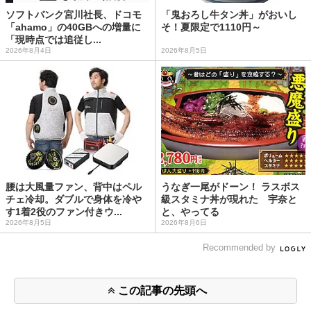
ソフトバンク宮川社長、ドコモ
「鬼おろし牛タン丼」がおいし
「ahamo」の40GBへの増量に
そ！夏限定で1110円～
「現時点では追従し...
2026年8月4日
2026年8月5日
腰は大風量ファン、背中はペル
うなぎ一尾がドーン！ ラスボス
チェ冷却。ダブルで身体を冷や
級スタミナ丼が現れた 宇奈と
す1着2役のファン付きウ...
と、やってる
2026年8月5日
2026年8月6日
Recommended by
この記事の先頭へ