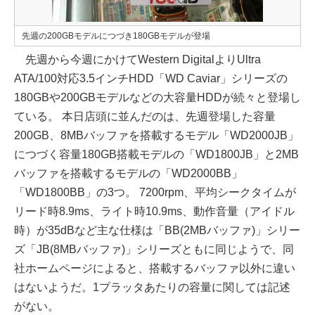
先週の200GBモデルにつづき180GBモデルが登場
先週から今週にかけてWestern DigitalよりUltra
ATA/100対応3.5インチHDD「WD Caviar」シリーズの
180GBや200GBモデルなどの大容量HDDが続々と登場し
ている。 本日店頭に並んだのは、先週登場した容量
200GB、8MBバッファを搭載するモデル「WD2000JB」
につづく容量180GB搭載モデルの「WD1800JB」と2MB
バッファを搭載するモデルの「WD2000BB」
「WD1800BB」の3つ。 7200rpm、平均シークタイムが
リード時8.9ms、ライト時10.9ms、動作音量（アイドル
時）が35dBなど主な仕様は「BB(2MBバッファ)」シリー
ズ「JB(8MBバッファ)」シリーズともに同じようで、同
社ホームページによると、搭載するバッファ以外に違い
はないようだ。1プラッタあたりの容量に関しては記述
がない。