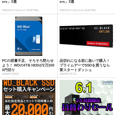
ers」3選
ers」3選
PR(COCO VILLA on GOETHE)
PR(COCO VILLA on GOETHE)
PCの容量不足、そろそろ黙らせ
品切れになる前に急いで購入！
よう！ WDの4TB HDDが2万200
プライムデーでSSDを買うなら
0円切り
要スタートダッシュ
2026年7月9日
2026年7月7日