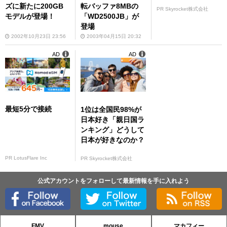
ズに新たに200GB
転バッファ8MBの
PR Skyrocket株式会社
モデルが登場！
「WD2500JB」が
登場
2002年10月23日 23:56
2003年04月15日 20:32
AD
AD
最短5分で接続
1位は全国民98%が
日本好き「親日国ラ
ンキング」どうして
日本が好きなのか？
PR LotusFlare Inc
PR Skyrocket株式会社
公式アカウントをフォローして最新情報を手に入れよう
FMV
mouse
マカフィー