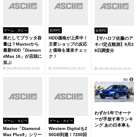
ゲーム・ホビー
自作PC
自作PC
果たしてプラッタ容
HDD価格が上昇中！
【サハロフ佐藤のア
量は？Maxtorから
主要ショップの反応
キバ定点観測】9月2
最新HDD「Diamon
と価格を速攻チェッ
8日調査分
dMax 16」が店頭に
ク！
並ぶ
2002年08月24日 20:02
2002年08月17日 22:22
2002年10月01日 18:54
AD
わずか1年でオーナ
ーが手放す車ランキ
ゲーム・ホビー
ゲーム・ホビー
ング あの日本車も
Maxtor「Diamond
Western Digitalも2
Max Plus9」シリー
50GB到達！7200回