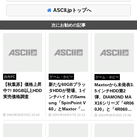
ASCII.jpトップへ
次にお勧めの記事
自作PC
ゲーム・ホビー
ゲーム・ホビー
【秋葉原】価格上昇
新たな60GBプラッ
Maxtorから未発表3.
中?! 80GB以上HDD
タHDDが登場、1イ
5インチHDD第2
実売価格調査
ンチハイトのSams
弾、DIAMOND MA
ung「SpinPoint V
X16シリーズ「4R06
60」とMaxtor「Dia
0J0」と「4R060L
mondMax Plus
0」が突然入荷！
2002年09月25日 23:42
2002年09月07日 22:12
2002年08月30日 23:58
9」！