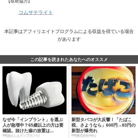
【取材協力】
コムサテライト
本記事はアフィリエイトプログラムによる収益を得ている場合
があります
この記事を読まれたあなたへのオススメ
なぜ今「インプラント」を選ぶ
新型タバコが大反響！「たばこ
人が急増中？65歳以上の方は要
税、さようなら」600円→83円の
確認。抜けた歯の放置は...
新型が爆売れ
PR(あんしんインプラント)
PR(株式会社HAL)