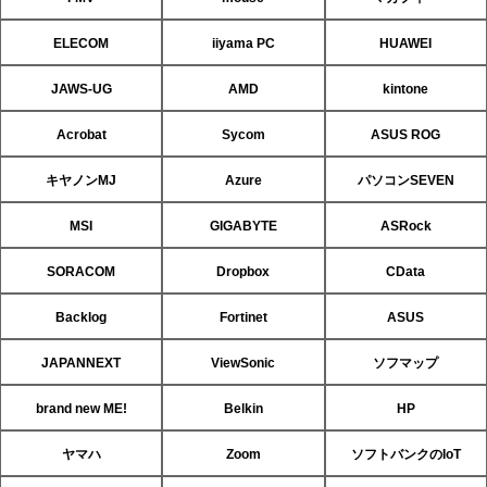
ELECOM
iiyama PC
HUAWEI
JAWS-UG
AMD
kintone
Acrobat
Sycom
ASUS ROG
キヤノンMJ
Azure
パソコンSEVEN
MSI
GIGABYTE
ASRock
SORACOM
Dropbox
CData
Backlog
Fortinet
ASUS
JAPANNEXT
ViewSonic
ソフマップ
brand new ME!
Belkin
HP
ヤマハ
Zoom
ソフトバンクのIoT